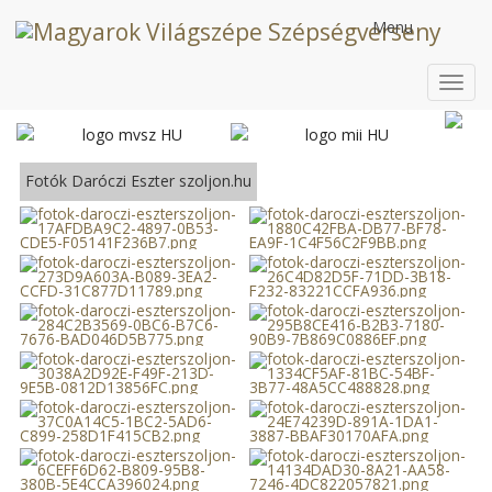
Menu
Toggl
navig
Fotók Daróczi Eszter szoljon.hu