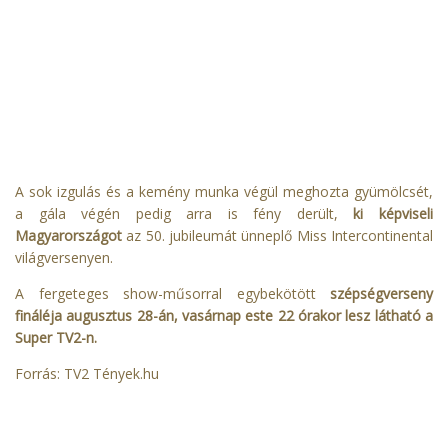
A sok izgulás és a kemény munka végül meghozta gyümölcsét,
a gála végén pedig arra is fény derült,
ki képviseli
Magyarországot
az 50. jubileumát ünneplő Miss Intercontinental
világversenyen.
A fergeteges show-műsorral egybekötött
szépségverseny
fináléja augusztus 28-án, vasárnap este 22 órakor lesz látható a
Super TV2-n.
Forrás: TV2 Tények.hu