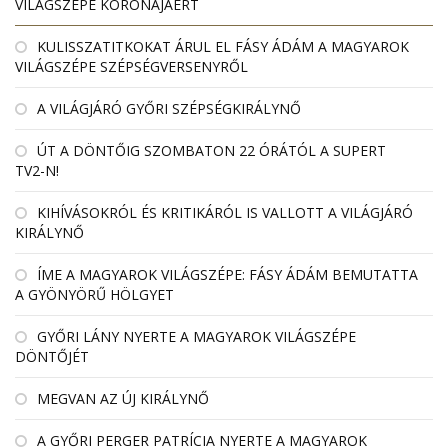
VILÁGSZÉPE KORONÁJÁÉRT
KULISSZATITKOKAT ÁRUL EL FÁSY ÁDÁM A MAGYAROK
VILÁGSZÉPE SZÉPSÉGVERSENYRŐL
A VILÁGJÁRÓ GYŐRI SZÉPSÉGKIRÁLYNŐ
ÚT A DÖNTŐIG SZOMBATON 22 ÓRÁTÓL A SUPERT
TV2-N!
KIHÍVÁSOKRÓL ÉS KRITIKÁRÓL IS VALLOTT A VILÁGJÁRÓ
KIRÁLYNŐ
ÍME A MAGYAROK VILÁGSZÉPE: FÁSY ÁDÁM BEMUTATTA
A GYÖNYÖRŰ HÖLGYET
GYŐRI LÁNY NYERTE A MAGYAROK VILÁGSZÉPE
DÖNTŐJÉT
MEGVAN AZ ÚJ KIRÁLYNŐ
A GYŐRI PERGER PATRÍCIA NYERTE A MAGYAROK