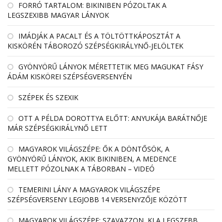
FORRÓ TARTALOM: BIKINIBEN PÓZOLTAK A
LEGSZEXIBB MAGYAR LÁNYOK
IMÁDJÁK A PACALT ÉS A TÖLTÖTTKÁPOSZTÁT A
KISKÖRÉN TÁBOROZÓ SZÉPSÉGKIRÁLYNŐ-JELÖLTEK
GYÖNYÖRŰ LÁNYOK MÉRETTETIK MEG MAGUKAT FÁSY
ÁDÁM KISKÖREI SZÉPSÉGVERSENYÉN
SZÉPEK ÉS SZEXIK
OTT A PÉLDA DOROTTYA ELŐTT: ANYUKÁJA BARÁTNŐJE
MÁR SZÉPSÉGKIRÁLYNŐ LETT
MAGYAROK VILÁGSZÉPE: ŐK A DÖNTŐSÖK, A
GYÖNYÖRŰ LÁNYOK, AKIK BIKINIBEN, A MEDENCE
MELLETT PÓZOLNAK A TÁBORBAN – VIDEÓ
TEMERINI LÁNY A MAGYAROK VILÁGSZÉPE
SZÉPSÉGVERSENY LEGJOBB 14 VERSENYZŐJE KÖZÖTT
MAGYAROK VILÁGSZÉPE: SZAVAZZON, KI A LEGSZEBB