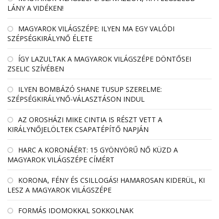
LÁNY A VIDÉKEN!
MAGYAROK VILÁGSZÉPE: ILYEN MA EGY VALÓDI
SZÉPSÉGKIRÁLYNŐ ÉLETE
ÍGY LAZULTAK A MAGYAROK VILÁGSZÉPE DÖNTŐSEI
ZSELIC SZÍVÉBEN
ILYEN BOMBÁZÓ SHANE TUSUP SZERELME:
SZÉPSÉGKIRÁLYNŐ-VÁLASZTÁSON INDUL
AZ OROSHÁZI MIKE CINTIA IS RÉSZT VETT A
KIRÁLYNŐJELÖLTEK CSAPATÉPÍTŐ NAPJÁN
HARC A KORONÁÉRT: 15 GYÖNYÖRŰ NŐ KÜZD A
MAGYAROK VILÁGSZÉPE CÍMÉRT
KORONA, FÉNY ÉS CSILLOGÁS! HAMAROSAN KIDERÜL, KI
LESZ A MAGYAROK VILÁGSZÉPE
FORMÁS IDOMOKKAL SOKKOLNAK