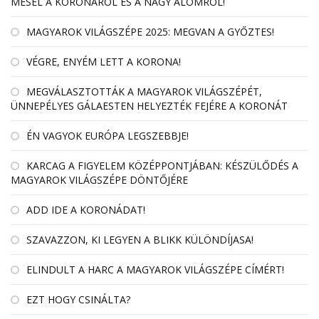
MESÉL A KORONÁRÓL ÉS A NAGY ÁLOMRÓL!
MAGYAROK VILÁGSZÉPE 2025: MEGVAN A GYŐZTES!
VÉGRE, ENYÉM LETT A KORONA!
MEGVÁLASZTOTTÁK A MAGYAROK VILÁGSZÉPÉT,
ÜNNEPÉLYES GÁLAESTEN HELYEZTÉK FEJÉRE A KORONÁT
ÉN VAGYOK EURÓPA LEGSZEBBJE!
KARCAG A FIGYELEM KÖZÉPPONTJÁBAN: KÉSZÜLŐDÉS A
MAGYAROK VILÁGSZÉPE DÖNTŐJÉRE
ADD IDE A KORONÁDAT!
SZAVAZZON, KI LEGYEN A BLIKK KÜLÖNDÍJASA!
ELINDULT A HARC A MAGYAROK VILÁGSZÉPE CÍMÉRT!
EZT HOGY CSINÁLTA?