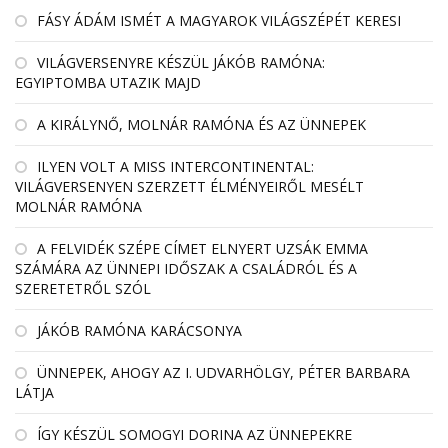
FÁSY ÁDÁM ISMÉT A MAGYAROK VILÁGSZÉPÉT KERESI
VILÁGVERSENYRE KÉSZÜL JÁKÓB RAMÓNA:
EGYIPTOMBA UTAZIK MAJD
A KIRÁLYNŐ, MOLNÁR RAMÓNA ÉS AZ ÜNNEPEK
ILYEN VOLT A MISS INTERCONTINENTAL:
VILÁGVERSENYEN SZERZETT ÉLMÉNYEIRŐL MESÉLT
MOLNÁR RAMÓNA
A FELVIDÉK SZÉPE CÍMET ELNYERT UZSÁK EMMA
SZÁMÁRA AZ ÜNNEPI IDŐSZAK A CSALÁDRÓL ÉS A
SZERETETRŐL SZÓL
JÁKÓB RAMÓNA KARÁCSONYA
ÜNNEPEK, AHOGY AZ I. UDVARHÖLGY, PÉTER BARBARA
LÁTJA
ÍGY KÉSZÜL SOMOGYI DORINA AZ ÜNNEPEKRE