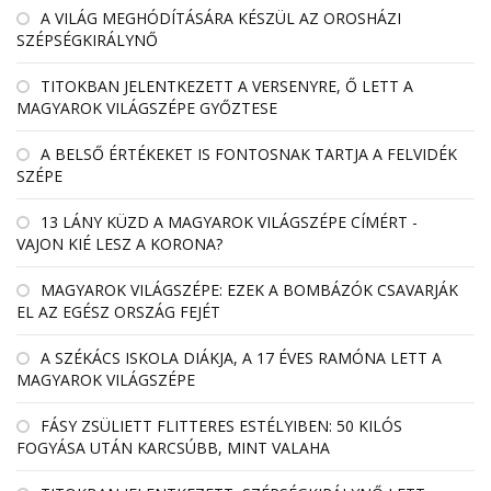
A VILÁG MEGHÓDÍTÁSÁRA KÉSZÜL AZ OROSHÁZI
SZÉPSÉGKIRÁLYNŐ
TITOKBAN JELENTKEZETT A VERSENYRE, Ő LETT A
MAGYAROK VILÁGSZÉPE GYŐZTESE
A BELSŐ ÉRTÉKEKET IS FONTOSNAK TARTJA A FELVIDÉK
SZÉPE
13 LÁNY KÜZD A MAGYAROK VILÁGSZÉPE CÍMÉRT -
VAJON KIÉ LESZ A KORONA?
MAGYAROK VILÁGSZÉPE: EZEK A BOMBÁZÓK CSAVARJÁK
EL AZ EGÉSZ ORSZÁG FEJÉT
A SZÉKÁCS ISKOLA DIÁKJA, A 17 ÉVES RAMÓNA LETT A
MAGYAROK VILÁGSZÉPE
FÁSY ZSÜLIETT FLITTERES ESTÉLYIBEN: 50 KILÓS
FOGYÁSA UTÁN KARCSÚBB, MINT VALAHA