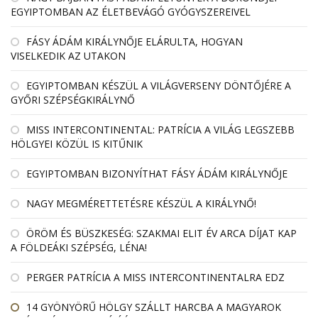
EGYIPTOMBAN AZ ÉLETBEVÁGÓ GYÓGYSZEREIVEL
FÁSY ÁDÁM KIRÁLYNŐJE ELÁRULTA, HOGYAN
VISELKEDIK AZ UTAKON
EGYIPTOMBAN KÉSZÜL A VILÁGVERSENY DÖNTŐJÉRE A
GYŐRI SZÉPSÉGKIRÁLYNŐ
MISS INTERCONTINENTAL: PATRÍCIA A VILÁG LEGSZEBB
HÖLGYEI KÖZÜL IS KITŰNIK
EGYIPTOMBAN BIZONYÍTHAT FÁSY ÁDÁM KIRÁLYNŐJE
NAGY MEGMÉRETTETÉSRE KÉSZÜL A KIRÁLYNŐ!
ÖRÖM ÉS BÜSZKESÉG: SZAKMAI ELIT ÉV ARCA DÍJAT KAP
A FÖLDEÁKI SZÉPSÉG, LÉNA!
PERGER PATRÍCIA A MISS INTERCONTINENTALRA EDZ
14 GYÖNYÖRŰ HÖLGY SZÁLLT HARCBA A MAGYAROK