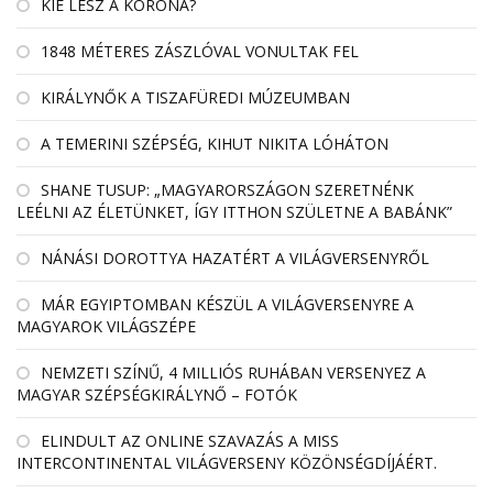
KIÉ LESZ A KORONA?
1848 MÉTERES ZÁSZLÓVAL VONULTAK FEL
KIRÁLYNŐK A TISZAFÜREDI MÚZEUMBAN
A TEMERINI SZÉPSÉG, KIHUT NIKITA LÓHÁTON
SHANE TUSUP: „MAGYARORSZÁGON SZERETNÉNK
LEÉLNI AZ ÉLETÜNKET, ÍGY ITTHON SZÜLETNE A BABÁNK”
NÁNÁSI DOROTTYA HAZATÉRT A VILÁGVERSENYRŐL
MÁR EGYIPTOMBAN KÉSZÜL A VILÁGVERSENYRE A
MAGYAROK VILÁGSZÉPE
NEMZETI SZÍNŰ, 4 MILLIÓS RUHÁBAN VERSENYEZ A
MAGYAR SZÉPSÉGKIRÁLYNŐ – FOTÓK
ELINDULT AZ ONLINE SZAVAZÁS A MISS
INTERCONTINENTAL VILÁGVERSENY KÖZÖNSÉGDÍJÁÉRT.