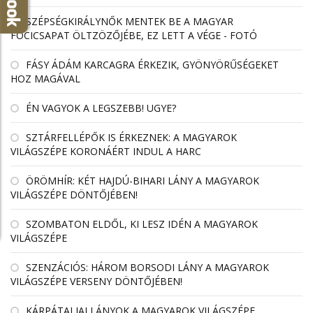
SZÉPSÉGKIRÁLYNŐK MENTEK BE A MAGYAR
FOCICSAPAT ÖLTZÖZŐJÉBE, EZ LETT A VÉGE - FOTÓ
FÁSY ÁDÁM KARCAGRA ÉRKEZIK, GYÖNYÖRŰSÉGEKET
HOZ MAGÁVAL
ÉN VAGYOK A LEGSZEBB! UGYE?
SZTÁRFELLÉPŐK IS ÉRKEZNEK: A MAGYAROK
VILÁGSZÉPE KORONÁÉRT INDUL A HARC
ÖRÖMHÍR: KÉT HAJDÚ-BIHARI LÁNY A MAGYAROK
VILÁGSZÉPE DÖNTŐJÉBEN!
SZOMBATON ELDŐL, KI LESZ IDÉN A MAGYAROK
VILÁGSZÉPE
SZENZÁCIÓS: HÁROM BORSODI LÁNY A MAGYAROK
VILÁGSZÉPE VERSENY DÖNTŐJÉBEN!
KÁRPÁTALJAI LÁNYOK A MAGYAROK VILÁGSZÉPE