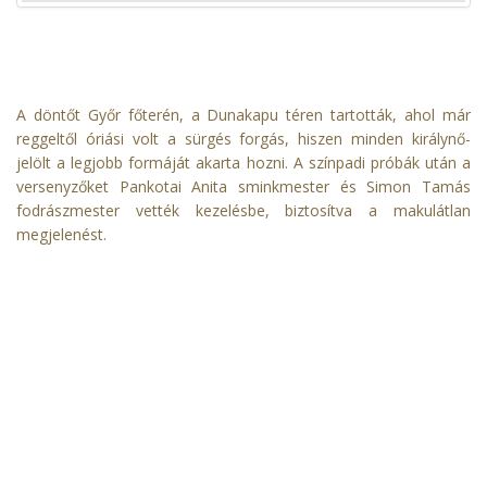
A döntőt Győr főterén, a Dunakapu téren tartották, ahol már
reggeltől óriási volt a sürgés forgás, hiszen minden királynő-
jelölt a legjobb formáját akarta hozni. A színpadi próbák után a
versenyzőket Pankotai Anita sminkmester és Simon Tamás
fodrászmester vették kezelésbe, biztosítva a makulátlan
megjelenést.