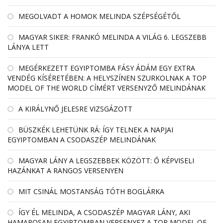
MEGOLVADT A HOMOK MELINDA SZÉPSÉGÉTŐL
MAGYAR SIKER: FRANKÓ MELINDA A VILÁG 6. LEGSZEBB
LÁNYA LETT
MEGÉRKEZETT EGYIPTOMBA FÁSY ÁDÁM EGY EXTRA
VENDÉG KÍSÉRETÉBEN: A HELYSZÍNEN SZURKOLNAK A TOP
MODEL OF THE WORLD CÍMÉRT VERSENYZŐ MELINDÁNAK
A KIRÁLYNŐ JELESRE VIZSGÁZOTT
BÜSZKÉK LEHETÜNK RÁ: ÍGY TELNEK A NAPJAI
EGYIPTOMBAN A CSODASZÉP MELINDÁNAK
MAGYAR LÁNY A LEGSZEBBEK KÖZÖTT: Ő KÉPVISELI
HAZÁNKAT A RANGOS VERSENYEN
MIT CSINÁL MOSTANSÁG TÓTH BOGLÁRKA
ÍGY ÉL MELINDA, A CSODASZÉP MAGYAR LÁNY, AKI
HAMAROSAN EGYIPTOMBAN VERSENYEZ A TOP MODEL OF