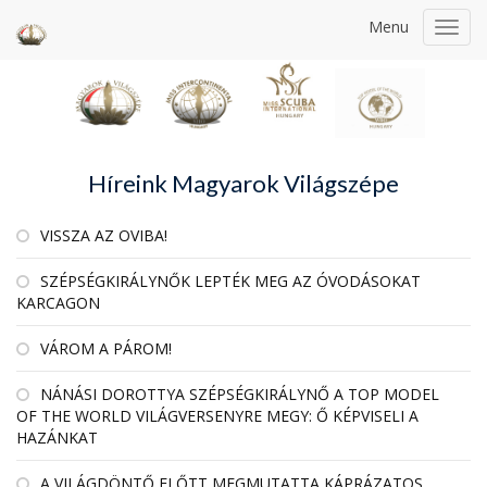
Menu
Toggl
navig
Híreink Magyarok Világszépe
VISSZA AZ OVIBA!
SZÉPSÉGKIRÁLYNŐK LEPTÉK MEG AZ ÓVODÁSOKAT
KARCAGON
VÁROM A PÁROM!
NÁNÁSI DOROTTYA SZÉPSÉGKIRÁLYNŐ A TOP MODEL
OF THE WORLD VILÁGVERSENYRE MEGY: Ő KÉPVISELI A
HAZÁNKAT
A VILÁGDÖNTŐ ELŐTT MEGMUTATTA KÁPRÁZATOS