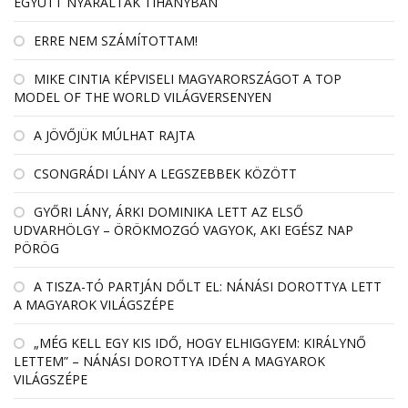
EGYÜTT NYARALTAK TIHANYBAN
ERRE NEM SZÁMÍTOTTAM!
MIKE CINTIA KÉPVISELI MAGYARORSZÁGOT A TOP
MODEL OF THE WORLD VILÁGVERSENYEN
A JÖVŐJÜK MÚLHAT RAJTA
CSONGRÁDI LÁNY A LEGSZEBBEK KÖZÖTT
GYŐRI LÁNY, ÁRKI DOMINIKA LETT AZ ELSŐ
UDVARHÖLGY – ÖRÖKMOZGÓ VAGYOK, AKI EGÉSZ NAP
PÖRÖG
A TISZA-TÓ PARTJÁN DŐLT EL: NÁNÁSI DOROTTYA LETT
A MAGYAROK VILÁGSZÉPE
„MÉG KELL EGY KIS IDŐ, HOGY ELHIGGYEM: KIRÁLYNŐ
LETTEM” – NÁNÁSI DOROTTYA IDÉN A MAGYAROK
VILÁGSZÉPE