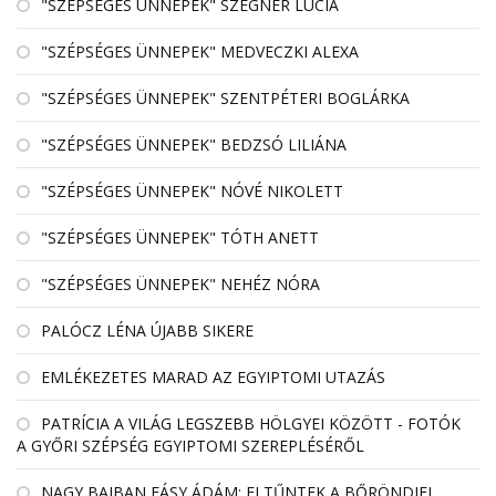
"SZÉPSÉGES ÜNNEPEK" SZEGNER LÚCIA
"SZÉPSÉGES ÜNNEPEK" MEDVECZKI ALEXA
"SZÉPSÉGES ÜNNEPEK" SZENTPÉTERI BOGLÁRKA
"SZÉPSÉGES ÜNNEPEK" BEDZSÓ LILIÁNA
"SZÉPSÉGES ÜNNEPEK" NÓVÉ NIKOLETT
"SZÉPSÉGES ÜNNEPEK" TÓTH ANETT
"SZÉPSÉGES ÜNNEPEK" NEHÉZ NÓRA
PALÓCZ LÉNA ÚJABB SIKERE
EMLÉKEZETES MARAD AZ EGYIPTOMI UTAZÁS
PATRÍCIA A VILÁG LEGSZEBB HÖLGYEI KÖZÖTT - FOTÓK
A GYŐRI SZÉPSÉG EGYIPTOMI SZEREPLÉSÉRŐL
NAGY BAJBAN FÁSY ÁDÁM: ELTŰNTEK A BŐRÖNDJEI