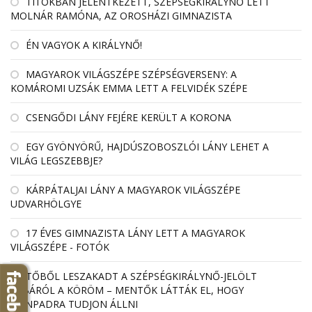
TITOKBAN JELENTKEZETT, SZÉPSÉGKIRÁLYNŐ LETT
MOLNÁR RAMÓNA, AZ OROSHÁZI GIMNAZISTA
ÉN VAGYOK A KIRÁLYNŐ!
MAGYAROK VILÁGSZÉPE SZÉPSÉGVERSENY: A
KOMÁROMI UZSÁK EMMA LETT A FELVIDÉK SZÉPE
CSENGŐDI LÁNY FEJÉRE KERÜLT A KORONA
EGY GYÖNYÖRŰ, HAJDÚSZOBOSZLÓI LÁNY LEHET A
VILÁG LEGSZEBBJE?
KÁRPÁTALJAI LÁNY A MAGYAROK VILÁGSZÉPE
UDVARHÖLGYE
17 ÉVES GIMNAZISTA LÁNY LETT A MAGYAROK
VILÁGSZÉPE - FOTÓK
TŐBŐL LESZAKADT A SZÉPSÉGKIRÁLYNŐ-JELÖLT
LÁBÁRÓL A KÖRÖM – MENTŐK LÁTTÁK EL, HOGY
SZÍNPADRA TUDJON ÁLLNI