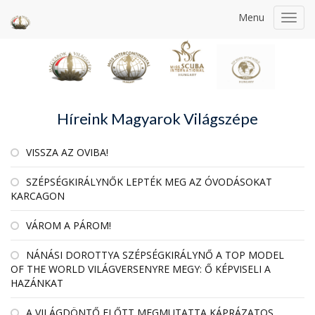
Menu
Toggl
navig
Híreink Magyarok Világszépe
VISSZA AZ OVIBA!
SZÉPSÉGKIRÁLYNŐK LEPTÉK MEG AZ ÓVODÁSOKAT
KARCAGON
VÁROM A PÁROM!
NÁNÁSI DOROTTYA SZÉPSÉGKIRÁLYNŐ A TOP MODEL
OF THE WORLD VILÁGVERSENYRE MEGY: Ő KÉPVISELI A
HAZÁNKAT
A VILÁGDÖNTŐ ELŐTT MEGMUTATTA KÁPRÁZATOS