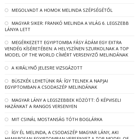
MEGOLVADT A HOMOK MELINDA SZÉPSÉGÉTŐL
MAGYAR SIKER: FRANKÓ MELINDA A VILÁG 6. LEGSZEBB
LÁNYA LETT
MEGÉRKEZETT EGYIPTOMBA FÁSY ÁDÁM EGY EXTRA
VENDÉG KÍSÉRETÉBEN: A HELYSZÍNEN SZURKOLNAK A TOP
MODEL OF THE WORLD CÍMÉRT VERSENYZŐ MELINDÁNAK
A KIRÁLYNŐ JELESRE VIZSGÁZOTT
BÜSZKÉK LEHETÜNK RÁ: ÍGY TELNEK A NAPJAI
EGYIPTOMBAN A CSODASZÉP MELINDÁNAK
MAGYAR LÁNY A LEGSZEBBEK KÖZÖTT: Ő KÉPVISELI
HAZÁNKAT A RANGOS VERSENYEN
MIT CSINÁL MOSTANSÁG TÓTH BOGLÁRKA
ÍGY ÉL MELINDA, A CSODASZÉP MAGYAR LÁNY, AKI
HAMAROSAN EGYIPTOMBAN VERSENYEZ A TOP MODEL OF