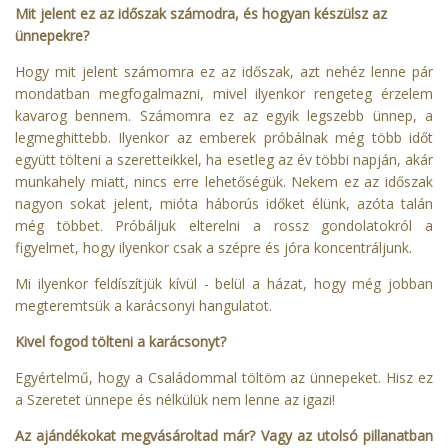
Mit jelent ez az időszak számodra, és hogyan készülsz az
ünnepekre?
Hogy mit jelent számomra ez az időszak, azt nehéz lenne pár
mondatban megfogalmazni, mivel ilyenkor rengeteg érzelem
kavarog bennem. Számomra ez az egyik legszebb ünnep, a
legmeghittebb. Ilyenkor az emberek próbálnak még több időt
együtt tölteni a szeretteikkel, ha esetleg az év többi napján, akár
munkahely miatt, nincs erre lehetőségük. Nekem ez az időszak
nagyon sokat jelent, mióta háborús időket élünk, azóta talán
még többet. Próbáljuk elterelni a rossz gondolatokról a
figyelmet, hogy ilyenkor csak a szépre és jóra koncentráljunk.
Mi ilyenkor feldíszítjük kívül - belül a házat, hogy még jobban
megteremtsük a karácsonyi hangulatot.
Kivel fogod tölteni a karácsonyt?
Egyértelmű, hogy a Családommal töltöm az ünnepeket. Hisz ez
a Szeretet ünnepe és nélkülük nem lenne az igazi!
Az ajándékokat megvásároltad már? Vagy az utolsó pillanatban