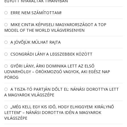
EGYÜTT NYARALTAK TIHANYBAN
ERRE NEM SZÁMÍTOTTAM!
MIKE CINTIA KÉPVISELI MAGYARORSZÁGOT A TOP
MODEL OF THE WORLD VILÁGVERSENYEN
A JÖVŐJÜK MÚLHAT RAJTA
CSONGRÁDI LÁNY A LEGSZEBBEK KÖZÖTT
GYŐRI LÁNY, ÁRKI DOMINIKA LETT AZ ELSŐ
UDVARHÖLGY – ÖRÖKMOZGÓ VAGYOK, AKI EGÉSZ NAP
PÖRÖG
A TISZA-TÓ PARTJÁN DŐLT EL: NÁNÁSI DOROTTYA LETT
A MAGYAROK VILÁGSZÉPE
„MÉG KELL EGY KIS IDŐ, HOGY ELHIGGYEM: KIRÁLYNŐ
LETTEM” – NÁNÁSI DOROTTYA IDÉN A MAGYAROK
VILÁGSZÉPE