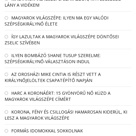
LÁNY A VIDÉKEN!
MAGYAROK VILÁGSZÉPE: ILYEN MA EGY VALÓDI
SZÉPSÉGKIRÁLYNŐ ÉLETE
ÍGY LAZULTAK A MAGYAROK VILÁGSZÉPE DÖNTŐSEI
ZSELIC SZÍVÉBEN
ILYEN BOMBÁZÓ SHANE TUSUP SZERELME:
SZÉPSÉGKIRÁLYNŐ-VÁLASZTÁSON INDUL
AZ OROSHÁZI MIKE CINTIA IS RÉSZT VETT A
KIRÁLYNŐJELÖLTEK CSAPATÉPÍTŐ NAPJÁN
HARC A KORONÁÉRT: 15 GYÖNYÖRŰ NŐ KÜZD A
MAGYAROK VILÁGSZÉPE CÍMÉRT
KORONA, FÉNY ÉS CSILLOGÁS! HAMAROSAN KIDERÜL, KI
LESZ A MAGYAROK VILÁGSZÉPE
FORMÁS IDOMOKKAL SOKKOLNAK