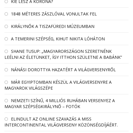
KIÉ LESZ A KORONA?
1848 MÉTERES ZÁSZLÓVAL VONULTAK FEL
KIRÁLYNŐK A TISZAFÜREDI MÚZEUMBAN
A TEMERINI SZÉPSÉG, KIHUT NIKITA LÓHÁTON
SHANE TUSUP: „MAGYARORSZÁGON SZERETNÉNK
LEÉLNI AZ ÉLETÜNKET, ÍGY ITTHON SZÜLETNE A BABÁNK”
NÁNÁSI DOROTTYA HAZATÉRT A VILÁGVERSENYRŐL
MÁR EGYIPTOMBAN KÉSZÜL A VILÁGVERSENYRE A
MAGYAROK VILÁGSZÉPE
NEMZETI SZÍNŰ, 4 MILLIÓS RUHÁBAN VERSENYEZ A
MAGYAR SZÉPSÉGKIRÁLYNŐ – FOTÓK
ELINDULT AZ ONLINE SZAVAZÁS A MISS
INTERCONTINENTAL VILÁGVERSENY KÖZÖNSÉGDÍJÁÉRT.