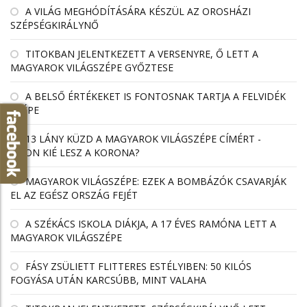
A VILÁG MEGHÓDÍTÁSÁRA KÉSZÜL AZ OROSHÁZI
SZÉPSÉGKIRÁLYNŐ
TITOKBAN JELENTKEZETT A VERSENYRE, Ő LETT A
MAGYAROK VILÁGSZÉPE GYŐZTESE
A BELSŐ ÉRTÉKEKET IS FONTOSNAK TARTJA A FELVIDÉK
SZÉPE
13 LÁNY KÜZD A MAGYAROK VILÁGSZÉPE CÍMÉRT -
VAJON KIÉ LESZ A KORONA?
MAGYAROK VILÁGSZÉPE: EZEK A BOMBÁZÓK CSAVARJÁK
EL AZ EGÉSZ ORSZÁG FEJÉT
A SZÉKÁCS ISKOLA DIÁKJA, A 17 ÉVES RAMÓNA LETT A
MAGYAROK VILÁGSZÉPE
FÁSY ZSÜLIETT FLITTERES ESTÉLYIBEN: 50 KILÓS
FOGYÁSA UTÁN KARCSÚBB, MINT VALAHA