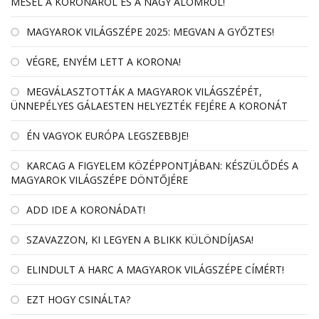
MESÉL A KORONÁRÓL ÉS A NAGY ÁLOMRÓL!
MAGYAROK VILÁGSZÉPE 2025: MEGVAN A GYŐZTES!
VÉGRE, ENYÉM LETT A KORONA!
MEGVÁLASZTOTTÁK A MAGYAROK VILÁGSZÉPÉT,
ÜNNEPÉLYES GÁLAESTEN HELYEZTÉK FEJÉRE A KORONÁT
ÉN VAGYOK EURÓPA LEGSZEBBJE!
KARCAG A FIGYELEM KÖZÉPPONTJÁBAN: KÉSZÜLŐDÉS A
MAGYAROK VILÁGSZÉPE DÖNTŐJÉRE
ADD IDE A KORONÁDAT!
SZAVAZZON, KI LEGYEN A BLIKK KÜLÖNDÍJASA!
ELINDULT A HARC A MAGYAROK VILÁGSZÉPE CÍMÉRT!
EZT HOGY CSINÁLTA?