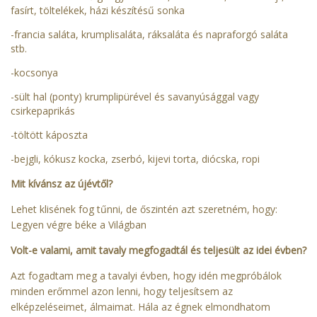
fasírt, töltelékek, házi készítésű sonka
-francia saláta, krumplisaláta, ráksaláta és napraforgó saláta
stb.
-kocsonya
-sült hal (ponty) krumplipürével és savanyúsággal vagy
csirkepaprikás
-töltött káposzta
-bejgli, kókusz kocka, zserbó, kijevi torta, diócska, ropi
Mit kívánsz az újévtől?
Lehet klisének fog tűnni, de őszintén azt szeretném, hogy:
Legyen végre béke a Világban
Volt-e valami, amit tavaly megfogadtál és teljesült az idei évben?
Azt fogadtam meg a tavalyi évben, hogy idén megpróbálok
minden erőmmel azon lenni, hogy teljesítsem az
elképzeléseimet, álmaimat. Hála az égnek elmondhatom