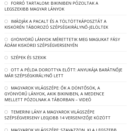
FORRÓ TARTALOM: BIKINIBEN PÓZOLTAK A
LEGSZEXIBB MAGYAR LÁNYOK
IMÁDJÁK A PACALT ÉS A TÖLTÖTTKÁPOSZTÁT A
KISKÖRÉN TÁBOROZÓ SZÉPSÉGKIRÁLYNŐ-JELÖLTEK
GYÖNYÖRŰ LÁNYOK MÉRETTETIK MEG MAGUKAT FÁSY
ÁDÁM KISKÖREI SZÉPSÉGVERSENYÉN
SZÉPEK ÉS SZEXIK
OTT A PÉLDA DOROTTYA ELŐTT: ANYUKÁJA BARÁTNŐJE
MÁR SZÉPSÉGKIRÁLYNŐ LETT
MAGYAROK VILÁGSZÉPE: ŐK A DÖNTŐSÖK, A
GYÖNYÖRŰ LÁNYOK, AKIK BIKINIBEN, A MEDENCE
MELLETT PÓZOLNAK A TÁBORBAN – VIDEÓ
TEMERINI LÁNY A MAGYAROK VILÁGSZÉPE
SZÉPSÉGVERSENY LEGJOBB 14 VERSENYZŐJE KÖZÖTT
MAGYAROK VILÁGSZÉPE: SZAVAZZON, KI A LEGSZEBB