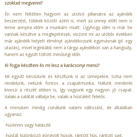
szoktad megvenni?
Én nem feltétlen hagyom az utolsó pillanatra az ajándék
beszerzést, többek között azért is, mert az ünnep előtt nem is
lenne annyira időm a munkám miatt. Úgyhogy idén is már be
vannak készítve a meglepetések, viszont mi az utóbbi években
már ajándék helyett élményt ajándékozunk egymásnak (pl. egy
utazás), mivel leginkább nem a tárgyi ajándékon van a hangsúly,
hanem az együtt töltött minőségi időn.
Ki fogja készíteni és mi lesz a karácsonyi menü?
Mi együtt készülünk és készítünk is az ünnepekre. Soha nem
rendelünk, nekünk fontos a csapatmunka. Nálunk mindenki
kiveszi a részét ebben is, így vagyunk egy nagyon jó csapat.
Valaki a salátát vállalja be, valaki a hústálért felelős.
A menüben mindig csinálunk valami változást, de általában
ugyanaz:
-húsleves vagy halászlé
-hústál: különböző göngyölt húsok, rántott hús, rántott sajt,