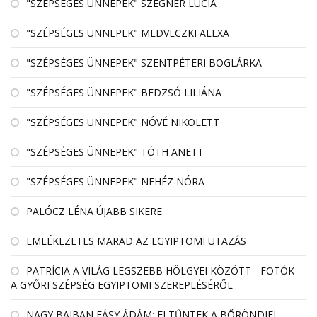
"SZÉPSÉGES ÜNNEPEK" SZEGNER LÚCIA
"SZÉPSÉGES ÜNNEPEK" MEDVECZKI ALEXA
"SZÉPSÉGES ÜNNEPEK" SZENTPÉTERI BOGLÁRKA
"SZÉPSÉGES ÜNNEPEK" BEDZSÓ LILIÁNA
"SZÉPSÉGES ÜNNEPEK" NÓVÉ NIKOLETT
"SZÉPSÉGES ÜNNEPEK" TÓTH ANETT
"SZÉPSÉGES ÜNNEPEK" NEHÉZ NÓRA
PALÓCZ LÉNA ÚJABB SIKERE
EMLÉKEZETES MARAD AZ EGYIPTOMI UTAZÁS
PATRÍCIA A VILÁG LEGSZEBB HÖLGYEI KÖZÖTT - FOTÓK
A GYŐRI SZÉPSÉG EGYIPTOMI SZEREPLÉSÉRŐL
NAGY BAJBAN FÁSY ÁDÁM: ELTŰNTEK A BŐRÖNDJEI