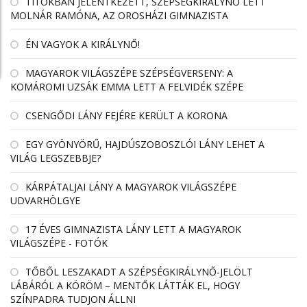
TITOKBAN JELENTKEZETT, SZÉPSÉGKIRÁLYNŐ LETT
MOLNÁR RAMÓNA, AZ OROSHÁZI GIMNAZISTA
ÉN VAGYOK A KIRÁLYNŐ!
MAGYAROK VILÁGSZÉPE SZÉPSÉGVERSENY: A
KOMÁROMI UZSÁK EMMA LETT A FELVIDÉK SZÉPE
CSENGŐDI LÁNY FEJÉRE KERÜLT A KORONA
EGY GYÖNYÖRŰ, HAJDÚSZOBOSZLÓI LÁNY LEHET A
VILÁG LEGSZEBBJE?
KÁRPÁTALJAI LÁNY A MAGYAROK VILÁGSZÉPE
UDVARHÖLGYE
17 ÉVES GIMNAZISTA LÁNY LETT A MAGYAROK
VILÁGSZÉPE - FOTÓK
TŐBŐL LESZAKADT A SZÉPSÉGKIRÁLYNŐ-JELÖLT
LÁBÁRÓL A KÖRÖM – MENTŐK LÁTTÁK EL, HOGY
SZÍNPADRA TUDJON ÁLLNI