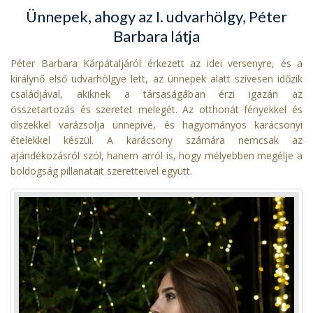
Ünnepek, ahogy az I. udvarhölgy, Péter
Barbara látja
Péter Barbara Kárpátaljáról érkezett az idei versenyre, és a
királynő első udvarhölgye lett, az ünnepek alatt szívesen időzik
családjával, akiknek a társaságában érzi igazán az
összetartozás és szeretet melegét. Az otthonát fényekkel és
díszekkel varázsolja ünnepivé, és hagyományos karácsonyi
ételekkel készül. A karácsony számára nemcsak az
ajándékozásról szól, hanem arról is, hogy mélyebben megélje a
boldogság pillanatait szeretteivel együtt.