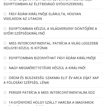
EGYIPTOMBAN AZ ÉLETBEVÁGÓ GYÓGYSZEREIVEL
FÁSY ÁDÁM KIRÁLYNŐJE ELÁRULTA, HOGYAN
VISELKEDIK AZ UTAKON
EGYIPTOMBAN KÉSZÜL A VILÁGVERSENY DÖNTŐJÉRE A
GYŐRI SZÉPSÉGKIRÁLYNŐ
MISS INTERCONTINENTAL: PATRÍCIA A VILÁG LEGSZEBB
HÖLGYEI KÖZÜL IS KITŰNIK
EGYIPTOMBAN BIZONYÍTHAT FÁSY ÁDÁM KIRÁLYNŐJE
NAGY MEGMÉRETTETÉSRE KÉSZÜL A KIRÁLYNŐ!
ÖRÖM ÉS BÜSZKESÉG: SZAKMAI ELIT ÉV ARCA DÍJAT KAP
A FÖLDEÁKI SZÉPSÉG, LÉNA!
PERGER PATRÍCIA A MISS INTERCONTINENTALRA EDZ
14 GYÖNYÖRŰ HÖLGY SZÁLLT HARCBA A MAGYAROK