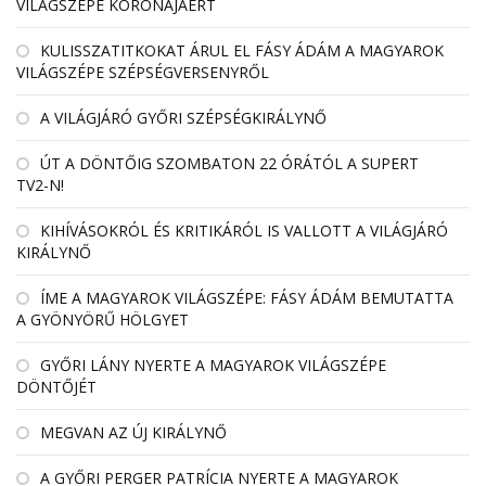
VILÁGSZÉPE KORONÁJÁÉRT
KULISSZATITKOKAT ÁRUL EL FÁSY ÁDÁM A MAGYAROK
VILÁGSZÉPE SZÉPSÉGVERSENYRŐL
A VILÁGJÁRÓ GYŐRI SZÉPSÉGKIRÁLYNŐ
ÚT A DÖNTŐIG SZOMBATON 22 ÓRÁTÓL A SUPERT
TV2-N!
KIHÍVÁSOKRÓL ÉS KRITIKÁRÓL IS VALLOTT A VILÁGJÁRÓ
KIRÁLYNŐ
ÍME A MAGYAROK VILÁGSZÉPE: FÁSY ÁDÁM BEMUTATTA
A GYÖNYÖRŰ HÖLGYET
GYŐRI LÁNY NYERTE A MAGYAROK VILÁGSZÉPE
DÖNTŐJÉT
MEGVAN AZ ÚJ KIRÁLYNŐ
A GYŐRI PERGER PATRÍCIA NYERTE A MAGYAROK