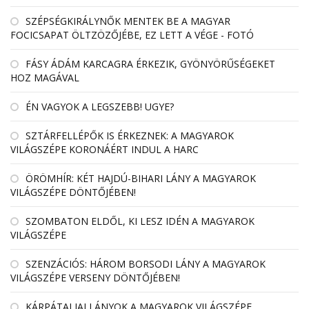
SZÉPSÉGKIRÁLYNŐK MENTEK BE A MAGYAR
FOCICSAPAT ÖLTZÖZŐJÉBE, EZ LETT A VÉGE - FOTÓ
FÁSY ÁDÁM KARCAGRA ÉRKEZIK, GYÖNYÖRŰSÉGEKET
HOZ MAGÁVAL
ÉN VAGYOK A LEGSZEBB! UGYE?
SZTÁRFELLÉPŐK IS ÉRKEZNEK: A MAGYAROK
VILÁGSZÉPE KORONÁÉRT INDUL A HARC
ÖRÖMHÍR: KÉT HAJDÚ-BIHARI LÁNY A MAGYAROK
VILÁGSZÉPE DÖNTŐJÉBEN!
SZOMBATON ELDŐL, KI LESZ IDÉN A MAGYAROK
VILÁGSZÉPE
SZENZÁCIÓS: HÁROM BORSODI LÁNY A MAGYAROK
VILÁGSZÉPE VERSENY DÖNTŐJÉBEN!
KÁRPÁTALJAI LÁNYOK A MAGYAROK VILÁGSZÉPE