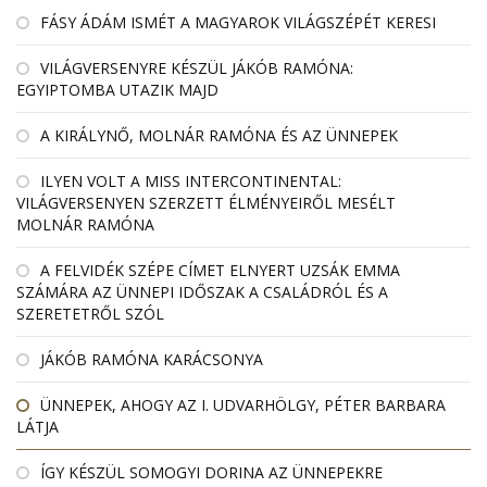
FÁSY ÁDÁM ISMÉT A MAGYAROK VILÁGSZÉPÉT KERESI
VILÁGVERSENYRE KÉSZÜL JÁKÓB RAMÓNA:
EGYIPTOMBA UTAZIK MAJD
A KIRÁLYNŐ, MOLNÁR RAMÓNA ÉS AZ ÜNNEPEK
ILYEN VOLT A MISS INTERCONTINENTAL:
VILÁGVERSENYEN SZERZETT ÉLMÉNYEIRŐL MESÉLT
MOLNÁR RAMÓNA
A FELVIDÉK SZÉPE CÍMET ELNYERT UZSÁK EMMA
SZÁMÁRA AZ ÜNNEPI IDŐSZAK A CSALÁDRÓL ÉS A
SZERETETRŐL SZÓL
JÁKÓB RAMÓNA KARÁCSONYA
ÜNNEPEK, AHOGY AZ I. UDVARHÖLGY, PÉTER BARBARA
LÁTJA
ÍGY KÉSZÜL SOMOGYI DORINA AZ ÜNNEPEKRE