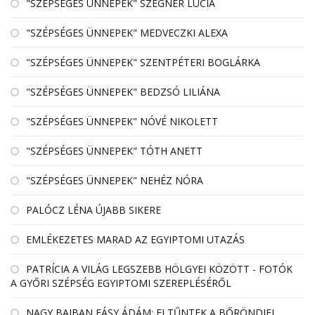
"SZÉPSÉGES ÜNNEPEK" SZEGNER LÚCIA
"SZÉPSÉGES ÜNNEPEK" MEDVECZKI ALEXA
"SZÉPSÉGES ÜNNEPEK" SZENTPÉTERI BOGLÁRKA
"SZÉPSÉGES ÜNNEPEK" BEDZSÓ LILIÁNA
"SZÉPSÉGES ÜNNEPEK" NÓVÉ NIKOLETT
"SZÉPSÉGES ÜNNEPEK" TÓTH ANETT
"SZÉPSÉGES ÜNNEPEK" NEHÉZ NÓRA
PALÓCZ LÉNA ÚJABB SIKERE
EMLÉKEZETES MARAD AZ EGYIPTOMI UTAZÁS
PATRÍCIA A VILÁG LEGSZEBB HÖLGYEI KÖZÖTT - FOTÓK
A GYŐRI SZÉPSÉG EGYIPTOMI SZEREPLÉSÉRŐL
NAGY BAJBAN FÁSY ÁDÁM: ELTŰNTEK A BŐRÖNDJEI