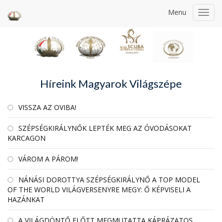
Menu
Toggl
navig
Híreink Magyarok Világszépe
VISSZA AZ OVIBA!
SZÉPSÉGKIRÁLYNŐK LEPTÉK MEG AZ ÓVODÁSOKAT
KARCAGON
VÁROM A PÁROM!
NÁNÁSI DOROTTYA SZÉPSÉGKIRÁLYNŐ A TOP MODEL
OF THE WORLD VILÁGVERSENYRE MEGY: Ő KÉPVISELI A
HAZÁNKAT
A VILÁGDÖNTŐ ELŐTT MEGMUTATTA KÁPRÁZATOS