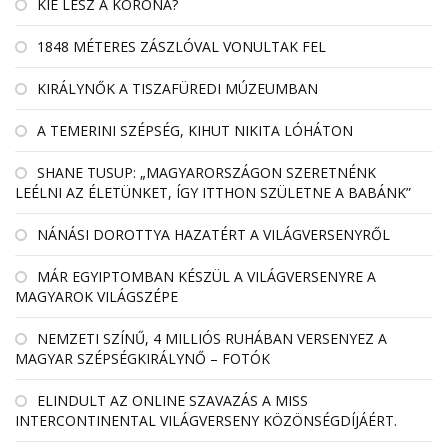
KIÉ LESZ A KORONA?
1848 MÉTERES ZÁSZLÓVAL VONULTAK FEL
KIRÁLYNŐK A TISZAFÜREDI MÚZEUMBAN
A TEMERINI SZÉPSÉG, KIHUT NIKITA LÓHÁTON
SHANE TUSUP: „MAGYARORSZÁGON SZERETNÉNK
LEÉLNI AZ ÉLETÜNKET, ÍGY ITTHON SZÜLETNE A BABÁNK”
NÁNÁSI DOROTTYA HAZATÉRT A VILÁGVERSENYRŐL
MÁR EGYIPTOMBAN KÉSZÜL A VILÁGVERSENYRE A
MAGYAROK VILÁGSZÉPE
NEMZETI SZÍNŰ, 4 MILLIÓS RUHÁBAN VERSENYEZ A
MAGYAR SZÉPSÉGKIRÁLYNŐ – FOTÓK
ELINDULT AZ ONLINE SZAVAZÁS A MISS
INTERCONTINENTAL VILÁGVERSENY KÖZÖNSÉGDÍJÁÉRT.