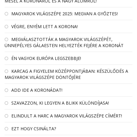
MESÉL A KORONÁRÓL ÉS A NAGY ÁLOMRÓL!
MAGYAROK VILÁGSZÉPE 2025: MEGVAN A GYŐZTES!
VÉGRE, ENYÉM LETT A KORONA!
MEGVÁLASZTOTTÁK A MAGYAROK VILÁGSZÉPÉT,
ÜNNEPÉLYES GÁLAESTEN HELYEZTÉK FEJÉRE A KORONÁT
ÉN VAGYOK EURÓPA LEGSZEBBJE!
KARCAG A FIGYELEM KÖZÉPPONTJÁBAN: KÉSZÜLŐDÉS A
MAGYAROK VILÁGSZÉPE DÖNTŐJÉRE
ADD IDE A KORONÁDAT!
SZAVAZZON, KI LEGYEN A BLIKK KÜLÖNDÍJASA!
ELINDULT A HARC A MAGYAROK VILÁGSZÉPE CÍMÉRT!
EZT HOGY CSINÁLTA?