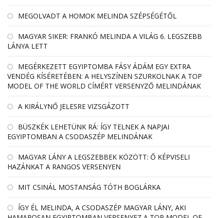
MEGOLVADT A HOMOK MELINDA SZÉPSÉGÉTŐL
MAGYAR SIKER: FRANKÓ MELINDA A VILÁG 6. LEGSZEBB
LÁNYA LETT
MEGÉRKEZETT EGYIPTOMBA FÁSY ÁDÁM EGY EXTRA
VENDÉG KÍSÉRETÉBEN: A HELYSZÍNEN SZURKOLNAK A TOP
MODEL OF THE WORLD CÍMÉRT VERSENYZŐ MELINDÁNAK
A KIRÁLYNŐ JELESRE VIZSGÁZOTT
BÜSZKÉK LEHETÜNK RÁ: ÍGY TELNEK A NAPJAI
EGYIPTOMBAN A CSODASZÉP MELINDÁNAK
MAGYAR LÁNY A LEGSZEBBEK KÖZÖTT: Ő KÉPVISELI
HAZÁNKAT A RANGOS VERSENYEN
MIT CSINÁL MOSTANSÁG TÓTH BOGLÁRKA
ÍGY ÉL MELINDA, A CSODASZÉP MAGYAR LÁNY, AKI
HAMAROSAN EGYIPTOMBAN VERSENYEZ A TOP MODEL OF