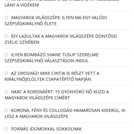
LÁNY A VIDÉKEN!
MAGYAROK VILÁGSZÉPE: ILYEN MA EGY VALÓDI
SZÉPSÉGKIRÁLYNŐ ÉLETE
ÍGY LAZULTAK A MAGYAROK VILÁGSZÉPE DÖNTŐSEI
ZSELIC SZÍVÉBEN
ILYEN BOMBÁZÓ SHANE TUSUP SZERELME:
SZÉPSÉGKIRÁLYNŐ-VÁLASZTÁSON INDUL
AZ OROSHÁZI MIKE CINTIA IS RÉSZT VETT A
KIRÁLYNŐJELÖLTEK CSAPATÉPÍTŐ NAPJÁN
HARC A KORONÁÉRT: 15 GYÖNYÖRŰ NŐ KÜZD A
MAGYAROK VILÁGSZÉPE CÍMÉRT
KORONA, FÉNY ÉS CSILLOGÁS! HAMAROSAN KIDERÜL, KI
LESZ A MAGYAROK VILÁGSZÉPE
FORMÁS IDOMOKKAL SOKKOLNAK