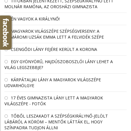
TITOKBAN JELENTKEZETT, SZÉPSÉGKIRÁLYNŐ LETT
MOLNÁR RAMÓNA, AZ OROSHÁZI GIMNAZISTA
ÉN VAGYOK A KIRÁLYNŐ!
MAGYAROK VILÁGSZÉPE SZÉPSÉGVERSENY: A
KOMÁROMI UZSÁK EMMA LETT A FELVIDÉK SZÉPE
CSENGŐDI LÁNY FEJÉRE KERÜLT A KORONA
EGY GYÖNYÖRŰ, HAJDÚSZOBOSZLÓI LÁNY LEHET A
VILÁG LEGSZEBBJE?
KÁRPÁTALJAI LÁNY A MAGYAROK VILÁGSZÉPE
UDVARHÖLGYE
17 ÉVES GIMNAZISTA LÁNY LETT A MAGYAROK
VILÁGSZÉPE - FOTÓK
TŐBŐL LESZAKADT A SZÉPSÉGKIRÁLYNŐ-JELÖLT
LÁBÁRÓL A KÖRÖM – MENTŐK LÁTTÁK EL, HOGY
SZÍNPADRA TUDJON ÁLLNI