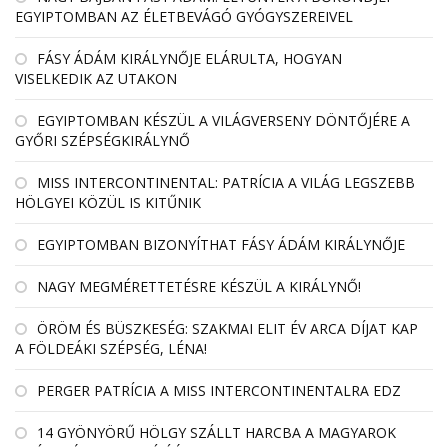
EGYIPTOMBAN AZ ÉLETBEVÁGÓ GYÓGYSZEREIVEL
FÁSY ÁDÁM KIRÁLYNŐJE ELÁRULTA, HOGYAN
VISELKEDIK AZ UTAKON
EGYIPTOMBAN KÉSZÜL A VILÁGVERSENY DÖNTŐJÉRE A
GYŐRI SZÉPSÉGKIRÁLYNŐ
MISS INTERCONTINENTAL: PATRÍCIA A VILÁG LEGSZEBB
HÖLGYEI KÖZÜL IS KITŰNIK
EGYIPTOMBAN BIZONYÍTHAT FÁSY ÁDÁM KIRÁLYNŐJE
NAGY MEGMÉRETTETÉSRE KÉSZÜL A KIRÁLYNŐ!
ÖRÖM ÉS BÜSZKESÉG: SZAKMAI ELIT ÉV ARCA DÍJAT KAP
A FÖLDEÁKI SZÉPSÉG, LÉNA!
PERGER PATRÍCIA A MISS INTERCONTINENTALRA EDZ
14 GYÖNYÖRŰ HÖLGY SZÁLLT HARCBA A MAGYAROK