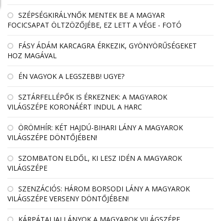
SZÉPSÉGKIRÁLYNŐK MENTEK BE A MAGYAR
FOCICSAPAT ÖLTZÖZŐJÉBE, EZ LETT A VÉGE - FOTÓ
FÁSY ÁDÁM KARCAGRA ÉRKEZIK, GYÖNYÖRŰSÉGEKET
HOZ MAGÁVAL
ÉN VAGYOK A LEGSZEBB! UGYE?
SZTÁRFELLÉPŐK IS ÉRKEZNEK: A MAGYAROK
VILÁGSZÉPE KORONÁÉRT INDUL A HARC
ÖRÖMHÍR: KÉT HAJDÚ-BIHARI LÁNY A MAGYAROK
VILÁGSZÉPE DÖNTŐJÉBEN!
SZOMBATON ELDŐL, KI LESZ IDÉN A MAGYAROK
VILÁGSZÉPE
SZENZÁCIÓS: HÁROM BORSODI LÁNY A MAGYAROK
VILÁGSZÉPE VERSENY DÖNTŐJÉBEN!
KÁRPÁTALJAI LÁNYOK A MAGYAROK VILÁGSZÉPE