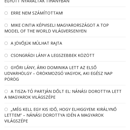
EGYÜTT NYARALTAK TIHANYBAN
ERRE NEM SZÁMÍTOTTAM!
MIKE CINTIA KÉPVISELI MAGYARORSZÁGOT A TOP
MODEL OF THE WORLD VILÁGVERSENYEN
A JÖVŐJÜK MÚLHAT RAJTA
CSONGRÁDI LÁNY A LEGSZEBBEK KÖZÖTT
GYŐRI LÁNY, ÁRKI DOMINIKA LETT AZ ELSŐ
UDVARHÖLGY – ÖRÖKMOZGÓ VAGYOK, AKI EGÉSZ NAP
PÖRÖG
A TISZA-TÓ PARTJÁN DŐLT EL: NÁNÁSI DOROTTYA LETT
A MAGYAROK VILÁGSZÉPE
„MÉG KELL EGY KIS IDŐ, HOGY ELHIGGYEM: KIRÁLYNŐ
LETTEM” – NÁNÁSI DOROTTYA IDÉN A MAGYAROK
VILÁGSZÉPE