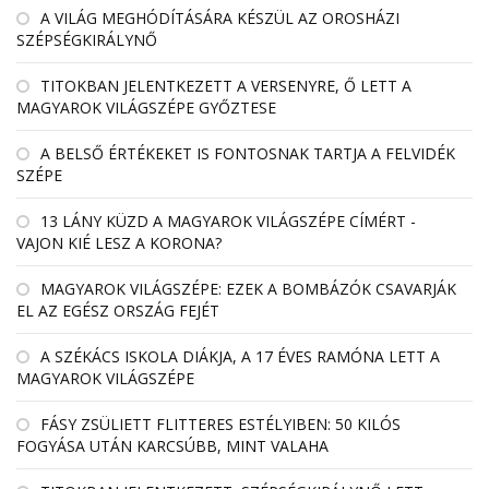
A VILÁG MEGHÓDÍTÁSÁRA KÉSZÜL AZ OROSHÁZI
SZÉPSÉGKIRÁLYNŐ
TITOKBAN JELENTKEZETT A VERSENYRE, Ő LETT A
MAGYAROK VILÁGSZÉPE GYŐZTESE
A BELSŐ ÉRTÉKEKET IS FONTOSNAK TARTJA A FELVIDÉK
SZÉPE
13 LÁNY KÜZD A MAGYAROK VILÁGSZÉPE CÍMÉRT -
VAJON KIÉ LESZ A KORONA?
MAGYAROK VILÁGSZÉPE: EZEK A BOMBÁZÓK CSAVARJÁK
EL AZ EGÉSZ ORSZÁG FEJÉT
A SZÉKÁCS ISKOLA DIÁKJA, A 17 ÉVES RAMÓNA LETT A
MAGYAROK VILÁGSZÉPE
FÁSY ZSÜLIETT FLITTERES ESTÉLYIBEN: 50 KILÓS
FOGYÁSA UTÁN KARCSÚBB, MINT VALAHA