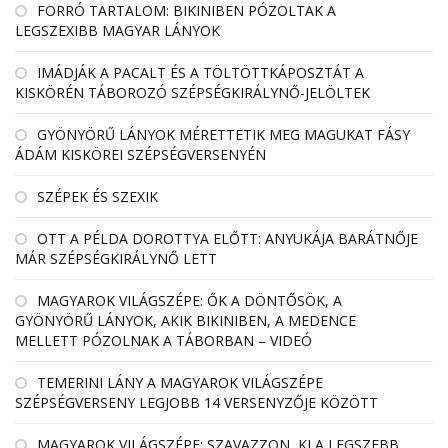
FORRÓ TARTALOM: BIKINIBEN PÓZOLTAK A
LEGSZEXIBB MAGYAR LÁNYOK
IMÁDJÁK A PACALT ÉS A TÖLTÖTTKÁPOSZTÁT A
KISKÖRÉN TÁBOROZÓ SZÉPSÉGKIRÁLYNŐ-JELÖLTEK
GYÖNYÖRŰ LÁNYOK MÉRETTETIK MEG MAGUKAT FÁSY
ÁDÁM KISKÖREI SZÉPSÉGVERSENYÉN
SZÉPEK ÉS SZEXIK
OTT A PÉLDA DOROTTYA ELŐTT: ANYUKÁJA BARÁTNŐJE
MÁR SZÉPSÉGKIRÁLYNŐ LETT
MAGYAROK VILÁGSZÉPE: ŐK A DÖNTŐSÖK, A
GYÖNYÖRŰ LÁNYOK, AKIK BIKINIBEN, A MEDENCE
MELLETT PÓZOLNAK A TÁBORBAN – VIDEÓ
TEMERINI LÁNY A MAGYAROK VILÁGSZÉPE
SZÉPSÉGVERSENY LEGJOBB 14 VERSENYZŐJE KÖZÖTT
MAGYAROK VILÁGSZÉPE: SZAVAZZON, KI A LEGSZEBB