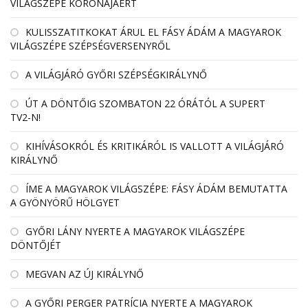
VILÁGSZÉPE KORONÁJÁÉRT
KULISSZATITKOKAT ÁRUL EL FÁSY ÁDÁM A MAGYAROK
VILÁGSZÉPE SZÉPSÉGVERSENYRŐL
A VILÁGJÁRÓ GYŐRI SZÉPSÉGKIRÁLYNŐ
ÚT A DÖNTŐIG SZOMBATON 22 ÓRÁTÓL A SUPERT
TV2-N!
KIHÍVÁSOKRÓL ÉS KRITIKÁRÓL IS VALLOTT A VILÁGJÁRÓ
KIRÁLYNŐ
ÍME A MAGYAROK VILÁGSZÉPE: FÁSY ÁDÁM BEMUTATTA
A GYÖNYÖRŰ HÖLGYET
GYŐRI LÁNY NYERTE A MAGYAROK VILÁGSZÉPE
DÖNTŐJÉT
MEGVAN AZ ÚJ KIRÁLYNŐ
A GYŐRI PERGER PATRÍCIA NYERTE A MAGYAROK