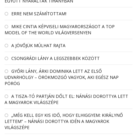
EGYÜTT NYARALTAK TIHANYBAN
ERRE NEM SZÁMÍTOTTAM!
MIKE CINTIA KÉPVISELI MAGYARORSZÁGOT A TOP
MODEL OF THE WORLD VILÁGVERSENYEN
A JÖVŐJÜK MÚLHAT RAJTA
CSONGRÁDI LÁNY A LEGSZEBBEK KÖZÖTT
GYŐRI LÁNY, ÁRKI DOMINIKA LETT AZ ELSŐ
UDVARHÖLGY – ÖRÖKMOZGÓ VAGYOK, AKI EGÉSZ NAP
PÖRÖG
A TISZA-TÓ PARTJÁN DŐLT EL: NÁNÁSI DOROTTYA LETT
A MAGYAROK VILÁGSZÉPE
„MÉG KELL EGY KIS IDŐ, HOGY ELHIGGYEM: KIRÁLYNŐ
LETTEM” – NÁNÁSI DOROTTYA IDÉN A MAGYAROK
VILÁGSZÉPE