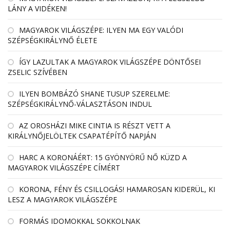
LÁNY A VIDÉKEN!
MAGYAROK VILÁGSZÉPE: ILYEN MA EGY VALÓDI
SZÉPSÉGKIRÁLYNŐ ÉLETE
ÍGY LAZULTAK A MAGYAROK VILÁGSZÉPE DÖNTŐSEI
ZSELIC SZÍVÉBEN
ILYEN BOMBÁZÓ SHANE TUSUP SZERELME:
SZÉPSÉGKIRÁLYNŐ-VÁLASZTÁSON INDUL
AZ OROSHÁZI MIKE CINTIA IS RÉSZT VETT A
KIRÁLYNŐJELÖLTEK CSAPATÉPÍTŐ NAPJÁN
HARC A KORONÁÉRT: 15 GYÖNYÖRŰ NŐ KÜZD A
MAGYAROK VILÁGSZÉPE CÍMÉRT
KORONA, FÉNY ÉS CSILLOGÁS! HAMAROSAN KIDERÜL, KI
LESZ A MAGYAROK VILÁGSZÉPE
FORMÁS IDOMOKKAL SOKKOLNAK