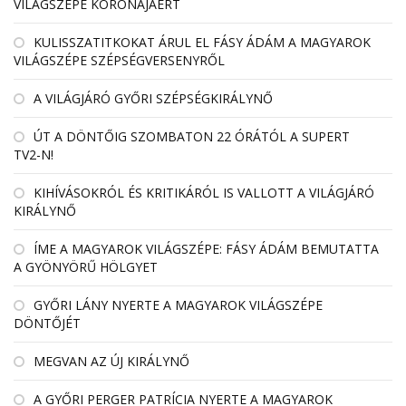
VILÁGSZÉPE KORONÁJÁÉRT
KULISSZATITKOKAT ÁRUL EL FÁSY ÁDÁM A MAGYAROK
VILÁGSZÉPE SZÉPSÉGVERSENYRŐL
A VILÁGJÁRÓ GYŐRI SZÉPSÉGKIRÁLYNŐ
ÚT A DÖNTŐIG SZOMBATON 22 ÓRÁTÓL A SUPERT
TV2-N!
KIHÍVÁSOKRÓL ÉS KRITIKÁRÓL IS VALLOTT A VILÁGJÁRÓ
KIRÁLYNŐ
ÍME A MAGYAROK VILÁGSZÉPE: FÁSY ÁDÁM BEMUTATTA
A GYÖNYÖRŰ HÖLGYET
GYŐRI LÁNY NYERTE A MAGYAROK VILÁGSZÉPE
DÖNTŐJÉT
MEGVAN AZ ÚJ KIRÁLYNŐ
A GYŐRI PERGER PATRÍCIA NYERTE A MAGYAROK