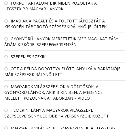
FORRÓ TARTALOM: BIKINIBEN PÓZOLTAK A
LEGSZEXIBB MAGYAR LÁNYOK
IMÁDJÁK A PACALT ÉS A TÖLTÖTTKÁPOSZTÁT A
KISKÖRÉN TÁBOROZÓ SZÉPSÉGKIRÁLYNŐ-JELÖLTEK
GYÖNYÖRŰ LÁNYOK MÉRETTETIK MEG MAGUKAT FÁSY
ÁDÁM KISKÖREI SZÉPSÉGVERSENYÉN
SZÉPEK ÉS SZEXIK
OTT A PÉLDA DOROTTYA ELŐTT: ANYUKÁJA BARÁTNŐJE
MÁR SZÉPSÉGKIRÁLYNŐ LETT
MAGYAROK VILÁGSZÉPE: ŐK A DÖNTŐSÖK, A
GYÖNYÖRŰ LÁNYOK, AKIK BIKINIBEN, A MEDENCE
MELLETT PÓZOLNAK A TÁBORBAN – VIDEÓ
TEMERINI LÁNY A MAGYAROK VILÁGSZÉPE
SZÉPSÉGVERSENY LEGJOBB 14 VERSENYZŐJE KÖZÖTT
MAGYAROK VILÁGSZÉPE: SZAVAZZON, KI A LEGSZEBB