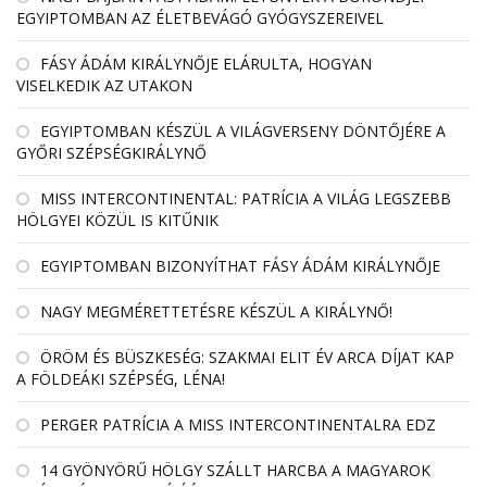
EGYIPTOMBAN AZ ÉLETBEVÁGÓ GYÓGYSZEREIVEL
FÁSY ÁDÁM KIRÁLYNŐJE ELÁRULTA, HOGYAN
VISELKEDIK AZ UTAKON
EGYIPTOMBAN KÉSZÜL A VILÁGVERSENY DÖNTŐJÉRE A
GYŐRI SZÉPSÉGKIRÁLYNŐ
MISS INTERCONTINENTAL: PATRÍCIA A VILÁG LEGSZEBB
HÖLGYEI KÖZÜL IS KITŰNIK
EGYIPTOMBAN BIZONYÍTHAT FÁSY ÁDÁM KIRÁLYNŐJE
NAGY MEGMÉRETTETÉSRE KÉSZÜL A KIRÁLYNŐ!
ÖRÖM ÉS BÜSZKESÉG: SZAKMAI ELIT ÉV ARCA DÍJAT KAP
A FÖLDEÁKI SZÉPSÉG, LÉNA!
PERGER PATRÍCIA A MISS INTERCONTINENTALRA EDZ
14 GYÖNYÖRŰ HÖLGY SZÁLLT HARCBA A MAGYAROK