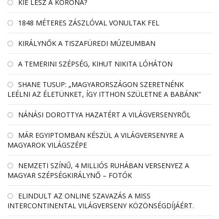
KIÉ LESZ A KORONA?
1848 MÉTERES ZÁSZLÓVAL VONULTAK FEL
KIRÁLYNŐK A TISZAFÜREDI MÚZEUMBAN
A TEMERINI SZÉPSÉG, KIHUT NIKITA LÓHÁTON
SHANE TUSUP: „MAGYARORSZÁGON SZERETNÉNK
LEÉLNI AZ ÉLETÜNKET, ÍGY ITTHON SZÜLETNE A BABÁNK”
NÁNÁSI DOROTTYA HAZATÉRT A VILÁGVERSENYRŐL
MÁR EGYIPTOMBAN KÉSZÜL A VILÁGVERSENYRE A
MAGYAROK VILÁGSZÉPE
NEMZETI SZÍNŰ, 4 MILLIÓS RUHÁBAN VERSENYEZ A
MAGYAR SZÉPSÉGKIRÁLYNŐ – FOTÓK
ELINDULT AZ ONLINE SZAVAZÁS A MISS
INTERCONTINENTAL VILÁGVERSENY KÖZÖNSÉGDÍJÁÉRT.