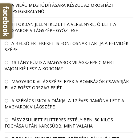
A VILÁG MEGHÓDÍTÁSÁRA KÉSZÜL AZ OROSHÁZI
SZÉPSÉGKIRÁLYNŐ
TITOKBAN JELENTKEZETT A VERSENYRE, Ő LETT A
MAGYAROK VILÁGSZÉPE GYŐZTESE
A BELSŐ ÉRTÉKEKET IS FONTOSNAK TARTJA A FELVIDÉK
SZÉPE
13 LÁNY KÜZD A MAGYAROK VILÁGSZÉPE CÍMÉRT -
VAJON KIÉ LESZ A KORONA?
MAGYAROK VILÁGSZÉPE: EZEK A BOMBÁZÓK CSAVARJÁK
EL AZ EGÉSZ ORSZÁG FEJÉT
A SZÉKÁCS ISKOLA DIÁKJA, A 17 ÉVES RAMÓNA LETT A
MAGYAROK VILÁGSZÉPE
FÁSY ZSÜLIETT FLITTERES ESTÉLYIBEN: 50 KILÓS
FOGYÁSA UTÁN KARCSÚBB, MINT VALAHA