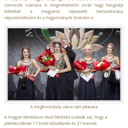
szervezők számára. A megmérettetés során nagy hangsúlyt
fektettek a magyaros népviselet bemutatására,
népszerűsítésére és a hagyományok őrzésére is.
A megkoronázás várva várt pillanata
A magyar identitáson kívül feltételül szabták azt, hogy a
jelentkezőknek 17 évnél idősebbnek és 27 évesnél