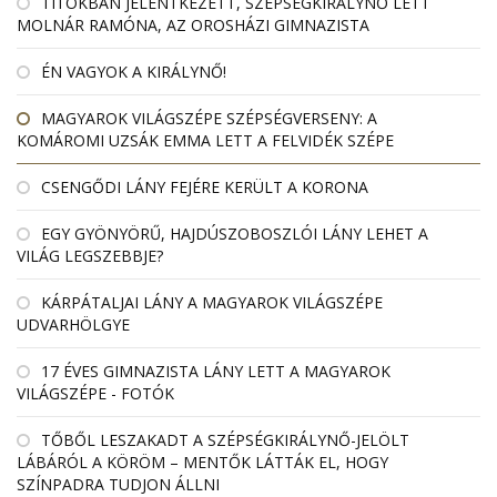
TITOKBAN JELENTKEZETT, SZÉPSÉGKIRÁLYNŐ LETT
MOLNÁR RAMÓNA, AZ OROSHÁZI GIMNAZISTA
ÉN VAGYOK A KIRÁLYNŐ!
MAGYAROK VILÁGSZÉPE SZÉPSÉGVERSENY: A
KOMÁROMI UZSÁK EMMA LETT A FELVIDÉK SZÉPE
CSENGŐDI LÁNY FEJÉRE KERÜLT A KORONA
EGY GYÖNYÖRŰ, HAJDÚSZOBOSZLÓI LÁNY LEHET A
VILÁG LEGSZEBBJE?
KÁRPÁTALJAI LÁNY A MAGYAROK VILÁGSZÉPE
UDVARHÖLGYE
17 ÉVES GIMNAZISTA LÁNY LETT A MAGYAROK
VILÁGSZÉPE - FOTÓK
TŐBŐL LESZAKADT A SZÉPSÉGKIRÁLYNŐ-JELÖLT
LÁBÁRÓL A KÖRÖM – MENTŐK LÁTTÁK EL, HOGY
SZÍNPADRA TUDJON ÁLLNI