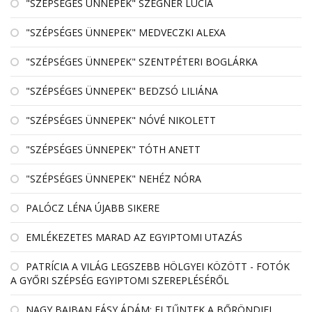
"SZÉPSÉGES ÜNNEPEK" SZEGNER LÚCIA
"SZÉPSÉGES ÜNNEPEK" MEDVECZKI ALEXA
"SZÉPSÉGES ÜNNEPEK" SZENTPÉTERI BOGLÁRKA
"SZÉPSÉGES ÜNNEPEK" BEDZSÓ LILIÁNA
"SZÉPSÉGES ÜNNEPEK" NÓVÉ NIKOLETT
"SZÉPSÉGES ÜNNEPEK" TÓTH ANETT
"SZÉPSÉGES ÜNNEPEK" NEHÉZ NÓRA
PALÓCZ LÉNA ÚJABB SIKERE
EMLÉKEZETES MARAD AZ EGYIPTOMI UTAZÁS
PATRÍCIA A VILÁG LEGSZEBB HÖLGYEI KÖZÖTT - FOTÓK
A GYŐRI SZÉPSÉG EGYIPTOMI SZEREPLÉSÉRŐL
NAGY BAJBAN FÁSY ÁDÁM: ELTŰNTEK A BŐRÖNDJEI