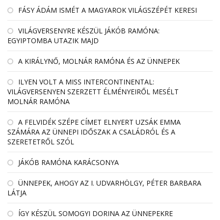
FÁSY ÁDÁM ISMÉT A MAGYAROK VILÁGSZÉPÉT KERESI
VILÁGVERSENYRE KÉSZÜL JÁKÓB RAMÓNA:
EGYIPTOMBA UTAZIK MAJD
A KIRÁLYNŐ, MOLNÁR RAMÓNA ÉS AZ ÜNNEPEK
ILYEN VOLT A MISS INTERCONTINENTAL:
VILÁGVERSENYEN SZERZETT ÉLMÉNYEIRŐL MESÉLT
MOLNÁR RAMÓNA
A FELVIDÉK SZÉPE CÍMET ELNYERT UZSÁK EMMA
SZÁMÁRA AZ ÜNNEPI IDŐSZAK A CSALÁDRÓL ÉS A
SZERETETRŐL SZÓL
JÁKÓB RAMÓNA KARÁCSONYA
ÜNNEPEK, AHOGY AZ I. UDVARHÖLGY, PÉTER BARBARA
LÁTJA
ÍGY KÉSZÜL SOMOGYI DORINA AZ ÜNNEPEKRE