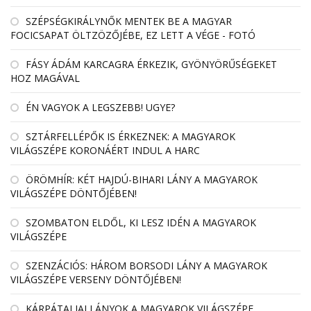
SZÉPSÉGKIRÁLYNŐK MENTEK BE A MAGYAR
FOCICSAPAT ÖLTZÖZŐJÉBE, EZ LETT A VÉGE - FOTÓ
FÁSY ÁDÁM KARCAGRA ÉRKEZIK, GYÖNYÖRŰSÉGEKET
HOZ MAGÁVAL
ÉN VAGYOK A LEGSZEBB! UGYE?
SZTÁRFELLÉPŐK IS ÉRKEZNEK: A MAGYAROK
VILÁGSZÉPE KORONÁÉRT INDUL A HARC
ÖRÖMHÍR: KÉT HAJDÚ-BIHARI LÁNY A MAGYAROK
VILÁGSZÉPE DÖNTŐJÉBEN!
SZOMBATON ELDŐL, KI LESZ IDÉN A MAGYAROK
VILÁGSZÉPE
SZENZÁCIÓS: HÁROM BORSODI LÁNY A MAGYAROK
VILÁGSZÉPE VERSENY DÖNTŐJÉBEN!
KÁRPÁTALJAI LÁNYOK A MAGYAROK VILÁGSZÉPE