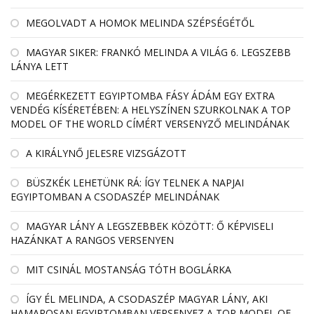
MEGOLVADT A HOMOK MELINDA SZÉPSÉGÉTŐL
MAGYAR SIKER: FRANKÓ MELINDA A VILÁG 6. LEGSZEBB
LÁNYA LETT
MEGÉRKEZETT EGYIPTOMBA FÁSY ÁDÁM EGY EXTRA
VENDÉG KÍSÉRETÉBEN: A HELYSZÍNEN SZURKOLNAK A TOP
MODEL OF THE WORLD CÍMÉRT VERSENYZŐ MELINDÁNAK
A KIRÁLYNŐ JELESRE VIZSGÁZOTT
BÜSZKÉK LEHETÜNK RÁ: ÍGY TELNEK A NAPJAI
EGYIPTOMBAN A CSODASZÉP MELINDÁNAK
MAGYAR LÁNY A LEGSZEBBEK KÖZÖTT: Ő KÉPVISELI
HAZÁNKAT A RANGOS VERSENYEN
MIT CSINÁL MOSTANSÁG TÓTH BOGLÁRKA
ÍGY ÉL MELINDA, A CSODASZÉP MAGYAR LÁNY, AKI
HAMAROSAN EGYIPTOMBAN VERSENYEZ A TOP MODEL OF