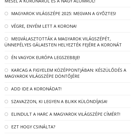
MESÉL A KORONÁRÓL ÉS A NAGY ÁLOMRÓL!
MAGYAROK VILÁGSZÉPE 2025: MEGVAN A GYŐZTES!
VÉGRE, ENYÉM LETT A KORONA!
MEGVÁLASZTOTTÁK A MAGYAROK VILÁGSZÉPÉT,
ÜNNEPÉLYES GÁLAESTEN HELYEZTÉK FEJÉRE A KORONÁT
ÉN VAGYOK EURÓPA LEGSZEBBJE!
KARCAG A FIGYELEM KÖZÉPPONTJÁBAN: KÉSZÜLŐDÉS A
MAGYAROK VILÁGSZÉPE DÖNTŐJÉRE
ADD IDE A KORONÁDAT!
SZAVAZZON, KI LEGYEN A BLIKK KÜLÖNDÍJASA!
ELINDULT A HARC A MAGYAROK VILÁGSZÉPE CÍMÉRT!
EZT HOGY CSINÁLTA?