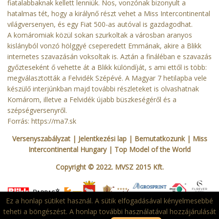
fiatalabbaknak kellett lenniük. Nos, vonzónak bizonyult a
hatalmas tét, hogy a királynő részt vehet a Miss Intercontinental
világversenyen, és egy Fiat 500-as autóval is gazdagodhat.
A komáromiak közül sokan szurkoltak a városban aranyos
kislányból vonzó hölggyé cseperedett Emmának, akire a Blikk
internetes szavazásán voksoltak is. Aztán a fináléban e szavazás
győzteseként ő vehette át a Blikk különdíját, s ami ettől is több:
megválasztották a Felvidék Szépévé. A Magyar 7 hetilapba vele
készülő interjúnkban majd további részleteket is olvashatnak
Komárom, illetve a Felvidék újabb büszkeségéről és a
szépségversenyről.
Forrás: https://ma7.sk
Versenyszabályzat
| Jelentkezési lap
|
Bemutatkozunk
|
Miss
Intercontinental Hungary
|
Top Model of the World
Copyright © 2022. MVSZ 2015 Kft.
Ez a honlap sütiket használ. A sütik elfogadásával kényelmesebbé
teheti a böngészést. A honlap további használatával hozzájárulását