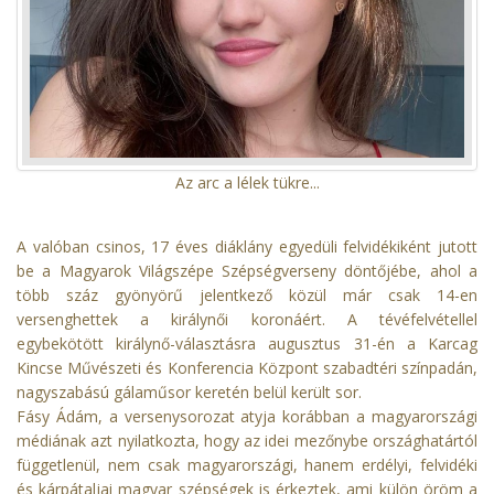
Az arc a lélek tükre...
A valóban csinos, 17 éves diáklány egyedüli felvidékiként jutott
be a Magyarok Világszépe Szépségverseny döntőjébe, ahol a
több száz gyönyörű jelentkező közül már csak 14-en
versenghettek a királynői koronáért. A tévéfelvétellel
egybekötött királynő-választásra augusztus 31-én a Karcag
Kincse Művészeti és Konferencia Központ szabadtéri színpadán,
nagyszabású gálaműsor keretén belül került sor.
Fásy Ádám, a versenysorozat atyja korábban a magyarországi
médiának azt nyilatkozta, hogy az idei mezőnybe országhatártól
függetlenül, nem csak magyarországi, hanem erdélyi, felvidéki
és kárpátaljai magyar szépségek is érkeztek, ami külön öröm a