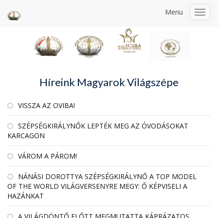
Menu
Toggl
navig
Híreink Magyarok Világszépe
VISSZA AZ OVIBA!
SZÉPSÉGKIRÁLYNŐK LEPTÉK MEG AZ ÓVODÁSOKAT
KARCAGON
VÁROM A PÁROM!
NÁNÁSI DOROTTYA SZÉPSÉGKIRÁLYNŐ A TOP MODEL
OF THE WORLD VILÁGVERSENYRE MEGY: Ő KÉPVISELI A
HAZÁNKAT
A VILÁGDÖNTŐ ELŐTT MEGMUTATTA KÁPRÁZATOS