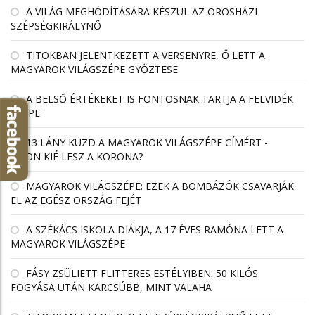
A VILÁG MEGHÓDÍTÁSÁRA KÉSZÜL AZ OROSHÁZI
SZÉPSÉGKIRÁLYNŐ
TITOKBAN JELENTKEZETT A VERSENYRE, Ő LETT A
MAGYAROK VILÁGSZÉPE GYŐZTESE
A BELSŐ ÉRTÉKEKET IS FONTOSNAK TARTJA A FELVIDÉK
SZÉPE
13 LÁNY KÜZD A MAGYAROK VILÁGSZÉPE CÍMÉRT -
VAJON KIÉ LESZ A KORONA?
MAGYAROK VILÁGSZÉPE: EZEK A BOMBÁZÓK CSAVARJÁK
EL AZ EGÉSZ ORSZÁG FEJÉT
A SZÉKÁCS ISKOLA DIÁKJA, A 17 ÉVES RAMÓNA LETT A
MAGYAROK VILÁGSZÉPE
FÁSY ZSÜLIETT FLITTERES ESTÉLYIBEN: 50 KILÓS
FOGYÁSA UTÁN KARCSÚBB, MINT VALAHA