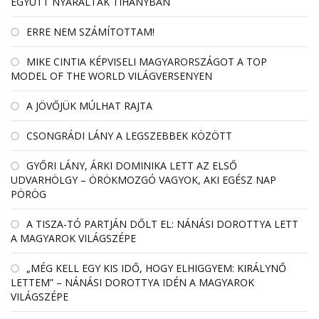
EGYÜTT NYARALTAK TIHANYBAN
ERRE NEM SZÁMÍTOTTAM!
MIKE CINTIA KÉPVISELI MAGYARORSZÁGOT A TOP
MODEL OF THE WORLD VILÁGVERSENYEN
A JÖVŐJÜK MÚLHAT RAJTA
CSONGRÁDI LÁNY A LEGSZEBBEK KÖZÖTT
GYŐRI LÁNY, ÁRKI DOMINIKA LETT AZ ELSŐ
UDVARHÖLGY – ÖRÖKMOZGÓ VAGYOK, AKI EGÉSZ NAP
PÖRÖG
A TISZA-TÓ PARTJÁN DŐLT EL: NÁNÁSI DOROTTYA LETT
A MAGYAROK VILÁGSZÉPE
„MÉG KELL EGY KIS IDŐ, HOGY ELHIGGYEM: KIRÁLYNŐ
LETTEM” – NÁNÁSI DOROTTYA IDÉN A MAGYAROK
VILÁGSZÉPE