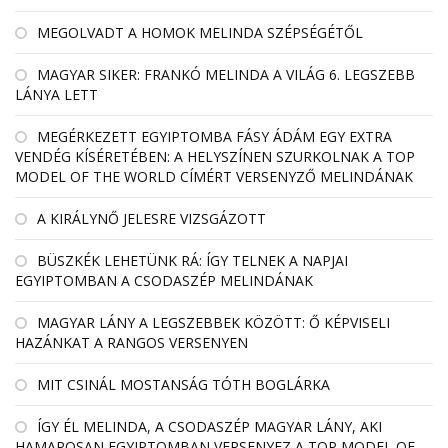
MEGOLVADT A HOMOK MELINDA SZÉPSÉGÉTŐL
MAGYAR SIKER: FRANKÓ MELINDA A VILÁG 6. LEGSZEBB
LÁNYA LETT
MEGÉRKEZETT EGYIPTOMBA FÁSY ÁDÁM EGY EXTRA
VENDÉG KÍSÉRETÉBEN: A HELYSZÍNEN SZURKOLNAK A TOP
MODEL OF THE WORLD CÍMÉRT VERSENYZŐ MELINDÁNAK
A KIRÁLYNŐ JELESRE VIZSGÁZOTT
BÜSZKÉK LEHETÜNK RÁ: ÍGY TELNEK A NAPJAI
EGYIPTOMBAN A CSODASZÉP MELINDÁNAK
MAGYAR LÁNY A LEGSZEBBEK KÖZÖTT: Ő KÉPVISELI
HAZÁNKAT A RANGOS VERSENYEN
MIT CSINÁL MOSTANSÁG TÓTH BOGLÁRKA
ÍGY ÉL MELINDA, A CSODASZÉP MAGYAR LÁNY, AKI
HAMAROSAN EGYIPTOMBAN VERSENYEZ A TOP MODEL OF