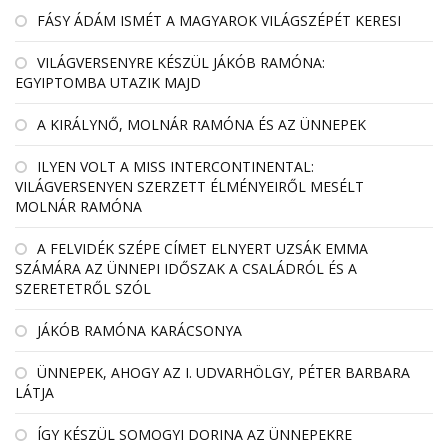
FÁSY ÁDÁM ISMÉT A MAGYAROK VILÁGSZÉPÉT KERESI
VILÁGVERSENYRE KÉSZÜL JÁKÓB RAMÓNA:
EGYIPTOMBA UTAZIK MAJD
A KIRÁLYNŐ, MOLNÁR RAMÓNA ÉS AZ ÜNNEPEK
ILYEN VOLT A MISS INTERCONTINENTAL:
VILÁGVERSENYEN SZERZETT ÉLMÉNYEIRŐL MESÉLT
MOLNÁR RAMÓNA
A FELVIDÉK SZÉPE CÍMET ELNYERT UZSÁK EMMA
SZÁMÁRA AZ ÜNNEPI IDŐSZAK A CSALÁDRÓL ÉS A
SZERETETRŐL SZÓL
JÁKÓB RAMÓNA KARÁCSONYA
ÜNNEPEK, AHOGY AZ I. UDVARHÖLGY, PÉTER BARBARA
LÁTJA
ÍGY KÉSZÜL SOMOGYI DORINA AZ ÜNNEPEKRE