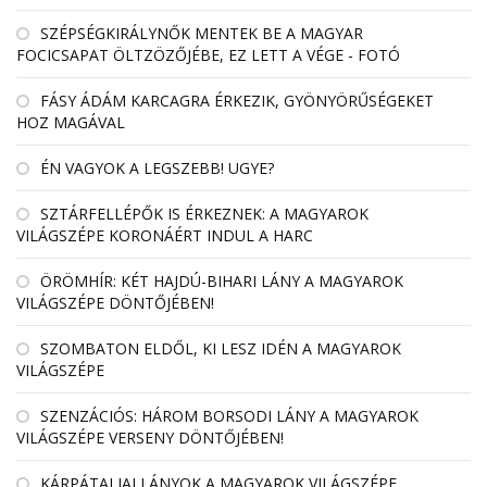
SZÉPSÉGKIRÁLYNŐK MENTEK BE A MAGYAR
FOCICSAPAT ÖLTZÖZŐJÉBE, EZ LETT A VÉGE - FOTÓ
FÁSY ÁDÁM KARCAGRA ÉRKEZIK, GYÖNYÖRŰSÉGEKET
HOZ MAGÁVAL
ÉN VAGYOK A LEGSZEBB! UGYE?
SZTÁRFELLÉPŐK IS ÉRKEZNEK: A MAGYAROK
VILÁGSZÉPE KORONÁÉRT INDUL A HARC
ÖRÖMHÍR: KÉT HAJDÚ-BIHARI LÁNY A MAGYAROK
VILÁGSZÉPE DÖNTŐJÉBEN!
SZOMBATON ELDŐL, KI LESZ IDÉN A MAGYAROK
VILÁGSZÉPE
SZENZÁCIÓS: HÁROM BORSODI LÁNY A MAGYAROK
VILÁGSZÉPE VERSENY DÖNTŐJÉBEN!
KÁRPÁTALJAI LÁNYOK A MAGYAROK VILÁGSZÉPE