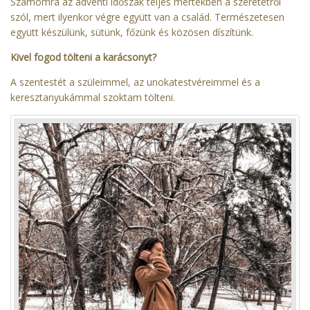
Számomra az adventi időszak teljes mértékben a szeretetről
szól, mert ilyenkor végre együtt van a család. Természetesen
együtt készülünk, sütünk, főzünk és közösen díszítünk.
Kivel fogod tölteni a karácsonyt?
A szentestét a szüleimmel, az unokatestvéreimmel és a
keresztanyukámmal szoktam tölteni.