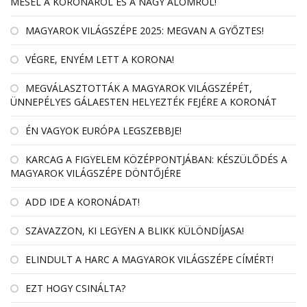
MESÉL A KORONÁRÓL ÉS A NAGY ÁLOMRÓL!
MAGYAROK VILÁGSZÉPE 2025: MEGVAN A GYŐZTES!
VÉGRE, ENYÉM LETT A KORONA!
MEGVÁLASZTOTTÁK A MAGYAROK VILÁGSZÉPÉT,
ÜNNEPÉLYES GÁLAESTEN HELYEZTÉK FEJÉRE A KORONÁT
ÉN VAGYOK EURÓPA LEGSZEBBJE!
KARCAG A FIGYELEM KÖZÉPPONTJÁBAN: KÉSZÜLŐDÉS A
MAGYAROK VILÁGSZÉPE DÖNTŐJÉRE
ADD IDE A KORONÁDAT!
SZAVAZZON, KI LEGYEN A BLIKK KÜLÖNDÍJASA!
ELINDULT A HARC A MAGYAROK VILÁGSZÉPE CÍMÉRT!
EZT HOGY CSINÁLTA?