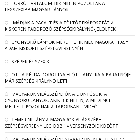
FORRÓ TARTALOM: BIKINIBEN PÓZOLTAK A
LEGSZEXIBB MAGYAR LÁNYOK
IMÁDJÁK A PACALT ÉS A TÖLTÖTTKÁPOSZTÁT A
KISKÖRÉN TÁBOROZÓ SZÉPSÉGKIRÁLYNŐ-JELÖLTEK
GYÖNYÖRŰ LÁNYOK MÉRETTETIK MEG MAGUKAT FÁSY
ÁDÁM KISKÖREI SZÉPSÉGVERSENYÉN
SZÉPEK ÉS SZEXIK
OTT A PÉLDA DOROTTYA ELŐTT: ANYUKÁJA BARÁTNŐJE
MÁR SZÉPSÉGKIRÁLYNŐ LETT
MAGYAROK VILÁGSZÉPE: ŐK A DÖNTŐSÖK, A
GYÖNYÖRŰ LÁNYOK, AKIK BIKINIBEN, A MEDENCE
MELLETT PÓZOLNAK A TÁBORBAN – VIDEÓ
TEMERINI LÁNY A MAGYAROK VILÁGSZÉPE
SZÉPSÉGVERSENY LEGJOBB 14 VERSENYZŐJE KÖZÖTT
MAGYAROK VILÁGSZÉPE: SZAVAZZON, KI A LEGSZEBB