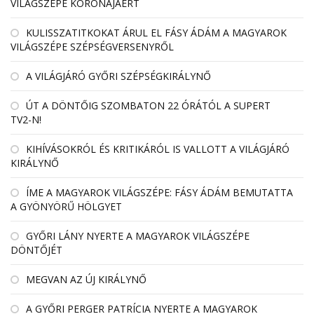
VILÁGSZÉPE KORONÁJÁÉRT
KULISSZATITKOKAT ÁRUL EL FÁSY ÁDÁM A MAGYAROK
VILÁGSZÉPE SZÉPSÉGVERSENYRŐL
A VILÁGJÁRÓ GYŐRI SZÉPSÉGKIRÁLYNŐ
ÚT A DÖNTŐIG SZOMBATON 22 ÓRÁTÓL A SUPERT
TV2-N!
KIHÍVÁSOKRÓL ÉS KRITIKÁRÓL IS VALLOTT A VILÁGJÁRÓ
KIRÁLYNŐ
ÍME A MAGYAROK VILÁGSZÉPE: FÁSY ÁDÁM BEMUTATTA
A GYÖNYÖRŰ HÖLGYET
GYŐRI LÁNY NYERTE A MAGYAROK VILÁGSZÉPE
DÖNTŐJÉT
MEGVAN AZ ÚJ KIRÁLYNŐ
A GYŐRI PERGER PATRÍCIA NYERTE A MAGYAROK