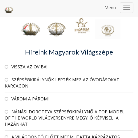
Menu
Toggl
navig
Híreink Magyarok Világszépe
VISSZA AZ OVIBA!
SZÉPSÉGKIRÁLYNŐK LEPTÉK MEG AZ ÓVODÁSOKAT
KARCAGON
VÁROM A PÁROM!
NÁNÁSI DOROTTYA SZÉPSÉGKIRÁLYNŐ A TOP MODEL
OF THE WORLD VILÁGVERSENYRE MEGY: Ő KÉPVISELI A
HAZÁNKAT
A VILÁGDÖNTŐ ELŐTT MEGMUTATTA KÁPRÁZATOS