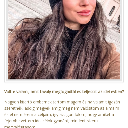
Volt-e valami, amit tavaly megfogadtál és teljesült az idei évben?
Nagyon kitartó embernek tartom magam és ha valamit igazán
szeretnék, addig megyek amíg meg nem valósítom az álmaim
és el nem érem a céljaim, így azt gondolom, hogy amiket a
fejembe vettem idei célok gyanánt, mindent sikerült
megvalósítanom.