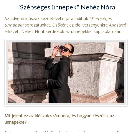
"Szépséges ünnepek" Nehéz Nóra
Az adventi időszak kezdetével útjára indítjuk
"Szépséges
ünnepek"
sorozatunkat. Elsőként az idei versenyünkre Abasárról
érkezett Nehéz Nórit kérdeztük az ünnepekkel kapcsolatosan.
Mit jelent ez az időszak számodra, és hogyan készülsz az
ünnepekre?