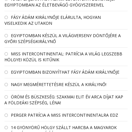
EGYIPTOMBAN AZ ÉLETBEVÁGÓ GYÓGYSZEREIVEL
FÁSY ÁDÁM KIRÁLYNŐJE ELÁRULTA, HOGYAN
VISELKEDIK AZ UTAKON
EGYIPTOMBAN KÉSZÜL A VILÁGVERSENY DÖNTŐJÉRE A
GYŐRI SZÉPSÉGKIRÁLYNŐ
MISS INTERCONTINENTAL: PATRÍCIA A VILÁG LEGSZEBB
HÖLGYEI KÖZÜL IS KITŰNIK
EGYIPTOMBAN BIZONYÍTHAT FÁSY ÁDÁM KIRÁLYNŐJE
NAGY MEGMÉRETTETÉSRE KÉSZÜL A KIRÁLYNŐ!
ÖRÖM ÉS BÜSZKESÉG: SZAKMAI ELIT ÉV ARCA DÍJAT KAP
A FÖLDEÁKI SZÉPSÉG, LÉNA!
PERGER PATRÍCIA A MISS INTERCONTINENTALRA EDZ
14 GYÖNYÖRŰ HÖLGY SZÁLLT HARCBA A MAGYAROK