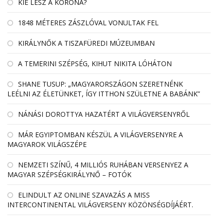
KIÉ LESZ A KORONA?
1848 MÉTERES ZÁSZLÓVAL VONULTAK FEL
KIRÁLYNŐK A TISZAFÜREDI MÚZEUMBAN
A TEMERINI SZÉPSÉG, KIHUT NIKITA LÓHÁTON
SHANE TUSUP: „MAGYARORSZÁGON SZERETNÉNK
LEÉLNI AZ ÉLETÜNKET, ÍGY ITTHON SZÜLETNE A BABÁNK”
NÁNÁSI DOROTTYA HAZATÉRT A VILÁGVERSENYRŐL
MÁR EGYIPTOMBAN KÉSZÜL A VILÁGVERSENYRE A
MAGYAROK VILÁGSZÉPE
NEMZETI SZÍNŰ, 4 MILLIÓS RUHÁBAN VERSENYEZ A
MAGYAR SZÉPSÉGKIRÁLYNŐ – FOTÓK
ELINDULT AZ ONLINE SZAVAZÁS A MISS
INTERCONTINENTAL VILÁGVERSENY KÖZÖNSÉGDÍJÁÉRT.