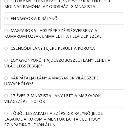
TITOKBAN JELENTKEZETT, SZÉPSÉGKIRÁLYNŐ LETT
MOLNÁR RAMÓNA, AZ OROSHÁZI GIMNAZISTA
ÉN VAGYOK A KIRÁLYNŐ!
MAGYAROK VILÁGSZÉPE SZÉPSÉGVERSENY: A
KOMÁROMI UZSÁK EMMA LETT A FELVIDÉK SZÉPE
CSENGŐDI LÁNY FEJÉRE KERÜLT A KORONA
EGY GYÖNYÖRŰ, HAJDÚSZOBOSZLÓI LÁNY LEHET A
VILÁG LEGSZEBBJE?
KÁRPÁTALJAI LÁNY A MAGYAROK VILÁGSZÉPE
UDVARHÖLGYE
17 ÉVES GIMNAZISTA LÁNY LETT A MAGYAROK
VILÁGSZÉPE - FOTÓK
TŐBŐL LESZAKADT A SZÉPSÉGKIRÁLYNŐ-JELÖLT
LÁBÁRÓL A KÖRÖM – MENTŐK LÁTTÁK EL, HOGY
SZÍNPADRA TUDJON ÁLLNI