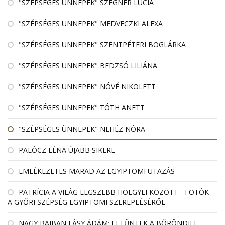
"SZÉPSÉGES ÜNNEPEK" SZEGNER LÚCIA
"SZÉPSÉGES ÜNNEPEK" MEDVECZKI ALEXA
"SZÉPSÉGES ÜNNEPEK" SZENTPÉTERI BOGLÁRKA
"SZÉPSÉGES ÜNNEPEK" BEDZSÓ LILIÁNA
"SZÉPSÉGES ÜNNEPEK" NÓVÉ NIKOLETT
"SZÉPSÉGES ÜNNEPEK" TÓTH ANETT
"SZÉPSÉGES ÜNNEPEK" NEHÉZ NÓRA
PALÓCZ LÉNA ÚJABB SIKERE
EMLÉKEZETES MARAD AZ EGYIPTOMI UTAZÁS
PATRÍCIA A VILÁG LEGSZEBB HÖLGYEI KÖZÖTT - FOTÓK
A GYŐRI SZÉPSÉG EGYIPTOMI SZEREPLÉSÉRŐL
NAGY BAJBAN FÁSY ÁDÁM: ELTŰNTEK A BŐRÖNDJEI