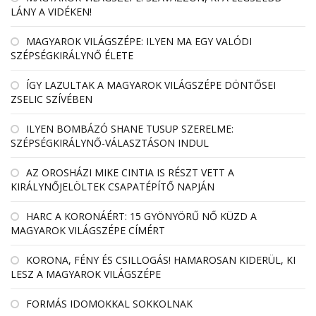
LÁNY A VIDÉKEN!
MAGYAROK VILÁGSZÉPE: ILYEN MA EGY VALÓDI
SZÉPSÉGKIRÁLYNŐ ÉLETE
ÍGY LAZULTAK A MAGYAROK VILÁGSZÉPE DÖNTŐSEI
ZSELIC SZÍVÉBEN
ILYEN BOMBÁZÓ SHANE TUSUP SZERELME:
SZÉPSÉGKIRÁLYNŐ-VÁLASZTÁSON INDUL
AZ OROSHÁZI MIKE CINTIA IS RÉSZT VETT A
KIRÁLYNŐJELÖLTEK CSAPATÉPÍTŐ NAPJÁN
HARC A KORONÁÉRT: 15 GYÖNYÖRŰ NŐ KÜZD A
MAGYAROK VILÁGSZÉPE CÍMÉRT
KORONA, FÉNY ÉS CSILLOGÁS! HAMAROSAN KIDERÜL, KI
LESZ A MAGYAROK VILÁGSZÉPE
FORMÁS IDOMOKKAL SOKKOLNAK