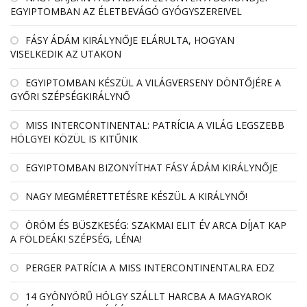
EGYIPTOMBAN AZ ÉLETBEVÁGÓ GYÓGYSZEREIVEL
FÁSY ÁDÁM KIRÁLYNŐJE ELÁRULTA, HOGYAN
VISELKEDIK AZ UTAKON
EGYIPTOMBAN KÉSZÜL A VILÁGVERSENY DÖNTŐJÉRE A
GYŐRI SZÉPSÉGKIRÁLYNŐ
MISS INTERCONTINENTAL: PATRÍCIA A VILÁG LEGSZEBB
HÖLGYEI KÖZÜL IS KITŰNIK
EGYIPTOMBAN BIZONYÍTHAT FÁSY ÁDÁM KIRÁLYNŐJE
NAGY MEGMÉRETTETÉSRE KÉSZÜL A KIRÁLYNŐ!
ÖRÖM ÉS BÜSZKESÉG: SZAKMAI ELIT ÉV ARCA DÍJAT KAP
A FÖLDEÁKI SZÉPSÉG, LÉNA!
PERGER PATRÍCIA A MISS INTERCONTINENTALRA EDZ
14 GYÖNYÖRŰ HÖLGY SZÁLLT HARCBA A MAGYAROK