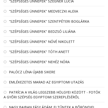
"SZÉPSÉGES ÜNNEPEK" SZEGNER LÚCIA
"SZÉPSÉGES ÜNNEPEK" MEDVECZKI ALEXA
"SZÉPSÉGES ÜNNEPEK" SZENTPÉTERI BOGLÁRKA
"SZÉPSÉGES ÜNNEPEK" BEDZSÓ LILIÁNA
"SZÉPSÉGES ÜNNEPEK" NÓVÉ NIKOLETT
"SZÉPSÉGES ÜNNEPEK" TÓTH ANETT
"SZÉPSÉGES ÜNNEPEK" NEHÉZ NÓRA
PALÓCZ LÉNA ÚJABB SIKERE
EMLÉKEZETES MARAD AZ EGYIPTOMI UTAZÁS
PATRÍCIA A VILÁG LEGSZEBB HÖLGYEI KÖZÖTT - FOTÓK
A GYŐRI SZÉPSÉG EGYIPTOMI SZEREPLÉSÉRŐL
NAGY BAJBAN FÁSY ÁDÁM: ELTŰNTEK A BŐRÖNDJEI