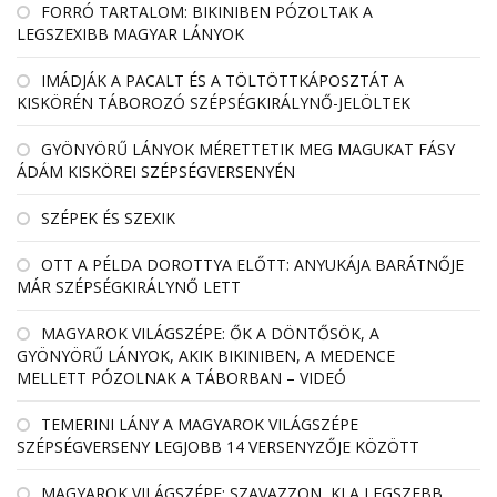
FORRÓ TARTALOM: BIKINIBEN PÓZOLTAK A
LEGSZEXIBB MAGYAR LÁNYOK
IMÁDJÁK A PACALT ÉS A TÖLTÖTTKÁPOSZTÁT A
KISKÖRÉN TÁBOROZÓ SZÉPSÉGKIRÁLYNŐ-JELÖLTEK
GYÖNYÖRŰ LÁNYOK MÉRETTETIK MEG MAGUKAT FÁSY
ÁDÁM KISKÖREI SZÉPSÉGVERSENYÉN
SZÉPEK ÉS SZEXIK
OTT A PÉLDA DOROTTYA ELŐTT: ANYUKÁJA BARÁTNŐJE
MÁR SZÉPSÉGKIRÁLYNŐ LETT
MAGYAROK VILÁGSZÉPE: ŐK A DÖNTŐSÖK, A
GYÖNYÖRŰ LÁNYOK, AKIK BIKINIBEN, A MEDENCE
MELLETT PÓZOLNAK A TÁBORBAN – VIDEÓ
TEMERINI LÁNY A MAGYAROK VILÁGSZÉPE
SZÉPSÉGVERSENY LEGJOBB 14 VERSENYZŐJE KÖZÖTT
MAGYAROK VILÁGSZÉPE: SZAVAZZON, KI A LEGSZEBB