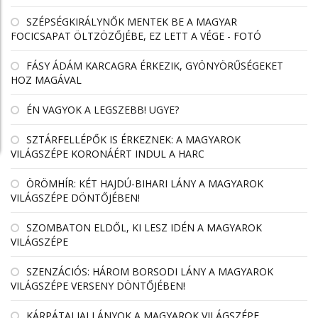
SZÉPSÉGKIRÁLYNŐK MENTEK BE A MAGYAR
FOCICSAPAT ÖLTZÖZŐJÉBE, EZ LETT A VÉGE - FOTÓ
FÁSY ÁDÁM KARCAGRA ÉRKEZIK, GYÖNYÖRŰSÉGEKET
HOZ MAGÁVAL
ÉN VAGYOK A LEGSZEBB! UGYE?
SZTÁRFELLÉPŐK IS ÉRKEZNEK: A MAGYAROK
VILÁGSZÉPE KORONÁÉRT INDUL A HARC
ÖRÖMHÍR: KÉT HAJDÚ-BIHARI LÁNY A MAGYAROK
VILÁGSZÉPE DÖNTŐJÉBEN!
SZOMBATON ELDŐL, KI LESZ IDÉN A MAGYAROK
VILÁGSZÉPE
SZENZÁCIÓS: HÁROM BORSODI LÁNY A MAGYAROK
VILÁGSZÉPE VERSENY DÖNTŐJÉBEN!
KÁRPÁTALJAI LÁNYOK A MAGYAROK VILÁGSZÉPE