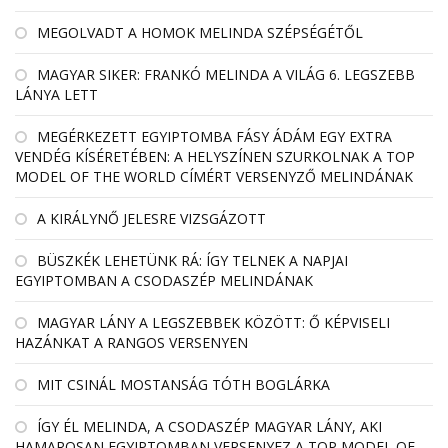
MEGOLVADT A HOMOK MELINDA SZÉPSÉGÉTŐL
MAGYAR SIKER: FRANKÓ MELINDA A VILÁG 6. LEGSZEBB
LÁNYA LETT
MEGÉRKEZETT EGYIPTOMBA FÁSY ÁDÁM EGY EXTRA
VENDÉG KÍSÉRETÉBEN: A HELYSZÍNEN SZURKOLNAK A TOP
MODEL OF THE WORLD CÍMÉRT VERSENYZŐ MELINDÁNAK
A KIRÁLYNŐ JELESRE VIZSGÁZOTT
BÜSZKÉK LEHETÜNK RÁ: ÍGY TELNEK A NAPJAI
EGYIPTOMBAN A CSODASZÉP MELINDÁNAK
MAGYAR LÁNY A LEGSZEBBEK KÖZÖTT: Ő KÉPVISELI
HAZÁNKAT A RANGOS VERSENYEN
MIT CSINÁL MOSTANSÁG TÓTH BOGLÁRKA
ÍGY ÉL MELINDA, A CSODASZÉP MAGYAR LÁNY, AKI
HAMAROSAN EGYIPTOMBAN VERSENYEZ A TOP MODEL OF