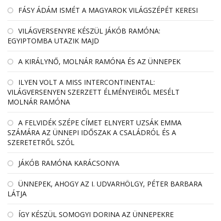
FÁSY ÁDÁM ISMÉT A MAGYAROK VILÁGSZÉPÉT KERESI
VILÁGVERSENYRE KÉSZÜL JÁKÓB RAMÓNA:
EGYIPTOMBA UTAZIK MAJD
A KIRÁLYNŐ, MOLNÁR RAMÓNA ÉS AZ ÜNNEPEK
ILYEN VOLT A MISS INTERCONTINENTAL:
VILÁGVERSENYEN SZERZETT ÉLMÉNYEIRŐL MESÉLT
MOLNÁR RAMÓNA
A FELVIDÉK SZÉPE CÍMET ELNYERT UZSÁK EMMA
SZÁMÁRA AZ ÜNNEPI IDŐSZAK A CSALÁDRÓL ÉS A
SZERETETRŐL SZÓL
JÁKÓB RAMÓNA KARÁCSONYA
ÜNNEPEK, AHOGY AZ I. UDVARHÖLGY, PÉTER BARBARA
LÁTJA
ÍGY KÉSZÜL SOMOGYI DORINA AZ ÜNNEPEKRE