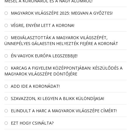
MESÉL A KORONÁRÓL ÉS A NAGY ÁLOMRÓL!
MAGYAROK VILÁGSZÉPE 2025: MEGVAN A GYŐZTES!
VÉGRE, ENYÉM LETT A KORONA!
MEGVÁLASZTOTTÁK A MAGYAROK VILÁGSZÉPÉT,
ÜNNEPÉLYES GÁLAESTEN HELYEZTÉK FEJÉRE A KORONÁT
ÉN VAGYOK EURÓPA LEGSZEBBJE!
KARCAG A FIGYELEM KÖZÉPPONTJÁBAN: KÉSZÜLŐDÉS A
MAGYAROK VILÁGSZÉPE DÖNTŐJÉRE
ADD IDE A KORONÁDAT!
SZAVAZZON, KI LEGYEN A BLIKK KÜLÖNDÍJASA!
ELINDULT A HARC A MAGYAROK VILÁGSZÉPE CÍMÉRT!
EZT HOGY CSINÁLTA?