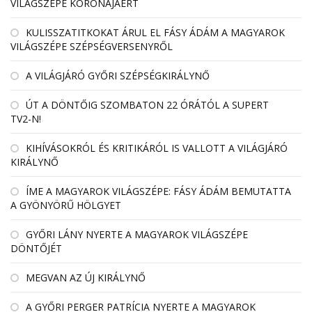
VILÁGSZÉPE KORONÁJÁÉRT
KULISSZATITKOKAT ÁRUL EL FÁSY ÁDÁM A MAGYAROK
VILÁGSZÉPE SZÉPSÉGVERSENYRŐL
A VILÁGJÁRÓ GYŐRI SZÉPSÉGKIRÁLYNŐ
ÚT A DÖNTŐIG SZOMBATON 22 ÓRÁTÓL A SUPERT
TV2-N!
KIHÍVÁSOKRÓL ÉS KRITIKÁRÓL IS VALLOTT A VILÁGJÁRÓ
KIRÁLYNŐ
ÍME A MAGYAROK VILÁGSZÉPE: FÁSY ÁDÁM BEMUTATTA
A GYÖNYÖRŰ HÖLGYET
GYŐRI LÁNY NYERTE A MAGYAROK VILÁGSZÉPE
DÖNTŐJÉT
MEGVAN AZ ÚJ KIRÁLYNŐ
A GYŐRI PERGER PATRÍCIA NYERTE A MAGYAROK