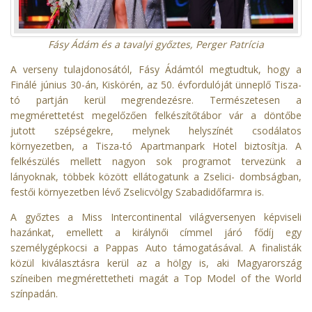
Fásy Ádám és a tavalyi győztes, Perger Patrícia
A verseny tulajdonosától, Fásy Ádámtól megtudtuk, hogy a
Finálé június 30-án, Kiskörén, az 50. évfordulóját ünneplő Tisza-
tó partján kerül megrendezésre. Természetesen a
megmérettetést megelőzően felkészítőtábor vár a döntőbe
jutott szépségekre, melynek helyszínét csodálatos
környezetben, a Tisza-tó Apartmanpark Hotel biztosítja. A
felkészülés mellett nagyon sok programot tervezünk a
lányoknak, többek között ellátogatunk a Zselici- dombságban,
festői környezetben lévő Zselicvölgy Szabadidőfarmra is.
A győztes a Miss Intercontinental világversenyen képviseli
hazánkat, emellett a királynői címmel járó fődíj egy
személygépkocsi a Pappas Auto támogatásával. A finalisták
közül kiválasztásra kerül az a hölgy is, aki Magyarország
színeiben megmérettetheti magát a Top Model of the World
színpadán.