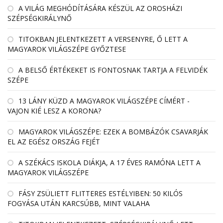
A VILÁG MEGHÓDÍTÁSÁRA KÉSZÜL AZ OROSHÁZI
SZÉPSÉGKIRÁLYNŐ
TITOKBAN JELENTKEZETT A VERSENYRE, Ő LETT A
MAGYAROK VILÁGSZÉPE GYŐZTESE
A BELSŐ ÉRTÉKEKET IS FONTOSNAK TARTJA A FELVIDÉK
SZÉPE
13 LÁNY KÜZD A MAGYAROK VILÁGSZÉPE CÍMÉRT -
VAJON KIÉ LESZ A KORONA?
MAGYAROK VILÁGSZÉPE: EZEK A BOMBÁZÓK CSAVARJÁK
EL AZ EGÉSZ ORSZÁG FEJÉT
A SZÉKÁCS ISKOLA DIÁKJA, A 17 ÉVES RAMÓNA LETT A
MAGYAROK VILÁGSZÉPE
FÁSY ZSÜLIETT FLITTERES ESTÉLYIBEN: 50 KILÓS
FOGYÁSA UTÁN KARCSÚBB, MINT VALAHA