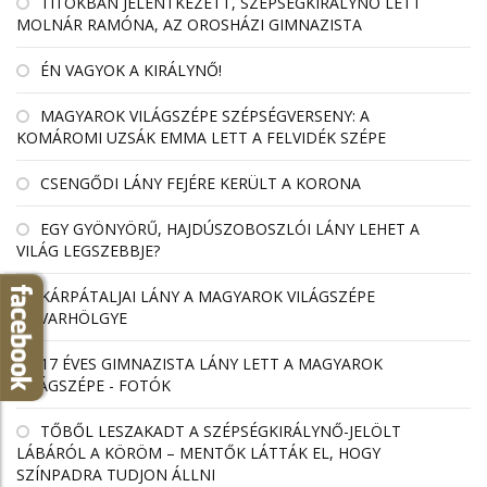
TITOKBAN JELENTKEZETT, SZÉPSÉGKIRÁLYNŐ LETT
MOLNÁR RAMÓNA, AZ OROSHÁZI GIMNAZISTA
ÉN VAGYOK A KIRÁLYNŐ!
MAGYAROK VILÁGSZÉPE SZÉPSÉGVERSENY: A
KOMÁROMI UZSÁK EMMA LETT A FELVIDÉK SZÉPE
CSENGŐDI LÁNY FEJÉRE KERÜLT A KORONA
EGY GYÖNYÖRŰ, HAJDÚSZOBOSZLÓI LÁNY LEHET A
VILÁG LEGSZEBBJE?
KÁRPÁTALJAI LÁNY A MAGYAROK VILÁGSZÉPE
UDVARHÖLGYE
17 ÉVES GIMNAZISTA LÁNY LETT A MAGYAROK
VILÁGSZÉPE - FOTÓK
TŐBŐL LESZAKADT A SZÉPSÉGKIRÁLYNŐ-JELÖLT
LÁBÁRÓL A KÖRÖM – MENTŐK LÁTTÁK EL, HOGY
SZÍNPADRA TUDJON ÁLLNI