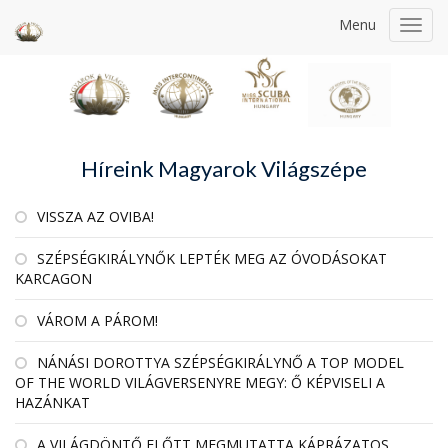
Menu
Toggl
navig
Híreink Magyarok Világszépe
VISSZA AZ OVIBA!
SZÉPSÉGKIRÁLYNŐK LEPTÉK MEG AZ ÓVODÁSOKAT
KARCAGON
VÁROM A PÁROM!
NÁNÁSI DOROTTYA SZÉPSÉGKIRÁLYNŐ A TOP MODEL
OF THE WORLD VILÁGVERSENYRE MEGY: Ő KÉPVISELI A
HAZÁNKAT
A VILÁGDÖNTŐ ELŐTT MEGMUTATTA KÁPRÁZATOS