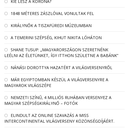
KIÉ LESZ A KORONA?
1848 MÉTERES ZÁSZLÓVAL VONULTAK FEL
KIRÁLYNŐK A TISZAFÜREDI MÚZEUMBAN
A TEMERINI SZÉPSÉG, KIHUT NIKITA LÓHÁTON
SHANE TUSUP: „MAGYARORSZÁGON SZERETNÉNK
LEÉLNI AZ ÉLETÜNKET, ÍGY ITTHON SZÜLETNE A BABÁNK”
NÁNÁSI DOROTTYA HAZATÉRT A VILÁGVERSENYRŐL
MÁR EGYIPTOMBAN KÉSZÜL A VILÁGVERSENYRE A
MAGYAROK VILÁGSZÉPE
NEMZETI SZÍNŰ, 4 MILLIÓS RUHÁBAN VERSENYEZ A
MAGYAR SZÉPSÉGKIRÁLYNŐ – FOTÓK
ELINDULT AZ ONLINE SZAVAZÁS A MISS
INTERCONTINENTAL VILÁGVERSENY KÖZÖNSÉGDÍJÁÉRT.