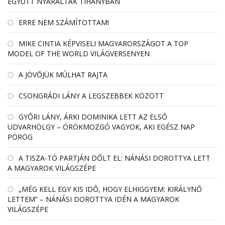
EGYÜTT NYARALTAK TIHANYBAN
ERRE NEM SZÁMÍTOTTAM!
MIKE CINTIA KÉPVISELI MAGYARORSZÁGOT A TOP
MODEL OF THE WORLD VILÁGVERSENYEN
A JÖVŐJÜK MÚLHAT RAJTA
CSONGRÁDI LÁNY A LEGSZEBBEK KÖZÖTT
GYŐRI LÁNY, ÁRKI DOMINIKA LETT AZ ELSŐ
UDVARHÖLGY – ÖRÖKMOZGÓ VAGYOK, AKI EGÉSZ NAP
PÖRÖG
A TISZA-TÓ PARTJÁN DŐLT EL: NÁNÁSI DOROTTYA LETT
A MAGYAROK VILÁGSZÉPE
„MÉG KELL EGY KIS IDŐ, HOGY ELHIGGYEM: KIRÁLYNŐ
LETTEM” – NÁNÁSI DOROTTYA IDÉN A MAGYAROK
VILÁGSZÉPE