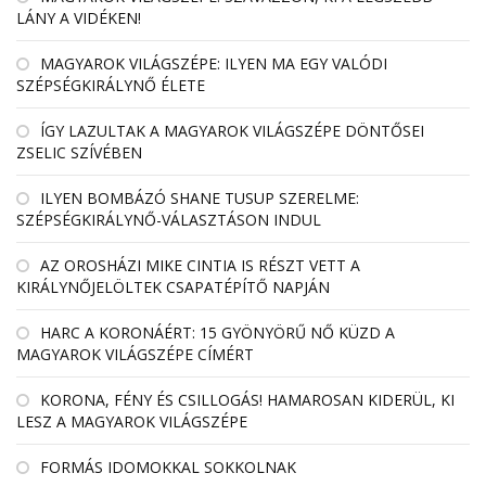
LÁNY A VIDÉKEN!
MAGYAROK VILÁGSZÉPE: ILYEN MA EGY VALÓDI
SZÉPSÉGKIRÁLYNŐ ÉLETE
ÍGY LAZULTAK A MAGYAROK VILÁGSZÉPE DÖNTŐSEI
ZSELIC SZÍVÉBEN
ILYEN BOMBÁZÓ SHANE TUSUP SZERELME:
SZÉPSÉGKIRÁLYNŐ-VÁLASZTÁSON INDUL
AZ OROSHÁZI MIKE CINTIA IS RÉSZT VETT A
KIRÁLYNŐJELÖLTEK CSAPATÉPÍTŐ NAPJÁN
HARC A KORONÁÉRT: 15 GYÖNYÖRŰ NŐ KÜZD A
MAGYAROK VILÁGSZÉPE CÍMÉRT
KORONA, FÉNY ÉS CSILLOGÁS! HAMAROSAN KIDERÜL, KI
LESZ A MAGYAROK VILÁGSZÉPE
FORMÁS IDOMOKKAL SOKKOLNAK