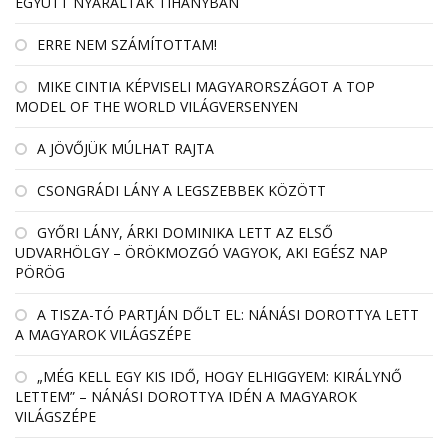
EGYÜTT NYARALTAK TIHANYBAN
ERRE NEM SZÁMÍTOTTAM!
MIKE CINTIA KÉPVISELI MAGYARORSZÁGOT A TOP
MODEL OF THE WORLD VILÁGVERSENYEN
A JÖVŐJÜK MÚLHAT RAJTA
CSONGRÁDI LÁNY A LEGSZEBBEK KÖZÖTT
GYŐRI LÁNY, ÁRKI DOMINIKA LETT AZ ELSŐ
UDVARHÖLGY – ÖRÖKMOZGÓ VAGYOK, AKI EGÉSZ NAP
PÖRÖG
A TISZA-TÓ PARTJÁN DŐLT EL: NÁNÁSI DOROTTYA LETT
A MAGYAROK VILÁGSZÉPE
„MÉG KELL EGY KIS IDŐ, HOGY ELHIGGYEM: KIRÁLYNŐ
LETTEM” – NÁNÁSI DOROTTYA IDÉN A MAGYAROK
VILÁGSZÉPE