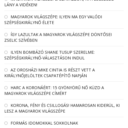
LÁNY A VIDÉKEN!
MAGYAROK VILÁGSZÉPE: ILYEN MA EGY VALÓDI
SZÉPSÉGKIRÁLYNŐ ÉLETE
ÍGY LAZULTAK A MAGYAROK VILÁGSZÉPE DÖNTŐSEI
ZSELIC SZÍVÉBEN
ILYEN BOMBÁZÓ SHANE TUSUP SZERELME:
SZÉPSÉGKIRÁLYNŐ-VÁLASZTÁSON INDUL
AZ OROSHÁZI MIKE CINTIA IS RÉSZT VETT A
KIRÁLYNŐJELÖLTEK CSAPATÉPÍTŐ NAPJÁN
HARC A KORONÁÉRT: 15 GYÖNYÖRŰ NŐ KÜZD A
MAGYAROK VILÁGSZÉPE CÍMÉRT
KORONA, FÉNY ÉS CSILLOGÁS! HAMAROSAN KIDERÜL, KI
LESZ A MAGYAROK VILÁGSZÉPE
FORMÁS IDOMOKKAL SOKKOLNAK