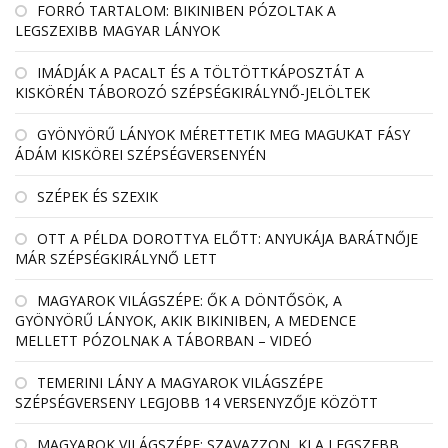
FORRÓ TARTALOM: BIKINIBEN PÓZOLTAK A
LEGSZEXIBB MAGYAR LÁNYOK
IMÁDJÁK A PACALT ÉS A TÖLTÖTTKÁPOSZTÁT A
KISKÖRÉN TÁBOROZÓ SZÉPSÉGKIRÁLYNŐ-JELÖLTEK
GYÖNYÖRŰ LÁNYOK MÉRETTETIK MEG MAGUKAT FÁSY
ÁDÁM KISKÖREI SZÉPSÉGVERSENYÉN
SZÉPEK ÉS SZEXIK
OTT A PÉLDA DOROTTYA ELŐTT: ANYUKÁJA BARÁTNŐJE
MÁR SZÉPSÉGKIRÁLYNŐ LETT
MAGYAROK VILÁGSZÉPE: ŐK A DÖNTŐSÖK, A
GYÖNYÖRŰ LÁNYOK, AKIK BIKINIBEN, A MEDENCE
MELLETT PÓZOLNAK A TÁBORBAN – VIDEÓ
TEMERINI LÁNY A MAGYAROK VILÁGSZÉPE
SZÉPSÉGVERSENY LEGJOBB 14 VERSENYZŐJE KÖZÖTT
MAGYAROK VILÁGSZÉPE: SZAVAZZON, KI A LEGSZEBB