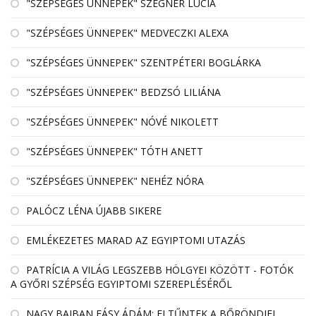
"SZÉPSÉGES ÜNNEPEK" SZEGNER LÚCIA
"SZÉPSÉGES ÜNNEPEK" MEDVECZKI ALEXA
"SZÉPSÉGES ÜNNEPEK" SZENTPÉTERI BOGLÁRKA
"SZÉPSÉGES ÜNNEPEK" BEDZSÓ LILIÁNA
"SZÉPSÉGES ÜNNEPEK" NÓVÉ NIKOLETT
"SZÉPSÉGES ÜNNEPEK" TÓTH ANETT
"SZÉPSÉGES ÜNNEPEK" NEHÉZ NÓRA
PALÓCZ LÉNA ÚJABB SIKERE
EMLÉKEZETES MARAD AZ EGYIPTOMI UTAZÁS
PATRÍCIA A VILÁG LEGSZEBB HÖLGYEI KÖZÖTT - FOTÓK
A GYŐRI SZÉPSÉG EGYIPTOMI SZEREPLÉSÉRŐL
NAGY BAJBAN FÁSY ÁDÁM: ELTŰNTEK A BŐRÖNDJEI