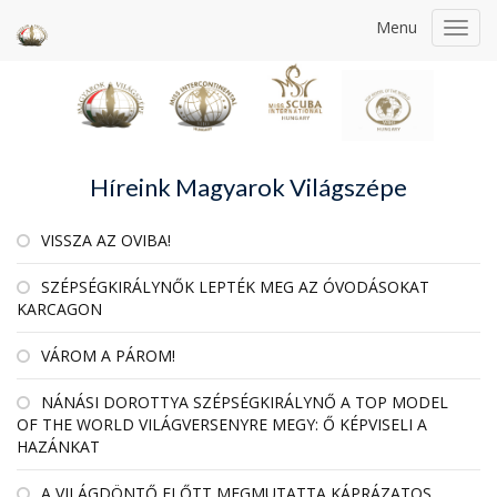
Menu
Toggl
navig
Híreink Magyarok Világszépe
VISSZA AZ OVIBA!
SZÉPSÉGKIRÁLYNŐK LEPTÉK MEG AZ ÓVODÁSOKAT
KARCAGON
VÁROM A PÁROM!
NÁNÁSI DOROTTYA SZÉPSÉGKIRÁLYNŐ A TOP MODEL
OF THE WORLD VILÁGVERSENYRE MEGY: Ő KÉPVISELI A
HAZÁNKAT
A VILÁGDÖNTŐ ELŐTT MEGMUTATTA KÁPRÁZATOS