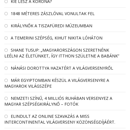
KIÉ LESZ A KORONA?
1848 MÉTERES ZÁSZLÓVAL VONULTAK FEL
KIRÁLYNŐK A TISZAFÜREDI MÚZEUMBAN
A TEMERINI SZÉPSÉG, KIHUT NIKITA LÓHÁTON
SHANE TUSUP: „MAGYARORSZÁGON SZERETNÉNK
LEÉLNI AZ ÉLETÜNKET, ÍGY ITTHON SZÜLETNE A BABÁNK”
NÁNÁSI DOROTTYA HAZATÉRT A VILÁGVERSENYRŐL
MÁR EGYIPTOMBAN KÉSZÜL A VILÁGVERSENYRE A
MAGYAROK VILÁGSZÉPE
NEMZETI SZÍNŰ, 4 MILLIÓS RUHÁBAN VERSENYEZ A
MAGYAR SZÉPSÉGKIRÁLYNŐ – FOTÓK
ELINDULT AZ ONLINE SZAVAZÁS A MISS
INTERCONTINENTAL VILÁGVERSENY KÖZÖNSÉGDÍJÁÉRT.