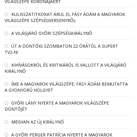
VILÁGSZÉPE KORONÁJÁÉRT
KULISSZATITKOKAT ÁRUL EL FÁSY ÁDÁM A MAGYAROK
VILÁGSZÉPE SZÉPSÉGVERSENYRŐL
A VILÁGJÁRÓ GYŐRI SZÉPSÉGKIRÁLYNŐ
ÚT A DÖNTŐIG SZOMBATON 22 ÓRÁTÓL A SUPERT
TV2-N!
KIHÍVÁSOKRÓL ÉS KRITIKÁRÓL IS VALLOTT A VILÁGJÁRÓ
KIRÁLYNŐ
ÍME A MAGYAROK VILÁGSZÉPE: FÁSY ÁDÁM BEMUTATTA
A GYÖNYÖRŰ HÖLGYET
GYŐRI LÁNY NYERTE A MAGYAROK VILÁGSZÉPE
DÖNTŐJÉT
MEGVAN AZ ÚJ KIRÁLYNŐ
A GYŐRI PERGER PATRÍCIA NYERTE A MAGYAROK