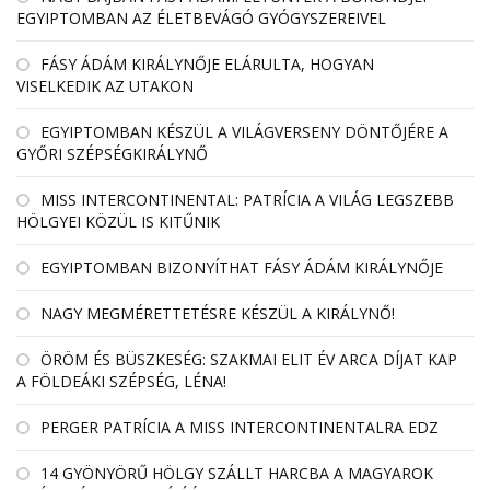
EGYIPTOMBAN AZ ÉLETBEVÁGÓ GYÓGYSZEREIVEL
FÁSY ÁDÁM KIRÁLYNŐJE ELÁRULTA, HOGYAN
VISELKEDIK AZ UTAKON
EGYIPTOMBAN KÉSZÜL A VILÁGVERSENY DÖNTŐJÉRE A
GYŐRI SZÉPSÉGKIRÁLYNŐ
MISS INTERCONTINENTAL: PATRÍCIA A VILÁG LEGSZEBB
HÖLGYEI KÖZÜL IS KITŰNIK
EGYIPTOMBAN BIZONYÍTHAT FÁSY ÁDÁM KIRÁLYNŐJE
NAGY MEGMÉRETTETÉSRE KÉSZÜL A KIRÁLYNŐ!
ÖRÖM ÉS BÜSZKESÉG: SZAKMAI ELIT ÉV ARCA DÍJAT KAP
A FÖLDEÁKI SZÉPSÉG, LÉNA!
PERGER PATRÍCIA A MISS INTERCONTINENTALRA EDZ
14 GYÖNYÖRŰ HÖLGY SZÁLLT HARCBA A MAGYAROK