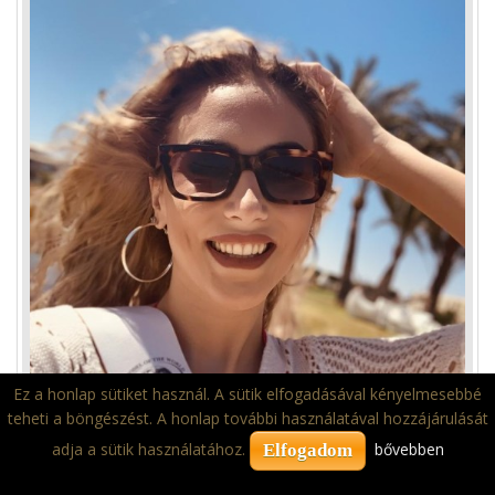
Ez a honlap sütiket használ. A sütik elfogadásával kényelmesebbé
teheti a böngészést. A honlap további használatával hozzájárulását
adja a sütik használatához.
bővebben
Elfogadom