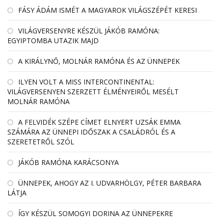
FÁSY ÁDÁM ISMÉT A MAGYAROK VILÁGSZÉPÉT KERESI
VILÁGVERSENYRE KÉSZÜL JÁKÓB RAMÓNA:
EGYIPTOMBA UTAZIK MAJD
A KIRÁLYNŐ, MOLNÁR RAMÓNA ÉS AZ ÜNNEPEK
ILYEN VOLT A MISS INTERCONTINENTAL:
VILÁGVERSENYEN SZERZETT ÉLMÉNYEIRŐL MESÉLT
MOLNÁR RAMÓNA
A FELVIDÉK SZÉPE CÍMET ELNYERT UZSÁK EMMA
SZÁMÁRA AZ ÜNNEPI IDŐSZAK A CSALÁDRÓL ÉS A
SZERETETRŐL SZÓL
JÁKÓB RAMÓNA KARÁCSONYA
ÜNNEPEK, AHOGY AZ I. UDVARHÖLGY, PÉTER BARBARA
LÁTJA
ÍGY KÉSZÜL SOMOGYI DORINA AZ ÜNNEPEKRE