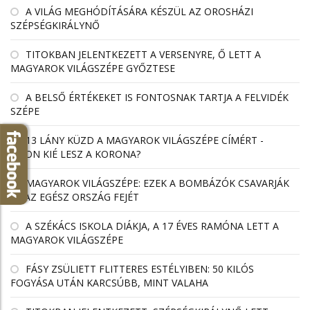
A VILÁG MEGHÓDÍTÁSÁRA KÉSZÜL AZ OROSHÁZI
SZÉPSÉGKIRÁLYNŐ
TITOKBAN JELENTKEZETT A VERSENYRE, Ő LETT A
MAGYAROK VILÁGSZÉPE GYŐZTESE
A BELSŐ ÉRTÉKEKET IS FONTOSNAK TARTJA A FELVIDÉK
SZÉPE
13 LÁNY KÜZD A MAGYAROK VILÁGSZÉPE CÍMÉRT -
VAJON KIÉ LESZ A KORONA?
MAGYAROK VILÁGSZÉPE: EZEK A BOMBÁZÓK CSAVARJÁK
EL AZ EGÉSZ ORSZÁG FEJÉT
A SZÉKÁCS ISKOLA DIÁKJA, A 17 ÉVES RAMÓNA LETT A
MAGYAROK VILÁGSZÉPE
FÁSY ZSÜLIETT FLITTERES ESTÉLYIBEN: 50 KILÓS
FOGYÁSA UTÁN KARCSÚBB, MINT VALAHA