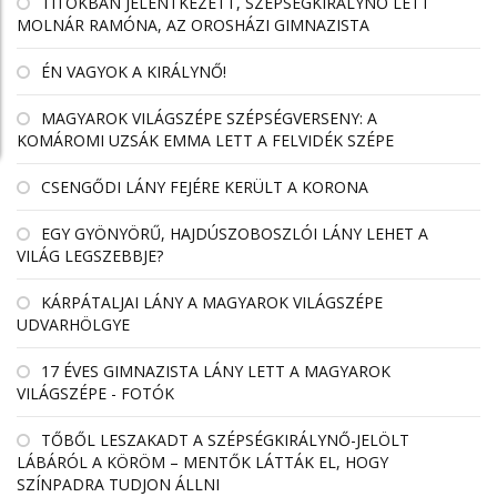
TITOKBAN JELENTKEZETT, SZÉPSÉGKIRÁLYNŐ LETT
MOLNÁR RAMÓNA, AZ OROSHÁZI GIMNAZISTA
ÉN VAGYOK A KIRÁLYNŐ!
MAGYAROK VILÁGSZÉPE SZÉPSÉGVERSENY: A
KOMÁROMI UZSÁK EMMA LETT A FELVIDÉK SZÉPE
CSENGŐDI LÁNY FEJÉRE KERÜLT A KORONA
EGY GYÖNYÖRŰ, HAJDÚSZOBOSZLÓI LÁNY LEHET A
VILÁG LEGSZEBBJE?
KÁRPÁTALJAI LÁNY A MAGYAROK VILÁGSZÉPE
UDVARHÖLGYE
17 ÉVES GIMNAZISTA LÁNY LETT A MAGYAROK
VILÁGSZÉPE - FOTÓK
TŐBŐL LESZAKADT A SZÉPSÉGKIRÁLYNŐ-JELÖLT
LÁBÁRÓL A KÖRÖM – MENTŐK LÁTTÁK EL, HOGY
SZÍNPADRA TUDJON ÁLLNI