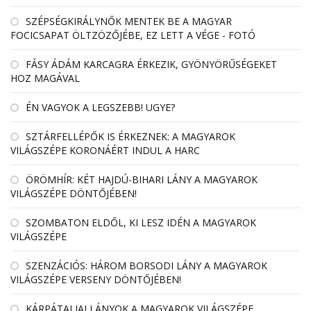
SZÉPSÉGKIRÁLYNŐK MENTEK BE A MAGYAR
FOCICSAPAT ÖLTZÖZŐJÉBE, EZ LETT A VÉGE - FOTÓ
FÁSY ÁDÁM KARCAGRA ÉRKEZIK, GYÖNYÖRŰSÉGEKET
HOZ MAGÁVAL
ÉN VAGYOK A LEGSZEBB! UGYE?
SZTÁRFELLÉPŐK IS ÉRKEZNEK: A MAGYAROK
VILÁGSZÉPE KORONÁÉRT INDUL A HARC
ÖRÖMHÍR: KÉT HAJDÚ-BIHARI LÁNY A MAGYAROK
VILÁGSZÉPE DÖNTŐJÉBEN!
SZOMBATON ELDŐL, KI LESZ IDÉN A MAGYAROK
VILÁGSZÉPE
SZENZÁCIÓS: HÁROM BORSODI LÁNY A MAGYAROK
VILÁGSZÉPE VERSENY DÖNTŐJÉBEN!
KÁRPÁTALJAI LÁNYOK A MAGYAROK VILÁGSZÉPE