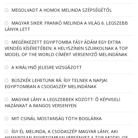
MEGOLVADT A HOMOK MELINDA SZÉPSÉGÉTŐL
MAGYAR SIKER: FRANKÓ MELINDA A VILÁG 6. LEGSZEBB
LÁNYA LETT
MEGÉRKEZETT EGYIPTOMBA FÁSY ÁDÁM EGY EXTRA
VENDÉG KÍSÉRETÉBEN: A HELYSZÍNEN SZURKOLNAK A TOP
MODEL OF THE WORLD CÍMÉRT VERSENYZŐ MELINDÁNAK
A KIRÁLYNŐ JELESRE VIZSGÁZOTT
BÜSZKÉK LEHETÜNK RÁ: ÍGY TELNEK A NAPJAI
EGYIPTOMBAN A CSODASZÉP MELINDÁNAK
MAGYAR LÁNY A LEGSZEBBEK KÖZÖTT: Ő KÉPVISELI
HAZÁNKAT A RANGOS VERSENYEN
MIT CSINÁL MOSTANSÁG TÓTH BOGLÁRKA
ÍGY ÉL MELINDA, A CSODASZÉP MAGYAR LÁNY, AKI
HAMAROSAN EGYIPTOMBAN VERSENYEZ A TOP MODEL OF