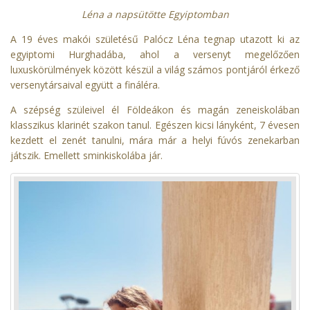
Léna a napsütötte Egyiptomban
A 19 éves makói születésű Palócz Léna tegnap utazott ki az
egyiptomi Hurghadába, ahol a versenyt megelőzően
luxuskörülmények között készül a világ számos pontjáról érkező
versenytársaival együtt a fináléra.
A szépség szüleivel él Földeákon és magán zeneiskolában
klasszikus klarinét szakon tanul. Egészen kicsi lányként, 7 évesen
kezdett el zenét tanulni, mára már a helyi fúvós zenekarban
játszik. Emellett sminkiskolába jár.