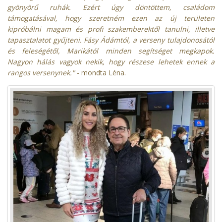
gyönyörű ruhák. Ezért úgy döntöttem, családom
támogatásával, hogy szeretném ezen az új területen
kipróbálni magam és profi szakemberektől tanulni, illetve
tapasztalatot gyűjteni. Fásy Ádámtól, a verseny tulajdonosától
és feleségétől, Marikától minden segítséget megkapok.
Nagyon hálás vagyok nekik, hogy részese lehetek ennek a
rangos versenynek."
- mondta Léna.