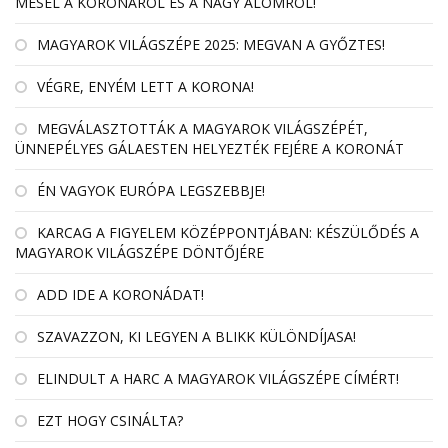
MESÉL A KORONÁRÓL ÉS A NAGY ÁLOMRÓL!
MAGYAROK VILÁGSZÉPE 2025: MEGVAN A GYŐZTES!
VÉGRE, ENYÉM LETT A KORONA!
MEGVÁLASZTOTTÁK A MAGYAROK VILÁGSZÉPÉT,
ÜNNEPÉLYES GÁLAESTEN HELYEZTÉK FEJÉRE A KORONÁT
ÉN VAGYOK EURÓPA LEGSZEBBJE!
KARCAG A FIGYELEM KÖZÉPPONTJÁBAN: KÉSZÜLŐDÉS A
MAGYAROK VILÁGSZÉPE DÖNTŐJÉRE
ADD IDE A KORONÁDAT!
SZAVAZZON, KI LEGYEN A BLIKK KÜLÖNDÍJASA!
ELINDULT A HARC A MAGYAROK VILÁGSZÉPE CÍMÉRT!
EZT HOGY CSINÁLTA?