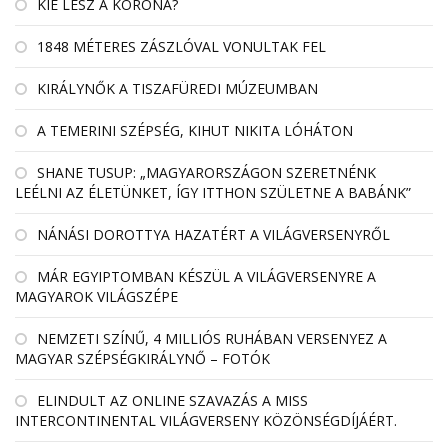
KIÉ LESZ A KORONA?
1848 MÉTERES ZÁSZLÓVAL VONULTAK FEL
KIRÁLYNŐK A TISZAFÜREDI MÚZEUMBAN
A TEMERINI SZÉPSÉG, KIHUT NIKITA LÓHÁTON
SHANE TUSUP: „MAGYARORSZÁGON SZERETNÉNK
LEÉLNI AZ ÉLETÜNKET, ÍGY ITTHON SZÜLETNE A BABÁNK”
NÁNÁSI DOROTTYA HAZATÉRT A VILÁGVERSENYRŐL
MÁR EGYIPTOMBAN KÉSZÜL A VILÁGVERSENYRE A
MAGYAROK VILÁGSZÉPE
NEMZETI SZÍNŰ, 4 MILLIÓS RUHÁBAN VERSENYEZ A
MAGYAR SZÉPSÉGKIRÁLYNŐ – FOTÓK
ELINDULT AZ ONLINE SZAVAZÁS A MISS
INTERCONTINENTAL VILÁGVERSENY KÖZÖNSÉGDÍJÁÉRT.