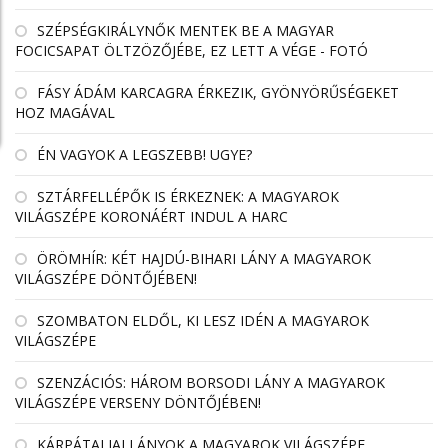
SZÉPSÉGKIRÁLYNŐK MENTEK BE A MAGYAR
FOCICSAPAT ÖLTZÖZŐJÉBE, EZ LETT A VÉGE - FOTÓ
FÁSY ÁDÁM KARCAGRA ÉRKEZIK, GYÖNYÖRŰSÉGEKET
HOZ MAGÁVAL
ÉN VAGYOK A LEGSZEBB! UGYE?
SZTÁRFELLÉPŐK IS ÉRKEZNEK: A MAGYAROK
VILÁGSZÉPE KORONÁÉRT INDUL A HARC
ÖRÖMHÍR: KÉT HAJDÚ-BIHARI LÁNY A MAGYAROK
VILÁGSZÉPE DÖNTŐJÉBEN!
SZOMBATON ELDŐL, KI LESZ IDÉN A MAGYAROK
VILÁGSZÉPE
SZENZÁCIÓS: HÁROM BORSODI LÁNY A MAGYAROK
VILÁGSZÉPE VERSENY DÖNTŐJÉBEN!
KÁRPÁTALJAI LÁNYOK A MAGYAROK VILÁGSZÉPE