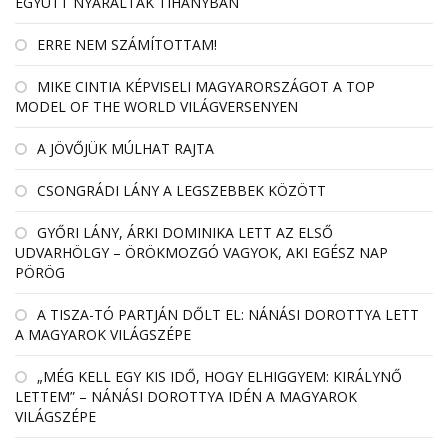
EGYÜTT NYARALTAK TIHANYBAN
ERRE NEM SZÁMÍTOTTAM!
MIKE CINTIA KÉPVISELI MAGYARORSZÁGOT A TOP
MODEL OF THE WORLD VILÁGVERSENYEN
A JÖVŐJÜK MÚLHAT RAJTA
CSONGRÁDI LÁNY A LEGSZEBBEK KÖZÖTT
GYŐRI LÁNY, ÁRKI DOMINIKA LETT AZ ELSŐ
UDVARHÖLGY – ÖRÖKMOZGÓ VAGYOK, AKI EGÉSZ NAP
PÖRÖG
A TISZA-TÓ PARTJÁN DŐLT EL: NÁNÁSI DOROTTYA LETT
A MAGYAROK VILÁGSZÉPE
„MÉG KELL EGY KIS IDŐ, HOGY ELHIGGYEM: KIRÁLYNŐ
LETTEM” – NÁNÁSI DOROTTYA IDÉN A MAGYAROK
VILÁGSZÉPE