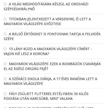
A VILÁG MEGHÓDÍTÁSÁRA KÉSZÜL AZ OROSHÁZI
SZÉPSÉGKIRÁLYNŐ
TITOKBAN JELENTKEZETT A VERSENYRE, Ő LETT A
MAGYAROK VILÁGSZÉPE GYŐZTESE
A BELSŐ ÉRTÉKEKET IS FONTOSNAK TARTJA A FELVIDÉK
SZÉPE
13 LÁNY KÜZD A MAGYAROK VILÁGSZÉPE CÍMÉRT -
VAJON KIÉ LESZ A KORONA?
MAGYAROK VILÁGSZÉPE: EZEK A BOMBÁZÓK CSAVARJÁK
EL AZ EGÉSZ ORSZÁG FEJÉT
A SZÉKÁCS ISKOLA DIÁKJA, A 17 ÉVES RAMÓNA LETT A
MAGYAROK VILÁGSZÉPE
FÁSY ZSÜLIETT FLITTERES ESTÉLYIBEN: 50 KILÓS
FOGYÁSA UTÁN KARCSÚBB, MINT VALAHA