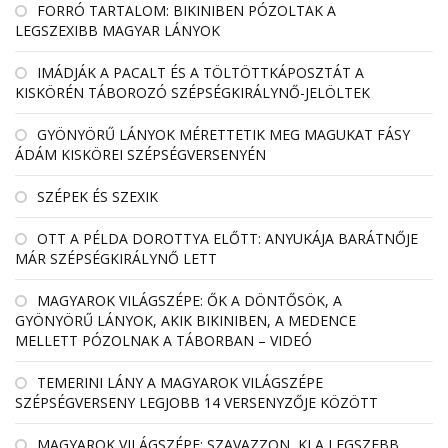
FORRÓ TARTALOM: BIKINIBEN PÓZOLTAK A
LEGSZEXIBB MAGYAR LÁNYOK
IMÁDJÁK A PACALT ÉS A TÖLTÖTTKÁPOSZTÁT A
KISKÖRÉN TÁBOROZÓ SZÉPSÉGKIRÁLYNŐ-JELÖLTEK
GYÖNYÖRŰ LÁNYOK MÉRETTETIK MEG MAGUKAT FÁSY
ÁDÁM KISKÖREI SZÉPSÉGVERSENYÉN
SZÉPEK ÉS SZEXIK
OTT A PÉLDA DOROTTYA ELŐTT: ANYUKÁJA BARÁTNŐJE
MÁR SZÉPSÉGKIRÁLYNŐ LETT
MAGYAROK VILÁGSZÉPE: ŐK A DÖNTŐSÖK, A
GYÖNYÖRŰ LÁNYOK, AKIK BIKINIBEN, A MEDENCE
MELLETT PÓZOLNAK A TÁBORBAN – VIDEÓ
TEMERINI LÁNY A MAGYAROK VILÁGSZÉPE
SZÉPSÉGVERSENY LEGJOBB 14 VERSENYZŐJE KÖZÖTT
MAGYAROK VILÁGSZÉPE: SZAVAZZON, KI A LEGSZEBB