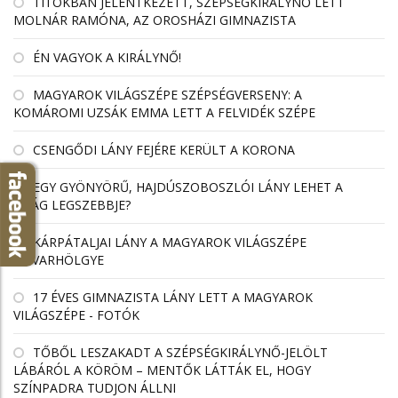
TITOKBAN JELENTKEZETT, SZÉPSÉGKIRÁLYNŐ LETT
MOLNÁR RAMÓNA, AZ OROSHÁZI GIMNAZISTA
ÉN VAGYOK A KIRÁLYNŐ!
MAGYAROK VILÁGSZÉPE SZÉPSÉGVERSENY: A
KOMÁROMI UZSÁK EMMA LETT A FELVIDÉK SZÉPE
CSENGŐDI LÁNY FEJÉRE KERÜLT A KORONA
EGY GYÖNYÖRŰ, HAJDÚSZOBOSZLÓI LÁNY LEHET A
VILÁG LEGSZEBBJE?
KÁRPÁTALJAI LÁNY A MAGYAROK VILÁGSZÉPE
UDVARHÖLGYE
17 ÉVES GIMNAZISTA LÁNY LETT A MAGYAROK
VILÁGSZÉPE - FOTÓK
TŐBŐL LESZAKADT A SZÉPSÉGKIRÁLYNŐ-JELÖLT
LÁBÁRÓL A KÖRÖM – MENTŐK LÁTTÁK EL, HOGY
SZÍNPADRA TUDJON ÁLLNI