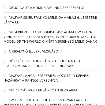
MEGOLVADT A HOMOK MELINDA SZÉPSÉGÉTŐL
MAGYAR SIKER: FRANKÓ MELINDA A VILÁG 6. LEGSZEBB
LÁNYA LETT
MEGÉRKEZETT EGYIPTOMBA FÁSY ÁDÁM EGY EXTRA
VENDÉG KÍSÉRETÉBEN: A HELYSZÍNEN SZURKOLNAK A TOP
MODEL OF THE WORLD CÍMÉRT VERSENYZŐ MELINDÁNAK
A KIRÁLYNŐ JELESRE VIZSGÁZOTT
BÜSZKÉK LEHETÜNK RÁ: ÍGY TELNEK A NAPJAI
EGYIPTOMBAN A CSODASZÉP MELINDÁNAK
MAGYAR LÁNY A LEGSZEBBEK KÖZÖTT: Ő KÉPVISELI
HAZÁNKAT A RANGOS VERSENYEN
MIT CSINÁL MOSTANSÁG TÓTH BOGLÁRKA
ÍGY ÉL MELINDA, A CSODASZÉP MAGYAR LÁNY, AKI
HAMAROSAN EGYIPTOMBAN VERSENYEZ A TOP MODEL OF