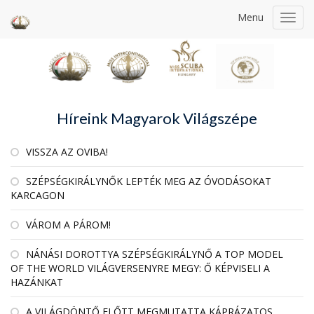
Menu
Toggl
navig
Híreink Magyarok Világszépe
VISSZA AZ OVIBA!
SZÉPSÉGKIRÁLYNŐK LEPTÉK MEG AZ ÓVODÁSOKAT
KARCAGON
VÁROM A PÁROM!
NÁNÁSI DOROTTYA SZÉPSÉGKIRÁLYNŐ A TOP MODEL
OF THE WORLD VILÁGVERSENYRE MEGY: Ő KÉPVISELI A
HAZÁNKAT
A VILÁGDÖNTŐ ELŐTT MEGMUTATTA KÁPRÁZATOS