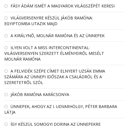
FÁSY ÁDÁM ISMÉT A MAGYAROK VILÁGSZÉPÉT KERESI
VILÁGVERSENYRE KÉSZÜL JÁKÓB RAMÓNA:
EGYIPTOMBA UTAZIK MAJD
A KIRÁLYNŐ, MOLNÁR RAMÓNA ÉS AZ ÜNNEPEK
ILYEN VOLT A MISS INTERCONTINENTAL:
VILÁGVERSENYEN SZERZETT ÉLMÉNYEIRŐL MESÉLT
MOLNÁR RAMÓNA
A FELVIDÉK SZÉPE CÍMET ELNYERT UZSÁK EMMA
SZÁMÁRA AZ ÜNNEPI IDŐSZAK A CSALÁDRÓL ÉS A
SZERETETRŐL SZÓL
JÁKÓB RAMÓNA KARÁCSONYA
ÜNNEPEK, AHOGY AZ I. UDVARHÖLGY, PÉTER BARBARA
LÁTJA
ÍGY KÉSZÜL SOMOGYI DORINA AZ ÜNNEPEKRE