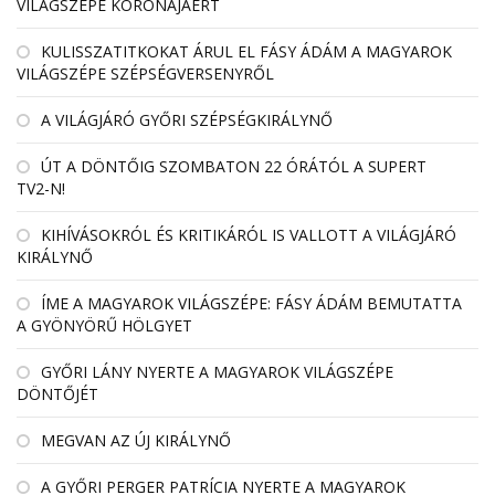
VILÁGSZÉPE KORONÁJÁÉRT
KULISSZATITKOKAT ÁRUL EL FÁSY ÁDÁM A MAGYAROK
VILÁGSZÉPE SZÉPSÉGVERSENYRŐL
A VILÁGJÁRÓ GYŐRI SZÉPSÉGKIRÁLYNŐ
ÚT A DÖNTŐIG SZOMBATON 22 ÓRÁTÓL A SUPERT
TV2-N!
KIHÍVÁSOKRÓL ÉS KRITIKÁRÓL IS VALLOTT A VILÁGJÁRÓ
KIRÁLYNŐ
ÍME A MAGYAROK VILÁGSZÉPE: FÁSY ÁDÁM BEMUTATTA
A GYÖNYÖRŰ HÖLGYET
GYŐRI LÁNY NYERTE A MAGYAROK VILÁGSZÉPE
DÖNTŐJÉT
MEGVAN AZ ÚJ KIRÁLYNŐ
A GYŐRI PERGER PATRÍCIA NYERTE A MAGYAROK