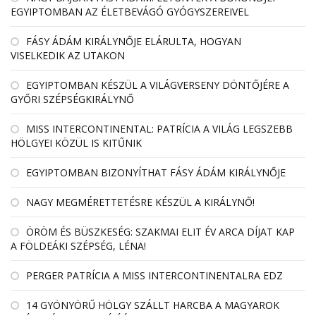
EGYIPTOMBAN AZ ÉLETBEVÁGÓ GYÓGYSZEREIVEL
FÁSY ÁDÁM KIRÁLYNŐJE ELÁRULTA, HOGYAN
VISELKEDIK AZ UTAKON
EGYIPTOMBAN KÉSZÜL A VILÁGVERSENY DÖNTŐJÉRE A
GYŐRI SZÉPSÉGKIRÁLYNŐ
MISS INTERCONTINENTAL: PATRÍCIA A VILÁG LEGSZEBB
HÖLGYEI KÖZÜL IS KITŰNIK
EGYIPTOMBAN BIZONYÍTHAT FÁSY ÁDÁM KIRÁLYNŐJE
NAGY MEGMÉRETTETÉSRE KÉSZÜL A KIRÁLYNŐ!
ÖRÖM ÉS BÜSZKESÉG: SZAKMAI ELIT ÉV ARCA DÍJAT KAP
A FÖLDEÁKI SZÉPSÉG, LÉNA!
PERGER PATRÍCIA A MISS INTERCONTINENTALRA EDZ
14 GYÖNYÖRŰ HÖLGY SZÁLLT HARCBA A MAGYAROK