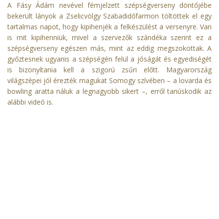
A Fásy Ádám nevével fémjelzett szépségverseny döntőjébe
bekerült lányok a Zselicvölgy Szabadidőfarmon töltöttek el egy
tartalmas napot, hogy kipihenjék a felkészülést a versenyre. Van
is mit kipihenniük, mivel a szervezők szándéka szerint ez a
szépségverseny egészen más, mint az eddig megszokottak. A
győztesnek ugyanis a szépségén felül a jóságát és egyediségét
is bizonyítania kell a szigorú zsűri előtt. Magyarország
világszépei jól érezték magukat Somogy szívében – a lovarda és
bowling aratta náluk a legnagyobb sikert –, erről tanúskodik az
alábbi videó is.