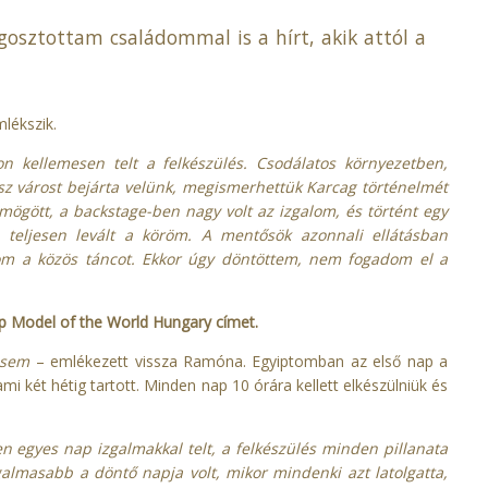
osztottam családommal is a hírt, akik attól a
lékszik.
kellemesen telt a felkészülés. Csodálatos környezetben,
sz várost bejárta velünk, megismerhettük Karcag történelmét
mögött, a backstage-ben nagy volt az izgalom, és történt egy
 teljesen levált a köröm. A mentősök azonnali ellátásban
atom a közös táncot. Ekkor úgy döntöttem, nem fogadom el a
p Model of the World Hungary címet.
ésem
– emlékezett vissza Ramóna. Egyiptomban az első nap a
i két hétig tartott. Minden nap 10 órára kellett elkészülniük és
n egyes nap izgalmakkal telt, a felkészülés minden pillanata
galmasabb a döntő napja volt, mikor mindenki azt latolgatta,