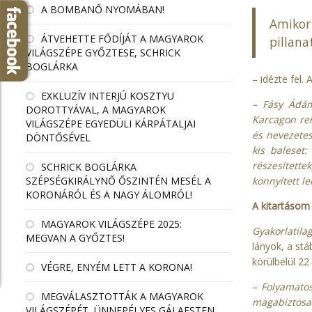
A BOMBANŐ NYOMÁBAN!
Amikor
ÁTVEHETTE FŐDÍJÁT A MAGYAROK
pillan
VILÁGSZÉPE GYŐZTESE, SCHRICK
BOGLÁRKA
– idézte fel.
EXKLUZÍV INTERJÚ KOSZTYU
– Fásy Ádám
DOROTTYÁVAL, A MAGYAROK
Karcagon ren
VILÁGSZÉPE EGYEDÜLI KÁRPÁTALJAI
és nevezetes
DÖNTŐSÉVEL
kis baleset
részesítette
SCHRICK BOGLÁRKA
könnyített l
SZÉPSÉGKIRÁLYNŐ ŐSZINTÉN MESÉL A
KORONÁRÓL ÉS A NAGY ÁLOMRÓL!
A kitartásom
MAGYAROK VILÁGSZÉPE 2025:
Gyakorlatila
MEGVAN A GYŐZTES!
lányok, a stá
körülbelül 22 
VÉGRE, ENYÉM LETT A KORONA!
–
Folyamatos 
MEGVÁLASZTOTTÁK A MAGYAROK
magabiztosab
VILÁGSZÉPÉT, ÜNNEPÉLYES GÁLAESTEN