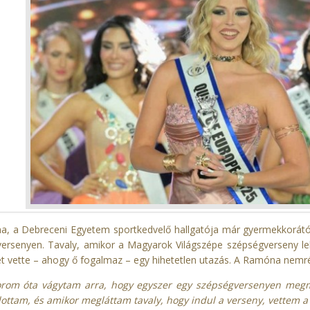
, a Debreceni Egyetem sportkedvelő hallgatója már gyermekkorától
ersenyen. Tavaly, amikor a Magyarok Világszépe szépségverseny leh
ét vette – ahogy ő fogalmaz – egy hihetetlen utazás. A Ramóna nemré
rom óta vágytam arra, hogy egyszer egy szépségversenyen meg
lottam, és amikor megláttam tavaly, hogy indul a verseny, vettem a b