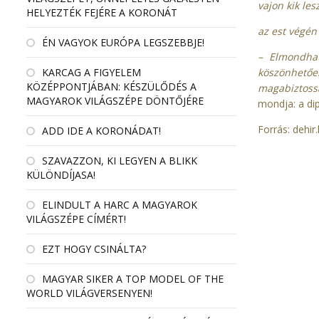
vajon kik le
HELYEZTÉK FEJÉRE A KORONÁT
az est végén
ÉN VAGYOK EURÓPA LEGSZEBBJE!
– Elmondhat
köszönhetően
KARCAG A FIGYELEM
KÖZÉPPONTJÁBAN: KÉSZÜLŐDÉS A
magabiztos
MAGYAROK VILÁGSZÉPE DÖNTŐJÉRE
mondja: a di
Forrás:
dehir
ADD IDE A KORONÁDAT!
SZAVAZZON, KI LEGYEN A BLIKK
KÜLÖNDÍJASA!
ELINDULT A HARC A MAGYAROK
VILÁGSZÉPE CÍMÉRT!
EZT HOGY CSINÁLTA?
MAGYAR SIKER A TOP MODEL OF THE
WORLD VILÁGVERSENYEN!