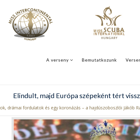
A verseny
Bemutatkozunk
Verse
Elindult, majd Európa szépeként tért vi
ok, drámai fordulatok és egy koronázás – a hajdúszoboszlói Jákób Ra