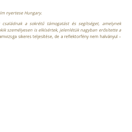
cím nyertese Hungary.
családnak a sokrétű támogatást és segítséget, amelynek
ik személyesen is elkísértek, jelenlétük nagyban erősítette a
mvizsga sikeres teljesítése, de a reflektorfény nem halványul –