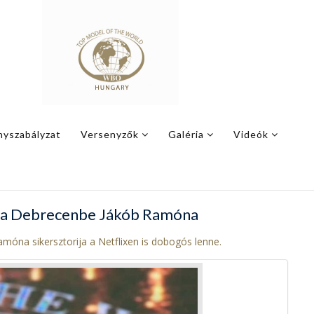
nyszabályzat
Versenyzők
Galéria
Videók
ssza Debrecenbe Jákób Ramóna
móna sikersztorija a Netflixen is dobogós lenne.