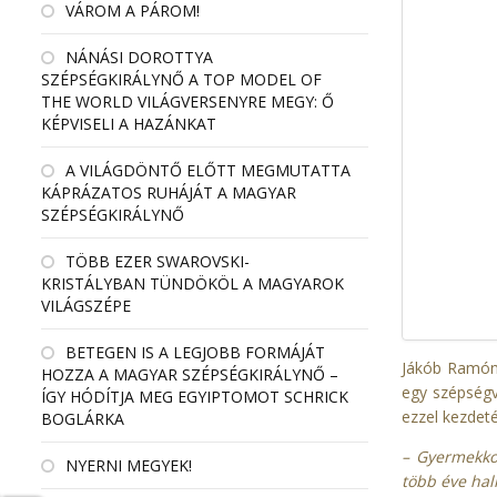
VÁROM A PÁROM!
NÁNÁSI DOROTTYA
SZÉPSÉGKIRÁLYNŐ A TOP MODEL OF
THE WORLD VILÁGVERSENYRE MEGY: Ő
KÉPVISELI A HAZÁNKAT
A VILÁGDÖNTŐ ELŐTT MEGMUTATTA
KÁPRÁZATOS RUHÁJÁT A MAGYAR
SZÉPSÉGKIRÁLYNŐ
TÖBB EZER SWAROVSKI-
KRISTÁLYBAN TÜNDÖKÖL A MAGYAROK
VILÁGSZÉPE
BETEGEN IS A LEGJOBB FORMÁJÁT
Jákób Ramóna
HOZZA A MAGYAR SZÉPSÉGKIRÁLYNŐ –
egy szépségv
ÍGY HÓDÍTJA MEG EGYIPTOMOT SCHRICK
ezzel kezdet
BOGLÁRKA
– Gyermekko
NYERNI MEGYEK!
több éve hal