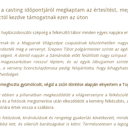
 a casting időpontjáról megkaptam az értesítést, meg
attól kezdve támogatnak ezen az úton
 A hajdúszoboszlói szépség a felkészítő tábor minden egyes napjára em
nak és a Magyarok Világszépe csapatának köszönhetően nagyon 
dezték meg a versenyt. Szepesi Tibor polgármester szinte az egé
ségeit. A döntő napján a Sámándob előtt felállított nagy színpad 
: magassarkúban rosszul léptem, és az egyik lábujjamon szinte
k, a verseny licenctulajdonosa pedig felajánlotta, hogy kihagyh
ehetőséget.
 meghozta gyümölcsét, végül a zsűri döntése alapján elnyertem a To
g ebben a pillanatban megkezdődött a világversenyre a felkészül
b és a fotósok megismerése után elkezdődött a kemény felkészítés, am
órára értek vissza a szállásra.
fotózások, kirándulások és rengeteg gyakorlás következett, minde
bá tett, és sikerült barátságokat is kötni. Természetesen a legiz