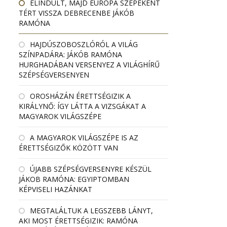
ELINDULT, MAJD EURÓPA SZÉPEKÉNT
TÉRT VISSZA DEBRECENBE JÁKÓB
RAMÓNA
HAJDÚSZOBOSZLÓRÓL A VILÁG
SZÍNPADÁRA: JÁKÓB RAMÓNA
HURGHADÁBAN VERSENYEZ A VILÁGHÍRŰ
SZÉPSÉGVERSENYEN
OROSHÁZÁN ÉRETTSÉGIZIK A
KIRÁLYNŐ: ÍGY LÁTTA A VIZSGÁKAT A
MAGYAROK VILÁGSZÉPE
A MAGYAROK VILÁGSZÉPE IS AZ
ÉRETTSÉGIZŐK KÖZÖTT VAN
ÚJABB SZÉPSÉGVERSENYRE KÉSZÜL
JÁKOB RAMÓNA: EGYIPTOMBAN
KÉPVISELI HAZÁNKAT
MEGTALÁLTUK A LEGSZEBB LÁNYT,
AKI MOST ÉRETTSÉGIZIK: RAMÓNA