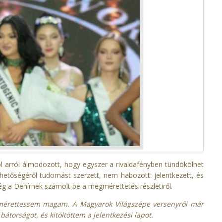
 arról álmodozott, hogy egyszer a rivaldafényben tündökölhet
etőségéről tudomást szerzett, nem habozott: jelentkezett, és
g a Dehírnek számolt be a megmérettetés részletiről.
mérettessem magam. A Magyarok Világszépe versenyről már
átorságot, és kitöltöttem a jelentkezési lapot.