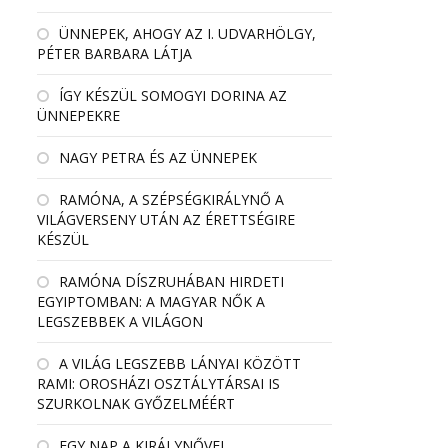
ÜNNEPEK, AHOGY AZ I. UDVARHÖLGY,
PÉTER BARBARA LÁTJA
ÍGY KÉSZÜL SOMOGYI DORINA AZ
ÜNNEPEKRE
NAGY PETRA ÉS AZ ÜNNEPEK
RAMÓNA, A SZÉPSÉGKIRÁLYNŐ A
VILÁGVERSENY UTÁN AZ ÉRETTSÉGIRE
KÉSZÜL
RAMÓNA DÍSZRUHÁBAN HIRDETI
EGYIPTOMBAN: A MAGYAR NŐK A
LEGSZEBBEK A VILÁGON
A VILÁG LEGSZEBB LÁNYAI KÖZÖTT
RAMI: OROSHÁZI OSZTÁLYTÁRSAI IS
SZURKOLNAK GYŐZELMÉÉRT
EGY NAP A KIRÁLYNŐVEL