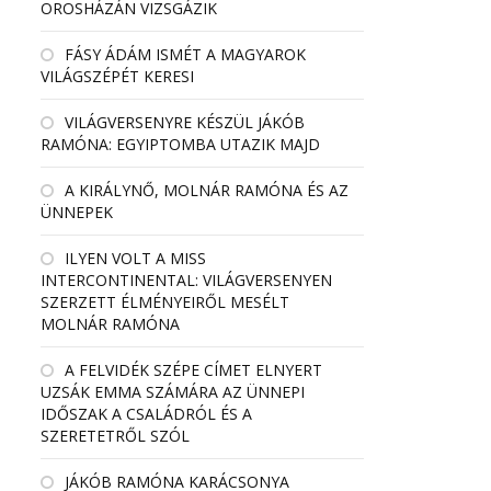
OROSHÁZÁN VIZSGÁZIK
FÁSY ÁDÁM ISMÉT A MAGYAROK
VILÁGSZÉPÉT KERESI
VILÁGVERSENYRE KÉSZÜL JÁKÓB
RAMÓNA: EGYIPTOMBA UTAZIK MAJD
A KIRÁLYNŐ, MOLNÁR RAMÓNA ÉS AZ
ÜNNEPEK
ILYEN VOLT A MISS
INTERCONTINENTAL: VILÁGVERSENYEN
SZERZETT ÉLMÉNYEIRŐL MESÉLT
MOLNÁR RAMÓNA
A FELVIDÉK SZÉPE CÍMET ELNYERT
UZSÁK EMMA SZÁMÁRA AZ ÜNNEPI
IDŐSZAK A CSALÁDRÓL ÉS A
SZERETETRŐL SZÓL
JÁKÓB RAMÓNA KARÁCSONYA