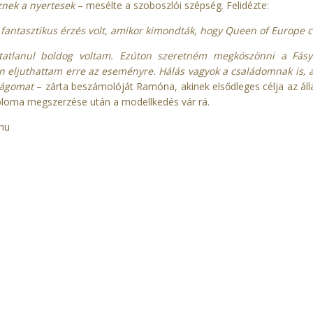
sznek a nyertesek
– mesélte a szoboszlói szépség. Felidézte:
 fantasztikus érzés volt, amikor kimondták, hogy Queen of Europe 
atlanul boldog voltam. Ezúton szeretném megköszönni a Fásy 
 eljuthattam erre az eseményre. Hálás vagyok a családomnak is, ak
ságomat
– zárta beszámolóját Ramóna, akinek elsődleges célja az álla
ploma megszerzése után a modellkedés vár rá.
.hu