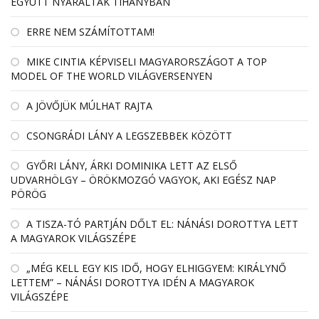
EGYÜTT NYARALTAK TIHANYBAN
ERRE NEM SZÁMÍTOTTAM!
MIKE CINTIA KÉPVISELI MAGYARORSZÁGOT A TOP
MODEL OF THE WORLD VILÁGVERSENYEN
A JÖVŐJÜK MÚLHAT RAJTA
CSONGRÁDI LÁNY A LEGSZEBBEK KÖZÖTT
GYŐRI LÁNY, ÁRKI DOMINIKA LETT AZ ELSŐ
UDVARHÖLGY – ÖRÖKMOZGÓ VAGYOK, AKI EGÉSZ NAP
PÖRÖG
A TISZA-TÓ PARTJÁN DŐLT EL: NÁNÁSI DOROTTYA LETT
A MAGYAROK VILÁGSZÉPE
„MÉG KELL EGY KIS IDŐ, HOGY ELHIGGYEM: KIRÁLYNŐ
LETTEM” – NÁNÁSI DOROTTYA IDÉN A MAGYAROK
VILÁGSZÉPE