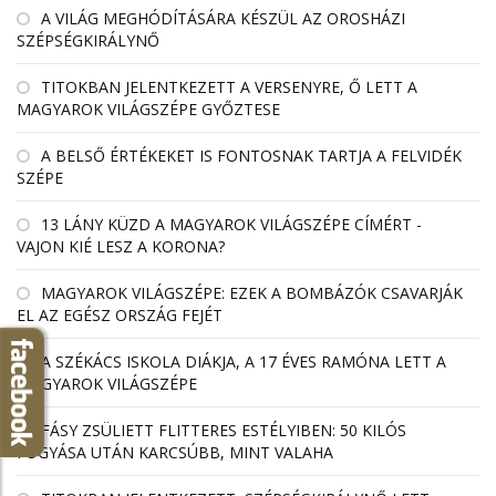
A VILÁG MEGHÓDÍTÁSÁRA KÉSZÜL AZ OROSHÁZI
SZÉPSÉGKIRÁLYNŐ
TITOKBAN JELENTKEZETT A VERSENYRE, Ő LETT A
MAGYAROK VILÁGSZÉPE GYŐZTESE
A BELSŐ ÉRTÉKEKET IS FONTOSNAK TARTJA A FELVIDÉK
SZÉPE
13 LÁNY KÜZD A MAGYAROK VILÁGSZÉPE CÍMÉRT -
VAJON KIÉ LESZ A KORONA?
MAGYAROK VILÁGSZÉPE: EZEK A BOMBÁZÓK CSAVARJÁK
EL AZ EGÉSZ ORSZÁG FEJÉT
A SZÉKÁCS ISKOLA DIÁKJA, A 17 ÉVES RAMÓNA LETT A
MAGYAROK VILÁGSZÉPE
FÁSY ZSÜLIETT FLITTERES ESTÉLYIBEN: 50 KILÓS
FOGYÁSA UTÁN KARCSÚBB, MINT VALAHA