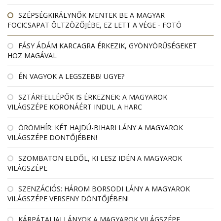
SZÉPSÉGKIRÁLYNŐK MENTEK BE A MAGYAR
FOCICSAPAT ÖLTZÖZŐJÉBE, EZ LETT A VÉGE - FOTÓ
FÁSY ÁDÁM KARCAGRA ÉRKEZIK, GYÖNYÖRŰSÉGEKET
HOZ MAGÁVAL
ÉN VAGYOK A LEGSZEBB! UGYE?
SZTÁRFELLÉPŐK IS ÉRKEZNEK: A MAGYAROK
VILÁGSZÉPE KORONÁÉRT INDUL A HARC
ÖRÖMHÍR: KÉT HAJDÚ-BIHARI LÁNY A MAGYAROK
VILÁGSZÉPE DÖNTŐJÉBEN!
SZOMBATON ELDŐL, KI LESZ IDÉN A MAGYAROK
VILÁGSZÉPE
SZENZÁCIÓS: HÁROM BORSODI LÁNY A MAGYAROK
VILÁGSZÉPE VERSENY DÖNTŐJÉBEN!
KÁRPÁTALJAI LÁNYOK A MAGYAROK VILÁGSZÉPE