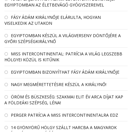
EGYIPTOMBAN AZ ÉLETBEVÁGÓ GYÓGYSZEREIVEL
FÁSY ÁDÁM KIRÁLYNŐJE ELÁRULTA, HOGYAN
VISELKEDIK AZ UTAKON
EGYIPTOMBAN KÉSZÜL A VILÁGVERSENY DÖNTŐJÉRE A
GYŐRI SZÉPSÉGKIRÁLYNŐ
MISS INTERCONTINENTAL: PATRÍCIA A VILÁG LEGSZEBB
HÖLGYEI KÖZÜL IS KITŰNIK
EGYIPTOMBAN BIZONYÍTHAT FÁSY ÁDÁM KIRÁLYNŐJE
NAGY MEGMÉRETTETÉSRE KÉSZÜL A KIRÁLYNŐ!
ÖRÖM ÉS BÜSZKESÉG: SZAKMAI ELIT ÉV ARCA DÍJAT KAP
A FÖLDEÁKI SZÉPSÉG, LÉNA!
PERGER PATRÍCIA A MISS INTERCONTINENTALRA EDZ
14 GYÖNYÖRŰ HÖLGY SZÁLLT HARCBA A MAGYAROK