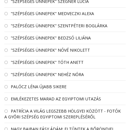
"SZÉPSÉGES ÜNNEPEK" SZEGNER LÚCIA
"SZÉPSÉGES ÜNNEPEK" MEDVECZKI ALEXA
"SZÉPSÉGES ÜNNEPEK" SZENTPÉTERI BOGLÁRKA
"SZÉPSÉGES ÜNNEPEK" BEDZSÓ LILIÁNA
"SZÉPSÉGES ÜNNEPEK" NÓVÉ NIKOLETT
"SZÉPSÉGES ÜNNEPEK" TÓTH ANETT
"SZÉPSÉGES ÜNNEPEK" NEHÉZ NÓRA
PALÓCZ LÉNA ÚJABB SIKERE
EMLÉKEZETES MARAD AZ EGYIPTOMI UTAZÁS
PATRÍCIA A VILÁG LEGSZEBB HÖLGYEI KÖZÖTT - FOTÓK
A GYŐRI SZÉPSÉG EGYIPTOMI SZEREPLÉSÉRŐL
NAGY BAJBAN FÁSY ÁDÁM: ELTŰNTEK A BŐRÖNDJEI