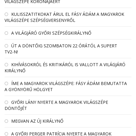
VILÁGSZÉPE KORONÁJÁÉRT
KULISSZATITKOKAT ÁRUL EL FÁSY ÁDÁM A MAGYAROK
VILÁGSZÉPE SZÉPSÉGVERSENYRŐL
A VILÁGJÁRÓ GYŐRI SZÉPSÉGKIRÁLYNŐ
ÚT A DÖNTŐIG SZOMBATON 22 ÓRÁTÓL A SUPERT
TV2-N!
KIHÍVÁSOKRÓL ÉS KRITIKÁRÓL IS VALLOTT A VILÁGJÁRÓ
KIRÁLYNŐ
ÍME A MAGYAROK VILÁGSZÉPE: FÁSY ÁDÁM BEMUTATTA
A GYÖNYÖRŰ HÖLGYET
GYŐRI LÁNY NYERTE A MAGYAROK VILÁGSZÉPE
DÖNTŐJÉT
MEGVAN AZ ÚJ KIRÁLYNŐ
A GYŐRI PERGER PATRÍCIA NYERTE A MAGYAROK