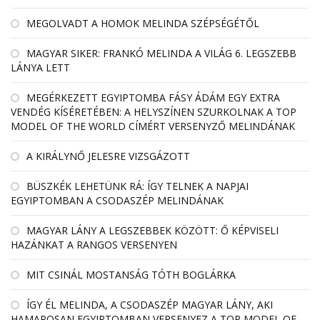
MEGOLVADT A HOMOK MELINDA SZÉPSÉGÉTŐL
MAGYAR SIKER: FRANKÓ MELINDA A VILÁG 6. LEGSZEBB
LÁNYA LETT
MEGÉRKEZETT EGYIPTOMBA FÁSY ÁDÁM EGY EXTRA
VENDÉG KÍSÉRETÉBEN: A HELYSZÍNEN SZURKOLNAK A TOP
MODEL OF THE WORLD CÍMÉRT VERSENYZŐ MELINDÁNAK
A KIRÁLYNŐ JELESRE VIZSGÁZOTT
BÜSZKÉK LEHETÜNK RÁ: ÍGY TELNEK A NAPJAI
EGYIPTOMBAN A CSODASZÉP MELINDÁNAK
MAGYAR LÁNY A LEGSZEBBEK KÖZÖTT: Ő KÉPVISELI
HAZÁNKAT A RANGOS VERSENYEN
MIT CSINÁL MOSTANSÁG TÓTH BOGLÁRKA
ÍGY ÉL MELINDA, A CSODASZÉP MAGYAR LÁNY, AKI
HAMAROSAN EGYIPTOMBAN VERSENYEZ A TOP MODEL OF