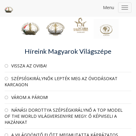
Menu
Toggl
navig
Híreink Magyarok Világszépe
VISSZA AZ OVIBA!
SZÉPSÉGKIRÁLYNŐK LEPTÉK MEG AZ ÓVODÁSOKAT
KARCAGON
VÁROM A PÁROM!
NÁNÁSI DOROTTYA SZÉPSÉGKIRÁLYNŐ A TOP MODEL
OF THE WORLD VILÁGVERSENYRE MEGY: Ő KÉPVISELI A
HAZÁNKAT
A VILÁGDÖNTŐ ELŐTT MEGMUTATTA KÁPRÁZATOS