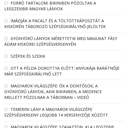
FORRÓ TARTALOM: BIKINIBEN PÓZOLTAK A
LEGSZEXIBB MAGYAR LÁNYOK
IMÁDJÁK A PACALT ÉS A TÖLTÖTTKÁPOSZTÁT A
KISKÖRÉN TÁBOROZÓ SZÉPSÉGKIRÁLYNŐ-JELÖLTEK
GYÖNYÖRŰ LÁNYOK MÉRETTETIK MEG MAGUKAT FÁSY
ÁDÁM KISKÖREI SZÉPSÉGVERSENYÉN
SZÉPEK ÉS SZEXIK
OTT A PÉLDA DOROTTYA ELŐTT: ANYUKÁJA BARÁTNŐJE
MÁR SZÉPSÉGKIRÁLYNŐ LETT
MAGYAROK VILÁGSZÉPE: ŐK A DÖNTŐSÖK, A
GYÖNYÖRŰ LÁNYOK, AKIK BIKINIBEN, A MEDENCE
MELLETT PÓZOLNAK A TÁBORBAN – VIDEÓ
TEMERINI LÁNY A MAGYAROK VILÁGSZÉPE
SZÉPSÉGVERSENY LEGJOBB 14 VERSENYZŐJE KÖZÖTT
MAGYAROK VILÁGSZÉPE: SZAVAZZON, KI A LEGSZEBB