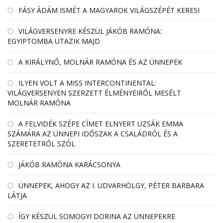
FÁSY ÁDÁM ISMÉT A MAGYAROK VILÁGSZÉPÉT KERESI
VILÁGVERSENYRE KÉSZÜL JÁKÓB RAMÓNA:
EGYIPTOMBA UTAZIK MAJD
A KIRÁLYNŐ, MOLNÁR RAMÓNA ÉS AZ ÜNNEPEK
ILYEN VOLT A MISS INTERCONTINENTAL:
VILÁGVERSENYEN SZERZETT ÉLMÉNYEIRŐL MESÉLT
MOLNÁR RAMÓNA
A FELVIDÉK SZÉPE CÍMET ELNYERT UZSÁK EMMA
SZÁMÁRA AZ ÜNNEPI IDŐSZAK A CSALÁDRÓL ÉS A
SZERETETRŐL SZÓL
JÁKÓB RAMÓNA KARÁCSONYA
ÜNNEPEK, AHOGY AZ I. UDVARHÖLGY, PÉTER BARBARA
LÁTJA
ÍGY KÉSZÜL SOMOGYI DORINA AZ ÜNNEPEKRE