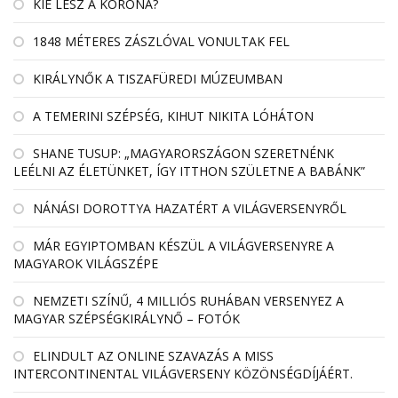
KIÉ LESZ A KORONA?
1848 MÉTERES ZÁSZLÓVAL VONULTAK FEL
KIRÁLYNŐK A TISZAFÜREDI MÚZEUMBAN
A TEMERINI SZÉPSÉG, KIHUT NIKITA LÓHÁTON
SHANE TUSUP: „MAGYARORSZÁGON SZERETNÉNK
LEÉLNI AZ ÉLETÜNKET, ÍGY ITTHON SZÜLETNE A BABÁNK”
NÁNÁSI DOROTTYA HAZATÉRT A VILÁGVERSENYRŐL
MÁR EGYIPTOMBAN KÉSZÜL A VILÁGVERSENYRE A
MAGYAROK VILÁGSZÉPE
NEMZETI SZÍNŰ, 4 MILLIÓS RUHÁBAN VERSENYEZ A
MAGYAR SZÉPSÉGKIRÁLYNŐ – FOTÓK
ELINDULT AZ ONLINE SZAVAZÁS A MISS
INTERCONTINENTAL VILÁGVERSENY KÖZÖNSÉGDÍJÁÉRT.