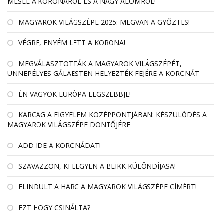
MESÉL A KORONÁRÓL ÉS A NAGY ÁLOMRÓL!
MAGYAROK VILÁGSZÉPE 2025: MEGVAN A GYŐZTES!
VÉGRE, ENYÉM LETT A KORONA!
MEGVÁLASZTOTTÁK A MAGYAROK VILÁGSZÉPÉT,
ÜNNEPÉLYES GÁLAESTEN HELYEZTÉK FEJÉRE A KORONÁT
ÉN VAGYOK EURÓPA LEGSZEBBJE!
KARCAG A FIGYELEM KÖZÉPPONTJÁBAN: KÉSZÜLŐDÉS A
MAGYAROK VILÁGSZÉPE DÖNTŐJÉRE
ADD IDE A KORONÁDAT!
SZAVAZZON, KI LEGYEN A BLIKK KÜLÖNDÍJASA!
ELINDULT A HARC A MAGYAROK VILÁGSZÉPE CÍMÉRT!
EZT HOGY CSINÁLTA?