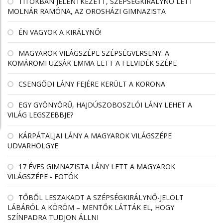
TITOKBAN JELENTKEZETT, SZÉPSÉGKIRÁLYNŐ LETT
MOLNÁR RAMÓNA, AZ OROSHÁZI GIMNAZISTA
ÉN VAGYOK A KIRÁLYNŐ!
MAGYAROK VILÁGSZÉPE SZÉPSÉGVERSENY: A
KOMÁROMI UZSÁK EMMA LETT A FELVIDÉK SZÉPE
CSENGŐDI LÁNY FEJÉRE KERÜLT A KORONA
EGY GYÖNYÖRŰ, HAJDÚSZOBOSZLÓI LÁNY LEHET A
VILÁG LEGSZEBBJE?
KÁRPÁTALJAI LÁNY A MAGYAROK VILÁGSZÉPE
UDVARHÖLGYE
17 ÉVES GIMNAZISTA LÁNY LETT A MAGYAROK
VILÁGSZÉPE - FOTÓK
TŐBŐL LESZAKADT A SZÉPSÉGKIRÁLYNŐ-JELÖLT
LÁBÁRÓL A KÖRÖM – MENTŐK LÁTTÁK EL, HOGY
SZÍNPADRA TUDJON ÁLLNI