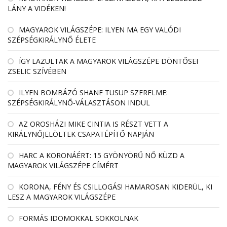
LÁNY A VIDÉKEN!
MAGYAROK VILÁGSZÉPE: ILYEN MA EGY VALÓDI
SZÉPSÉGKIRÁLYNŐ ÉLETE
ÍGY LAZULTAK A MAGYAROK VILÁGSZÉPE DÖNTŐSEI
ZSELIC SZÍVÉBEN
ILYEN BOMBÁZÓ SHANE TUSUP SZERELME:
SZÉPSÉGKIRÁLYNŐ-VÁLASZTÁSON INDUL
AZ OROSHÁZI MIKE CINTIA IS RÉSZT VETT A
KIRÁLYNŐJELÖLTEK CSAPATÉPÍTŐ NAPJÁN
HARC A KORONÁÉRT: 15 GYÖNYÖRŰ NŐ KÜZD A
MAGYAROK VILÁGSZÉPE CÍMÉRT
KORONA, FÉNY ÉS CSILLOGÁS! HAMAROSAN KIDERÜL, KI
LESZ A MAGYAROK VILÁGSZÉPE
FORMÁS IDOMOKKAL SOKKOLNAK