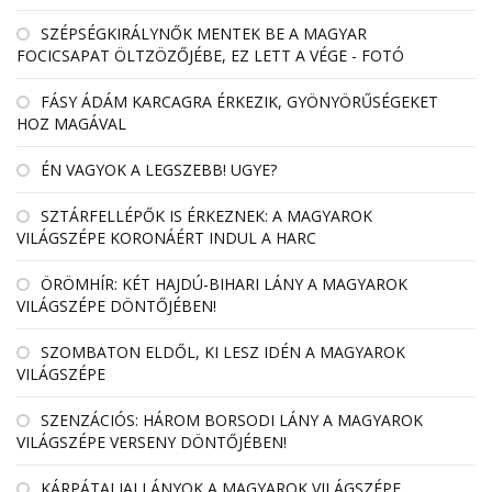
SZÉPSÉGKIRÁLYNŐK MENTEK BE A MAGYAR
FOCICSAPAT ÖLTZÖZŐJÉBE, EZ LETT A VÉGE - FOTÓ
FÁSY ÁDÁM KARCAGRA ÉRKEZIK, GYÖNYÖRŰSÉGEKET
HOZ MAGÁVAL
ÉN VAGYOK A LEGSZEBB! UGYE?
SZTÁRFELLÉPŐK IS ÉRKEZNEK: A MAGYAROK
VILÁGSZÉPE KORONÁÉRT INDUL A HARC
ÖRÖMHÍR: KÉT HAJDÚ-BIHARI LÁNY A MAGYAROK
VILÁGSZÉPE DÖNTŐJÉBEN!
SZOMBATON ELDŐL, KI LESZ IDÉN A MAGYAROK
VILÁGSZÉPE
SZENZÁCIÓS: HÁROM BORSODI LÁNY A MAGYAROK
VILÁGSZÉPE VERSENY DÖNTŐJÉBEN!
KÁRPÁTALJAI LÁNYOK A MAGYAROK VILÁGSZÉPE