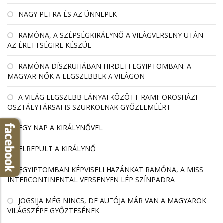
NAGY PETRA ÉS AZ ÜNNEPEK
RAMÓNA, A SZÉPSÉGKIRÁLYNŐ A VILÁGVERSENY UTÁN
AZ ÉRETTSÉGIRE KÉSZÜL
RAMÓNA DÍSZRUHÁBAN HIRDETI EGYIPTOMBAN: A
MAGYAR NŐK A LEGSZEBBEK A VILÁGON
A VILÁG LEGSZEBB LÁNYAI KÖZÖTT RAMI: OROSHÁZI
OSZTÁLYTÁRSAI IS SZURKOLNAK GYŐZELMÉÉRT
EGY NAP A KIRÁLYNŐVEL
ELREPÜLT A KIRÁLYNŐ
EGYIPTOMBAN KÉPVISELI HAZÁNKAT RAMÓNA, A MISS
INTERCONTINENTAL VERSENYEN LÉP SZÍNPADRA
JOGSIJA MÉG NINCS, DE AUTÓJA MÁR VAN A MAGYAROK
VILÁGSZÉPE GYŐZTESÉNEK