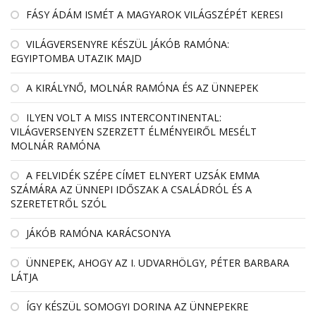
FÁSY ÁDÁM ISMÉT A MAGYAROK VILÁGSZÉPÉT KERESI
VILÁGVERSENYRE KÉSZÜL JÁKÓB RAMÓNA:
EGYIPTOMBA UTAZIK MAJD
A KIRÁLYNŐ, MOLNÁR RAMÓNA ÉS AZ ÜNNEPEK
ILYEN VOLT A MISS INTERCONTINENTAL:
VILÁGVERSENYEN SZERZETT ÉLMÉNYEIRŐL MESÉLT
MOLNÁR RAMÓNA
A FELVIDÉK SZÉPE CÍMET ELNYERT UZSÁK EMMA
SZÁMÁRA AZ ÜNNEPI IDŐSZAK A CSALÁDRÓL ÉS A
SZERETETRŐL SZÓL
JÁKÓB RAMÓNA KARÁCSONYA
ÜNNEPEK, AHOGY AZ I. UDVARHÖLGY, PÉTER BARBARA
LÁTJA
ÍGY KÉSZÜL SOMOGYI DORINA AZ ÜNNEPEKRE