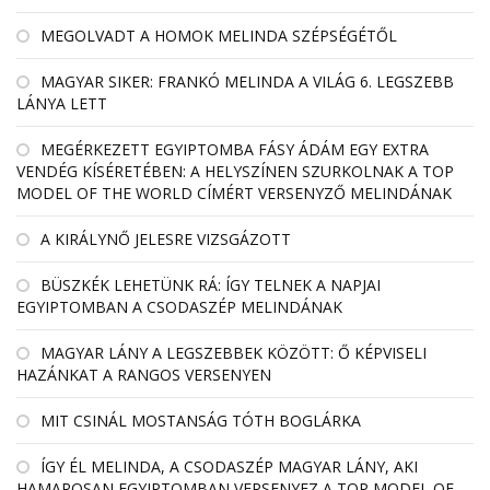
MEGOLVADT A HOMOK MELINDA SZÉPSÉGÉTŐL
MAGYAR SIKER: FRANKÓ MELINDA A VILÁG 6. LEGSZEBB
LÁNYA LETT
MEGÉRKEZETT EGYIPTOMBA FÁSY ÁDÁM EGY EXTRA
VENDÉG KÍSÉRETÉBEN: A HELYSZÍNEN SZURKOLNAK A TOP
MODEL OF THE WORLD CÍMÉRT VERSENYZŐ MELINDÁNAK
A KIRÁLYNŐ JELESRE VIZSGÁZOTT
BÜSZKÉK LEHETÜNK RÁ: ÍGY TELNEK A NAPJAI
EGYIPTOMBAN A CSODASZÉP MELINDÁNAK
MAGYAR LÁNY A LEGSZEBBEK KÖZÖTT: Ő KÉPVISELI
HAZÁNKAT A RANGOS VERSENYEN
MIT CSINÁL MOSTANSÁG TÓTH BOGLÁRKA
ÍGY ÉL MELINDA, A CSODASZÉP MAGYAR LÁNY, AKI
HAMAROSAN EGYIPTOMBAN VERSENYEZ A TOP MODEL OF