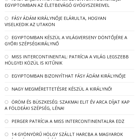
EGYIPTOMBAN AZ ÉLETBEVÁGÓ GYÓGYSZEREIVEL
FÁSY ÁDÁM KIRÁLYNŐJE ELÁRULTA, HOGYAN
VISELKEDIK AZ UTAKON
EGYIPTOMBAN KÉSZÜL A VILÁGVERSENY DÖNTŐJÉRE A
GYŐRI SZÉPSÉGKIRÁLYNŐ
MISS INTERCONTINENTAL: PATRÍCIA A VILÁG LEGSZEBB
HÖLGYEI KÖZÜL IS KITŰNIK
EGYIPTOMBAN BIZONYÍTHAT FÁSY ÁDÁM KIRÁLYNŐJE
NAGY MEGMÉRETTETÉSRE KÉSZÜL A KIRÁLYNŐ!
ÖRÖM ÉS BÜSZKESÉG: SZAKMAI ELIT ÉV ARCA DÍJAT KAP
A FÖLDEÁKI SZÉPSÉG, LÉNA!
PERGER PATRÍCIA A MISS INTERCONTINENTALRA EDZ
14 GYÖNYÖRŰ HÖLGY SZÁLLT HARCBA A MAGYAROK