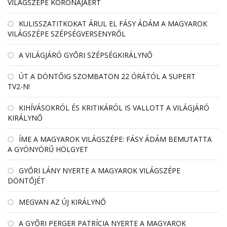
VILÁGSZÉPE KORONÁJÁÉRT
KULISSZATITKOKAT ÁRUL EL FÁSY ÁDÁM A MAGYAROK
VILÁGSZÉPE SZÉPSÉGVERSENYRŐL
A VILÁGJÁRÓ GYŐRI SZÉPSÉGKIRÁLYNŐ
ÚT A DÖNTŐIG SZOMBATON 22 ÓRÁTÓL A SUPERT
TV2-N!
KIHÍVÁSOKRÓL ÉS KRITIKÁRÓL IS VALLOTT A VILÁGJÁRÓ
KIRÁLYNŐ
ÍME A MAGYAROK VILÁGSZÉPE: FÁSY ÁDÁM BEMUTATTA
A GYÖNYÖRŰ HÖLGYET
GYŐRI LÁNY NYERTE A MAGYAROK VILÁGSZÉPE
DÖNTŐJÉT
MEGVAN AZ ÚJ KIRÁLYNŐ
A GYŐRI PERGER PATRÍCIA NYERTE A MAGYAROK