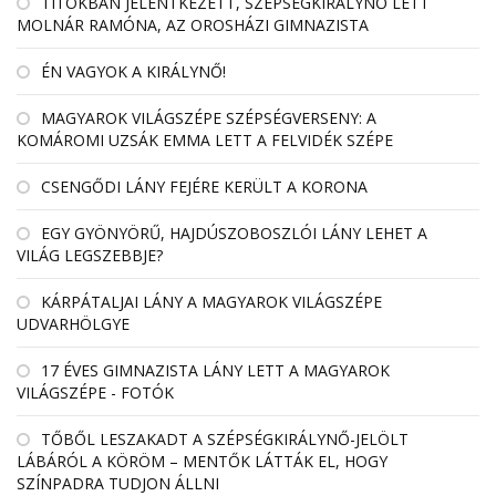
TITOKBAN JELENTKEZETT, SZÉPSÉGKIRÁLYNŐ LETT
MOLNÁR RAMÓNA, AZ OROSHÁZI GIMNAZISTA
ÉN VAGYOK A KIRÁLYNŐ!
MAGYAROK VILÁGSZÉPE SZÉPSÉGVERSENY: A
KOMÁROMI UZSÁK EMMA LETT A FELVIDÉK SZÉPE
CSENGŐDI LÁNY FEJÉRE KERÜLT A KORONA
EGY GYÖNYÖRŰ, HAJDÚSZOBOSZLÓI LÁNY LEHET A
VILÁG LEGSZEBBJE?
KÁRPÁTALJAI LÁNY A MAGYAROK VILÁGSZÉPE
UDVARHÖLGYE
17 ÉVES GIMNAZISTA LÁNY LETT A MAGYAROK
VILÁGSZÉPE - FOTÓK
TŐBŐL LESZAKADT A SZÉPSÉGKIRÁLYNŐ-JELÖLT
LÁBÁRÓL A KÖRÖM – MENTŐK LÁTTÁK EL, HOGY
SZÍNPADRA TUDJON ÁLLNI