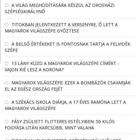
A VILÁG MEGHÓDÍTÁSÁRA KÉSZÜL AZ OROSHÁZI
SZÉPSÉGKIRÁLYNŐ
TITOKBAN JELENTKEZETT A VERSENYRE, Ő LETT A
MAGYAROK VILÁGSZÉPE GYŐZTESE
A BELSŐ ÉRTÉKEKET IS FONTOSNAK TARTJA A FELVIDÉK
SZÉPE
13 LÁNY KÜZD A MAGYAROK VILÁGSZÉPE CÍMÉRT -
VAJON KIÉ LESZ A KORONA?
MAGYAROK VILÁGSZÉPE: EZEK A BOMBÁZÓK CSAVARJÁK
EL AZ EGÉSZ ORSZÁG FEJÉT
A SZÉKÁCS ISKOLA DIÁKJA, A 17 ÉVES RAMÓNA LETT A
MAGYAROK VILÁGSZÉPE
FÁSY ZSÜLIETT FLITTERES ESTÉLYIBEN: 50 KILÓS
FOGYÁSA UTÁN KARCSÚBB, MINT VALAHA