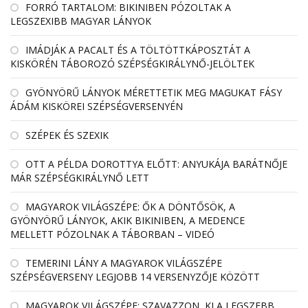
FORRÓ TARTALOM: BIKINIBEN PÓZOLTAK A
LEGSZEXIBB MAGYAR LÁNYOK
IMÁDJÁK A PACALT ÉS A TÖLTÖTTKÁPOSZTÁT A
KISKÖRÉN TÁBOROZÓ SZÉPSÉGKIRÁLYNŐ-JELÖLTEK
GYÖNYÖRŰ LÁNYOK MÉRETTETIK MEG MAGUKAT FÁSY
ÁDÁM KISKÖREI SZÉPSÉGVERSENYÉN
SZÉPEK ÉS SZEXIK
OTT A PÉLDA DOROTTYA ELŐTT: ANYUKÁJA BARÁTNŐJE
MÁR SZÉPSÉGKIRÁLYNŐ LETT
MAGYAROK VILÁGSZÉPE: ŐK A DÖNTŐSÖK, A
GYÖNYÖRŰ LÁNYOK, AKIK BIKINIBEN, A MEDENCE
MELLETT PÓZOLNAK A TÁBORBAN – VIDEÓ
TEMERINI LÁNY A MAGYAROK VILÁGSZÉPE
SZÉPSÉGVERSENY LEGJOBB 14 VERSENYZŐJE KÖZÖTT
MAGYAROK VILÁGSZÉPE: SZAVAZZON, KI A LEGSZEBB