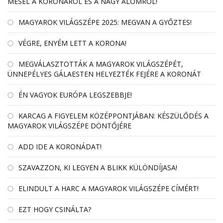
MESÉL A KORONÁRÓL ÉS A NAGY ÁLOMRÓL!
MAGYAROK VILÁGSZÉPE 2025: MEGVAN A GYŐZTES!
VÉGRE, ENYÉM LETT A KORONA!
MEGVÁLASZTOTTÁK A MAGYAROK VILÁGSZÉPÉT,
ÜNNEPÉLYES GÁLAESTEN HELYEZTÉK FEJÉRE A KORONÁT
ÉN VAGYOK EURÓPA LEGSZEBBJE!
KARCAG A FIGYELEM KÖZÉPPONTJÁBAN: KÉSZÜLŐDÉS A
MAGYAROK VILÁGSZÉPE DÖNTŐJÉRE
ADD IDE A KORONÁDAT!
SZAVAZZON, KI LEGYEN A BLIKK KÜLÖNDÍJASA!
ELINDULT A HARC A MAGYAROK VILÁGSZÉPE CÍMÉRT!
EZT HOGY CSINÁLTA?