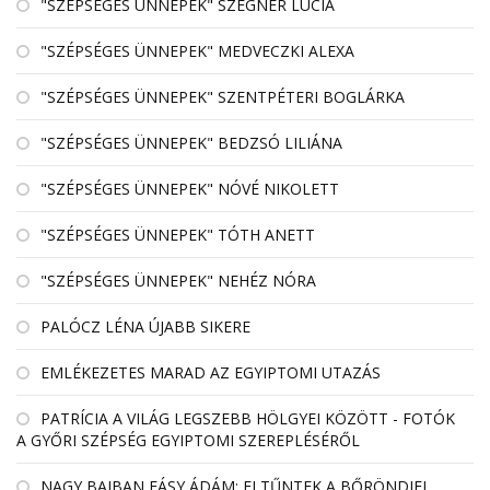
"SZÉPSÉGES ÜNNEPEK" SZEGNER LÚCIA
"SZÉPSÉGES ÜNNEPEK" MEDVECZKI ALEXA
"SZÉPSÉGES ÜNNEPEK" SZENTPÉTERI BOGLÁRKA
"SZÉPSÉGES ÜNNEPEK" BEDZSÓ LILIÁNA
"SZÉPSÉGES ÜNNEPEK" NÓVÉ NIKOLETT
"SZÉPSÉGES ÜNNEPEK" TÓTH ANETT
"SZÉPSÉGES ÜNNEPEK" NEHÉZ NÓRA
PALÓCZ LÉNA ÚJABB SIKERE
EMLÉKEZETES MARAD AZ EGYIPTOMI UTAZÁS
PATRÍCIA A VILÁG LEGSZEBB HÖLGYEI KÖZÖTT - FOTÓK
A GYŐRI SZÉPSÉG EGYIPTOMI SZEREPLÉSÉRŐL
NAGY BAJBAN FÁSY ÁDÁM: ELTŰNTEK A BŐRÖNDJEI