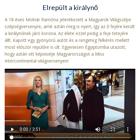
Elrepült a királynő
A 18 éves Molnár Ramóna jelentkezett a Magyarok Világszépe
szépségversenyre, amit aztán meg is nyert, így az ő fejére került
a királynőnek járó korona. Az élete ezzel pedig a feje tetejére
állt. Kapott egy gyönyörű autót és a rengeteg felkérés mellett
most először repülőre is ült. Egyenesen Egyiptomba utazott,
hogy aztán ott képviselje Magyarországot a Miss
Intercontinental világversenyen!