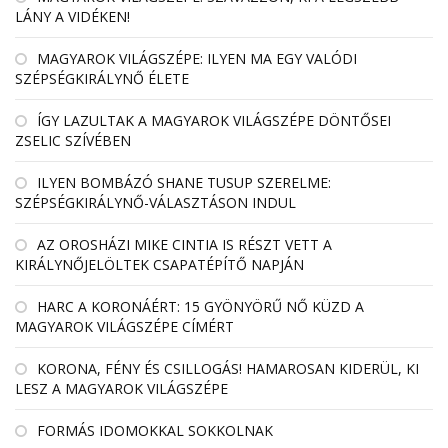
LÁNY A VIDÉKEN!
MAGYAROK VILÁGSZÉPE: ILYEN MA EGY VALÓDI
SZÉPSÉGKIRÁLYNŐ ÉLETE
ÍGY LAZULTAK A MAGYAROK VILÁGSZÉPE DÖNTŐSEI
ZSELIC SZÍVÉBEN
ILYEN BOMBÁZÓ SHANE TUSUP SZERELME:
SZÉPSÉGKIRÁLYNŐ-VÁLASZTÁSON INDUL
AZ OROSHÁZI MIKE CINTIA IS RÉSZT VETT A
KIRÁLYNŐJELÖLTEK CSAPATÉPÍTŐ NAPJÁN
HARC A KORONÁÉRT: 15 GYÖNYÖRŰ NŐ KÜZD A
MAGYAROK VILÁGSZÉPE CÍMÉRT
KORONA, FÉNY ÉS CSILLOGÁS! HAMAROSAN KIDERÜL, KI
LESZ A MAGYAROK VILÁGSZÉPE
FORMÁS IDOMOKKAL SOKKOLNAK