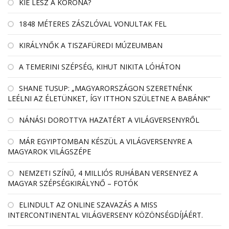
KIÉ LESZ A KORONA?
1848 MÉTERES ZÁSZLÓVAL VONULTAK FEL
KIRÁLYNŐK A TISZAFÜREDI MÚZEUMBAN
A TEMERINI SZÉPSÉG, KIHUT NIKITA LÓHÁTON
SHANE TUSUP: „MAGYARORSZÁGON SZERETNÉNK
LEÉLNI AZ ÉLETÜNKET, ÍGY ITTHON SZÜLETNE A BABÁNK”
NÁNÁSI DOROTTYA HAZATÉRT A VILÁGVERSENYRŐL
MÁR EGYIPTOMBAN KÉSZÜL A VILÁGVERSENYRE A
MAGYAROK VILÁGSZÉPE
NEMZETI SZÍNŰ, 4 MILLIÓS RUHÁBAN VERSENYEZ A
MAGYAR SZÉPSÉGKIRÁLYNŐ – FOTÓK
ELINDULT AZ ONLINE SZAVAZÁS A MISS
INTERCONTINENTAL VILÁGVERSENY KÖZÖNSÉGDÍJÁÉRT.