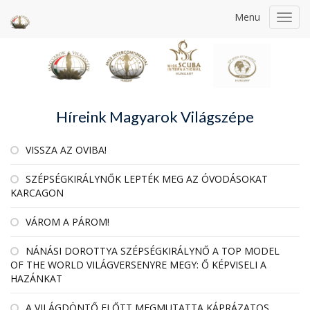
Menu
Toggl
navig
Híreink Magyarok Világszépe
VISSZA AZ OVIBA!
SZÉPSÉGKIRÁLYNŐK LEPTÉK MEG AZ ÓVODÁSOKAT
KARCAGON
VÁROM A PÁROM!
NÁNÁSI DOROTTYA SZÉPSÉGKIRÁLYNŐ A TOP MODEL
OF THE WORLD VILÁGVERSENYRE MEGY: Ő KÉPVISELI A
HAZÁNKAT
A VILÁGDÖNTŐ ELŐTT MEGMUTATTA KÁPRÁZATOS