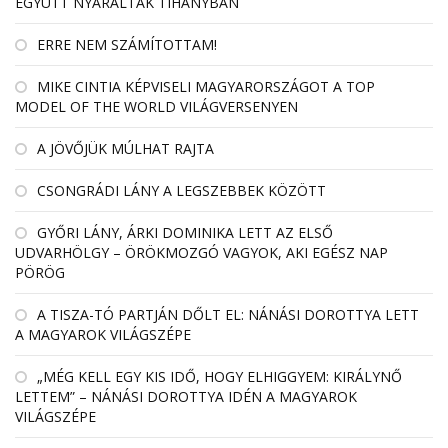
EGYÜTT NYARALTAK TIHANYBAN
ERRE NEM SZÁMÍTOTTAM!
MIKE CINTIA KÉPVISELI MAGYARORSZÁGOT A TOP
MODEL OF THE WORLD VILÁGVERSENYEN
A JÖVŐJÜK MÚLHAT RAJTA
CSONGRÁDI LÁNY A LEGSZEBBEK KÖZÖTT
GYŐRI LÁNY, ÁRKI DOMINIKA LETT AZ ELSŐ
UDVARHÖLGY – ÖRÖKMOZGÓ VAGYOK, AKI EGÉSZ NAP
PÖRÖG
A TISZA-TÓ PARTJÁN DŐLT EL: NÁNÁSI DOROTTYA LETT
A MAGYAROK VILÁGSZÉPE
„MÉG KELL EGY KIS IDŐ, HOGY ELHIGGYEM: KIRÁLYNŐ
LETTEM” – NÁNÁSI DOROTTYA IDÉN A MAGYAROK
VILÁGSZÉPE