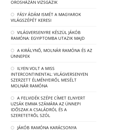
OROSHÁZÁN VIZSGÁZIK
FÁSY ÁDÁM ISMÉT A MAGYAROK
VILÁGSZÉPÉT KERESI
VILÁGVERSENYRE KÉSZÜL JÁKÓB
RAMÓNA: EGYIPTOMBA UTAZIK MAJD
A KIRÁLYNŐ, MOLNÁR RAMÓNA ÉS AZ
ÜNNEPEK
ILYEN VOLT A MISS
INTERCONTINENTAL: VILÁGVERSENYEN
SZERZETT ÉLMÉNYEIRŐL MESÉLT
MOLNÁR RAMÓNA
A FELVIDÉK SZÉPE CÍMET ELNYERT
UZSÁK EMMA SZÁMÁRA AZ ÜNNEPI
IDŐSZAK A CSALÁDRÓL ÉS A
SZERETETRŐL SZÓL
JÁKÓB RAMÓNA KARÁCSONYA