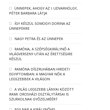
ÜNNEPEK, AHOGY AZ I. UDVARHÖLGY,
PÉTER BARBARA LÁTJA
ÍGY KÉSZÜL SOMOGYI DORINA AZ
ÜNNEPEKRE
NAGY PETRA ÉS AZ ÜNNEPEK
RAMÓNA, A SZÉPSÉGKIRÁLYNŐ A
VILÁGVERSENY UTÁN AZ ÉRETTSÉGIRE
KÉSZÜL
RAMÓNA DÍSZRUHÁBAN HIRDETI
EGYIPTOMBAN: A MAGYAR NŐK A
LEGSZEBBEK A VILÁGON
A VILÁG LEGSZEBB LÁNYAI KÖZÖTT
RAMI: OROSHÁZI OSZTÁLYTÁRSAI IS
SZURKOLNAK GYŐZELMÉÉRT
EGY NAP A KIRÁLYNŐVEL