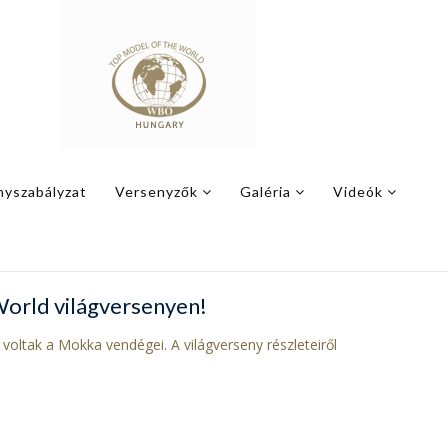
nyszabályzat
Versenyzők
Galéria
Videók
World világversenyen!
oltak a Mokka vendégei. A világverseny részleteiről