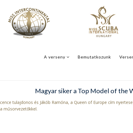
A verseny
Bemutatkozunk
Verse
Magyar siker a Top Model of the 
icence tulajdonos és Jákób Ramóna, a Queen of Europe cím nyertese v
 a műsorvezetőkkel.