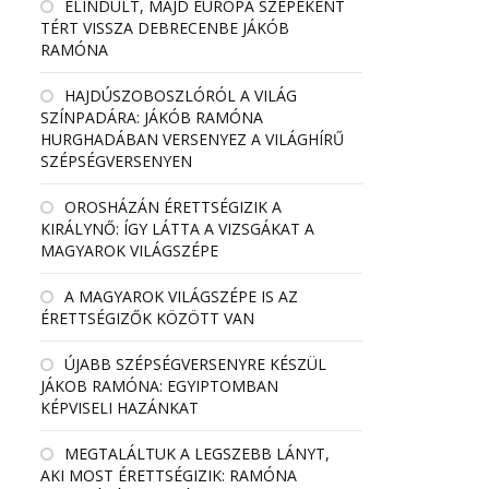
ELINDULT, MAJD EURÓPA SZÉPEKÉNT
TÉRT VISSZA DEBRECENBE JÁKÓB
RAMÓNA
HAJDÚSZOBOSZLÓRÓL A VILÁG
SZÍNPADÁRA: JÁKÓB RAMÓNA
HURGHADÁBAN VERSENYEZ A VILÁGHÍRŰ
SZÉPSÉGVERSENYEN
OROSHÁZÁN ÉRETTSÉGIZIK A
KIRÁLYNŐ: ÍGY LÁTTA A VIZSGÁKAT A
MAGYAROK VILÁGSZÉPE
A MAGYAROK VILÁGSZÉPE IS AZ
ÉRETTSÉGIZŐK KÖZÖTT VAN
ÚJABB SZÉPSÉGVERSENYRE KÉSZÜL
JÁKOB RAMÓNA: EGYIPTOMBAN
KÉPVISELI HAZÁNKAT
MEGTALÁLTUK A LEGSZEBB LÁNYT,
AKI MOST ÉRETTSÉGIZIK: RAMÓNA