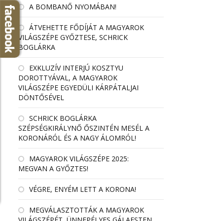
A BOMBANŐ NYOMÁBAN!
ÁTVEHETTE FŐDÍJÁT A MAGYAROK
VILÁGSZÉPE GYŐZTESE, SCHRICK
BOGLÁRKA
EXKLUZÍV INTERJÚ KOSZTYU
DOROTTYÁVAL, A MAGYAROK
VILÁGSZÉPE EGYEDÜLI KÁRPÁTALJAI
DÖNTŐSÉVEL
SCHRICK BOGLÁRKA
SZÉPSÉGKIRÁLYNŐ ŐSZINTÉN MESÉL A
KORONÁRÓL ÉS A NAGY ÁLOMRÓL!
MAGYAROK VILÁGSZÉPE 2025:
MEGVAN A GYŐZTES!
VÉGRE, ENYÉM LETT A KORONA!
MEGVÁLASZTOTTÁK A MAGYAROK
VILÁGSZÉPÉT, ÜNNEPÉLYES GÁLAESTEN