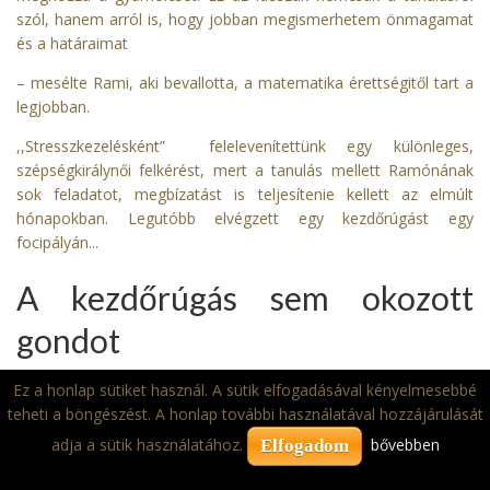
szól, hanem arról is, hogy jobban megismerhetem önmagamat
és a határaimat
– mesélte Rami, aki bevallotta, a matematika érettségitől tart a
legjobban.
,,Stresszkezelésként” felelevenítettünk egy különleges,
szépségkirálynői felkérést, mert a tanulás mellett Ramónának
sok feladatot, megbízatást is teljesítenie kellett az elmúlt
hónapokban. Legutóbb elvégzett egy kezdőrúgást egy
focipályán
...
A kezdőrúgás sem okozott
gondot
– Természetesen a vásárhelyi sportklubnál elvégzett kezdőrúgás
Ez a honlap sütiket használ. A sütik elfogadásával kényelmesebbé
volt a legizgalmasabb, hiszen a bátyám volt fociklubja a HFC. A
teheti a böngészést. A honlap további használatával hozzájárulását
volt csapattársaival, való találkozás felidézte bennem a régi
adja a sütik használatához.
bővebben
Elfogadom
emlékeket, amikor családommal minden hétvégén együtt
szurkoltunk a csapatnak – elevenítette fel élményeiket a lány.