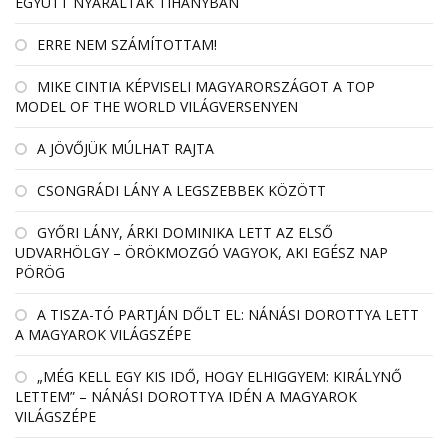
EGYÜTT NYARALTAK TIHANYBAN
ERRE NEM SZÁMÍTOTTAM!
MIKE CINTIA KÉPVISELI MAGYARORSZÁGOT A TOP
MODEL OF THE WORLD VILÁGVERSENYEN
A JÖVŐJÜK MÚLHAT RAJTA
CSONGRÁDI LÁNY A LEGSZEBBEK KÖZÖTT
GYŐRI LÁNY, ÁRKI DOMINIKA LETT AZ ELSŐ
UDVARHÖLGY – ÖRÖKMOZGÓ VAGYOK, AKI EGÉSZ NAP
PÖRÖG
A TISZA-TÓ PARTJÁN DŐLT EL: NÁNÁSI DOROTTYA LETT
A MAGYAROK VILÁGSZÉPE
„MÉG KELL EGY KIS IDŐ, HOGY ELHIGGYEM: KIRÁLYNŐ
LETTEM” – NÁNÁSI DOROTTYA IDÉN A MAGYAROK
VILÁGSZÉPE