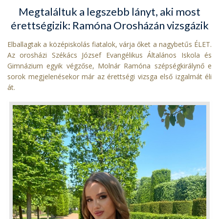
Megtaláltuk a legszebb lányt, aki most
érettségizik: Ramóna Orosházán vizsgázik
Elballagtak a középiskolás fiatalok, várja őket a nagybetűs ÉLET.
Az orosházi Székács József Evangélikus Általános Iskola és
Gimnázium egyik végzőse, Molnár Ramóna szépségkirálynő e
sorok megjelenésekor már az érettségi vizsga első izgalmát éli
át.