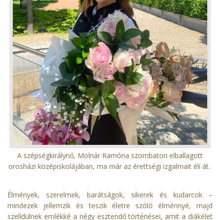
A szépségkirálynő, Molnár Ramóna szombaton elballagott
orosházi középiskolájában, ma már az érettségi izgalmait éli át.
Élmények, szerelmek, barátságok, sikerek és kudarcok –
mindezek jellemzik és teszik életre szóló élménnyé, majd
szelídülnek emlékké a négy esztendő történései, amit a diákélet