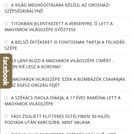
A VILÁG MEGHÓDÍTÁSÁRA KÉSZÜL AZ OROSHÁZI
SZÉPSÉGKIRÁLYNŐ
TITOKBAN JELENTKEZETT A VERSENYRE, Ő LETT A
MAGYAROK VILÁGSZÉPE GYŐZTESE
A BELSŐ ÉRTÉKEKET IS FONTOSNAK TARTJA A FELVIDÉK
SZÉPE
13 LÁNY KÜZD A MAGYAROK VILÁGSZÉPE CÍMÉRT -
VAJON KIÉ LESZ A KORONA?
MAGYAROK VILÁGSZÉPE: EZEK A BOMBÁZÓK CSAVARJÁK
EL AZ EGÉSZ ORSZÁG FEJÉT
A SZÉKÁCS ISKOLA DIÁKJA, A 17 ÉVES RAMÓNA LETT A
MAGYAROK VILÁGSZÉPE
FÁSY ZSÜLIETT FLITTERES ESTÉLYIBEN: 50 KILÓS
FOGYÁSA UTÁN KARCSÚBB, MINT VALAHA