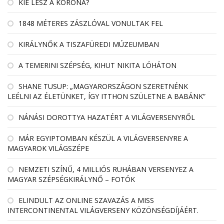
KIÉ LESZ A KORONA?
1848 MÉTERES ZÁSZLÓVAL VONULTAK FEL
KIRÁLYNŐK A TISZAFÜREDI MÚZEUMBAN
A TEMERINI SZÉPSÉG, KIHUT NIKITA LÓHÁTON
SHANE TUSUP: „MAGYARORSZÁGON SZERETNÉNK
LEÉLNI AZ ÉLETÜNKET, ÍGY ITTHON SZÜLETNE A BABÁNK”
NÁNÁSI DOROTTYA HAZATÉRT A VILÁGVERSENYRŐL
MÁR EGYIPTOMBAN KÉSZÜL A VILÁGVERSENYRE A
MAGYAROK VILÁGSZÉPE
NEMZETI SZÍNŰ, 4 MILLIÓS RUHÁBAN VERSENYEZ A
MAGYAR SZÉPSÉGKIRÁLYNŐ – FOTÓK
ELINDULT AZ ONLINE SZAVAZÁS A MISS
INTERCONTINENTAL VILÁGVERSENY KÖZÖNSÉGDÍJÁÉRT.