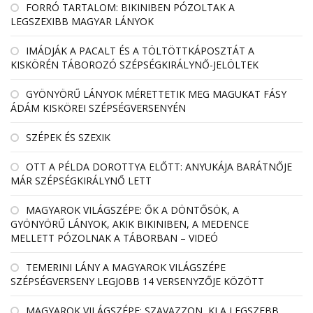
FORRÓ TARTALOM: BIKINIBEN PÓZOLTAK A
LEGSZEXIBB MAGYAR LÁNYOK
IMÁDJÁK A PACALT ÉS A TÖLTÖTTKÁPOSZTÁT A
KISKÖRÉN TÁBOROZÓ SZÉPSÉGKIRÁLYNŐ-JELÖLTEK
GYÖNYÖRŰ LÁNYOK MÉRETTETIK MEG MAGUKAT FÁSY
ÁDÁM KISKÖREI SZÉPSÉGVERSENYÉN
SZÉPEK ÉS SZEXIK
OTT A PÉLDA DOROTTYA ELŐTT: ANYUKÁJA BARÁTNŐJE
MÁR SZÉPSÉGKIRÁLYNŐ LETT
MAGYAROK VILÁGSZÉPE: ŐK A DÖNTŐSÖK, A
GYÖNYÖRŰ LÁNYOK, AKIK BIKINIBEN, A MEDENCE
MELLETT PÓZOLNAK A TÁBORBAN – VIDEÓ
TEMERINI LÁNY A MAGYAROK VILÁGSZÉPE
SZÉPSÉGVERSENY LEGJOBB 14 VERSENYZŐJE KÖZÖTT
MAGYAROK VILÁGSZÉPE: SZAVAZZON, KI A LEGSZEBB