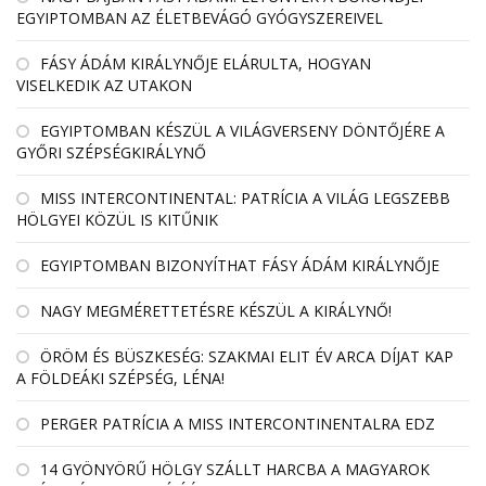
EGYIPTOMBAN AZ ÉLETBEVÁGÓ GYÓGYSZEREIVEL
FÁSY ÁDÁM KIRÁLYNŐJE ELÁRULTA, HOGYAN
VISELKEDIK AZ UTAKON
EGYIPTOMBAN KÉSZÜL A VILÁGVERSENY DÖNTŐJÉRE A
GYŐRI SZÉPSÉGKIRÁLYNŐ
MISS INTERCONTINENTAL: PATRÍCIA A VILÁG LEGSZEBB
HÖLGYEI KÖZÜL IS KITŰNIK
EGYIPTOMBAN BIZONYÍTHAT FÁSY ÁDÁM KIRÁLYNŐJE
NAGY MEGMÉRETTETÉSRE KÉSZÜL A KIRÁLYNŐ!
ÖRÖM ÉS BÜSZKESÉG: SZAKMAI ELIT ÉV ARCA DÍJAT KAP
A FÖLDEÁKI SZÉPSÉG, LÉNA!
PERGER PATRÍCIA A MISS INTERCONTINENTALRA EDZ
14 GYÖNYÖRŰ HÖLGY SZÁLLT HARCBA A MAGYAROK