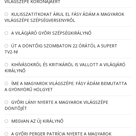
VILÁGSZÉPE KORONÁJÁÉRT
KULISSZATITKOKAT ÁRUL EL FÁSY ÁDÁM A MAGYAROK
VILÁGSZÉPE SZÉPSÉGVERSENYRŐL
A VILÁGJÁRÓ GYŐRI SZÉPSÉGKIRÁLYNŐ
ÚT A DÖNTŐIG SZOMBATON 22 ÓRÁTÓL A SUPERT
TV2-N!
KIHÍVÁSOKRÓL ÉS KRITIKÁRÓL IS VALLOTT A VILÁGJÁRÓ
KIRÁLYNŐ
ÍME A MAGYAROK VILÁGSZÉPE: FÁSY ÁDÁM BEMUTATTA
A GYÖNYÖRŰ HÖLGYET
GYŐRI LÁNY NYERTE A MAGYAROK VILÁGSZÉPE
DÖNTŐJÉT
MEGVAN AZ ÚJ KIRÁLYNŐ
A GYŐRI PERGER PATRÍCIA NYERTE A MAGYAROK