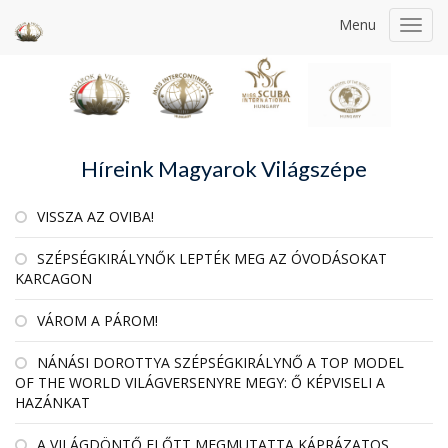
Menu
Toggl
navig
Híreink Magyarok Világszépe
VISSZA AZ OVIBA!
SZÉPSÉGKIRÁLYNŐK LEPTÉK MEG AZ ÓVODÁSOKAT
KARCAGON
VÁROM A PÁROM!
NÁNÁSI DOROTTYA SZÉPSÉGKIRÁLYNŐ A TOP MODEL
OF THE WORLD VILÁGVERSENYRE MEGY: Ő KÉPVISELI A
HAZÁNKAT
A VILÁGDÖNTŐ ELŐTT MEGMUTATTA KÁPRÁZATOS