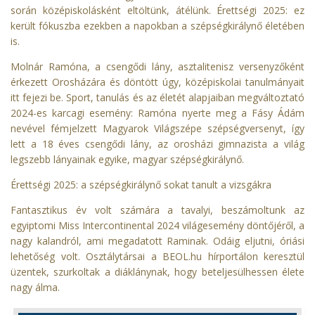
során középiskolásként eltöltünk, átélünk. Érettségi 2025: ez
került fókuszba ezekben a napokban a szépségkirálynő életében
is.
Molnár Ramóna, a csengődi lány, asztalitenisz versenyzőként
érkezett Orosházára és döntött úgy, középiskolai tanulmányait
itt fejezi be. Sport, tanulás és az életét alapjaiban megváltoztató
2024-es karcagi esemény: Ramóna nyerte meg a Fásy Ádám
nevével fémjelzett Magyarok Világszépe szépségversenyt, így
lett a 18 éves csengődi lány, az orosházi gimnazista a világ
legszebb lányainak egyike, magyar szépségkirálynő.
Érettségi 2025: a szépségkirálynő sokat tanult a vizsgákra
Fantasztikus év volt számára a tavalyi, beszámoltunk az
egyiptomi Miss Intercontinental 2024 világesemény döntőjéről, a
nagy kalandról, ami megadatott Raminak. Odáig eljutni, óriási
lehetőség volt. Osztálytársai a BEOL.hu hírportálon keresztül
üzentek, szurkoltak a diáklánynak, hogy beteljesülhessen élete
nagy álma.