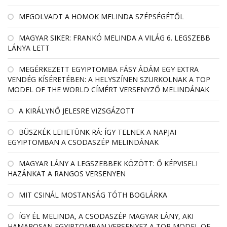
MEGOLVADT A HOMOK MELINDA SZÉPSÉGÉTŐL
MAGYAR SIKER: FRANKÓ MELINDA A VILÁG 6. LEGSZEBB
LÁNYA LETT
MEGÉRKEZETT EGYIPTOMBA FÁSY ÁDÁM EGY EXTRA
VENDÉG KÍSÉRETÉBEN: A HELYSZÍNEN SZURKOLNAK A TOP
MODEL OF THE WORLD CÍMÉRT VERSENYZŐ MELINDÁNAK
A KIRÁLYNŐ JELESRE VIZSGÁZOTT
BÜSZKÉK LEHETÜNK RÁ: ÍGY TELNEK A NAPJAI
EGYIPTOMBAN A CSODASZÉP MELINDÁNAK
MAGYAR LÁNY A LEGSZEBBEK KÖZÖTT: Ő KÉPVISELI
HAZÁNKAT A RANGOS VERSENYEN
MIT CSINÁL MOSTANSÁG TÓTH BOGLÁRKA
ÍGY ÉL MELINDA, A CSODASZÉP MAGYAR LÁNY, AKI
HAMAROSAN EGYIPTOMBAN VERSENYEZ A TOP MODEL OF