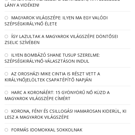
LÁNY A VIDÉKEN!
MAGYAROK VILÁGSZÉPE: ILYEN MA EGY VALÓDI
SZÉPSÉGKIRÁLYNŐ ÉLETE
ÍGY LAZULTAK A MAGYAROK VILÁGSZÉPE DÖNTŐSEI
ZSELIC SZÍVÉBEN
ILYEN BOMBÁZÓ SHANE TUSUP SZERELME:
SZÉPSÉGKIRÁLYNŐ-VÁLASZTÁSON INDUL
AZ OROSHÁZI MIKE CINTIA IS RÉSZT VETT A
KIRÁLYNŐJELÖLTEK CSAPATÉPÍTŐ NAPJÁN
HARC A KORONÁÉRT: 15 GYÖNYÖRŰ NŐ KÜZD A
MAGYAROK VILÁGSZÉPE CÍMÉRT
KORONA, FÉNY ÉS CSILLOGÁS! HAMAROSAN KIDERÜL, KI
LESZ A MAGYAROK VILÁGSZÉPE
FORMÁS IDOMOKKAL SOKKOLNAK