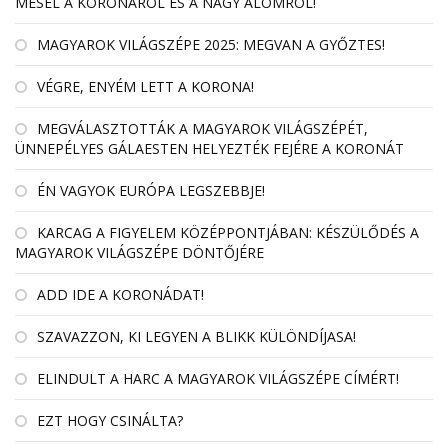
MESÉL A KORONÁRÓL ÉS A NAGY ÁLOMRÓL!
MAGYAROK VILÁGSZÉPE 2025: MEGVAN A GYŐZTES!
VÉGRE, ENYÉM LETT A KORONA!
MEGVÁLASZTOTTÁK A MAGYAROK VILÁGSZÉPÉT,
ÜNNEPÉLYES GÁLAESTEN HELYEZTÉK FEJÉRE A KORONÁT
ÉN VAGYOK EURÓPA LEGSZEBBJE!
KARCAG A FIGYELEM KÖZÉPPONTJÁBAN: KÉSZÜLŐDÉS A
MAGYAROK VILÁGSZÉPE DÖNTŐJÉRE
ADD IDE A KORONÁDAT!
SZAVAZZON, KI LEGYEN A BLIKK KÜLÖNDÍJASA!
ELINDULT A HARC A MAGYAROK VILÁGSZÉPE CÍMÉRT!
EZT HOGY CSINÁLTA?