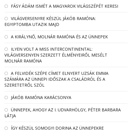
FÁSY ÁDÁM ISMÉT A MAGYAROK VILÁGSZÉPÉT KERESI
VILÁGVERSENYRE KÉSZÜL JÁKÓB RAMÓNA:
EGYIPTOMBA UTAZIK MAJD
A KIRÁLYNŐ, MOLNÁR RAMÓNA ÉS AZ ÜNNEPEK
ILYEN VOLT A MISS INTERCONTINENTAL:
VILÁGVERSENYEN SZERZETT ÉLMÉNYEIRŐL MESÉLT
MOLNÁR RAMÓNA
A FELVIDÉK SZÉPE CÍMET ELNYERT UZSÁK EMMA
SZÁMÁRA AZ ÜNNEPI IDŐSZAK A CSALÁDRÓL ÉS A
SZERETETRŐL SZÓL
JÁKÓB RAMÓNA KARÁCSONYA
ÜNNEPEK, AHOGY AZ I. UDVARHÖLGY, PÉTER BARBARA
LÁTJA
ÍGY KÉSZÜL SOMOGYI DORINA AZ ÜNNEPEKRE