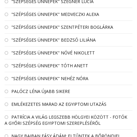
"SZÉPSÉGES ÜNNEPEK" SZEGNER LÚCIA
"SZÉPSÉGES ÜNNEPEK" MEDVECZKI ALEXA
"SZÉPSÉGES ÜNNEPEK" SZENTPÉTERI BOGLÁRKA
"SZÉPSÉGES ÜNNEPEK" BEDZSÓ LILIÁNA
"SZÉPSÉGES ÜNNEPEK" NÓVÉ NIKOLETT
"SZÉPSÉGES ÜNNEPEK" TÓTH ANETT
"SZÉPSÉGES ÜNNEPEK" NEHÉZ NÓRA
PALÓCZ LÉNA ÚJABB SIKERE
EMLÉKEZETES MARAD AZ EGYIPTOMI UTAZÁS
PATRÍCIA A VILÁG LEGSZEBB HÖLGYEI KÖZÖTT - FOTÓK
A GYŐRI SZÉPSÉG EGYIPTOMI SZEREPLÉSÉRŐL
NAGY BAJBAN FÁSY ÁDÁM: ELTŰNTEK A BŐRÖNDJEI