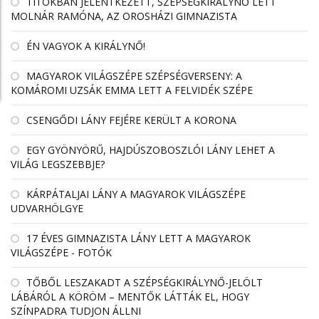
TITOKBAN JELENTKEZETT, SZÉPSÉGKIRÁLYNŐ LETT
MOLNÁR RAMÓNA, AZ OROSHÁZI GIMNAZISTA
ÉN VAGYOK A KIRÁLYNŐ!
MAGYAROK VILÁGSZÉPE SZÉPSÉGVERSENY: A
KOMÁROMI UZSÁK EMMA LETT A FELVIDÉK SZÉPE
CSENGŐDI LÁNY FEJÉRE KERÜLT A KORONA
EGY GYÖNYÖRŰ, HAJDÚSZOBOSZLÓI LÁNY LEHET A
VILÁG LEGSZEBBJE?
KÁRPÁTALJAI LÁNY A MAGYAROK VILÁGSZÉPE
UDVARHÖLGYE
17 ÉVES GIMNAZISTA LÁNY LETT A MAGYAROK
VILÁGSZÉPE - FOTÓK
TŐBŐL LESZAKADT A SZÉPSÉGKIRÁLYNŐ-JELÖLT
LÁBÁRÓL A KÖRÖM – MENTŐK LÁTTÁK EL, HOGY
SZÍNPADRA TUDJON ÁLLNI