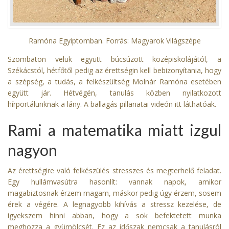
Ramóna Egyiptomban. Forrás: Magyarok Világszépe
Szombaton velük együtt búcsúzott középiskolájától, a
Székácstól, hétfőtől pedig az érettségin kell bebizonyítania, hogy
a szépség, a tudás, a felkészültség Molnár Ramóna esetében
együtt jár. Hétvégén, tanulás közben nyilatkozott
hírportálunknak a lány. A ballagás pillanatai
videón itt láthatóak.
Rami a matematika miatt izgul
nagyon
Az érettségire való felkészülés stresszes és megterhelő feladat.
Egy hullámvasútra hasonlít: vannak napok, amikor
magabiztosnak érzem magam, máskor pedig úgy érzem, sosem
érek a végére. A legnagyobb kihívás a stressz kezelése, de
igyekszem hinni abban, hogy a sok befektetett munka
meghozza a gyümölcsét. Ez az időszak nemcsak a tanulásról