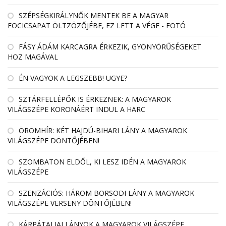
SZÉPSÉGKIRÁLYNŐK MENTEK BE A MAGYAR
FOCICSAPAT ÖLTZÖZŐJÉBE, EZ LETT A VÉGE - FOTÓ
FÁSY ÁDÁM KARCAGRA ÉRKEZIK, GYÖNYÖRŰSÉGEKET
HOZ MAGÁVAL
ÉN VAGYOK A LEGSZEBB! UGYE?
SZTÁRFELLÉPŐK IS ÉRKEZNEK: A MAGYAROK
VILÁGSZÉPE KORONÁÉRT INDUL A HARC
ÖRÖMHÍR: KÉT HAJDÚ-BIHARI LÁNY A MAGYAROK
VILÁGSZÉPE DÖNTŐJÉBEN!
SZOMBATON ELDŐL, KI LESZ IDÉN A MAGYAROK
VILÁGSZÉPE
SZENZÁCIÓS: HÁROM BORSODI LÁNY A MAGYAROK
VILÁGSZÉPE VERSENY DÖNTŐJÉBEN!
KÁRPÁTALJAI LÁNYOK A MAGYAROK VILÁGSZÉPE