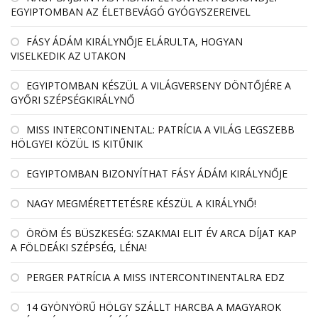
EGYIPTOMBAN AZ ÉLETBEVÁGÓ GYÓGYSZEREIVEL
FÁSY ÁDÁM KIRÁLYNŐJE ELÁRULTA, HOGYAN
VISELKEDIK AZ UTAKON
EGYIPTOMBAN KÉSZÜL A VILÁGVERSENY DÖNTŐJÉRE A
GYŐRI SZÉPSÉGKIRÁLYNŐ
MISS INTERCONTINENTAL: PATRÍCIA A VILÁG LEGSZEBB
HÖLGYEI KÖZÜL IS KITŰNIK
EGYIPTOMBAN BIZONYÍTHAT FÁSY ÁDÁM KIRÁLYNŐJE
NAGY MEGMÉRETTETÉSRE KÉSZÜL A KIRÁLYNŐ!
ÖRÖM ÉS BÜSZKESÉG: SZAKMAI ELIT ÉV ARCA DÍJAT KAP
A FÖLDEÁKI SZÉPSÉG, LÉNA!
PERGER PATRÍCIA A MISS INTERCONTINENTALRA EDZ
14 GYÖNYÖRŰ HÖLGY SZÁLLT HARCBA A MAGYAROK