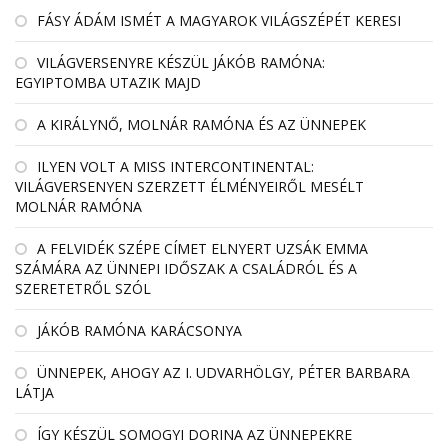
FÁSY ÁDÁM ISMÉT A MAGYAROK VILÁGSZÉPÉT KERESI
VILÁGVERSENYRE KÉSZÜL JÁKÓB RAMÓNA:
EGYIPTOMBA UTAZIK MAJD
A KIRÁLYNŐ, MOLNÁR RAMÓNA ÉS AZ ÜNNEPEK
ILYEN VOLT A MISS INTERCONTINENTAL:
VILÁGVERSENYEN SZERZETT ÉLMÉNYEIRŐL MESÉLT
MOLNÁR RAMÓNA
A FELVIDÉK SZÉPE CÍMET ELNYERT UZSÁK EMMA
SZÁMÁRA AZ ÜNNEPI IDŐSZAK A CSALÁDRÓL ÉS A
SZERETETRŐL SZÓL
JÁKÓB RAMÓNA KARÁCSONYA
ÜNNEPEK, AHOGY AZ I. UDVARHÖLGY, PÉTER BARBARA
LÁTJA
ÍGY KÉSZÜL SOMOGYI DORINA AZ ÜNNEPEKRE