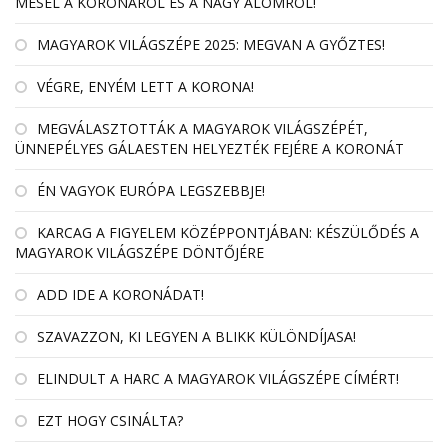
MESÉL A KORONÁRÓL ÉS A NAGY ÁLOMRÓL!
MAGYAROK VILÁGSZÉPE 2025: MEGVAN A GYŐZTES!
VÉGRE, ENYÉM LETT A KORONA!
MEGVÁLASZTOTTÁK A MAGYAROK VILÁGSZÉPÉT,
ÜNNEPÉLYES GÁLAESTEN HELYEZTÉK FEJÉRE A KORONÁT
ÉN VAGYOK EURÓPA LEGSZEBBJE!
KARCAG A FIGYELEM KÖZÉPPONTJÁBAN: KÉSZÜLŐDÉS A
MAGYAROK VILÁGSZÉPE DÖNTŐJÉRE
ADD IDE A KORONÁDAT!
SZAVAZZON, KI LEGYEN A BLIKK KÜLÖNDÍJASA!
ELINDULT A HARC A MAGYAROK VILÁGSZÉPE CÍMÉRT!
EZT HOGY CSINÁLTA?