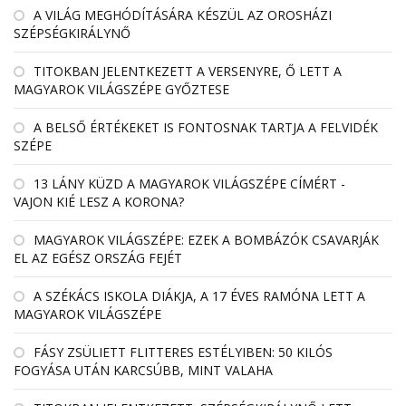
A VILÁG MEGHÓDÍTÁSÁRA KÉSZÜL AZ OROSHÁZI
SZÉPSÉGKIRÁLYNŐ
TITOKBAN JELENTKEZETT A VERSENYRE, Ő LETT A
MAGYAROK VILÁGSZÉPE GYŐZTESE
A BELSŐ ÉRTÉKEKET IS FONTOSNAK TARTJA A FELVIDÉK
SZÉPE
13 LÁNY KÜZD A MAGYAROK VILÁGSZÉPE CÍMÉRT -
VAJON KIÉ LESZ A KORONA?
MAGYAROK VILÁGSZÉPE: EZEK A BOMBÁZÓK CSAVARJÁK
EL AZ EGÉSZ ORSZÁG FEJÉT
A SZÉKÁCS ISKOLA DIÁKJA, A 17 ÉVES RAMÓNA LETT A
MAGYAROK VILÁGSZÉPE
FÁSY ZSÜLIETT FLITTERES ESTÉLYIBEN: 50 KILÓS
FOGYÁSA UTÁN KARCSÚBB, MINT VALAHA