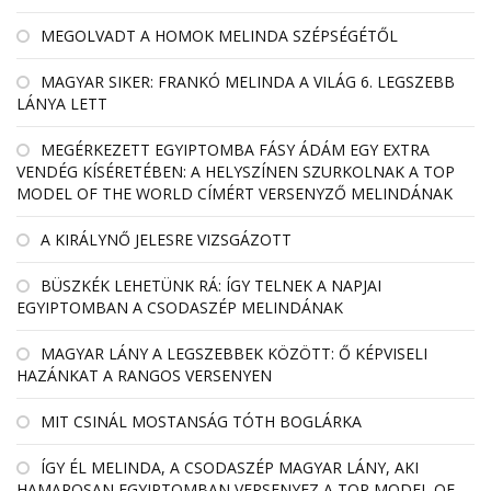
MEGOLVADT A HOMOK MELINDA SZÉPSÉGÉTŐL
MAGYAR SIKER: FRANKÓ MELINDA A VILÁG 6. LEGSZEBB
LÁNYA LETT
MEGÉRKEZETT EGYIPTOMBA FÁSY ÁDÁM EGY EXTRA
VENDÉG KÍSÉRETÉBEN: A HELYSZÍNEN SZURKOLNAK A TOP
MODEL OF THE WORLD CÍMÉRT VERSENYZŐ MELINDÁNAK
A KIRÁLYNŐ JELESRE VIZSGÁZOTT
BÜSZKÉK LEHETÜNK RÁ: ÍGY TELNEK A NAPJAI
EGYIPTOMBAN A CSODASZÉP MELINDÁNAK
MAGYAR LÁNY A LEGSZEBBEK KÖZÖTT: Ő KÉPVISELI
HAZÁNKAT A RANGOS VERSENYEN
MIT CSINÁL MOSTANSÁG TÓTH BOGLÁRKA
ÍGY ÉL MELINDA, A CSODASZÉP MAGYAR LÁNY, AKI
HAMAROSAN EGYIPTOMBAN VERSENYEZ A TOP MODEL OF