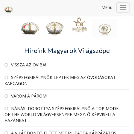
Menu
Toggl
navig
Híreink Magyarok Világszépe
VISSZA AZ OVIBA!
SZÉPSÉGKIRÁLYNŐK LEPTÉK MEG AZ ÓVODÁSOKAT
KARCAGON
VÁROM A PÁROM!
NÁNÁSI DOROTTYA SZÉPSÉGKIRÁLYNŐ A TOP MODEL
OF THE WORLD VILÁGVERSENYRE MEGY: Ő KÉPVISELI A
HAZÁNKAT
A VILÁGDÖNTŐ ELŐTT MEGMUTATTA KÁPRÁZATOS