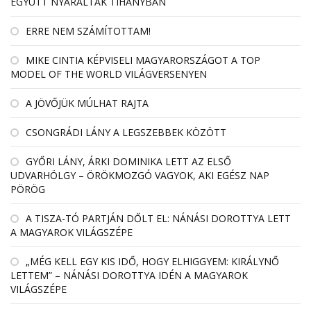
EGYÜTT NYARALTAK TIHANYBAN
ERRE NEM SZÁMÍTOTTAM!
MIKE CINTIA KÉPVISELI MAGYARORSZÁGOT A TOP
MODEL OF THE WORLD VILÁGVERSENYEN
A JÖVŐJÜK MÚLHAT RAJTA
CSONGRÁDI LÁNY A LEGSZEBBEK KÖZÖTT
GYŐRI LÁNY, ÁRKI DOMINIKA LETT AZ ELSŐ
UDVARHÖLGY – ÖRÖKMOZGÓ VAGYOK, AKI EGÉSZ NAP
PÖRÖG
A TISZA-TÓ PARTJÁN DŐLT EL: NÁNÁSI DOROTTYA LETT
A MAGYAROK VILÁGSZÉPE
„MÉG KELL EGY KIS IDŐ, HOGY ELHIGGYEM: KIRÁLYNŐ
LETTEM” – NÁNÁSI DOROTTYA IDÉN A MAGYAROK
VILÁGSZÉPE