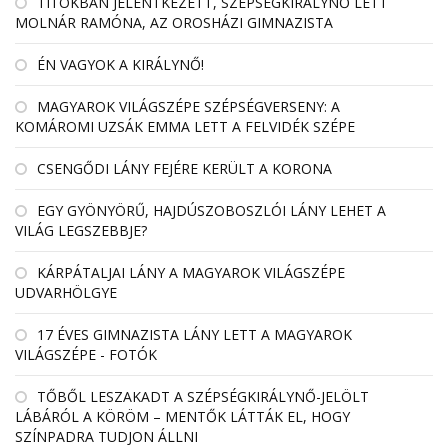
TITOKBAN JELENTKEZETT, SZÉPSÉGKIRÁLYNŐ LETT
MOLNÁR RAMÓNA, AZ OROSHÁZI GIMNAZISTA
ÉN VAGYOK A KIRÁLYNŐ!
MAGYAROK VILÁGSZÉPE SZÉPSÉGVERSENY: A
KOMÁROMI UZSÁK EMMA LETT A FELVIDÉK SZÉPE
CSENGŐDI LÁNY FEJÉRE KERÜLT A KORONA
EGY GYÖNYÖRŰ, HAJDÚSZOBOSZLÓI LÁNY LEHET A
VILÁG LEGSZEBBJE?
KÁRPÁTALJAI LÁNY A MAGYAROK VILÁGSZÉPE
UDVARHÖLGYE
17 ÉVES GIMNAZISTA LÁNY LETT A MAGYAROK
VILÁGSZÉPE - FOTÓK
TŐBŐL LESZAKADT A SZÉPSÉGKIRÁLYNŐ-JELÖLT
LÁBÁRÓL A KÖRÖM – MENTŐK LÁTTÁK EL, HOGY
SZÍNPADRA TUDJON ÁLLNI