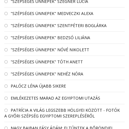
"SZÉPSÉGES ÜNNEPEK" SZEGNER LÚCIA
"SZÉPSÉGES ÜNNEPEK" MEDVECZKI ALEXA
"SZÉPSÉGES ÜNNEPEK" SZENTPÉTERI BOGLÁRKA
"SZÉPSÉGES ÜNNEPEK" BEDZSÓ LILIÁNA
"SZÉPSÉGES ÜNNEPEK" NÓVÉ NIKOLETT
"SZÉPSÉGES ÜNNEPEK" TÓTH ANETT
"SZÉPSÉGES ÜNNEPEK" NEHÉZ NÓRA
PALÓCZ LÉNA ÚJABB SIKERE
EMLÉKEZETES MARAD AZ EGYIPTOMI UTAZÁS
PATRÍCIA A VILÁG LEGSZEBB HÖLGYEI KÖZÖTT - FOTÓK
A GYŐRI SZÉPSÉG EGYIPTOMI SZEREPLÉSÉRŐL
NAGY BAJBAN FÁSY ÁDÁM: ELTŰNTEK A BŐRÖNDJEI