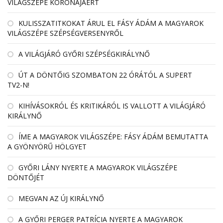
VILÁGSZÉPE KORONÁJÁÉRT
KULISSZATITKOKAT ÁRUL EL FÁSY ÁDÁM A MAGYAROK
VILÁGSZÉPE SZÉPSÉGVERSENYRŐL
A VILÁGJÁRÓ GYŐRI SZÉPSÉGKIRÁLYNŐ
ÚT A DÖNTŐIG SZOMBATON 22 ÓRÁTÓL A SUPERT
TV2-N!
KIHÍVÁSOKRÓL ÉS KRITIKÁRÓL IS VALLOTT A VILÁGJÁRÓ
KIRÁLYNŐ
ÍME A MAGYAROK VILÁGSZÉPE: FÁSY ÁDÁM BEMUTATTA
A GYÖNYÖRŰ HÖLGYET
GYŐRI LÁNY NYERTE A MAGYAROK VILÁGSZÉPE
DÖNTŐJÉT
MEGVAN AZ ÚJ KIRÁLYNŐ
A GYŐRI PERGER PATRÍCIA NYERTE A MAGYAROK