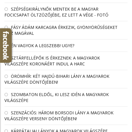
SZÉPSÉGKIRÁLYNŐK MENTEK BE A MAGYAR
FOCICSAPAT ÖLTZÖZŐJÉBE, EZ LETT A VÉGE - FOTÓ
FÁSY ÁDÁM KARCAGRA ÉRKEZIK, GYÖNYÖRŰSÉGEKET
HOZ MAGÁVAL
ÉN VAGYOK A LEGSZEBB! UGYE?
SZTÁRFELLÉPŐK IS ÉRKEZNEK: A MAGYAROK
VILÁGSZÉPE KORONÁÉRT INDUL A HARC
ÖRÖMHÍR: KÉT HAJDÚ-BIHARI LÁNY A MAGYAROK
VILÁGSZÉPE DÖNTŐJÉBEN!
SZOMBATON ELDŐL, KI LESZ IDÉN A MAGYAROK
VILÁGSZÉPE
SZENZÁCIÓS: HÁROM BORSODI LÁNY A MAGYAROK
VILÁGSZÉPE VERSENY DÖNTŐJÉBEN!
KÁRPÁTALJAI LÁNYOK A MAGYAROK VILÁGSZÉPE