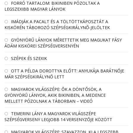
FORRÓ TARTALOM: BIKINIBEN PÓZOLTAK A
LEGSZEXIBB MAGYAR LÁNYOK
IMÁDJÁK A PACALT ÉS A TÖLTÖTTKÁPOSZTÁT A
KISKÖRÉN TÁBOROZÓ SZÉPSÉGKIRÁLYNŐ-JELÖLTEK
GYÖNYÖRŰ LÁNYOK MÉRETTETIK MEG MAGUKAT FÁSY
ÁDÁM KISKÖREI SZÉPSÉGVERSENYÉN
SZÉPEK ÉS SZEXIK
OTT A PÉLDA DOROTTYA ELŐTT: ANYUKÁJA BARÁTNŐJE
MÁR SZÉPSÉGKIRÁLYNŐ LETT
MAGYAROK VILÁGSZÉPE: ŐK A DÖNTŐSÖK, A
GYÖNYÖRŰ LÁNYOK, AKIK BIKINIBEN, A MEDENCE
MELLETT PÓZOLNAK A TÁBORBAN – VIDEÓ
TEMERINI LÁNY A MAGYAROK VILÁGSZÉPE
SZÉPSÉGVERSENY LEGJOBB 14 VERSENYZŐJE KÖZÖTT
MAGYAROK VILÁGSZÉPE: SZAVAZZON, KI A LEGSZEBB