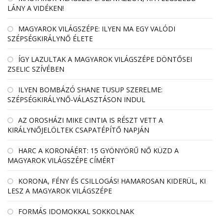
LÁNY A VIDÉKEN!
MAGYAROK VILÁGSZÉPE: ILYEN MA EGY VALÓDI
SZÉPSÉGKIRÁLYNŐ ÉLETE
ÍGY LAZULTAK A MAGYAROK VILÁGSZÉPE DÖNTŐSEI
ZSELIC SZÍVÉBEN
ILYEN BOMBÁZÓ SHANE TUSUP SZERELME:
SZÉPSÉGKIRÁLYNŐ-VÁLASZTÁSON INDUL
AZ OROSHÁZI MIKE CINTIA IS RÉSZT VETT A
KIRÁLYNŐJELÖLTEK CSAPATÉPÍTŐ NAPJÁN
HARC A KORONÁÉRT: 15 GYÖNYÖRŰ NŐ KÜZD A
MAGYAROK VILÁGSZÉPE CÍMÉRT
KORONA, FÉNY ÉS CSILLOGÁS! HAMAROSAN KIDERÜL, KI
LESZ A MAGYAROK VILÁGSZÉPE
FORMÁS IDOMOKKAL SOKKOLNAK