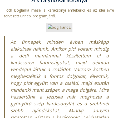
Tóth Boglárka mesél a karácsonyi emlékeiről és az idei évre
tervezett ünnepi programjáról.
Az ünnepek minden évben másképp
alakulnak nálunk. Amikor pici voltam mindig
a dédi mamámmal készítettem el a
karácsonyi finomságokat, majd délután
vendégül láttuk a családot. Vacsora közben
megbeszéltük a fontos dolgokat, élveztük,
hogy picit együtt van a család, majd ezután
mindenki ment szépen a maga dolgára. Mire
hazaértünk a Jézuska már meghozta a
gyönyörű szép karácsonyfát és a szebbnél
szebb ajándékokat. Mindig annyira
izgatottan vártam a karácsonyt. Leírhatatlan