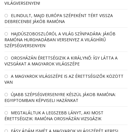
VILÁGVERSENYEN!
ELINDULT, MAJD EURÓPA SZÉPEKÉNT TÉRT VISSZA
DEBRECENBE JÁKÓB RAMÓNA
HAJDÚSZOBOSZLÓRÓL A VILÁG SZÍNPADÁRA: JÁKÓB
RAMÓNA HURGHADÁBAN VERSENYEZ A VILÁGHÍRŰ
SZÉPSÉGVERSENYEN
OROSHÁZÁN ÉRETTSÉGIZIK A KIRÁLYNŐ: ÍGY LÁTTA A
VIZSGÁKAT A MAGYAROK VILÁGSZÉPE
A MAGYAROK VILÁGSZÉPE IS AZ ÉRETTSÉGIZŐK KÖZÖTT
VAN
ÚJABB SZÉPSÉGVERSENYRE KÉSZÜL JÁKOB RAMÓNA:
EGYIPTOMBAN KÉPVISELI HAZÁNKAT
MEGTALÁLTUK A LEGSZEBB LÁNYT, AKI MOST
ÉRETTSÉGIZIK: RAMÓNA OROSHÁZÁN VIZSGÁZIK
FÁSY ÁDÁM ISMÉT A MAGYAROK VILÁGSZÉPÉT KERESI