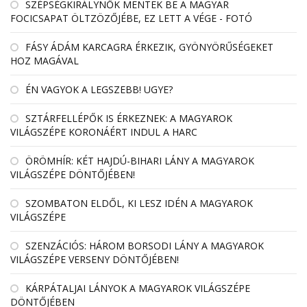
SZÉPSÉGKIRÁLYNŐK MENTEK BE A MAGYAR
FOCICSAPAT ÖLTZÖZŐJÉBE, EZ LETT A VÉGE - FOTÓ
FÁSY ÁDÁM KARCAGRA ÉRKEZIK, GYÖNYÖRŰSÉGEKET
HOZ MAGÁVAL
ÉN VAGYOK A LEGSZEBB! UGYE?
SZTÁRFELLÉPŐK IS ÉRKEZNEK: A MAGYAROK
VILÁGSZÉPE KORONÁÉRT INDUL A HARC
ÖRÖMHÍR: KÉT HAJDÚ-BIHARI LÁNY A MAGYAROK
VILÁGSZÉPE DÖNTŐJÉBEN!
SZOMBATON ELDŐL, KI LESZ IDÉN A MAGYAROK
VILÁGSZÉPE
SZENZÁCIÓS: HÁROM BORSODI LÁNY A MAGYAROK
VILÁGSZÉPE VERSENY DÖNTŐJÉBEN!
KÁRPÁTALJAI LÁNYOK A MAGYAROK VILÁGSZÉPE
DÖNTŐJÉBEN