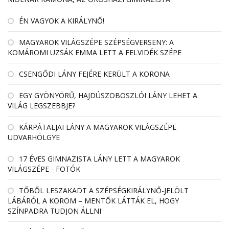
ÉN VAGYOK A KIRÁLYNŐ!
MAGYAROK VILÁGSZÉPE SZÉPSÉGVERSENY: A
KOMÁROMI UZSÁK EMMA LETT A FELVIDÉK SZÉPE
CSENGŐDI LÁNY FEJÉRE KERÜLT A KORONA
EGY GYÖNYÖRŰ, HAJDÚSZOBOSZLÓI LÁNY LEHET A
VILÁG LEGSZEBBJE?
KÁRPÁTALJAI LÁNY A MAGYAROK VILÁGSZÉPE
UDVARHÖLGYE
17 ÉVES GIMNAZISTA LÁNY LETT A MAGYAROK
VILÁGSZÉPE - FOTÓK
TŐBŐL LESZAKADT A SZÉPSÉGKIRÁLYNŐ-JELÖLT
LÁBÁRÓL A KÖRÖM – MENTŐK LÁTTÁK EL, HOGY
SZÍNPADRA TUDJON ÁLLNI