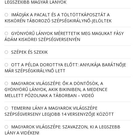
LEGSZEXIBB MAGYAR LÁNYOK
IMÁDJÁK A PACALT ÉS A TÖLTÖTTKÁPOSZTÁT A
KISKÖRÉN TÁBOROZÓ SZÉPSÉGKIRÁLYNŐ-JELÖLTEK
GYÖNYÖRŰ LÁNYOK MÉRETTETIK MEG MAGUKAT FÁSY
ÁDÁM KISKÖREI SZÉPSÉGVERSENYÉN
SZÉPEK ÉS SZEXIK
OTT A PÉLDA DOROTTYA ELŐTT: ANYUKÁJA BARÁTNŐJE
MÁR SZÉPSÉGKIRÁLYNŐ LETT
MAGYAROK VILÁGSZÉPE: ŐK A DÖNTŐSÖK, A
GYÖNYÖRŰ LÁNYOK, AKIK BIKINIBEN, A MEDENCE
MELLETT PÓZOLNAK A TÁBORBAN – VIDEÓ
TEMERINI LÁNY A MAGYAROK VILÁGSZÉPE
SZÉPSÉGVERSENY LEGJOBB 14 VERSENYZŐJE KÖZÖTT
MAGYAROK VILÁGSZÉPE: SZAVAZZON, KI A LEGSZEBB
LÁNY A VIDÉKEN!