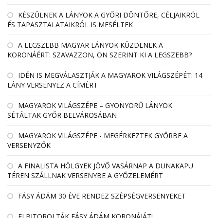
KÉSZÜLNEK A LÁNYOK A GYŐRI DÖNTŐRE, CÉLJAIKRÓL
ÉS TAPASZTALATAIKRÓL IS MESÉLTEK
A LEGSZEBB MAGYAR LÁNYOK KÜZDENEK A
KORONÁÉRT: SZAVAZZON, ÖN SZERINT KI A LEGSZEBB?
IDÉN IS MEGVÁLASZTJÁK A MAGYAROK VILÁGSZÉPÉT: 14
LÁNY VERSENYEZ A CÍMÉRT
MAGYAROK VILÁGSZÉPE – GYÖNYÖRŰ LÁNYOK
SÉTÁLTAK GYŐR BELVÁROSÁBAN
MAGYAROK VILÁGSZÉPE - MEGÉRKEZTEK GYŐRBE A
VERSENYZŐK
A FINALISTA HÖLGYEK JÖVŐ VASÁRNAP A DUNAKAPU
TÉREN SZÁLLNAK VERSENYBE A GYŐZELEMÉRT
FÁSY ÁDÁM 30 ÉVE RENDEZ SZÉPSÉGVERSENYEKET
ELBITOROLTÁK FÁSY ÁDÁM KORONÁJÁT!