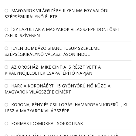
MAGYAROK VILÁGSZÉPE: ILYEN MA EGY VALÓDI
SZÉPSÉGKIRÁLYNŐ ÉLETE
ÍGY LAZULTAK A MAGYAROK VILÁGSZÉPE DÖNTŐSEI
ZSELIC SZÍVÉBEN
ILYEN BOMBÁZÓ SHANE TUSUP SZERELME:
SZÉPSÉGKIRÁLYNŐ-VÁLASZTÁSON INDUL
AZ OROSHÁZI MIKE CINTIA IS RÉSZT VETT A
KIRÁLYNŐJELÖLTEK CSAPATÉPÍTŐ NAPJÁN
HARC A KORONÁÉRT: 15 GYÖNYÖRŰ NŐ KÜZD A
MAGYAROK VILÁGSZÉPE CÍMÉRT
KORONA, FÉNY ÉS CSILLOGÁS! HAMAROSAN KIDERÜL, KI
LESZ A MAGYAROK VILÁGSZÉPE
FORMÁS IDOMOKKAL SOKKOLNAK