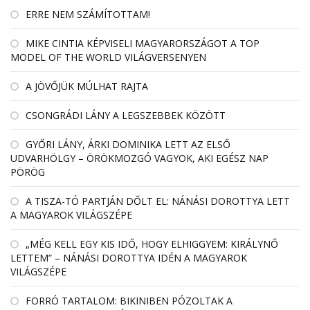
ERRE NEM SZÁMÍTOTTAM!
MIKE CINTIA KÉPVISELI MAGYARORSZÁGOT A TOP
MODEL OF THE WORLD VILÁGVERSENYEN
A JÖVŐJÜK MÚLHAT RAJTA
CSONGRÁDI LÁNY A LEGSZEBBEK KÖZÖTT
GYŐRI LÁNY, ÁRKI DOMINIKA LETT AZ ELSŐ
UDVARHÖLGY – ÖRÖKMOZGÓ VAGYOK, AKI EGÉSZ NAP
PÖRÖG
A TISZA-TÓ PARTJÁN DŐLT EL: NÁNÁSI DOROTTYA LETT
A MAGYAROK VILÁGSZÉPE
„MÉG KELL EGY KIS IDŐ, HOGY ELHIGGYEM: KIRÁLYNŐ
LETTEM” – NÁNÁSI DOROTTYA IDÉN A MAGYAROK
VILÁGSZÉPE
FORRÓ TARTALOM: BIKINIBEN PÓZOLTAK A