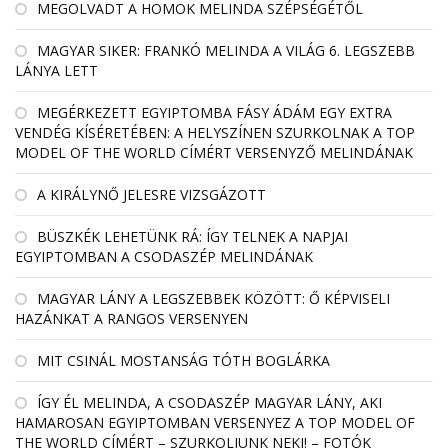
MEGOLVADT A HOMOK MELINDA SZÉPSÉGÉTŐL
MAGYAR SIKER: FRANKÓ MELINDA A VILÁG 6. LEGSZEBB
LÁNYA LETT
MEGÉRKEZETT EGYIPTOMBA FÁSY ÁDÁM EGY EXTRA
VENDÉG KÍSÉRETÉBEN: A HELYSZÍNEN SZURKOLNAK A TOP
MODEL OF THE WORLD CÍMÉRT VERSENYZŐ MELINDÁNAK
A KIRÁLYNŐ JELESRE VIZSGÁZOTT
BÜSZKÉK LEHETÜNK RÁ: ÍGY TELNEK A NAPJAI
EGYIPTOMBAN A CSODASZÉP MELINDÁNAK
MAGYAR LÁNY A LEGSZEBBEK KÖZÖTT: Ő KÉPVISELI
HAZÁNKAT A RANGOS VERSENYEN
MIT CSINÁL MOSTANSÁG TÓTH BOGLÁRKA
ÍGY ÉL MELINDA, A CSODASZÉP MAGYAR LÁNY, AKI
HAMAROSAN EGYIPTOMBAN VERSENYEZ A TOP MODEL OF
THE WORLD CÍMÉRT – SZURKOLJUNK NEKI! – FOTÓK