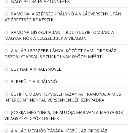
NAGY PETRA ÉS AZ ÜNNEPEK
RAMÓNA, A SZÉPSÉGKIRÁLYNŐ A VILÁGVERSENY UTÁN
AZ ÉRETTSÉGIRE KÉSZÜL
RAMÓNA DÍSZRUHÁBAN HIRDETI EGYIPTOMBAN: A
MAGYAR NŐK A LEGSZEBBEK A VILÁGON
A VILÁG LEGSZEBB LÁNYAI KÖZÖTT RAMI: OROSHÁZI
OSZTÁLYTÁRSAI IS SZURKOLNAK GYŐZELMÉÉRT
EGY NAP A KIRÁLYNŐVEL
ELREPÜLT A KIRÁLYNŐ
EGYIPTOMBAN KÉPVISELI HAZÁNKAT RAMÓNA, A MISS
INTERCONTINENTAL VERSENYEN LÉP SZÍNPADRA
JOGSIJA MÉG NINCS, DE AUTÓJA MÁR VAN A MAGYAROK
VILÁGSZÉPE GYŐZTESÉNEK
A VILÁG MEGHÓDÍTÁSÁRA KÉSZÜL AZ OROSHÁZI