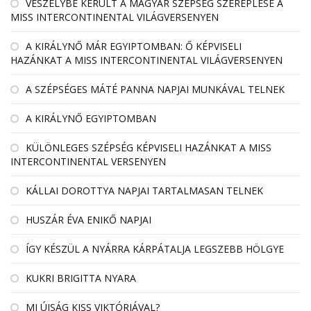
VESZÉLYBE KERÜLT A MAGYAR SZÉPSÉG SZEREPLÉSE A
MISS INTERCONTINENTAL VILÁGVERSENYEN
A KIRÁLYNŐ MÁR EGYIPTOMBAN: Ő KÉPVISELI
HAZÁNKAT A MISS INTERCONTINENTAL VILÁGVERSENYEN
A SZÉPSÉGES MÁTÉ PANNA NAPJAI MUNKÁVAL TELNEK
A KIRÁLYNŐ EGYIPTOMBAN
KÜLÖNLEGES SZÉPSÉG KÉPVISELI HAZÁNKAT A MISS
INTERCONTINENTAL VERSENYEN
KÁLLAI DOROTTYA NAPJAI TARTALMASAN TELNEK
HUSZÁR ÉVA ENIKŐ NAPJAI
ÍGY KÉSZÜL A NYÁRRA KÁRPÁTALJA LEGSZEBB HÖLGYE
KUKRI BRIGITTA NYARA
MI ÚJSÁG KISS VIKTÓRIÁVAL?