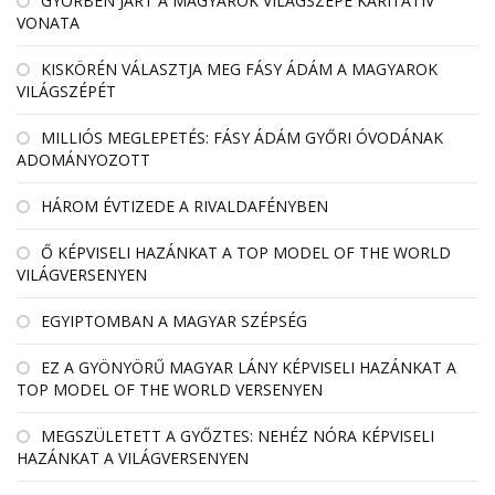
GYŐRBEN JÁRT A MAGYAROK VILÁGSZÉPE KARITATÍV
VONATA
KISKÖRÉN VÁLASZTJA MEG FÁSY ÁDÁM A MAGYAROK
VILÁGSZÉPÉT
MILLIÓS MEGLEPETÉS: FÁSY ÁDÁM GYŐRI ÓVODÁNAK
ADOMÁNYOZOTT
HÁROM ÉVTIZEDE A RIVALDAFÉNYBEN
Ő KÉPVISELI HAZÁNKAT A TOP MODEL OF THE WORLD
VILÁGVERSENYEN
EGYIPTOMBAN A MAGYAR SZÉPSÉG
EZ A GYÖNYÖRŰ MAGYAR LÁNY KÉPVISELI HAZÁNKAT A
TOP MODEL OF THE WORLD VERSENYEN
MEGSZÜLETETT A GYŐZTES: NEHÉZ NÓRA KÉPVISELI
HAZÁNKAT A VILÁGVERSENYEN