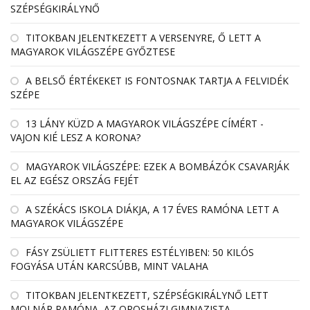
SZÉPSÉGKIRÁLYNŐ
TITOKBAN JELENTKEZETT A VERSENYRE, Ő LETT A
MAGYAROK VILÁGSZÉPE GYŐZTESE
A BELSŐ ÉRTÉKEKET IS FONTOSNAK TARTJA A FELVIDÉK
SZÉPE
13 LÁNY KÜZD A MAGYAROK VILÁGSZÉPE CÍMÉRT -
VAJON KIÉ LESZ A KORONA?
MAGYAROK VILÁGSZÉPE: EZEK A BOMBÁZÓK CSAVARJÁK
EL AZ EGÉSZ ORSZÁG FEJÉT
A SZÉKÁCS ISKOLA DIÁKJA, A 17 ÉVES RAMÓNA LETT A
MAGYAROK VILÁGSZÉPE
FÁSY ZSÜLIETT FLITTERES ESTÉLYIBEN: 50 KILÓS
FOGYÁSA UTÁN KARCSÚBB, MINT VALAHA
TITOKBAN JELENTKEZETT, SZÉPSÉGKIRÁLYNŐ LETT
MOLNÁR RAMÓNA, AZ OROSHÁZI GIMNAZISTA