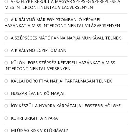
VESZÉLYBE KERÜLT A MAGYAR SZÉPSÉG SZEREPLÉSE A
MISS INTERCONTINENTAL VILÁGVERSENYEN
A KIRÁLYNŐ MÁR EGYIPTOMBAN: Ő KÉPVISELI
HAZÁNKAT A MISS INTERCONTINENTAL VILÁGVERSENYEN
A SZÉPSÉGES MÁTÉ PANNA NAPJAI MUNKÁVAL TELNEK
A KIRÁLYNŐ EGYIPTOMBAN
KÜLÖNLEGES SZÉPSÉG KÉPVISELI HAZÁNKAT A MISS
INTERCONTINENTAL VERSENYEN
KÁLLAI DOROTTYA NAPJAI TARTALMASAN TELNEK
HUSZÁR ÉVA ENIKŐ NAPJAI
ÍGY KÉSZÜL A NYÁRRA KÁRPÁTALJA LEGSZEBB HÖLGYE
KUKRI BRIGITTA NYARA
MI ÚJSÁG KISS VIKTÓRIÁVAL?