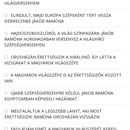
VILÁGVERSENYEN!
ELINDULT, MAJD EURÓPA SZÉPEKÉNT TÉRT VISSZA
DEBRECENBE JÁKÓB RAMÓNA
HAJDÚSZOBOSZLÓRÓL A VILÁG SZÍNPADÁRA: JÁKÓB
RAMÓNA HURGHADÁBAN VERSENYEZ A VILÁGHÍRŰ
SZÉPSÉGVERSENYEN
OROSHÁZÁN ÉRETTSÉGIZIK A KIRÁLYNŐ: ÍGY LÁTTA A
VIZSGÁKAT A MAGYAROK VILÁGSZÉPE
A MAGYAROK VILÁGSZÉPE IS AZ ÉRETTSÉGIZŐK KÖZÖTT
VAN
ÚJABB SZÉPSÉGVERSENYRE KÉSZÜL JÁKOB RAMÓNA:
EGYIPTOMBAN KÉPVISELI HAZÁNKAT
MEGTALÁLTUK A LEGSZEBB LÁNYT, AKI MOST
ÉRETTSÉGIZIK: RAMÓNA OROSHÁZÁN VIZSGÁZIK
FÁSY ÁDÁM ISMÉT A MAGYAROK VILÁGSZÉPÉT KERESI