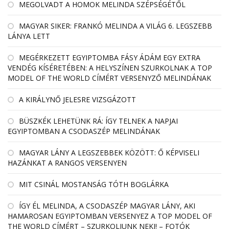
MEGOLVADT A HOMOK MELINDA SZÉPSÉGÉTŐL
MAGYAR SIKER: FRANKÓ MELINDA A VILÁG 6. LEGSZEBB
LÁNYA LETT
MEGÉRKEZETT EGYIPTOMBA FÁSY ÁDÁM EGY EXTRA
VENDÉG KÍSÉRETÉBEN: A HELYSZÍNEN SZURKOLNAK A TOP
MODEL OF THE WORLD CÍMÉRT VERSENYZŐ MELINDÁNAK
A KIRÁLYNŐ JELESRE VIZSGÁZOTT
BÜSZKÉK LEHETÜNK RÁ: ÍGY TELNEK A NAPJAI
EGYIPTOMBAN A CSODASZÉP MELINDÁNAK
MAGYAR LÁNY A LEGSZEBBEK KÖZÖTT: Ő KÉPVISELI
HAZÁNKAT A RANGOS VERSENYEN
MIT CSINÁL MOSTANSÁG TÓTH BOGLÁRKA
ÍGY ÉL MELINDA, A CSODASZÉP MAGYAR LÁNY, AKI
HAMAROSAN EGYIPTOMBAN VERSENYEZ A TOP MODEL OF
THE WORLD CÍMÉRT – SZURKOLJUNK NEKI! – FOTÓK