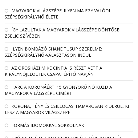
MAGYAROK VILÁGSZÉPE: ILYEN MA EGY VALÓDI
SZÉPSÉGKIRÁLYNŐ ÉLETE
ÍGY LAZULTAK A MAGYAROK VILÁGSZÉPE DÖNTŐSEI
ZSELIC SZÍVÉBEN
ILYEN BOMBÁZÓ SHANE TUSUP SZERELME:
SZÉPSÉGKIRÁLYNŐ-VÁLASZTÁSON INDUL
AZ OROSHÁZI MIKE CINTIA IS RÉSZT VETT A
KIRÁLYNŐJELÖLTEK CSAPATÉPÍTŐ NAPJÁN
HARC A KORONÁÉRT: 15 GYÖNYÖRŰ NŐ KÜZD A
MAGYAROK VILÁGSZÉPE CÍMÉRT
KORONA, FÉNY ÉS CSILLOGÁS! HAMAROSAN KIDERÜL, KI
LESZ A MAGYAROK VILÁGSZÉPE
FORMÁS IDOMOKKAL SOKKOLNAK