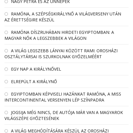
NAGY PETRA ÉS AZ ÜNNEPEK
RAMÓNA, A SZÉPSÉGKIRÁLYNŐ A VILÁGVERSENY UTÁN
AZ ÉRETTSÉGIRE KÉSZÜL
RAMÓNA DÍSZRUHÁBAN HIRDETI EGYIPTOMBAN: A
MAGYAR NŐK A LEGSZEBBEK A VILÁGON
A VILÁG LEGSZEBB LÁNYAI KÖZÖTT RAMI: OROSHÁZI
OSZTÁLYTÁRSAI IS SZURKOLNAK GYŐZELMÉÉRT
EGY NAP A KIRÁLYNŐVEL
ELREPÜLT A KIRÁLYNŐ
EGYIPTOMBAN KÉPVISELI HAZÁNKAT RAMÓNA, A MISS
INTERCONTINENTAL VERSENYEN LÉP SZÍNPADRA
JOGSIJA MÉG NINCS, DE AUTÓJA MÁR VAN A MAGYAROK
VILÁGSZÉPE GYŐZTESÉNEK
A VILÁG MEGHÓDÍTÁSÁRA KÉSZÜL AZ OROSHÁZI