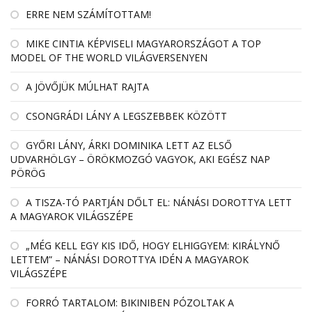
ERRE NEM SZÁMÍTOTTAM!
MIKE CINTIA KÉPVISELI MAGYARORSZÁGOT A TOP
MODEL OF THE WORLD VILÁGVERSENYEN
A JÖVŐJÜK MÚLHAT RAJTA
CSONGRÁDI LÁNY A LEGSZEBBEK KÖZÖTT
GYŐRI LÁNY, ÁRKI DOMINIKA LETT AZ ELSŐ
UDVARHÖLGY – ÖRÖKMOZGÓ VAGYOK, AKI EGÉSZ NAP
PÖRÖG
A TISZA-TÓ PARTJÁN DŐLT EL: NÁNÁSI DOROTTYA LETT
A MAGYAROK VILÁGSZÉPE
„MÉG KELL EGY KIS IDŐ, HOGY ELHIGGYEM: KIRÁLYNŐ
LETTEM” – NÁNÁSI DOROTTYA IDÉN A MAGYAROK
VILÁGSZÉPE
FORRÓ TARTALOM: BIKINIBEN PÓZOLTAK A