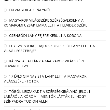
ÉN VAGYOK A KIRÁLYNŐ!
MAGYAROK VILÁGSZÉPE SZÉPSÉGVERSENY: A
KOMÁROMI UZSÁK EMMA LETT A FELVIDÉK SZÉPE
CSENGŐDI LÁNY FEJÉRE KERÜLT A KORONA
EGY GYÖNYÖRŰ, HAJDÚSZOBOSZLÓI LÁNY LEHET A
VILÁG LEGSZEBBJE?
KÁRPÁTALJAI LÁNY A MAGYAROK VILÁGSZÉPE
UDVARHÖLGYE
17 ÉVES GIMNAZISTA LÁNY LETT A MAGYAROK
VILÁGSZÉPE - FOTÓK
TŐBŐL LESZAKADT A SZÉPSÉGKIRÁLYNŐ-JELÖLT
LÁBÁRÓL A KÖRÖM – MENTŐK LÁTTÁK EL, HOGY
SZÍNPADRA TUDJON ÁLLNI