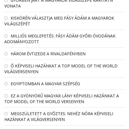
GYŐRBEN JÁRT A MAGYAROK VILÁGSZÉPE KARITATÍV
VONATA
KISKÖRÉN VÁLASZTJA MEG FÁSY ÁDÁM A MAGYAROK
VILÁGSZÉPÉT
MILLIÓS MEGLEPETÉS: FÁSY ÁDÁM GYŐRI ÓVODÁNAK
ADOMÁNYOZOTT
HÁROM ÉVTIZEDE A RIVALDAFÉNYBEN
Ő KÉPVISELI HAZÁNKAT A TOP MODEL OF THE WORLD
VILÁGVERSENYEN
EGYIPTOMBAN A MAGYAR SZÉPSÉG
EZ A GYÖNYÖRŰ MAGYAR LÁNY KÉPVISELI HAZÁNKAT A
TOP MODEL OF THE WORLD VERSENYEN
MEGSZÜLETETT A GYŐZTES: NEHÉZ NÓRA KÉPVISELI
HAZÁNKAT A VILÁGVERSENYEN