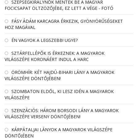
SZÉPSÉGKIRÁLYNŐK MENTEK BE A MAGYAR
FOCICSAPAT ÖLTZÖZŐJÉBE, EZ LETT A VÉGE - FOTÓ
FÁSY ÁDÁM KARCAGRA ÉRKEZIK, GYÖNYÖRŰSÉGEKET
HOZ MAGÁVAL
ÉN VAGYOK A LEGSZEBB! UGYE?
SZTÁRFELLÉPŐK IS ÉRKEZNEK: A MAGYAROK
VILÁGSZÉPE KORONÁÉRT INDUL A HARC
ÖRÖMHÍR: KÉT HAJDÚ-BIHARI LÁNY A MAGYAROK
VILÁGSZÉPE DÖNTŐJÉBEN!
SZOMBATON ELDŐL, KI LESZ IDÉN A MAGYAROK
VILÁGSZÉPE
SZENZÁCIÓS: HÁROM BORSODI LÁNY A MAGYAROK
VILÁGSZÉPE VERSENY DÖNTŐJÉBEN!
KÁRPÁTALJAI LÁNYOK A MAGYAROK VILÁGSZÉPE
DÖNTŐJÉBEN