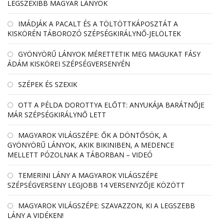
LEGSZEXIBB MAGYAR LÁNYOK
IMÁDJÁK A PACALT ÉS A TÖLTÖTTKÁPOSZTÁT A
KISKÖRÉN TÁBOROZÓ SZÉPSÉGKIRÁLYNŐ-JELÖLTEK
GYÖNYÖRŰ LÁNYOK MÉRETTETIK MEG MAGUKAT FÁSY
ÁDÁM KISKÖREI SZÉPSÉGVERSENYÉN
SZÉPEK ÉS SZEXIK
OTT A PÉLDA DOROTTYA ELŐTT: ANYUKÁJA BARÁTNŐJE
MÁR SZÉPSÉGKIRÁLYNŐ LETT
MAGYAROK VILÁGSZÉPE: ŐK A DÖNTŐSÖK, A
GYÖNYÖRŰ LÁNYOK, AKIK BIKINIBEN, A MEDENCE
MELLETT PÓZOLNAK A TÁBORBAN – VIDEÓ
TEMERINI LÁNY A MAGYAROK VILÁGSZÉPE
SZÉPSÉGVERSENY LEGJOBB 14 VERSENYZŐJE KÖZÖTT
MAGYAROK VILÁGSZÉPE: SZAVAZZON, KI A LEGSZEBB
LÁNY A VIDÉKEN!