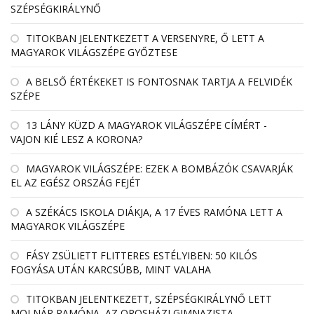
SZÉPSÉGKIRÁLYNŐ
TITOKBAN JELENTKEZETT A VERSENYRE, Ő LETT A
MAGYAROK VILÁGSZÉPE GYŐZTESE
A BELSŐ ÉRTÉKEKET IS FONTOSNAK TARTJA A FELVIDÉK
SZÉPE
13 LÁNY KÜZD A MAGYAROK VILÁGSZÉPE CÍMÉRT -
VAJON KIÉ LESZ A KORONA?
MAGYAROK VILÁGSZÉPE: EZEK A BOMBÁZÓK CSAVARJÁK
EL AZ EGÉSZ ORSZÁG FEJÉT
A SZÉKÁCS ISKOLA DIÁKJA, A 17 ÉVES RAMÓNA LETT A
MAGYAROK VILÁGSZÉPE
FÁSY ZSÜLIETT FLITTERES ESTÉLYIBEN: 50 KILÓS
FOGYÁSA UTÁN KARCSÚBB, MINT VALAHA
TITOKBAN JELENTKEZETT, SZÉPSÉGKIRÁLYNŐ LETT
MOLNÁR RAMÓNA, AZ OROSHÁZI GIMNAZISTA