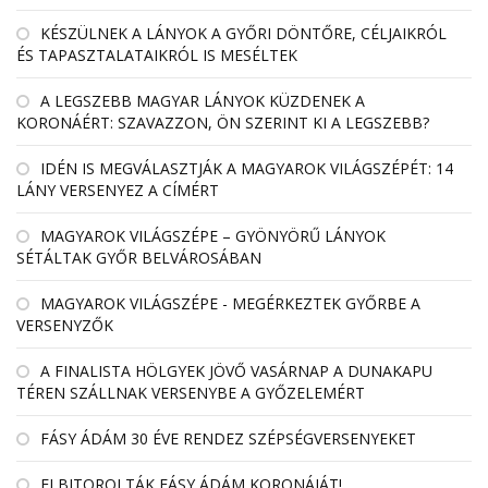
KÉSZÜLNEK A LÁNYOK A GYŐRI DÖNTŐRE, CÉLJAIKRÓL
ÉS TAPASZTALATAIKRÓL IS MESÉLTEK
A LEGSZEBB MAGYAR LÁNYOK KÜZDENEK A
KORONÁÉRT: SZAVAZZON, ÖN SZERINT KI A LEGSZEBB?
IDÉN IS MEGVÁLASZTJÁK A MAGYAROK VILÁGSZÉPÉT: 14
LÁNY VERSENYEZ A CÍMÉRT
MAGYAROK VILÁGSZÉPE – GYÖNYÖRŰ LÁNYOK
SÉTÁLTAK GYŐR BELVÁROSÁBAN
MAGYAROK VILÁGSZÉPE - MEGÉRKEZTEK GYŐRBE A
VERSENYZŐK
A FINALISTA HÖLGYEK JÖVŐ VASÁRNAP A DUNAKAPU
TÉREN SZÁLLNAK VERSENYBE A GYŐZELEMÉRT
FÁSY ÁDÁM 30 ÉVE RENDEZ SZÉPSÉGVERSENYEKET
ELBITOROLTÁK FÁSY ÁDÁM KORONÁJÁT!