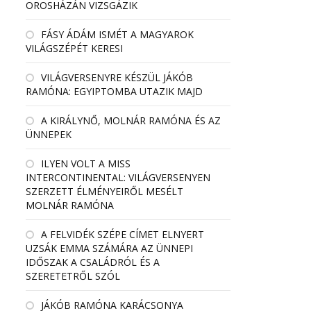
OROSHÁZÁN VIZSGÁZIK
FÁSY ÁDÁM ISMÉT A MAGYAROK
VILÁGSZÉPÉT KERESI
VILÁGVERSENYRE KÉSZÜL JÁKÓB
RAMÓNA: EGYIPTOMBA UTAZIK MAJD
A KIRÁLYNŐ, MOLNÁR RAMÓNA ÉS AZ
ÜNNEPEK
ILYEN VOLT A MISS
INTERCONTINENTAL: VILÁGVERSENYEN
SZERZETT ÉLMÉNYEIRŐL MESÉLT
MOLNÁR RAMÓNA
A FELVIDÉK SZÉPE CÍMET ELNYERT
UZSÁK EMMA SZÁMÁRA AZ ÜNNEPI
IDŐSZAK A CSALÁDRÓL ÉS A
SZERETETRŐL SZÓL
JÁKÓB RAMÓNA KARÁCSONYA