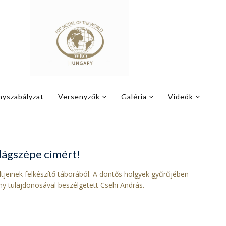
nyszabályzat
Versenyzők
Galéria
Videók
ilágszépe címért!
ltjeinek felkészítő táborából. A döntős hölgyek gyűrűjében
y tulajdonosával beszélgetett Csehi András.