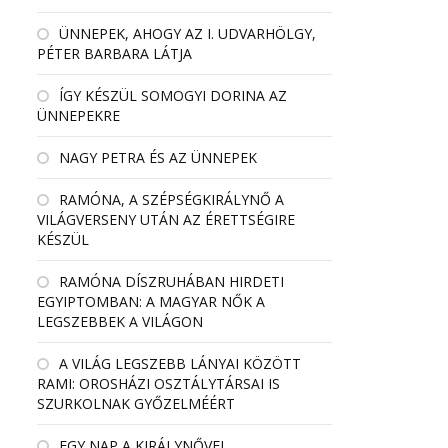
ÜNNEPEK, AHOGY AZ I. UDVARHÖLGY,
PÉTER BARBARA LÁTJA
ÍGY KÉSZÜL SOMOGYI DORINA AZ
ÜNNEPEKRE
NAGY PETRA ÉS AZ ÜNNEPEK
RAMÓNA, A SZÉPSÉGKIRÁLYNŐ A
VILÁGVERSENY UTÁN AZ ÉRETTSÉGIRE
KÉSZÜL
RAMÓNA DÍSZRUHÁBAN HIRDETI
EGYIPTOMBAN: A MAGYAR NŐK A
LEGSZEBBEK A VILÁGON
A VILÁG LEGSZEBB LÁNYAI KÖZÖTT
RAMI: OROSHÁZI OSZTÁLYTÁRSAI IS
SZURKOLNAK GYŐZELMÉÉRT
EGY NAP A KIRÁLYNŐVEL