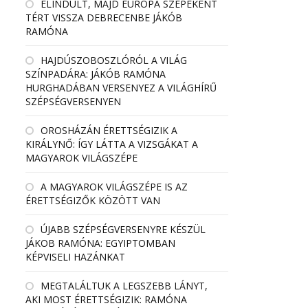
ELINDULT, MAJD EURÓPA SZÉPEKÉNT
TÉRT VISSZA DEBRECENBE JÁKÓB
RAMÓNA
HAJDÚSZOBOSZLÓRÓL A VILÁG
SZÍNPADÁRA: JÁKÓB RAMÓNA
HURGHADÁBAN VERSENYEZ A VILÁGHÍRŰ
SZÉPSÉGVERSENYEN
OROSHÁZÁN ÉRETTSÉGIZIK A
KIRÁLYNŐ: ÍGY LÁTTA A VIZSGÁKAT A
MAGYAROK VILÁGSZÉPE
A MAGYAROK VILÁGSZÉPE IS AZ
ÉRETTSÉGIZŐK KÖZÖTT VAN
ÚJABB SZÉPSÉGVERSENYRE KÉSZÜL
JÁKOB RAMÓNA: EGYIPTOMBAN
KÉPVISELI HAZÁNKAT
MEGTALÁLTUK A LEGSZEBB LÁNYT,
AKI MOST ÉRETTSÉGIZIK: RAMÓNA