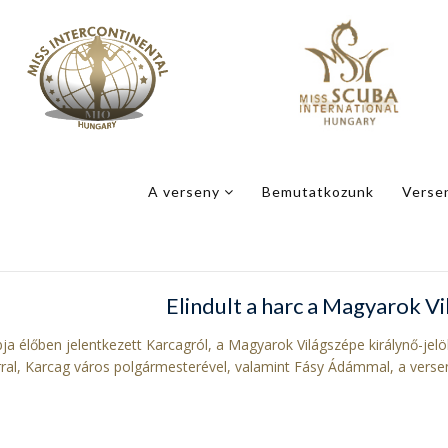
A verseny
Bemutatkozunk
Verse
Elindult a harc a Magyarok V
a élőben jelentkezett Karcagról, a Magyarok Világszépe királynő-jelö
rral, Karcag város polgármesterével, valamint Fásy Ádámmal, a versen