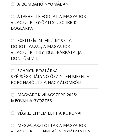
A BOMBANŐ NYOMÁBAN!
ÁTVEHETTE FŐDÍJÁT A MAGYAROK
VILÁGSZÉPE GYŐZTESE, SCHRICK
BOGLÁRKA
EXKLUZÍV INTERJÚ KOSZTYU
DOROTTYÁVAL, A MAGYAROK
VILÁGSZÉPE EGYEDÜLI KÁRPÁTALJAI
DÖNTŐSÉVEL
SCHRICK BOGLÁRKA
SZÉPSÉGKIRÁLYNŐ ŐSZINTÉN MESÉL A
KORONÁRÓL ÉS A NAGY ÁLOMRÓL!
MAGYAROK VILÁGSZÉPE 2025:
MEGVAN A GYŐZTES!
VÉGRE, ENYÉM LETT A KORONA!
MEGVÁLASZTOTTÁK A MAGYAROK
VILÁGSZÉPÉT, ÜNNEPÉLYES GÁLAESTEN