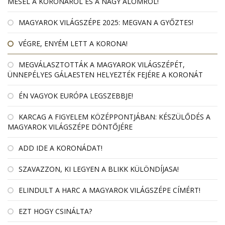
MESÉL A KORONÁRÓL ÉS A NAGY ÁLOMRÓL!
MAGYAROK VILÁGSZÉPE 2025: MEGVAN A GYŐZTES!
VÉGRE, ENYÉM LETT A KORONA!
MEGVÁLASZTOTTÁK A MAGYAROK VILÁGSZÉPÉT,
ÜNNEPÉLYES GÁLAESTEN HELYEZTÉK FEJÉRE A KORONÁT
ÉN VAGYOK EURÓPA LEGSZEBBJE!
KARCAG A FIGYELEM KÖZÉPPONTJÁBAN: KÉSZÜLŐDÉS A
MAGYAROK VILÁGSZÉPE DÖNTŐJÉRE
ADD IDE A KORONÁDAT!
SZAVAZZON, KI LEGYEN A BLIKK KÜLÖNDÍJASA!
ELINDULT A HARC A MAGYAROK VILÁGSZÉPE CÍMÉRT!
EZT HOGY CSINÁLTA?