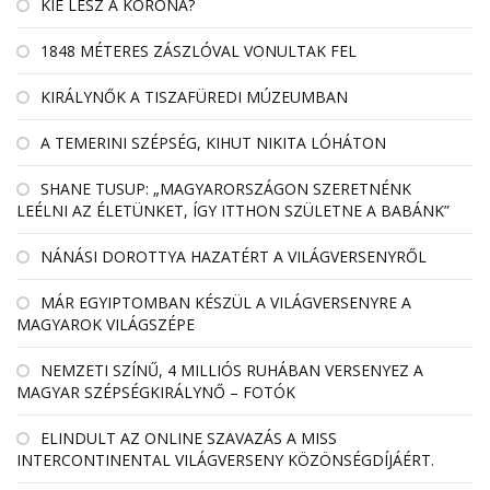
KIÉ LESZ A KORONA?
1848 MÉTERES ZÁSZLÓVAL VONULTAK FEL
KIRÁLYNŐK A TISZAFÜREDI MÚZEUMBAN
A TEMERINI SZÉPSÉG, KIHUT NIKITA LÓHÁTON
SHANE TUSUP: „MAGYARORSZÁGON SZERETNÉNK
LEÉLNI AZ ÉLETÜNKET, ÍGY ITTHON SZÜLETNE A BABÁNK”
NÁNÁSI DOROTTYA HAZATÉRT A VILÁGVERSENYRŐL
MÁR EGYIPTOMBAN KÉSZÜL A VILÁGVERSENYRE A
MAGYAROK VILÁGSZÉPE
NEMZETI SZÍNŰ, 4 MILLIÓS RUHÁBAN VERSENYEZ A
MAGYAR SZÉPSÉGKIRÁLYNŐ – FOTÓK
ELINDULT AZ ONLINE SZAVAZÁS A MISS
INTERCONTINENTAL VILÁGVERSENY KÖZÖNSÉGDÍJÁÉRT.