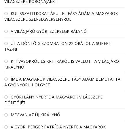
VILÁGSZÉPE KORONÁJÁÉRT
KULISSZATITKOKAT ÁRUL EL FÁSY ÁDÁM A MAGYAROK
VILÁGSZÉPE SZÉPSÉGVERSENYRŐL
A VILÁGJÁRÓ GYŐRI SZÉPSÉGKIRÁLYNŐ
ÚT A DÖNTŐIG SZOMBATON 22 ÓRÁTÓL A SUPERT
TV2-N!
KIHÍVÁSOKRÓL ÉS KRITIKÁRÓL IS VALLOTT A VILÁGJÁRÓ
KIRÁLYNŐ
ÍME A MAGYAROK VILÁGSZÉPE: FÁSY ÁDÁM BEMUTATTA
A GYÖNYÖRŰ HÖLGYET
GYŐRI LÁNY NYERTE A MAGYAROK VILÁGSZÉPE
DÖNTŐJÉT
MEGVAN AZ ÚJ KIRÁLYNŐ
A GYŐRI PERGER PATRÍCIA NYERTE A MAGYAROK