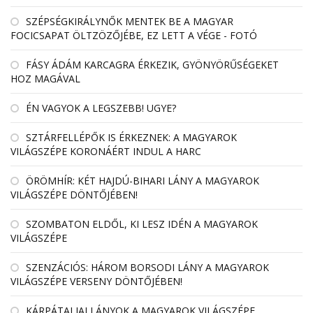
SZÉPSÉGKIRÁLYNŐK MENTEK BE A MAGYAR
FOCICSAPAT ÖLTZÖZŐJÉBE, EZ LETT A VÉGE - FOTÓ
FÁSY ÁDÁM KARCAGRA ÉRKEZIK, GYÖNYÖRŰSÉGEKET
HOZ MAGÁVAL
ÉN VAGYOK A LEGSZEBB! UGYE?
SZTÁRFELLÉPŐK IS ÉRKEZNEK: A MAGYAROK
VILÁGSZÉPE KORONÁÉRT INDUL A HARC
ÖRÖMHÍR: KÉT HAJDÚ-BIHARI LÁNY A MAGYAROK
VILÁGSZÉPE DÖNTŐJÉBEN!
SZOMBATON ELDŐL, KI LESZ IDÉN A MAGYAROK
VILÁGSZÉPE
SZENZÁCIÓS: HÁROM BORSODI LÁNY A MAGYAROK
VILÁGSZÉPE VERSENY DÖNTŐJÉBEN!
KÁRPÁTALJAI LÁNYOK A MAGYAROK VILÁGSZÉPE