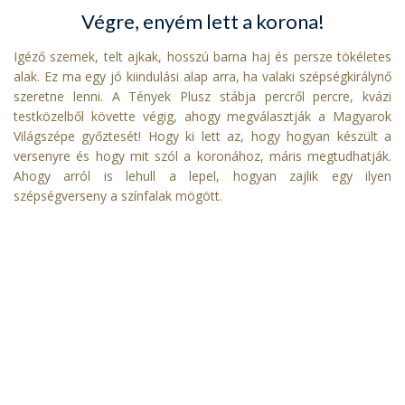
Végre, enyém lett a korona!
Igéző szemek, telt ajkak, hosszú barna haj és persze tökéletes
alak. Ez ma egy jó kiindulási alap arra, ha valaki szépségkirálynő
szeretne lenni. A Tények Plusz stábja percről percre, kvázi
testközelből követte végig, ahogy megválasztják a Magyarok
Világszépe győztesét! Hogy ki lett az, hogy hogyan készült a
versenyre és hogy mit szól a koronához, máris megtudhatják.
Ahogy arról is lehull a lepel, hogyan zajlik egy ilyen
szépségverseny a színfalak mögött.