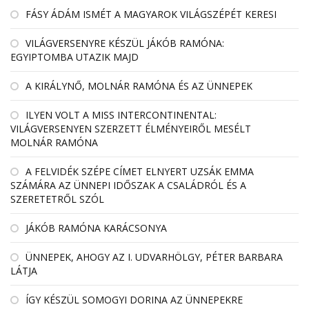
FÁSY ÁDÁM ISMÉT A MAGYAROK VILÁGSZÉPÉT KERESI
VILÁGVERSENYRE KÉSZÜL JÁKÓB RAMÓNA:
EGYIPTOMBA UTAZIK MAJD
A KIRÁLYNŐ, MOLNÁR RAMÓNA ÉS AZ ÜNNEPEK
ILYEN VOLT A MISS INTERCONTINENTAL:
VILÁGVERSENYEN SZERZETT ÉLMÉNYEIRŐL MESÉLT
MOLNÁR RAMÓNA
A FELVIDÉK SZÉPE CÍMET ELNYERT UZSÁK EMMA
SZÁMÁRA AZ ÜNNEPI IDŐSZAK A CSALÁDRÓL ÉS A
SZERETETRŐL SZÓL
JÁKÓB RAMÓNA KARÁCSONYA
ÜNNEPEK, AHOGY AZ I. UDVARHÖLGY, PÉTER BARBARA
LÁTJA
ÍGY KÉSZÜL SOMOGYI DORINA AZ ÜNNEPEKRE