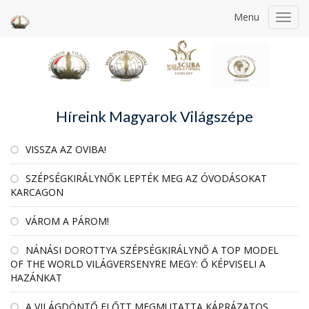
Menu
Toggl
navig
Híreink Magyarok Világszépe
VISSZA AZ OVIBA!
SZÉPSÉGKIRÁLYNŐK LEPTÉK MEG AZ ÓVODÁSOKAT
KARCAGON
VÁROM A PÁROM!
NÁNÁSI DOROTTYA SZÉPSÉGKIRÁLYNŐ A TOP MODEL
OF THE WORLD VILÁGVERSENYRE MEGY: Ő KÉPVISELI A
HAZÁNKAT
A VILÁGDÖNTŐ ELŐTT MEGMUTATTA KÁPRÁZATOS