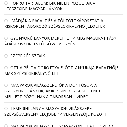
FORRÓ TARTALOM: BIKINIBEN PÓZOLTAK A
LEGSZEXIBB MAGYAR LÁNYOK
IMÁDJÁK A PACALT ÉS A TÖLTÖTTKÁPOSZTÁT A
KISKÖRÉN TÁBOROZÓ SZÉPSÉGKIRÁLYNŐ-JELÖLTEK
GYÖNYÖRŰ LÁNYOK MÉRETTETIK MEG MAGUKAT FÁSY
ÁDÁM KISKÖREI SZÉPSÉGVERSENYÉN
SZÉPEK ÉS SZEXIK
OTT A PÉLDA DOROTTYA ELŐTT: ANYUKÁJA BARÁTNŐJE
MÁR SZÉPSÉGKIRÁLYNŐ LETT
MAGYAROK VILÁGSZÉPE: ŐK A DÖNTŐSÖK, A
GYÖNYÖRŰ LÁNYOK, AKIK BIKINIBEN, A MEDENCE
MELLETT PÓZOLNAK A TÁBORBAN – VIDEÓ
TEMERINI LÁNY A MAGYAROK VILÁGSZÉPE
SZÉPSÉGVERSENY LEGJOBB 14 VERSENYZŐJE KÖZÖTT
MAGYAROK VILÁGSZÉPE: SZAVAZZON, KI A LEGSZEBB