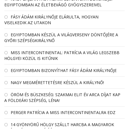
EGYIPTOMBAN AZ ÉLETBEVÁGÓ GYÓGYSZEREIVEL
FÁSY ÁDÁM KIRÁLYNŐJE ELÁRULTA, HOGYAN
VISELKEDIK AZ UTAKON
EGYIPTOMBAN KÉSZÜL A VILÁGVERSENY DÖNTŐJÉRE A
GYŐRI SZÉPSÉGKIRÁLYNŐ
MISS INTERCONTINENTAL: PATRÍCIA A VILÁG LEGSZEBB
HÖLGYEI KÖZÜL IS KITŰNIK
EGYIPTOMBAN BIZONYÍTHAT FÁSY ÁDÁM KIRÁLYNŐJE
NAGY MEGMÉRETTETÉSRE KÉSZÜL A KIRÁLYNŐ!
ÖRÖM ÉS BÜSZKESÉG: SZAKMAI ELIT ÉV ARCA DÍJAT KAP
A FÖLDEÁKI SZÉPSÉG, LÉNA!
PERGER PATRÍCIA A MISS INTERCONTINENTALRA EDZ
14 GYÖNYÖRŰ HÖLGY SZÁLLT HARCBA A MAGYAROK