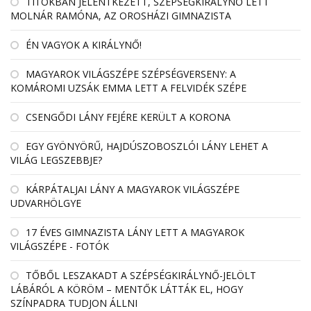
TITOKBAN JELENTKEZETT, SZÉPSÉGKIRÁLYNŐ LETT
MOLNÁR RAMÓNA, AZ OROSHÁZI GIMNAZISTA
ÉN VAGYOK A KIRÁLYNŐ!
MAGYAROK VILÁGSZÉPE SZÉPSÉGVERSENY: A
KOMÁROMI UZSÁK EMMA LETT A FELVIDÉK SZÉPE
CSENGŐDI LÁNY FEJÉRE KERÜLT A KORONA
EGY GYÖNYÖRŰ, HAJDÚSZOBOSZLÓI LÁNY LEHET A
VILÁG LEGSZEBBJE?
KÁRPÁTALJAI LÁNY A MAGYAROK VILÁGSZÉPE
UDVARHÖLGYE
17 ÉVES GIMNAZISTA LÁNY LETT A MAGYAROK
VILÁGSZÉPE - FOTÓK
TŐBŐL LESZAKADT A SZÉPSÉGKIRÁLYNŐ-JELÖLT
LÁBÁRÓL A KÖRÖM – MENTŐK LÁTTÁK EL, HOGY
SZÍNPADRA TUDJON ÁLLNI