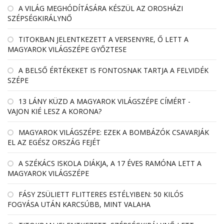
A VILÁG MEGHÓDÍTÁSÁRA KÉSZÜL AZ OROSHÁZI
SZÉPSÉGKIRÁLYNŐ
TITOKBAN JELENTKEZETT A VERSENYRE, Ő LETT A
MAGYAROK VILÁGSZÉPE GYŐZTESE
A BELSŐ ÉRTÉKEKET IS FONTOSNAK TARTJA A FELVIDÉK
SZÉPE
13 LÁNY KÜZD A MAGYAROK VILÁGSZÉPE CÍMÉRT -
VAJON KIÉ LESZ A KORONA?
MAGYAROK VILÁGSZÉPE: EZEK A BOMBÁZÓK CSAVARJÁK
EL AZ EGÉSZ ORSZÁG FEJÉT
A SZÉKÁCS ISKOLA DIÁKJA, A 17 ÉVES RAMÓNA LETT A
MAGYAROK VILÁGSZÉPE
FÁSY ZSÜLIETT FLITTERES ESTÉLYIBEN: 50 KILÓS
FOGYÁSA UTÁN KARCSÚBB, MINT VALAHA