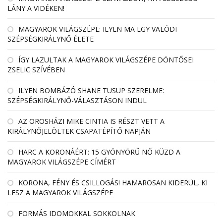
LÁNY A VIDÉKEN!
MAGYAROK VILÁGSZÉPE: ILYEN MA EGY VALÓDI
SZÉPSÉGKIRÁLYNŐ ÉLETE
ÍGY LAZULTAK A MAGYAROK VILÁGSZÉPE DÖNTŐSEI
ZSELIC SZÍVÉBEN
ILYEN BOMBÁZÓ SHANE TUSUP SZERELME:
SZÉPSÉGKIRÁLYNŐ-VÁLASZTÁSON INDUL
AZ OROSHÁZI MIKE CINTIA IS RÉSZT VETT A
KIRÁLYNŐJELÖLTEK CSAPATÉPÍTŐ NAPJÁN
HARC A KORONÁÉRT: 15 GYÖNYÖRŰ NŐ KÜZD A
MAGYAROK VILÁGSZÉPE CÍMÉRT
KORONA, FÉNY ÉS CSILLOGÁS! HAMAROSAN KIDERÜL, KI
LESZ A MAGYAROK VILÁGSZÉPE
FORMÁS IDOMOKKAL SOKKOLNAK