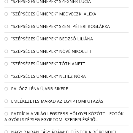
"SZÉPSÉGES ÜNNEPEK" SZEGNER LÚCIA
"SZÉPSÉGES ÜNNEPEK" MEDVECZKI ALEXA
"SZÉPSÉGES ÜNNEPEK" SZENTPÉTERI BOGLÁRKA
"SZÉPSÉGES ÜNNEPEK" BEDZSÓ LILIÁNA
"SZÉPSÉGES ÜNNEPEK" NÓVÉ NIKOLETT
"SZÉPSÉGES ÜNNEPEK" TÓTH ANETT
"SZÉPSÉGES ÜNNEPEK" NEHÉZ NÓRA
PALÓCZ LÉNA ÚJABB SIKERE
EMLÉKEZETES MARAD AZ EGYIPTOMI UTAZÁS
PATRÍCIA A VILÁG LEGSZEBB HÖLGYEI KÖZÖTT - FOTÓK
A GYŐRI SZÉPSÉG EGYIPTOMI SZEREPLÉSÉRŐL
NAGY BAJBAN FÁSY ÁDÁM: ELTŰNTEK A BŐRÖNDJEI