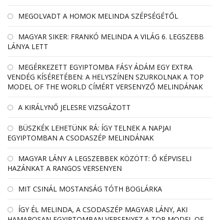
MEGOLVADT A HOMOK MELINDA SZÉPSÉGÉTŐL
MAGYAR SIKER: FRANKÓ MELINDA A VILÁG 6. LEGSZEBB
LÁNYA LETT
MEGÉRKEZETT EGYIPTOMBA FÁSY ÁDÁM EGY EXTRA
VENDÉG KÍSÉRETÉBEN: A HELYSZÍNEN SZURKOLNAK A TOP
MODEL OF THE WORLD CÍMÉRT VERSENYZŐ MELINDÁNAK
A KIRÁLYNŐ JELESRE VIZSGÁZOTT
BÜSZKÉK LEHETÜNK RÁ: ÍGY TELNEK A NAPJAI
EGYIPTOMBAN A CSODASZÉP MELINDÁNAK
MAGYAR LÁNY A LEGSZEBBEK KÖZÖTT: Ő KÉPVISELI
HAZÁNKAT A RANGOS VERSENYEN
MIT CSINÁL MOSTANSÁG TÓTH BOGLÁRKA
ÍGY ÉL MELINDA, A CSODASZÉP MAGYAR LÁNY, AKI
HAMAROSAN EGYIPTOMBAN VERSENYEZ A TOP MODEL OF