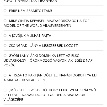
EGYÜTT NYARALTAK TIHANYBAN
ERRE NEM SZÁMÍTOTTAM!
MIKE CINTIA KÉPVISELI MAGYARORSZÁGOT A TOP
MODEL OF THE WORLD VILÁGVERSENYEN
A JÖVŐJÜK MÚLHAT RAJTA
CSONGRÁDI LÁNY A LEGSZEBBEK KÖZÖTT
GYŐRI LÁNY, ÁRKI DOMINIKA LETT AZ ELSŐ
UDVARHÖLGY – ÖRÖKMOZGÓ VAGYOK, AKI EGÉSZ NAP
PÖRÖG
A TISZA-TÓ PARTJÁN DŐLT EL: NÁNÁSI DOROTTYA LETT
A MAGYAROK VILÁGSZÉPE
„MÉG KELL EGY KIS IDŐ, HOGY ELHIGGYEM: KIRÁLYNŐ
LETTEM” – NÁNÁSI DOROTTYA IDÉN A MAGYAROK
VILÁGSZÉPE