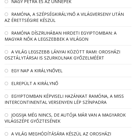
NAGY PETRA ÉS AZ ÜNNEPEK
RAMÓNA, A SZÉPSÉGKIRÁLYNŐ A VILÁGVERSENY UTÁN
AZ ÉRETTSÉGIRE KÉSZÜL
RAMÓNA DÍSZRUHÁBAN HIRDETI EGYIPTOMBAN: A
MAGYAR NŐK A LEGSZEBBEK A VILÁGON
A VILÁG LEGSZEBB LÁNYAI KÖZÖTT RAMI: OROSHÁZI
OSZTÁLYTÁRSAI IS SZURKOLNAK GYŐZELMÉÉRT
EGY NAP A KIRÁLYNŐVEL
ELREPÜLT A KIRÁLYNŐ
EGYIPTOMBAN KÉPVISELI HAZÁNKAT RAMÓNA, A MISS
INTERCONTINENTAL VERSENYEN LÉP SZÍNPADRA
JOGSIJA MÉG NINCS, DE AUTÓJA MÁR VAN A MAGYAROK
VILÁGSZÉPE GYŐZTESÉNEK
A VILÁG MEGHÓDÍTÁSÁRA KÉSZÜL AZ OROSHÁZI