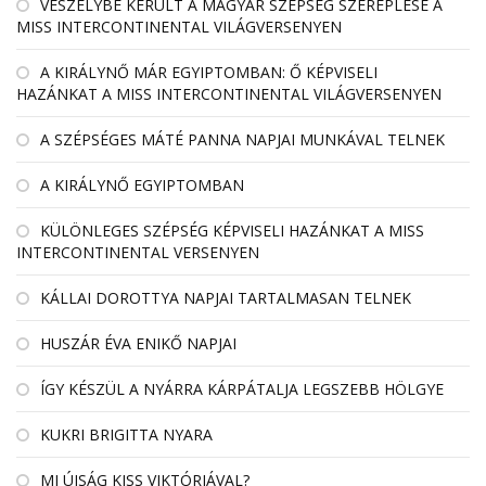
VESZÉLYBE KERÜLT A MAGYAR SZÉPSÉG SZEREPLÉSE A
MISS INTERCONTINENTAL VILÁGVERSENYEN
A KIRÁLYNŐ MÁR EGYIPTOMBAN: Ő KÉPVISELI
HAZÁNKAT A MISS INTERCONTINENTAL VILÁGVERSENYEN
A SZÉPSÉGES MÁTÉ PANNA NAPJAI MUNKÁVAL TELNEK
A KIRÁLYNŐ EGYIPTOMBAN
KÜLÖNLEGES SZÉPSÉG KÉPVISELI HAZÁNKAT A MISS
INTERCONTINENTAL VERSENYEN
KÁLLAI DOROTTYA NAPJAI TARTALMASAN TELNEK
HUSZÁR ÉVA ENIKŐ NAPJAI
ÍGY KÉSZÜL A NYÁRRA KÁRPÁTALJA LEGSZEBB HÖLGYE
KUKRI BRIGITTA NYARA
MI ÚJSÁG KISS VIKTÓRIÁVAL?