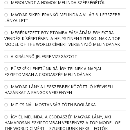
MEGOLVADT A HOMOK MELINDA SZÉPSÉGÉTŐL
MAGYAR SIKER: FRANKÓ MELINDA A VILÁG 6. LEGSZEBB
LÁNYA LETT
MEGÉRKEZETT EGYIPTOMBA FÁSY ÁDÁM EGY EXTRA
VENDÉG KÍSÉRETÉBEN: A HELYSZÍNEN SZURKOLNAK A TOP
MODEL OF THE WORLD CÍMÉRT VERSENYZŐ MELINDÁNAK
A KIRÁLYNŐ JELESRE VIZSGÁZOTT
BÜSZKÉK LEHETÜNK RÁ: ÍGY TELNEK A NAPJAI
EGYIPTOMBAN A CSODASZÉP MELINDÁNAK
MAGYAR LÁNY A LEGSZEBBEK KÖZÖTT: Ő KÉPVISELI
HAZÁNKAT A RANGOS VERSENYEN
MIT CSINÁL MOSTANSÁG TÓTH BOGLÁRKA
ÍGY ÉL MELINDA, A CSODASZÉP MAGYAR LÁNY, AKI
HAMAROSAN EGYIPTOMBAN VERSENYEZ A TOP MODEL OF
THE WORLD CÍMÉRT – SZURKOLJUNK NEKI! – FOTÓK