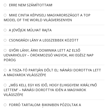
ERRE NEM SZÁMÍTOTTAM!
MIKE CINTIA KÉPVISELI MAGYARORSZÁGOT A TOP
MODEL OF THE WORLD VILÁGVERSENYEN
A JÖVŐJÜK MÚLHAT RAJTA
CSONGRÁDI LÁNY A LEGSZEBBEK KÖZÖTT
GYŐRI LÁNY, ÁRKI DOMINIKA LETT AZ ELSŐ
UDVARHÖLGY – ÖRÖKMOZGÓ VAGYOK, AKI EGÉSZ NAP
PÖRÖG
A TISZA-TÓ PARTJÁN DŐLT EL: NÁNÁSI DOROTTYA LETT
A MAGYAROK VILÁGSZÉPE
„MÉG KELL EGY KIS IDŐ, HOGY ELHIGGYEM: KIRÁLYNŐ
LETTEM” – NÁNÁSI DOROTTYA IDÉN A MAGYAROK
VILÁGSZÉPE
FORRÓ TARTALOM: BIKINIBEN PÓZOLTAK A