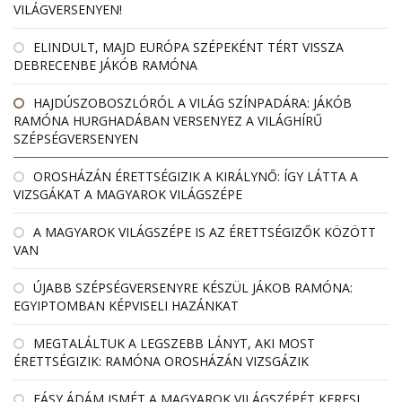
VILÁGVERSENYEN!
ELINDULT, MAJD EURÓPA SZÉPEKÉNT TÉRT VISSZA
DEBRECENBE JÁKÓB RAMÓNA
HAJDÚSZOBOSZLÓRÓL A VILÁG SZÍNPADÁRA: JÁKÓB
RAMÓNA HURGHADÁBAN VERSENYEZ A VILÁGHÍRŰ
SZÉPSÉGVERSENYEN
OROSHÁZÁN ÉRETTSÉGIZIK A KIRÁLYNŐ: ÍGY LÁTTA A
VIZSGÁKAT A MAGYAROK VILÁGSZÉPE
A MAGYAROK VILÁGSZÉPE IS AZ ÉRETTSÉGIZŐK KÖZÖTT
VAN
ÚJABB SZÉPSÉGVERSENYRE KÉSZÜL JÁKOB RAMÓNA:
EGYIPTOMBAN KÉPVISELI HAZÁNKAT
MEGTALÁLTUK A LEGSZEBB LÁNYT, AKI MOST
ÉRETTSÉGIZIK: RAMÓNA OROSHÁZÁN VIZSGÁZIK
FÁSY ÁDÁM ISMÉT A MAGYAROK VILÁGSZÉPÉT KERESI