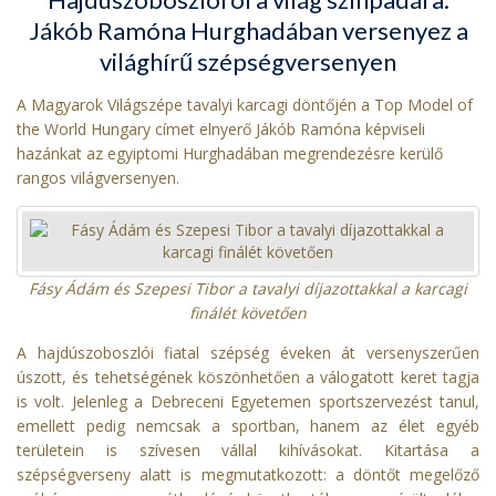
Jákób Ramóna Hurghadában versenyez a
világhírű szépségversenyen
A Magyarok Világszépe tavalyi karcagi döntőjén a Top Model of
the World Hungary címet elnyerő Jákób Ramóna képviseli
hazánkat az egyiptomi Hurghadában megrendezésre kerülő
rangos világversenyen.
Fásy Ádám és Szepesi Tibor a tavalyi díjazottakkal a karcagi
finálét követően
A hajdúszoboszlói fiatal szépség éveken át versenyszerűen
úszott, és tehetségének köszönhetően a válogatott keret tagja
is volt. Jelenleg a Debreceni Egyetemen sportszervezést tanul,
emellett pedig nemcsak a sportban, hanem az élet egyéb
területein is szívesen vállal kihívásokat. Kitartása a
szépségverseny alatt is megmutatkozott: a döntőt megelőző