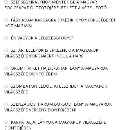
SZÉPSÉGKIRÁLYNŐK MENTEK BE A MAGYAR
FOCICSAPAT ÖLTZÖZŐJÉBE, EZ LETT A VÉGE - FOTÓ
FÁSY ÁDÁM KARCAGRA ÉRKEZIK, GYÖNYÖRŰSÉGEKET
HOZ MAGÁVAL
ÉN VAGYOK A LEGSZEBB! UGYE?
SZTÁRFELLÉPŐK IS ÉRKEZNEK: A MAGYAROK
VILÁGSZÉPE KORONÁÉRT INDUL A HARC
ÖRÖMHÍR: KÉT HAJDÚ-BIHARI LÁNY A MAGYAROK
VILÁGSZÉPE DÖNTŐJÉBEN!
SZOMBATON ELDŐL, KI LESZ IDÉN A MAGYAROK
VILÁGSZÉPE
SZENZÁCIÓS: HÁROM BORSODI LÁNY A MAGYAROK
VILÁGSZÉPE VERSENY DÖNTŐJÉBEN!
KÁRPÁTALJAI LÁNYOK A MAGYAROK VILÁGSZÉPE
DÖNTŐJÉBEN