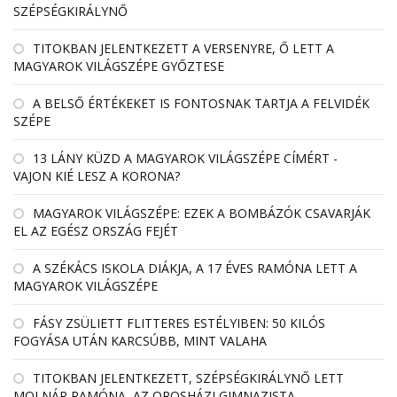
SZÉPSÉGKIRÁLYNŐ
TITOKBAN JELENTKEZETT A VERSENYRE, Ő LETT A
MAGYAROK VILÁGSZÉPE GYŐZTESE
A BELSŐ ÉRTÉKEKET IS FONTOSNAK TARTJA A FELVIDÉK
SZÉPE
13 LÁNY KÜZD A MAGYAROK VILÁGSZÉPE CÍMÉRT -
VAJON KIÉ LESZ A KORONA?
MAGYAROK VILÁGSZÉPE: EZEK A BOMBÁZÓK CSAVARJÁK
EL AZ EGÉSZ ORSZÁG FEJÉT
A SZÉKÁCS ISKOLA DIÁKJA, A 17 ÉVES RAMÓNA LETT A
MAGYAROK VILÁGSZÉPE
FÁSY ZSÜLIETT FLITTERES ESTÉLYIBEN: 50 KILÓS
FOGYÁSA UTÁN KARCSÚBB, MINT VALAHA
TITOKBAN JELENTKEZETT, SZÉPSÉGKIRÁLYNŐ LETT
MOLNÁR RAMÓNA, AZ OROSHÁZI GIMNAZISTA