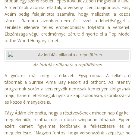
próbán egy szerencsétlen lépés következtében megsérült a lába.
A mentősök azonnal ellátták, a verseny licenctulajdonosa, Fásy
Ádám pedig felajánlotta számára, hogy mellőzheti a közös
táncot. Ramóna azonban nem élt ezzel a lehetőséggel –
sérülése ellenére teljes erőbedobással folytatta a versenyt.
Elszántsága végül eredménnyel zárult: ő nyerte el a Top Model
of the World Hungary címet.
Az indulás pillanata a repülőtéren
A győztes már meg is érkezett Egyiptomba. A felkészítő
tábornak a Sunrise Alma Bay Resort ad otthont. Az intenzív
programok során a versenyzők nemcsak keményen dolgoznak
majd, hanem lehetőségük nyílik a kikapcsolódásra, szórakozásra
és közös élményekre is.
Fásy Ádám elmondta, hogy a résztvevőknek minden nap úgy kell
megjelenniük, mintha már a döntő színpadán állnának. Éppen
ezért kiemelt figyelmet fordítanak a felkészítésre és a
megjelenésre. "Nagyon fontos, hogy versenyzőnk szépsége ne