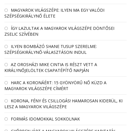
MAGYAROK VILÁGSZÉPE: ILYEN MA EGY VALÓDI
SZÉPSÉGKIRÁLYNŐ ÉLETE
ÍGY LAZULTAK A MAGYAROK VILÁGSZÉPE DÖNTŐSEI
ZSELIC SZÍVÉBEN
ILYEN BOMBÁZÓ SHANE TUSUP SZERELME:
SZÉPSÉGKIRÁLYNŐ-VÁLASZTÁSON INDUL
AZ OROSHÁZI MIKE CINTIA IS RÉSZT VETT A
KIRÁLYNŐJELÖLTEK CSAPATÉPÍTŐ NAPJÁN
HARC A KORONÁÉRT: 15 GYÖNYÖRŰ NŐ KÜZD A
MAGYAROK VILÁGSZÉPE CÍMÉRT
KORONA, FÉNY ÉS CSILLOGÁS! HAMAROSAN KIDERÜL, KI
LESZ A MAGYAROK VILÁGSZÉPE
FORMÁS IDOMOKKAL SOKKOLNAK