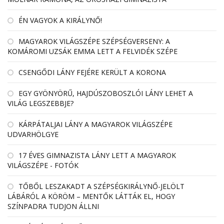
ÉN VAGYOK A KIRÁLYNŐ!
MAGYAROK VILÁGSZÉPE SZÉPSÉGVERSENY: A
KOMÁROMI UZSÁK EMMA LETT A FELVIDÉK SZÉPE
CSENGŐDI LÁNY FEJÉRE KERÜLT A KORONA
EGY GYÖNYÖRŰ, HAJDÚSZOBOSZLÓI LÁNY LEHET A
VILÁG LEGSZEBBJE?
KÁRPÁTALJAI LÁNY A MAGYAROK VILÁGSZÉPE
UDVARHÖLGYE
17 ÉVES GIMNAZISTA LÁNY LETT A MAGYAROK
VILÁGSZÉPE - FOTÓK
TŐBŐL LESZAKADT A SZÉPSÉGKIRÁLYNŐ-JELÖLT
LÁBÁRÓL A KÖRÖM – MENTŐK LÁTTÁK EL, HOGY
SZÍNPADRA TUDJON ÁLLNI