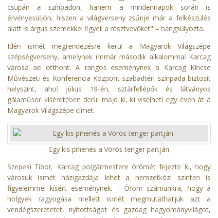
csupán a színpadon, hanem a mindennapok során is
érvényesüljön, hiszen a világverseny zsűrije már a felkészülés
alatt is árgus szemekkel figyeli a résztvevőket" – hangsúlyozta.
Idén ismét megrendezésre kerül a Magyarok Világszépe
szépségverseny, amelynek immár második alkalommal Karcag
városa ad otthont. A rangos eseménynek a Karcag Kincse
Művészeti és Konferencia Központ szabadtéri színpada biztosít
helyszínt, ahol július 19-én, sztárfellépők és látványos
gálaműsor kíséretében derül majd ki, ki viselheti egy éven át a
Magyarok Világszépe címet.
Egy kis pihenés a Vörös tenger partján
Szepesi Tibor, Karcag polgármestere örömét fejezte ki, hogy
városuk ismét házigazdája lehet a nemzetközi szinten is
figyelemmel kísért eseménynek. – Öröm számunkra, hogy a
hölgyek ragyogása mellett ismét megmutathatjuk azt a
vendégszeretetet, nyitottságot és gazdag hagyományvilágot,