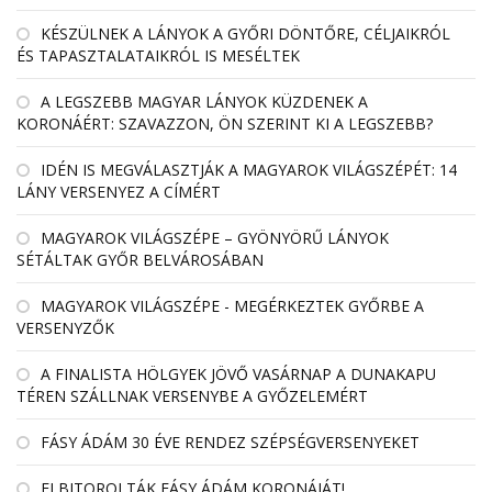
KÉSZÜLNEK A LÁNYOK A GYŐRI DÖNTŐRE, CÉLJAIKRÓL
ÉS TAPASZTALATAIKRÓL IS MESÉLTEK
A LEGSZEBB MAGYAR LÁNYOK KÜZDENEK A
KORONÁÉRT: SZAVAZZON, ÖN SZERINT KI A LEGSZEBB?
IDÉN IS MEGVÁLASZTJÁK A MAGYAROK VILÁGSZÉPÉT: 14
LÁNY VERSENYEZ A CÍMÉRT
MAGYAROK VILÁGSZÉPE – GYÖNYÖRŰ LÁNYOK
SÉTÁLTAK GYŐR BELVÁROSÁBAN
MAGYAROK VILÁGSZÉPE - MEGÉRKEZTEK GYŐRBE A
VERSENYZŐK
A FINALISTA HÖLGYEK JÖVŐ VASÁRNAP A DUNAKAPU
TÉREN SZÁLLNAK VERSENYBE A GYŐZELEMÉRT
FÁSY ÁDÁM 30 ÉVE RENDEZ SZÉPSÉGVERSENYEKET
ELBITOROLTÁK FÁSY ÁDÁM KORONÁJÁT!