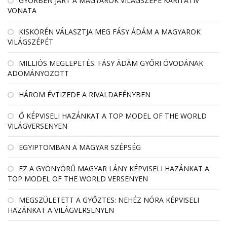
GYŐRBEN JÁRT A MAGYAROK VILÁGSZÉPE KARITATÍV
VONATA
KISKÖRÉN VÁLASZTJA MEG FÁSY ÁDÁM A MAGYAROK
VILÁGSZÉPÉT
MILLIÓS MEGLEPETÉS: FÁSY ÁDÁM GYŐRI ÓVODÁNAK
ADOMÁNYOZOTT
HÁROM ÉVTIZEDE A RIVALDAFÉNYBEN
Ő KÉPVISELI HAZÁNKAT A TOP MODEL OF THE WORLD
VILÁGVERSENYEN
EGYIPTOMBAN A MAGYAR SZÉPSÉG
EZ A GYÖNYÖRŰ MAGYAR LÁNY KÉPVISELI HAZÁNKAT A
TOP MODEL OF THE WORLD VERSENYEN
MEGSZÜLETETT A GYŐZTES: NEHÉZ NÓRA KÉPVISELI
HAZÁNKAT A VILÁGVERSENYEN