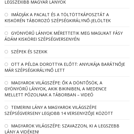
LEGSZEXIBB MAGYAR LÁNYOK
IMÁDJÁK A PACALT ÉS A TÖLTÖTTKÁPOSZTÁT A
KISKÖRÉN TÁBOROZÓ SZÉPSÉGKIRÁLYNŐ-JELÖLTEK
GYÖNYÖRŰ LÁNYOK MÉRETTETIK MEG MAGUKAT FÁSY
ÁDÁM KISKÖREI SZÉPSÉGVERSENYÉN
SZÉPEK ÉS SZEXIK
OTT A PÉLDA DOROTTYA ELŐTT: ANYUKÁJA BARÁTNŐJE
MÁR SZÉPSÉGKIRÁLYNŐ LETT
MAGYAROK VILÁGSZÉPE: ŐK A DÖNTŐSÖK, A
GYÖNYÖRŰ LÁNYOK, AKIK BIKINIBEN, A MEDENCE
MELLETT PÓZOLNAK A TÁBORBAN – VIDEÓ
TEMERINI LÁNY A MAGYAROK VILÁGSZÉPE
SZÉPSÉGVERSENY LEGJOBB 14 VERSENYZŐJE KÖZÖTT
MAGYAROK VILÁGSZÉPE: SZAVAZZON, KI A LEGSZEBB
LÁNY A VIDÉKEN!