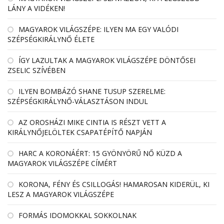
LÁNY A VIDÉKEN!
MAGYAROK VILÁGSZÉPE: ILYEN MA EGY VALÓDI
SZÉPSÉGKIRÁLYNŐ ÉLETE
ÍGY LAZULTAK A MAGYAROK VILÁGSZÉPE DÖNTŐSEI
ZSELIC SZÍVÉBEN
ILYEN BOMBÁZÓ SHANE TUSUP SZERELME:
SZÉPSÉGKIRÁLYNŐ-VÁLASZTÁSON INDUL
AZ OROSHÁZI MIKE CINTIA IS RÉSZT VETT A
KIRÁLYNŐJELÖLTEK CSAPATÉPÍTŐ NAPJÁN
HARC A KORONÁÉRT: 15 GYÖNYÖRŰ NŐ KÜZD A
MAGYAROK VILÁGSZÉPE CÍMÉRT
KORONA, FÉNY ÉS CSILLOGÁS! HAMAROSAN KIDERÜL, KI
LESZ A MAGYAROK VILÁGSZÉPE
FORMÁS IDOMOKKAL SOKKOLNAK