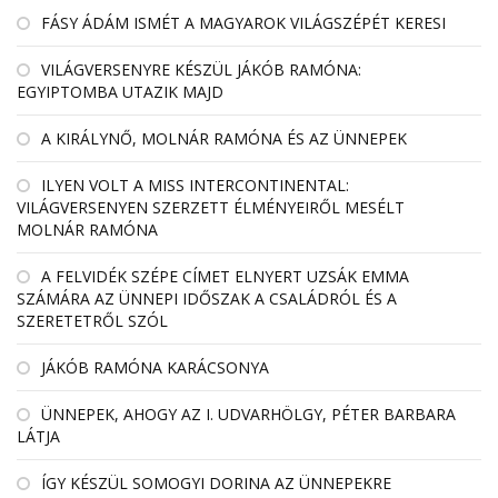
FÁSY ÁDÁM ISMÉT A MAGYAROK VILÁGSZÉPÉT KERESI
VILÁGVERSENYRE KÉSZÜL JÁKÓB RAMÓNA:
EGYIPTOMBA UTAZIK MAJD
A KIRÁLYNŐ, MOLNÁR RAMÓNA ÉS AZ ÜNNEPEK
ILYEN VOLT A MISS INTERCONTINENTAL:
VILÁGVERSENYEN SZERZETT ÉLMÉNYEIRŐL MESÉLT
MOLNÁR RAMÓNA
A FELVIDÉK SZÉPE CÍMET ELNYERT UZSÁK EMMA
SZÁMÁRA AZ ÜNNEPI IDŐSZAK A CSALÁDRÓL ÉS A
SZERETETRŐL SZÓL
JÁKÓB RAMÓNA KARÁCSONYA
ÜNNEPEK, AHOGY AZ I. UDVARHÖLGY, PÉTER BARBARA
LÁTJA
ÍGY KÉSZÜL SOMOGYI DORINA AZ ÜNNEPEKRE