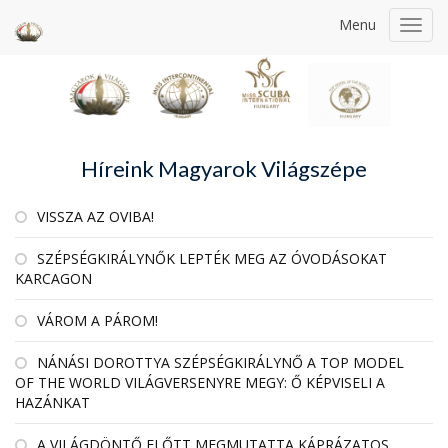
Menu
Toggl
navig
Híreink Magyarok Világszépe
VISSZA AZ OVIBA!
SZÉPSÉGKIRÁLYNŐK LEPTÉK MEG AZ ÓVODÁSOKAT
KARCAGON
VÁROM A PÁROM!
NÁNÁSI DOROTTYA SZÉPSÉGKIRÁLYNŐ A TOP MODEL
OF THE WORLD VILÁGVERSENYRE MEGY: Ő KÉPVISELI A
HAZÁNKAT
A VILÁGDÖNTŐ ELŐTT MEGMUTATTA KÁPRÁZATOS