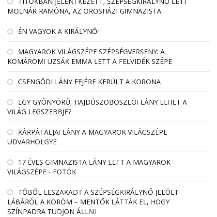
TITOKBAN JELENTKEZETT, SZÉPSÉGKIRÁLYNŐ LETT
MOLNÁR RAMÓNA, AZ OROSHÁZI GIMNAZISTA
ÉN VAGYOK A KIRÁLYNŐ!
MAGYAROK VILÁGSZÉPE SZÉPSÉGVERSENY: A
KOMÁROMI UZSÁK EMMA LETT A FELVIDÉK SZÉPE
CSENGŐDI LÁNY FEJÉRE KERÜLT A KORONA
EGY GYÖNYÖRŰ, HAJDÚSZOBOSZLÓI LÁNY LEHET A
VILÁG LEGSZEBBJE?
KÁRPÁTALJAI LÁNY A MAGYAROK VILÁGSZÉPE
UDVARHÖLGYE
17 ÉVES GIMNAZISTA LÁNY LETT A MAGYAROK
VILÁGSZÉPE - FOTÓK
TŐBŐL LESZAKADT A SZÉPSÉGKIRÁLYNŐ-JELÖLT
LÁBÁRÓL A KÖRÖM – MENTŐK LÁTTÁK EL, HOGY
SZÍNPADRA TUDJON ÁLLNI