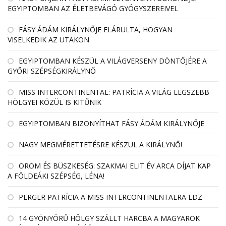
EGYIPTOMBAN AZ ÉLETBEVÁGÓ GYÓGYSZEREIVEL
FÁSY ÁDÁM KIRÁLYNŐJE ELÁRULTA, HOGYAN
VISELKEDIK AZ UTAKON
EGYIPTOMBAN KÉSZÜL A VILÁGVERSENY DÖNTŐJÉRE A
GYŐRI SZÉPSÉGKIRÁLYNŐ
MISS INTERCONTINENTAL: PATRÍCIA A VILÁG LEGSZEBB
HÖLGYEI KÖZÜL IS KITŰNIK
EGYIPTOMBAN BIZONYÍTHAT FÁSY ÁDÁM KIRÁLYNŐJE
NAGY MEGMÉRETTETÉSRE KÉSZÜL A KIRÁLYNŐ!
ÖRÖM ÉS BÜSZKESÉG: SZAKMAI ELIT ÉV ARCA DÍJAT KAP
A FÖLDEÁKI SZÉPSÉG, LÉNA!
PERGER PATRÍCIA A MISS INTERCONTINENTALRA EDZ
14 GYÖNYÖRŰ HÖLGY SZÁLLT HARCBA A MAGYAROK