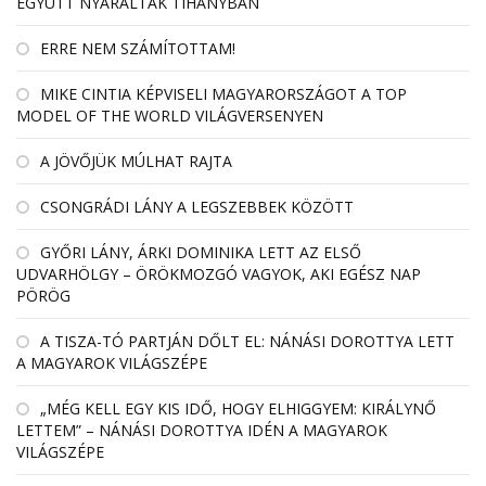
EGYÜTT NYARALTAK TIHANYBAN
ERRE NEM SZÁMÍTOTTAM!
MIKE CINTIA KÉPVISELI MAGYARORSZÁGOT A TOP
MODEL OF THE WORLD VILÁGVERSENYEN
A JÖVŐJÜK MÚLHAT RAJTA
CSONGRÁDI LÁNY A LEGSZEBBEK KÖZÖTT
GYŐRI LÁNY, ÁRKI DOMINIKA LETT AZ ELSŐ
UDVARHÖLGY – ÖRÖKMOZGÓ VAGYOK, AKI EGÉSZ NAP
PÖRÖG
A TISZA-TÓ PARTJÁN DŐLT EL: NÁNÁSI DOROTTYA LETT
A MAGYAROK VILÁGSZÉPE
„MÉG KELL EGY KIS IDŐ, HOGY ELHIGGYEM: KIRÁLYNŐ
LETTEM” – NÁNÁSI DOROTTYA IDÉN A MAGYAROK
VILÁGSZÉPE