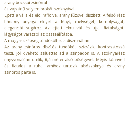
arany bocskai zsinórral
és vajszínű selyem brokát szoknyával.
Ejtett a válla és elöl raffolva, arany fűzővel díszített. A felső rész
bársony anyaga elnyeli a fényt, mélységet, komolyságot,
eleganciát sugároz. Az ejtett ekrü váll és ujja, fiatalságot,
lágyságot varázsol az összeállításba.
A magyar szépség tündökölhet a díszruhában
Az arany zsinóros díszítés tündököl, szikrázik, kontrasztossá
teszi, jól kivehető sziluettet ad a színpadon is. A szoknyarész
nagyvonalúan omlik, 6,5 méter alsó bőségével. Mégis könnyed
és fiatalos a ruha, amihez tartozik alsószoknya és arany
zsinóros párta is.