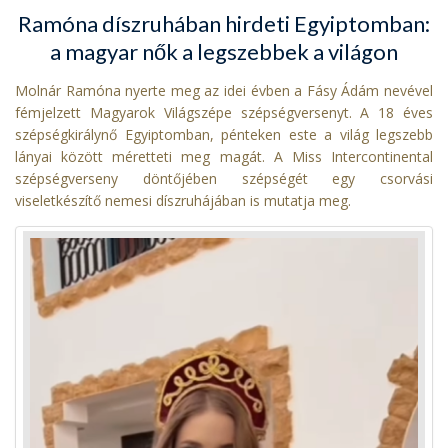
Ramóna díszruhában hirdeti Egyiptomban:
a magyar nők a legszebbek a világon
Molnár Ramóna nyerte meg az idei évben a Fásy Ádám nevével
fémjelzett Magyarok Világszépe szépségversenyt. A 18 éves
szépségkirálynő Egyiptomban, pénteken este a világ legszebb
lányai között méretteti meg magát. A Miss Intercontinental
szépségverseny döntőjében szépségét egy csorvási
viseletkészítő nemesi díszruhájában is mutatja meg.