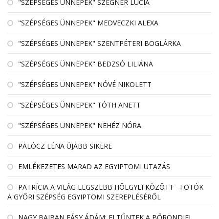
"SZÉPSÉGES ÜNNEPEK" SZEGNER LÚCIA
"SZÉPSÉGES ÜNNEPEK" MEDVECZKI ALEXA
"SZÉPSÉGES ÜNNEPEK" SZENTPÉTERI BOGLÁRKA
"SZÉPSÉGES ÜNNEPEK" BEDZSÓ LILIÁNA
"SZÉPSÉGES ÜNNEPEK" NÓVÉ NIKOLETT
"SZÉPSÉGES ÜNNEPEK" TÓTH ANETT
"SZÉPSÉGES ÜNNEPEK" NEHÉZ NÓRA
PALÓCZ LÉNA ÚJABB SIKERE
EMLÉKEZETES MARAD AZ EGYIPTOMI UTAZÁS
PATRÍCIA A VILÁG LEGSZEBB HÖLGYEI KÖZÖTT - FOTÓK
A GYŐRI SZÉPSÉG EGYIPTOMI SZEREPLÉSÉRŐL
NAGY BAJBAN FÁSY ÁDÁM: ELTŰNTEK A BŐRÖNDJEI