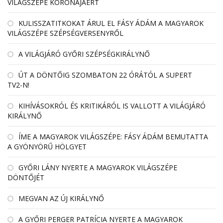
VILÁGSZÉPE KORONÁJÁÉRT
KULISSZATITKOKAT ÁRUL EL FÁSY ÁDÁM A MAGYAROK
VILÁGSZÉPE SZÉPSÉGVERSENYRŐL
A VILÁGJÁRÓ GYŐRI SZÉPSÉGKIRÁLYNŐ
ÚT A DÖNTŐIG SZOMBATON 22 ÓRÁTÓL A SUPERT
TV2-N!
KIHÍVÁSOKRÓL ÉS KRITIKÁRÓL IS VALLOTT A VILÁGJÁRÓ
KIRÁLYNŐ
ÍME A MAGYAROK VILÁGSZÉPE: FÁSY ÁDÁM BEMUTATTA
A GYÖNYÖRŰ HÖLGYET
GYŐRI LÁNY NYERTE A MAGYAROK VILÁGSZÉPE
DÖNTŐJÉT
MEGVAN AZ ÚJ KIRÁLYNŐ
A GYŐRI PERGER PATRÍCIA NYERTE A MAGYAROK