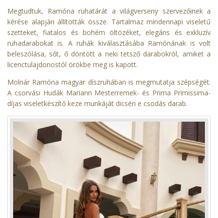
Megtudtuk, Ramóna ruhatárát a világverseny szervezőinek a
kérése alapján állították össze. Tartalmaz mindennapi viseletű
szetteket, fiatalos és bohém öltözéket, elegáns és exkluzív
ruhadarabokat is. A ruhák kiválasztásába Ramónának is volt
beleszólása, sőt, ő döntött a neki tetsző darabokról, amiket a
licenctulajdonostól örökbe meg is kapott.
Molnár Ramóna magyar díszruhában is megmutatja szépségét.
A csorvási Hudák Mariann Mesterremek- és Prima Primissima-
díjas viseletkészítő keze munkáját dicséri e csodás darab.