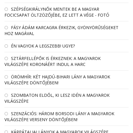
SZÉPSÉGKIRÁLYNŐK MENTEK BE A MAGYAR
FOCICSAPAT ÖLTZÖZŐJÉBE, EZ LETT A VÉGE - FOTÓ
FÁSY ÁDÁM KARCAGRA ÉRKEZIK, GYÖNYÖRŰSÉGEKET
HOZ MAGÁVAL
ÉN VAGYOK A LEGSZEBB! UGYE?
SZTÁRFELLÉPŐK IS ÉRKEZNEK: A MAGYAROK
VILÁGSZÉPE KORONÁÉRT INDUL A HARC
ÖRÖMHÍR: KÉT HAJDÚ-BIHARI LÁNY A MAGYAROK
VILÁGSZÉPE DÖNTŐJÉBEN!
SZOMBATON ELDŐL, KI LESZ IDÉN A MAGYAROK
VILÁGSZÉPE
SZENZÁCIÓS: HÁROM BORSODI LÁNY A MAGYAROK
VILÁGSZÉPE VERSENY DÖNTŐJÉBEN!
KÁRPÁTALJAI LÁNYOK A MAGYAROK VILÁGSZÉPE