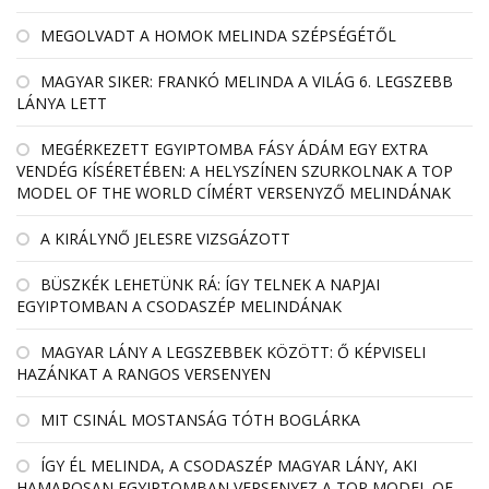
MEGOLVADT A HOMOK MELINDA SZÉPSÉGÉTŐL
MAGYAR SIKER: FRANKÓ MELINDA A VILÁG 6. LEGSZEBB
LÁNYA LETT
MEGÉRKEZETT EGYIPTOMBA FÁSY ÁDÁM EGY EXTRA
VENDÉG KÍSÉRETÉBEN: A HELYSZÍNEN SZURKOLNAK A TOP
MODEL OF THE WORLD CÍMÉRT VERSENYZŐ MELINDÁNAK
A KIRÁLYNŐ JELESRE VIZSGÁZOTT
BÜSZKÉK LEHETÜNK RÁ: ÍGY TELNEK A NAPJAI
EGYIPTOMBAN A CSODASZÉP MELINDÁNAK
MAGYAR LÁNY A LEGSZEBBEK KÖZÖTT: Ő KÉPVISELI
HAZÁNKAT A RANGOS VERSENYEN
MIT CSINÁL MOSTANSÁG TÓTH BOGLÁRKA
ÍGY ÉL MELINDA, A CSODASZÉP MAGYAR LÁNY, AKI
HAMAROSAN EGYIPTOMBAN VERSENYEZ A TOP MODEL OF