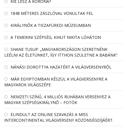
KIÉ LESZ A KORONA?
1848 MÉTERES ZÁSZLÓVAL VONULTAK FEL
KIRÁLYNŐK A TISZAFÜREDI MÚZEUMBAN
A TEMERINI SZÉPSÉG, KIHUT NIKITA LÓHÁTON
SHANE TUSUP: „MAGYARORSZÁGON SZERETNÉNK
LEÉLNI AZ ÉLETÜNKET, ÍGY ITTHON SZÜLETNE A BABÁNK”
NÁNÁSI DOROTTYA HAZATÉRT A VILÁGVERSENYRŐL
MÁR EGYIPTOMBAN KÉSZÜL A VILÁGVERSENYRE A
MAGYAROK VILÁGSZÉPE
NEMZETI SZÍNŰ, 4 MILLIÓS RUHÁBAN VERSENYEZ A
MAGYAR SZÉPSÉGKIRÁLYNŐ – FOTÓK
ELINDULT AZ ONLINE SZAVAZÁS A MISS
INTERCONTINENTAL VILÁGVERSENY KÖZÖNSÉGDÍJÁÉRT.