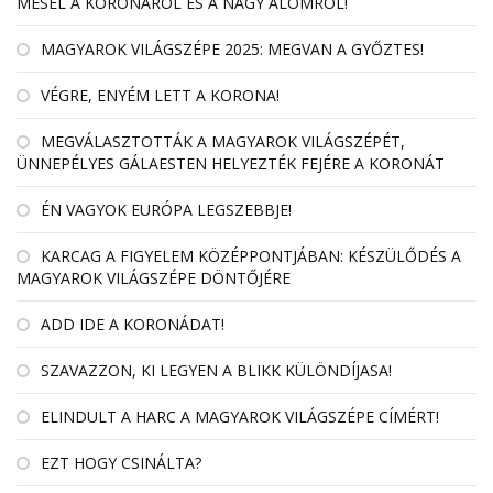
MESÉL A KORONÁRÓL ÉS A NAGY ÁLOMRÓL!
MAGYAROK VILÁGSZÉPE 2025: MEGVAN A GYŐZTES!
VÉGRE, ENYÉM LETT A KORONA!
MEGVÁLASZTOTTÁK A MAGYAROK VILÁGSZÉPÉT,
ÜNNEPÉLYES GÁLAESTEN HELYEZTÉK FEJÉRE A KORONÁT
ÉN VAGYOK EURÓPA LEGSZEBBJE!
KARCAG A FIGYELEM KÖZÉPPONTJÁBAN: KÉSZÜLŐDÉS A
MAGYAROK VILÁGSZÉPE DÖNTŐJÉRE
ADD IDE A KORONÁDAT!
SZAVAZZON, KI LEGYEN A BLIKK KÜLÖNDÍJASA!
ELINDULT A HARC A MAGYAROK VILÁGSZÉPE CÍMÉRT!
EZT HOGY CSINÁLTA?