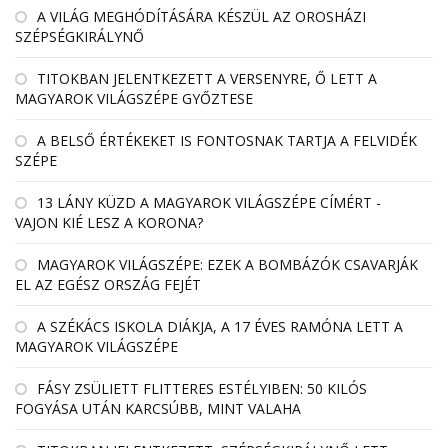
A VILÁG MEGHÓDÍTÁSÁRA KÉSZÜL AZ OROSHÁZI
SZÉPSÉGKIRÁLYNŐ
TITOKBAN JELENTKEZETT A VERSENYRE, Ő LETT A
MAGYAROK VILÁGSZÉPE GYŐZTESE
A BELSŐ ÉRTÉKEKET IS FONTOSNAK TARTJA A FELVIDÉK
SZÉPE
13 LÁNY KÜZD A MAGYAROK VILÁGSZÉPE CÍMÉRT -
VAJON KIÉ LESZ A KORONA?
MAGYAROK VILÁGSZÉPE: EZEK A BOMBÁZÓK CSAVARJÁK
EL AZ EGÉSZ ORSZÁG FEJÉT
A SZÉKÁCS ISKOLA DIÁKJA, A 17 ÉVES RAMÓNA LETT A
MAGYAROK VILÁGSZÉPE
FÁSY ZSÜLIETT FLITTERES ESTÉLYIBEN: 50 KILÓS
FOGYÁSA UTÁN KARCSÚBB, MINT VALAHA