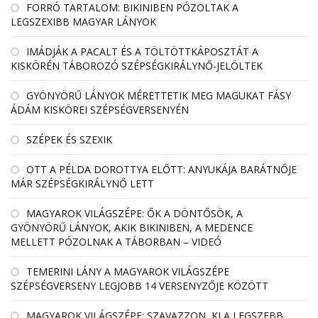
FORRÓ TARTALOM: BIKINIBEN PÓZOLTAK A
LEGSZEXIBB MAGYAR LÁNYOK
IMÁDJÁK A PACALT ÉS A TÖLTÖTTKÁPOSZTÁT A
KISKÖRÉN TÁBOROZÓ SZÉPSÉGKIRÁLYNŐ-JELÖLTEK
GYÖNYÖRŰ LÁNYOK MÉRETTETIK MEG MAGUKAT FÁSY
ÁDÁM KISKÖREI SZÉPSÉGVERSENYÉN
SZÉPEK ÉS SZEXIK
OTT A PÉLDA DOROTTYA ELŐTT: ANYUKÁJA BARÁTNŐJE
MÁR SZÉPSÉGKIRÁLYNŐ LETT
MAGYAROK VILÁGSZÉPE: ŐK A DÖNTŐSÖK, A
GYÖNYÖRŰ LÁNYOK, AKIK BIKINIBEN, A MEDENCE
MELLETT PÓZOLNAK A TÁBORBAN – VIDEÓ
TEMERINI LÁNY A MAGYAROK VILÁGSZÉPE
SZÉPSÉGVERSENY LEGJOBB 14 VERSENYZŐJE KÖZÖTT
MAGYAROK VILÁGSZÉPE: SZAVAZZON, KI A LEGSZEBB