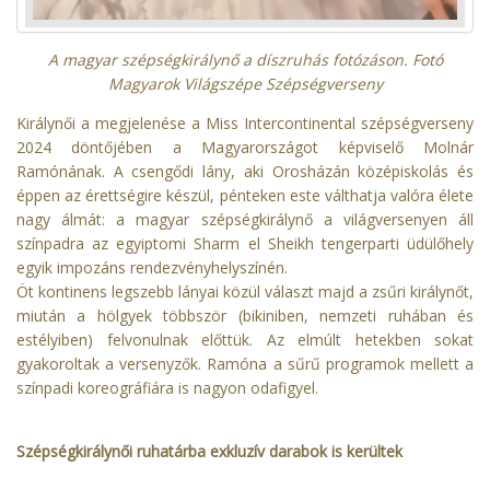
A magyar szépségkirálynő a díszruhás fotózáson. Fotó
Magyarok Világszépe Szépségverseny
Királynői a megjelenése a Miss Intercontinental szépségverseny
2024 döntőjében a Magyarországot képviselő Molnár
Ramónának. A csengődi lány, aki Orosházán középiskolás és
éppen az érettségire készül, pénteken este válthatja valóra élete
nagy álmát: a magyar szépségkirálynő a világversenyen áll
színpadra az egyiptomi Sharm el Sheikh tengerparti üdülőhely
egyik impozáns rendezvényhelyszínén.
Öt kontinens legszebb lányai közül választ majd a zsűri királynőt,
miután a hölgyek többször (bikiniben, nemzeti ruhában és
estélyiben) felvonulnak előttük. Az elmúlt hetekben sokat
gyakoroltak a versenyzők. Ramóna a sűrű programok mellett a
színpadi koreográfiára is nagyon odafigyel.
Szépségkirálynői ruhatárba exkluzív darabok is kerültek