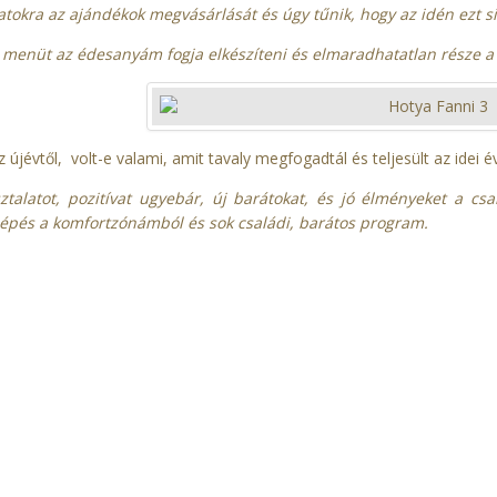
natokra az ajándékok megvásárlását és úgy tűnik, hogy az idén ezt si
 menüt az édesanyám fogja elkészíteni és elmaradhatatlan része a t
z újévtől, volt-e valami, amit tavaly megfogadtál és teljesült az idei 
ztalatot, pozitívat ugyebár, új barátokat, és jó élményeket a c
ilépés a komfortzónámból és sok családi, barátos program.