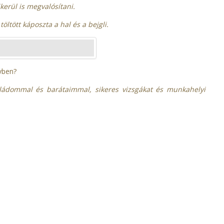
kerül is megvalósítani.
öltött káposzta a hal és a bejgli.
évben?
saládommal és barátaimmal, sikeres vizsgákat és munkahelyi