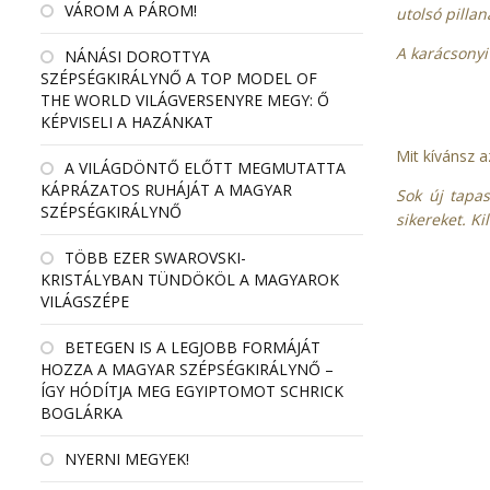
VÁROM A PÁROM!
utolsó pilla
A karácsonyi
NÁNÁSI DOROTTYA
SZÉPSÉGKIRÁLYNŐ A TOP MODEL OF
THE WORLD VILÁGVERSENYRE MEGY: Ő
KÉPVISELI A HAZÁNKAT
Mit kívánsz a
A VILÁGDÖNTŐ ELŐTT MEGMUTATTA
KÁPRÁZATOS RUHÁJÁT A MAGYAR
Sok új tapas
SZÉPSÉGKIRÁLYNŐ
sikereket. K
TÖBB EZER SWAROVSKI-
KRISTÁLYBAN TÜNDÖKÖL A MAGYAROK
VILÁGSZÉPE
BETEGEN IS A LEGJOBB FORMÁJÁT
HOZZA A MAGYAR SZÉPSÉGKIRÁLYNŐ –
ÍGY HÓDÍTJA MEG EGYIPTOMOT SCHRICK
BOGLÁRKA
NYERNI MEGYEK!