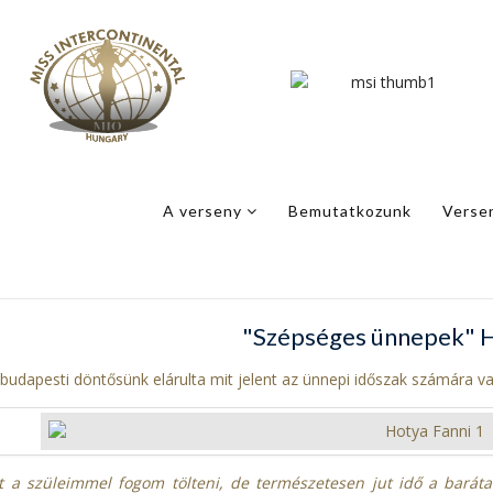
A verseny
Bemutatkozunk
Verse
"Szépséges ünnepek" H
 budapesti döntősünk elárulta mit jelent az ünnepi időszak számára v
t a szüleimmel fogom tölteni, de természetesen jut idő a bar