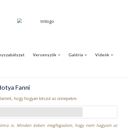
nyszabályzat
Versenyzők
Galéria
Videók
otya Fanni
alamint, hogy hogyan készül az ünnepekre.
átaimra is. Minden évben megfogadom, hogy nem hagyom az