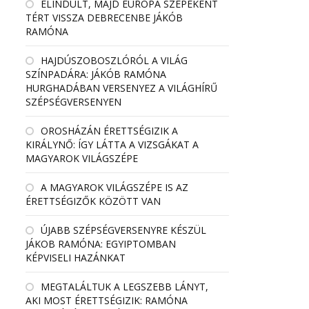
ELINDULT, MAJD EURÓPA SZÉPEKÉNT
TÉRT VISSZA DEBRECENBE JÁKÓB
RAMÓNA
HAJDÚSZOBOSZLÓRÓL A VILÁG
SZÍNPADÁRA: JÁKÓB RAMÓNA
HURGHADÁBAN VERSENYEZ A VILÁGHÍRŰ
SZÉPSÉGVERSENYEN
OROSHÁZÁN ÉRETTSÉGIZIK A
KIRÁLYNŐ: ÍGY LÁTTA A VIZSGÁKAT A
MAGYAROK VILÁGSZÉPE
A MAGYAROK VILÁGSZÉPE IS AZ
ÉRETTSÉGIZŐK KÖZÖTT VAN
ÚJABB SZÉPSÉGVERSENYRE KÉSZÜL
JÁKOB RAMÓNA: EGYIPTOMBAN
KÉPVISELI HAZÁNKAT
MEGTALÁLTUK A LEGSZEBB LÁNYT,
AKI MOST ÉRETTSÉGIZIK: RAMÓNA