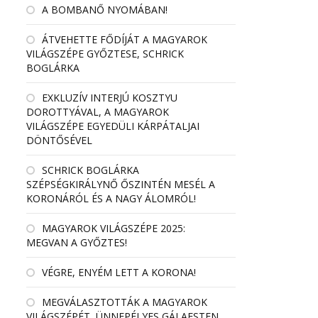
A BOMBANŐ NYOMÁBAN!
ÁTVEHETTE FŐDÍJÁT A MAGYAROK
VILÁGSZÉPE GYŐZTESE, SCHRICK
BOGLÁRKA
EXKLUZÍV INTERJÚ KOSZTYU
DOROTTYÁVAL, A MAGYAROK
VILÁGSZÉPE EGYEDÜLI KÁRPÁTALJAI
DÖNTŐSÉVEL
SCHRICK BOGLÁRKA
SZÉPSÉGKIRÁLYNŐ ŐSZINTÉN MESÉL A
KORONÁRÓL ÉS A NAGY ÁLOMRÓL!
MAGYAROK VILÁGSZÉPE 2025:
MEGVAN A GYŐZTES!
VÉGRE, ENYÉM LETT A KORONA!
MEGVÁLASZTOTTÁK A MAGYAROK
VILÁGSZÉPÉT, ÜNNEPÉLYES GÁLAESTEN