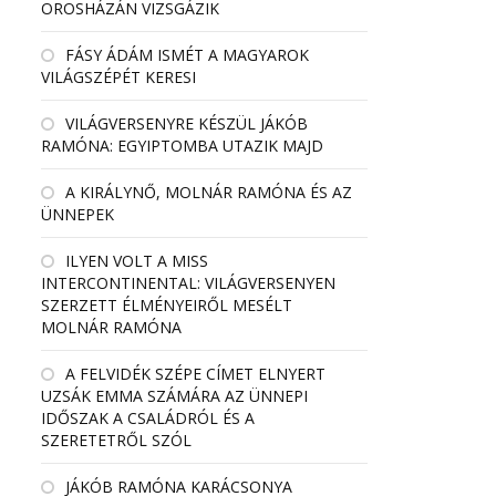
OROSHÁZÁN VIZSGÁZIK
FÁSY ÁDÁM ISMÉT A MAGYAROK
VILÁGSZÉPÉT KERESI
VILÁGVERSENYRE KÉSZÜL JÁKÓB
RAMÓNA: EGYIPTOMBA UTAZIK MAJD
A KIRÁLYNŐ, MOLNÁR RAMÓNA ÉS AZ
ÜNNEPEK
ILYEN VOLT A MISS
INTERCONTINENTAL: VILÁGVERSENYEN
SZERZETT ÉLMÉNYEIRŐL MESÉLT
MOLNÁR RAMÓNA
A FELVIDÉK SZÉPE CÍMET ELNYERT
UZSÁK EMMA SZÁMÁRA AZ ÜNNEPI
IDŐSZAK A CSALÁDRÓL ÉS A
SZERETETRŐL SZÓL
JÁKÓB RAMÓNA KARÁCSONYA