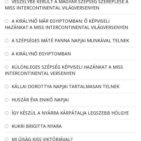
VESZÉLYBE KERÜLT A MAGYAR SZÉPSÉG SZEREPLÉSE A
MISS INTERCONTINENTAL VILÁGVERSENYEN
A KIRÁLYNŐ MÁR EGYIPTOMBAN: Ő KÉPVISELI
HAZÁNKAT A MISS INTERCONTINENTAL VILÁGVERSENYEN
A SZÉPSÉGES MÁTÉ PANNA NAPJAI MUNKÁVAL TELNEK
A KIRÁLYNŐ EGYIPTOMBAN
KÜLÖNLEGES SZÉPSÉG KÉPVISELI HAZÁNKAT A MISS
INTERCONTINENTAL VERSENYEN
KÁLLAI DOROTTYA NAPJAI TARTALMASAN TELNEK
HUSZÁR ÉVA ENIKŐ NAPJAI
ÍGY KÉSZÜL A NYÁRRA KÁRPÁTALJA LEGSZEBB HÖLGYE
KUKRI BRIGITTA NYARA
MI ÚJSÁG KISS VIKTÓRIÁVAL?