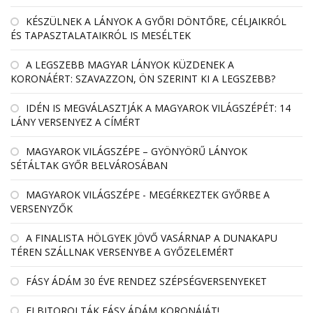
KÉSZÜLNEK A LÁNYOK A GYŐRI DÖNTŐRE, CÉLJAIKRÓL
ÉS TAPASZTALATAIKRÓL IS MESÉLTEK
A LEGSZEBB MAGYAR LÁNYOK KÜZDENEK A
KORONÁÉRT: SZAVAZZON, ÖN SZERINT KI A LEGSZEBB?
IDÉN IS MEGVÁLASZTJÁK A MAGYAROK VILÁGSZÉPÉT: 14
LÁNY VERSENYEZ A CÍMÉRT
MAGYAROK VILÁGSZÉPE – GYÖNYÖRŰ LÁNYOK
SÉTÁLTAK GYŐR BELVÁROSÁBAN
MAGYAROK VILÁGSZÉPE - MEGÉRKEZTEK GYŐRBE A
VERSENYZŐK
A FINALISTA HÖLGYEK JÖVŐ VASÁRNAP A DUNAKAPU
TÉREN SZÁLLNAK VERSENYBE A GYŐZELEMÉRT
FÁSY ÁDÁM 30 ÉVE RENDEZ SZÉPSÉGVERSENYEKET
ELBITOROLTÁK FÁSY ÁDÁM KORONÁJÁT!