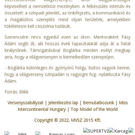
képviselheti a nemzetközi mezőnyben. A felkészülés intenzív és
összetett: a színpadi jelenlét, az önkifejezés, a kommunikáció és
a magabiztos szereplés mind olyan területek, amelyekben
tökéletesre kell csiszolnia tudását.
Szerencsére nincs egyedül ezen az úton. Mentoraként Fásy
Ádám segíti őt, aki hosszú évek tapasztalatát adja át a fiatal
királynőnek. Támogatásával Boglárka minden esélyt megkap
arra, hogy a világversenyen is kiemelkedően szerepeljen.
- Boglárka különleges és gyönyörű hölgy, biztos vagyok benne,
hogy a világverseny színpadán is ragyogni fog- nyilatkozta Fásy
Ádám.
Forrás:
Blikk
Versenyszabályzat
| Jelentkezési lap
|
Bemutatkozunk
|
Miss
Intercontinental Hungary
|
Top Model of the World
Copyright © 2022. MVSZ 2015 Kft.