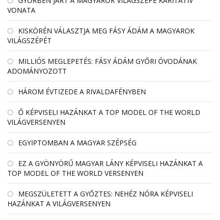
GYŐRBEN JÁRT A MAGYAROK VILÁGSZÉPE KARITATÍV
VONATA
KISKÖRÉN VÁLASZTJA MEG FÁSY ÁDÁM A MAGYAROK
VILÁGSZÉPÉT
MILLIÓS MEGLEPETÉS: FÁSY ÁDÁM GYŐRI ÓVODÁNAK
ADOMÁNYOZOTT
HÁROM ÉVTIZEDE A RIVALDAFÉNYBEN
Ő KÉPVISELI HAZÁNKAT A TOP MODEL OF THE WORLD
VILÁGVERSENYEN
EGYIPTOMBAN A MAGYAR SZÉPSÉG
EZ A GYÖNYÖRŰ MAGYAR LÁNY KÉPVISELI HAZÁNKAT A
TOP MODEL OF THE WORLD VERSENYEN
MEGSZÜLETETT A GYŐZTES: NEHÉZ NÓRA KÉPVISELI
HAZÁNKAT A VILÁGVERSENYEN