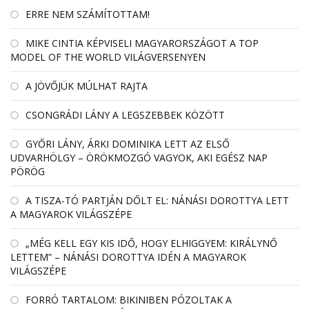
ERRE NEM SZÁMÍTOTTAM!
MIKE CINTIA KÉPVISELI MAGYARORSZÁGOT A TOP
MODEL OF THE WORLD VILÁGVERSENYEN
A JÖVŐJÜK MÚLHAT RAJTA
CSONGRÁDI LÁNY A LEGSZEBBEK KÖZÖTT
GYŐRI LÁNY, ÁRKI DOMINIKA LETT AZ ELSŐ
UDVARHÖLGY – ÖRÖKMOZGÓ VAGYOK, AKI EGÉSZ NAP
PÖRÖG
A TISZA-TÓ PARTJÁN DŐLT EL: NÁNÁSI DOROTTYA LETT
A MAGYAROK VILÁGSZÉPE
„MÉG KELL EGY KIS IDŐ, HOGY ELHIGGYEM: KIRÁLYNŐ
LETTEM” – NÁNÁSI DOROTTYA IDÉN A MAGYAROK
VILÁGSZÉPE
FORRÓ TARTALOM: BIKINIBEN PÓZOLTAK A