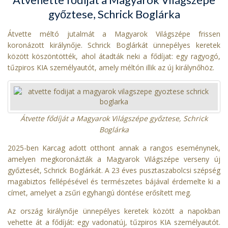
győztese, Schrick Boglárka
Átvette méltó jutalmát a Magyarok Világszépe frissen
koronázott királynője. Schrick Boglárkát ünnepélyes keretek
között köszöntötték, ahol átadták neki a fődíjat: egy ragyogó,
tűzpiros KIA személyautót, amely méltón illik az új királynőhöz.
Átvette fődíját a Magyarok Világszépe győztese, Schrick
Boglárka
2025-ben Karcag adott otthont annak a rangos eseménynek,
amelyen megkoronázták a Magyarok Világszépe verseny új
győztesét, Schrick Boglárkát. A 23 éves pusztaszabolcsi szépség
magabiztos fellépésével és természetes bájával érdemelte ki a
címet, amelyet a zsűri egyhangú döntése erősített meg.
Az ország királynője ünnepélyes keretek között a napokban
vehette át a fődíját: egy vadonatúj, tűzpiros KIA személyautót.