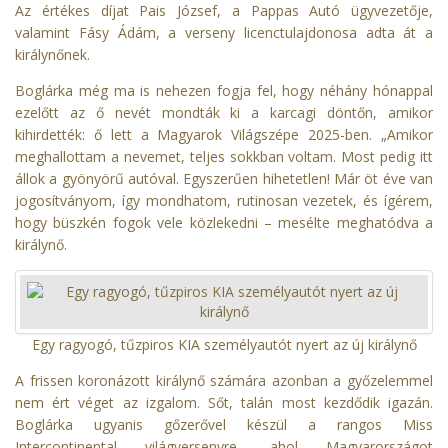
Az értékes díjat Pais József, a Pappas Autó ügyvezetője,
valamint Fásy Ádám, a verseny licenctulajdonosa adta át a
királynőnek.
Boglárka még ma is nehezen fogja fel, hogy néhány hónappal
ezelőtt az ő nevét mondták ki a karcagi döntőn, amikor
kihirdették: ő lett a Magyarok Világszépe 2025-ben. „Amikor
meghallottam a nevemet, teljes sokkban voltam. Most pedig itt
állok a gyönyörű autóval. Egyszerűen hihetetlen! Már öt éve van
jogosítványom, így mondhatom, rutinosan vezetek, és ígérem,
hogy büszkén fogok vele közlekedni – mesélte meghatódva a
királynő.
Egy ragyogó, tűzpiros KIA személyautót nyert az új királynő
A frissen koronázott királynő számára azonban a győzelemmel
nem ért véget az izgalom. Sőt, talán most kezdődik igazán.
Boglárka ugyanis gőzerővel készül a rangos Miss
Intercontinental világversenyre, ahol Magyarországot