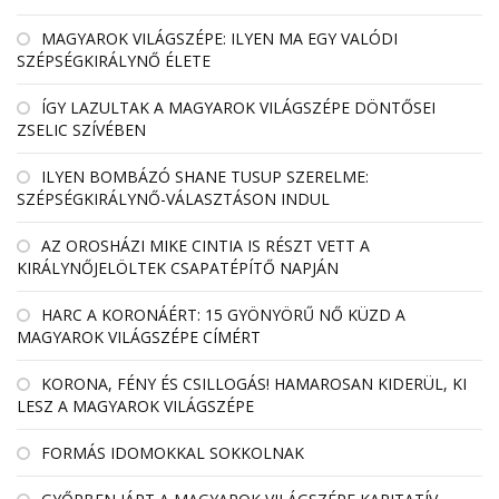
MAGYAROK VILÁGSZÉPE: ILYEN MA EGY VALÓDI
SZÉPSÉGKIRÁLYNŐ ÉLETE
ÍGY LAZULTAK A MAGYAROK VILÁGSZÉPE DÖNTŐSEI
ZSELIC SZÍVÉBEN
ILYEN BOMBÁZÓ SHANE TUSUP SZERELME:
SZÉPSÉGKIRÁLYNŐ-VÁLASZTÁSON INDUL
AZ OROSHÁZI MIKE CINTIA IS RÉSZT VETT A
KIRÁLYNŐJELÖLTEK CSAPATÉPÍTŐ NAPJÁN
HARC A KORONÁÉRT: 15 GYÖNYÖRŰ NŐ KÜZD A
MAGYAROK VILÁGSZÉPE CÍMÉRT
KORONA, FÉNY ÉS CSILLOGÁS! HAMAROSAN KIDERÜL, KI
LESZ A MAGYAROK VILÁGSZÉPE
FORMÁS IDOMOKKAL SOKKOLNAK