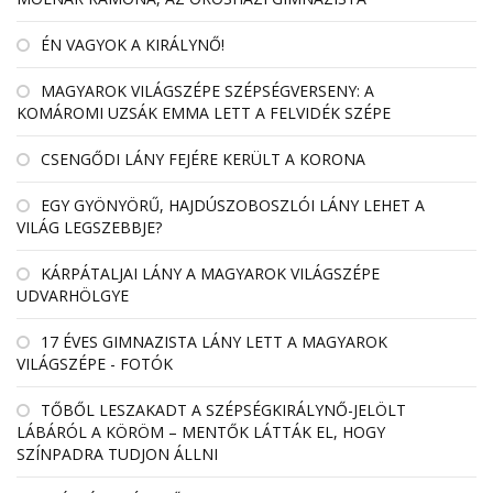
ÉN VAGYOK A KIRÁLYNŐ!
MAGYAROK VILÁGSZÉPE SZÉPSÉGVERSENY: A
KOMÁROMI UZSÁK EMMA LETT A FELVIDÉK SZÉPE
CSENGŐDI LÁNY FEJÉRE KERÜLT A KORONA
EGY GYÖNYÖRŰ, HAJDÚSZOBOSZLÓI LÁNY LEHET A
VILÁG LEGSZEBBJE?
KÁRPÁTALJAI LÁNY A MAGYAROK VILÁGSZÉPE
UDVARHÖLGYE
17 ÉVES GIMNAZISTA LÁNY LETT A MAGYAROK
VILÁGSZÉPE - FOTÓK
TŐBŐL LESZAKADT A SZÉPSÉGKIRÁLYNŐ-JELÖLT
LÁBÁRÓL A KÖRÖM – MENTŐK LÁTTÁK EL, HOGY
SZÍNPADRA TUDJON ÁLLNI