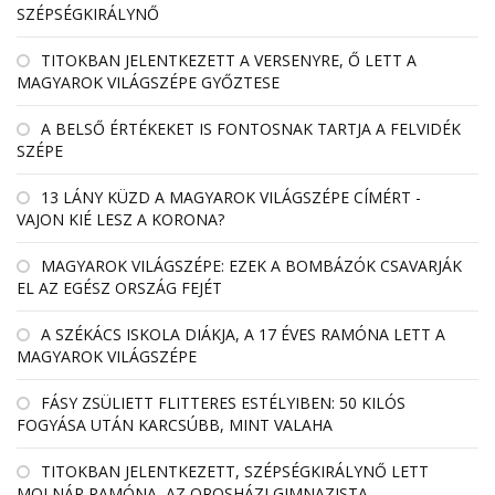
SZÉPSÉGKIRÁLYNŐ
TITOKBAN JELENTKEZETT A VERSENYRE, Ő LETT A
MAGYAROK VILÁGSZÉPE GYŐZTESE
A BELSŐ ÉRTÉKEKET IS FONTOSNAK TARTJA A FELVIDÉK
SZÉPE
13 LÁNY KÜZD A MAGYAROK VILÁGSZÉPE CÍMÉRT -
VAJON KIÉ LESZ A KORONA?
MAGYAROK VILÁGSZÉPE: EZEK A BOMBÁZÓK CSAVARJÁK
EL AZ EGÉSZ ORSZÁG FEJÉT
A SZÉKÁCS ISKOLA DIÁKJA, A 17 ÉVES RAMÓNA LETT A
MAGYAROK VILÁGSZÉPE
FÁSY ZSÜLIETT FLITTERES ESTÉLYIBEN: 50 KILÓS
FOGYÁSA UTÁN KARCSÚBB, MINT VALAHA
TITOKBAN JELENTKEZETT, SZÉPSÉGKIRÁLYNŐ LETT
MOLNÁR RAMÓNA, AZ OROSHÁZI GIMNAZISTA