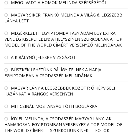
MEGOLVADT A HOMOK MELINDA SZÉPSÉGÉTŐL
MAGYAR SIKER: FRANKÓ MELINDA A VILÁG 6. LEGSZEBB
LÁNYA LETT
MEGÉRKEZETT EGYIPTOMBA FÁSY ÁDÁM EGY EXTRA
VENDÉG KÍSÉRETÉBEN: A HELYSZÍNEN SZURKOLNAK A TOP
MODEL OF THE WORLD CÍMÉRT VERSENYZŐ MELINDÁNAK
A KIRÁLYNŐ JELESRE VIZSGÁZOTT
BÜSZKÉK LEHETÜNK RÁ: ÍGY TELNEK A NAPJAI
EGYIPTOMBAN A CSODASZÉP MELINDÁNAK
MAGYAR LÁNY A LEGSZEBBEK KÖZÖTT: Ő KÉPVISELI
HAZÁNKAT A RANGOS VERSENYEN
MIT CSINÁL MOSTANSÁG TÓTH BOGLÁRKA
ÍGY ÉL MELINDA, A CSODASZÉP MAGYAR LÁNY, AKI
HAMAROSAN EGYIPTOMBAN VERSENYEZ A TOP MODEL OF
THE WORLD CÍMÉRT – SZURKOLJUNK NEKI! – FOTÓK