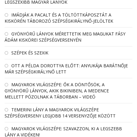
LEGSZEXIBB MAGYAR LÁNYOK
IMÁDJÁK A PACALT ÉS A TÖLTÖTTKÁPOSZTÁT A
KISKÖRÉN TÁBOROZÓ SZÉPSÉGKIRÁLYNŐ-JELÖLTEK
GYÖNYÖRŰ LÁNYOK MÉRETTETIK MEG MAGUKAT FÁSY
ÁDÁM KISKÖREI SZÉPSÉGVERSENYÉN
SZÉPEK ÉS SZEXIK
OTT A PÉLDA DOROTTYA ELŐTT: ANYUKÁJA BARÁTNŐJE
MÁR SZÉPSÉGKIRÁLYNŐ LETT
MAGYAROK VILÁGSZÉPE: ŐK A DÖNTŐSÖK, A
GYÖNYÖRŰ LÁNYOK, AKIK BIKINIBEN, A MEDENCE
MELLETT PÓZOLNAK A TÁBORBAN – VIDEÓ
TEMERINI LÁNY A MAGYAROK VILÁGSZÉPE
SZÉPSÉGVERSENY LEGJOBB 14 VERSENYZŐJE KÖZÖTT
MAGYAROK VILÁGSZÉPE: SZAVAZZON, KI A LEGSZEBB
LÁNY A VIDÉKEN!