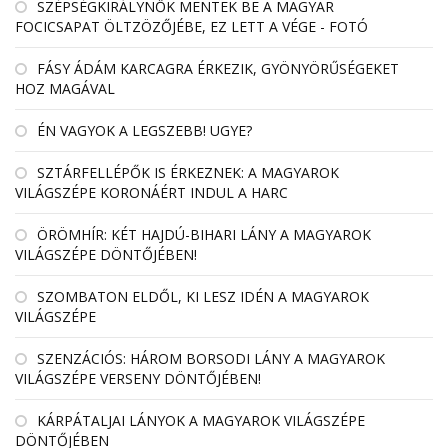
SZÉPSÉGKIRÁLYNŐK MENTEK BE A MAGYAR
FOCICSAPAT ÖLTZÖZŐJÉBE, EZ LETT A VÉGE - FOTÓ
FÁSY ÁDÁM KARCAGRA ÉRKEZIK, GYÖNYÖRŰSÉGEKET
HOZ MAGÁVAL
ÉN VAGYOK A LEGSZEBB! UGYE?
SZTÁRFELLÉPŐK IS ÉRKEZNEK: A MAGYAROK
VILÁGSZÉPE KORONÁÉRT INDUL A HARC
ÖRÖMHÍR: KÉT HAJDÚ-BIHARI LÁNY A MAGYAROK
VILÁGSZÉPE DÖNTŐJÉBEN!
SZOMBATON ELDŐL, KI LESZ IDÉN A MAGYAROK
VILÁGSZÉPE
SZENZÁCIÓS: HÁROM BORSODI LÁNY A MAGYAROK
VILÁGSZÉPE VERSENY DÖNTŐJÉBEN!
KÁRPÁTALJAI LÁNYOK A MAGYAROK VILÁGSZÉPE
DÖNTŐJÉBEN