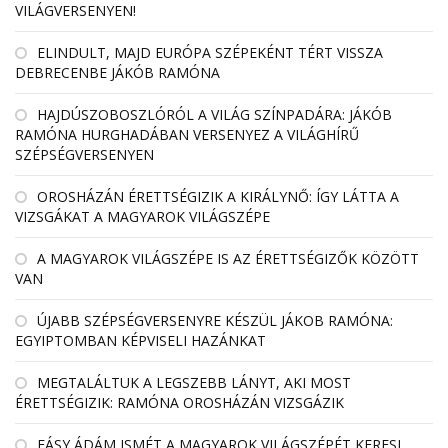
VILÁGVERSENYEN!
ELINDULT, MAJD EURÓPA SZÉPEKÉNT TÉRT VISSZA
DEBRECENBE JÁKÓB RAMÓNA
HAJDÚSZOBOSZLÓRÓL A VILÁG SZÍNPADÁRA: JÁKÓB
RAMÓNA HURGHADÁBAN VERSENYEZ A VILÁGHÍRŰ
SZÉPSÉGVERSENYEN
OROSHÁZÁN ÉRETTSÉGIZIK A KIRÁLYNŐ: ÍGY LÁTTA A
VIZSGÁKAT A MAGYAROK VILÁGSZÉPE
A MAGYAROK VILÁGSZÉPE IS AZ ÉRETTSÉGIZŐK KÖZÖTT
VAN
ÚJABB SZÉPSÉGVERSENYRE KÉSZÜL JÁKOB RAMÓNA:
EGYIPTOMBAN KÉPVISELI HAZÁNKAT
MEGTALÁLTUK A LEGSZEBB LÁNYT, AKI MOST
ÉRETTSÉGIZIK: RAMÓNA OROSHÁZÁN VIZSGÁZIK
FÁSY ÁDÁM ISMÉT A MAGYAROK VILÁGSZÉPÉT KERESI