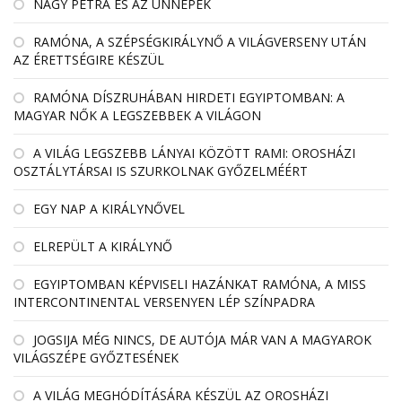
NAGY PETRA ÉS AZ ÜNNEPEK
RAMÓNA, A SZÉPSÉGKIRÁLYNŐ A VILÁGVERSENY UTÁN
AZ ÉRETTSÉGIRE KÉSZÜL
RAMÓNA DÍSZRUHÁBAN HIRDETI EGYIPTOMBAN: A
MAGYAR NŐK A LEGSZEBBEK A VILÁGON
A VILÁG LEGSZEBB LÁNYAI KÖZÖTT RAMI: OROSHÁZI
OSZTÁLYTÁRSAI IS SZURKOLNAK GYŐZELMÉÉRT
EGY NAP A KIRÁLYNŐVEL
ELREPÜLT A KIRÁLYNŐ
EGYIPTOMBAN KÉPVISELI HAZÁNKAT RAMÓNA, A MISS
INTERCONTINENTAL VERSENYEN LÉP SZÍNPADRA
JOGSIJA MÉG NINCS, DE AUTÓJA MÁR VAN A MAGYAROK
VILÁGSZÉPE GYŐZTESÉNEK
A VILÁG MEGHÓDÍTÁSÁRA KÉSZÜL AZ OROSHÁZI