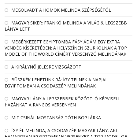
MEGOLVADT A HOMOK MELINDA SZÉPSÉGÉTŐL
MAGYAR SIKER: FRANKÓ MELINDA A VILÁG 6. LEGSZEBB
LÁNYA LETT
MEGÉRKEZETT EGYIPTOMBA FÁSY ÁDÁM EGY EXTRA
VENDÉG KÍSÉRETÉBEN: A HELYSZÍNEN SZURKOLNAK A TOP
MODEL OF THE WORLD CÍMÉRT VERSENYZŐ MELINDÁNAK
A KIRÁLYNŐ JELESRE VIZSGÁZOTT
BÜSZKÉK LEHETÜNK RÁ: ÍGY TELNEK A NAPJAI
EGYIPTOMBAN A CSODASZÉP MELINDÁNAK
MAGYAR LÁNY A LEGSZEBBEK KÖZÖTT: Ő KÉPVISELI
HAZÁNKAT A RANGOS VERSENYEN
MIT CSINÁL MOSTANSÁG TÓTH BOGLÁRKA
ÍGY ÉL MELINDA, A CSODASZÉP MAGYAR LÁNY, AKI
HAMAROSAN EGYIPTOMBAN VERSENYEZ A TOP MODEL OF