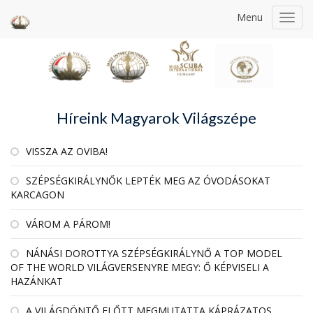
Menu
Toggl
navig
Híreink Magyarok Világszépe
VISSZA AZ OVIBA!
SZÉPSÉGKIRÁLYNŐK LEPTÉK MEG AZ ÓVODÁSOKAT
KARCAGON
VÁROM A PÁROM!
NÁNÁSI DOROTTYA SZÉPSÉGKIRÁLYNŐ A TOP MODEL
OF THE WORLD VILÁGVERSENYRE MEGY: Ő KÉPVISELI A
HAZÁNKAT
A VILÁGDÖNTŐ ELŐTT MEGMUTATTA KÁPRÁZATOS