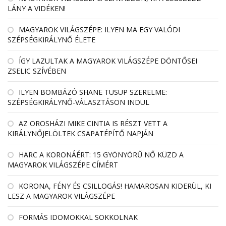
LÁNY A VIDÉKEN!
MAGYAROK VILÁGSZÉPE: ILYEN MA EGY VALÓDI
SZÉPSÉGKIRÁLYNŐ ÉLETE
ÍGY LAZULTAK A MAGYAROK VILÁGSZÉPE DÖNTŐSEI
ZSELIC SZÍVÉBEN
ILYEN BOMBÁZÓ SHANE TUSUP SZERELME:
SZÉPSÉGKIRÁLYNŐ-VÁLASZTÁSON INDUL
AZ OROSHÁZI MIKE CINTIA IS RÉSZT VETT A
KIRÁLYNŐJELÖLTEK CSAPATÉPÍTŐ NAPJÁN
HARC A KORONÁÉRT: 15 GYÖNYÖRŰ NŐ KÜZD A
MAGYAROK VILÁGSZÉPE CÍMÉRT
KORONA, FÉNY ÉS CSILLOGÁS! HAMAROSAN KIDERÜL, KI
LESZ A MAGYAROK VILÁGSZÉPE
FORMÁS IDOMOKKAL SOKKOLNAK