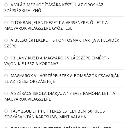
A VILÁG MEGHÓDÍTÁSÁRA KÉSZÜL AZ OROSHÁZI
SZÉPSÉGKIRÁLYNŐ
TITOKBAN JELENTKEZETT A VERSENYRE, Ő LETT A
MAGYAROK VILÁGSZÉPE GYŐZTESE
A BELSŐ ÉRTÉKEKET IS FONTOSNAK TARTJA A FELVIDÉK
SZÉPE
13 LÁNY KÜZD A MAGYAROK VILÁGSZÉPE CÍMÉRT -
VAJON KIÉ LESZ A KORONA?
MAGYAROK VILÁGSZÉPE: EZEK A BOMBÁZÓK CSAVARJÁK
EL AZ EGÉSZ ORSZÁG FEJÉT
A SZÉKÁCS ISKOLA DIÁKJA, A 17 ÉVES RAMÓNA LETT A
MAGYAROK VILÁGSZÉPE
FÁSY ZSÜLIETT FLITTERES ESTÉLYIBEN: 50 KILÓS
FOGYÁSA UTÁN KARCSÚBB, MINT VALAHA