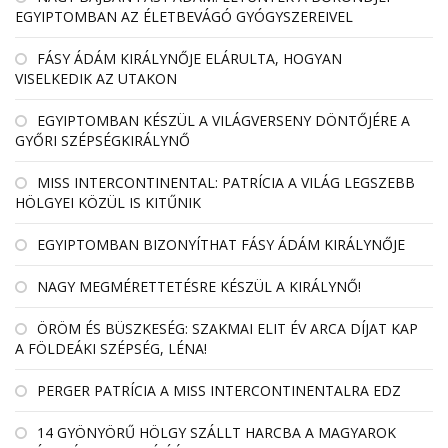
EGYIPTOMBAN AZ ÉLETBEVÁGÓ GYÓGYSZEREIVEL
FÁSY ÁDÁM KIRÁLYNŐJE ELÁRULTA, HOGYAN
VISELKEDIK AZ UTAKON
EGYIPTOMBAN KÉSZÜL A VILÁGVERSENY DÖNTŐJÉRE A
GYŐRI SZÉPSÉGKIRÁLYNŐ
MISS INTERCONTINENTAL: PATRÍCIA A VILÁG LEGSZEBB
HÖLGYEI KÖZÜL IS KITŰNIK
EGYIPTOMBAN BIZONYÍTHAT FÁSY ÁDÁM KIRÁLYNŐJE
NAGY MEGMÉRETTETÉSRE KÉSZÜL A KIRÁLYNŐ!
ÖRÖM ÉS BÜSZKESÉG: SZAKMAI ELIT ÉV ARCA DÍJAT KAP
A FÖLDEÁKI SZÉPSÉG, LÉNA!
PERGER PATRÍCIA A MISS INTERCONTINENTALRA EDZ
14 GYÖNYÖRŰ HÖLGY SZÁLLT HARCBA A MAGYAROK