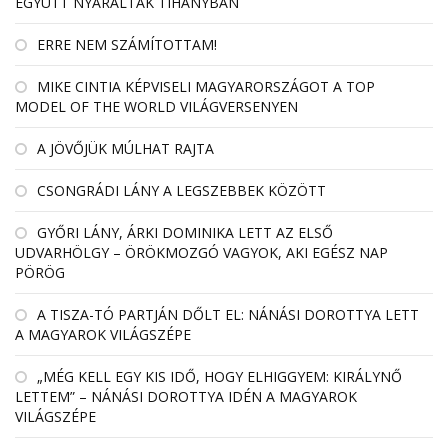
EGYÜTT NYARALTAK TIHANYBAN
ERRE NEM SZÁMÍTOTTAM!
MIKE CINTIA KÉPVISELI MAGYARORSZÁGOT A TOP
MODEL OF THE WORLD VILÁGVERSENYEN
A JÖVŐJÜK MÚLHAT RAJTA
CSONGRÁDI LÁNY A LEGSZEBBEK KÖZÖTT
GYŐRI LÁNY, ÁRKI DOMINIKA LETT AZ ELSŐ
UDVARHÖLGY – ÖRÖKMOZGÓ VAGYOK, AKI EGÉSZ NAP
PÖRÖG
A TISZA-TÓ PARTJÁN DŐLT EL: NÁNÁSI DOROTTYA LETT
A MAGYAROK VILÁGSZÉPE
„MÉG KELL EGY KIS IDŐ, HOGY ELHIGGYEM: KIRÁLYNŐ
LETTEM” – NÁNÁSI DOROTTYA IDÉN A MAGYAROK
VILÁGSZÉPE