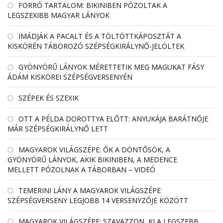
FORRÓ TARTALOM: BIKINIBEN PÓZOLTAK A
LEGSZEXIBB MAGYAR LÁNYOK
IMÁDJÁK A PACALT ÉS A TÖLTÖTTKÁPOSZTÁT A
KISKÖRÉN TÁBOROZÓ SZÉPSÉGKIRÁLYNŐ-JELÖLTEK
GYÖNYÖRŰ LÁNYOK MÉRETTETIK MEG MAGUKAT FÁSY
ÁDÁM KISKÖREI SZÉPSÉGVERSENYÉN
SZÉPEK ÉS SZEXIK
OTT A PÉLDA DOROTTYA ELŐTT: ANYUKÁJA BARÁTNŐJE
MÁR SZÉPSÉGKIRÁLYNŐ LETT
MAGYAROK VILÁGSZÉPE: ŐK A DÖNTŐSÖK, A
GYÖNYÖRŰ LÁNYOK, AKIK BIKINIBEN, A MEDENCE
MELLETT PÓZOLNAK A TÁBORBAN – VIDEÓ
TEMERINI LÁNY A MAGYAROK VILÁGSZÉPE
SZÉPSÉGVERSENY LEGJOBB 14 VERSENYZŐJE KÖZÖTT
MAGYAROK VILÁGSZÉPE: SZAVAZZON, KI A LEGSZEBB