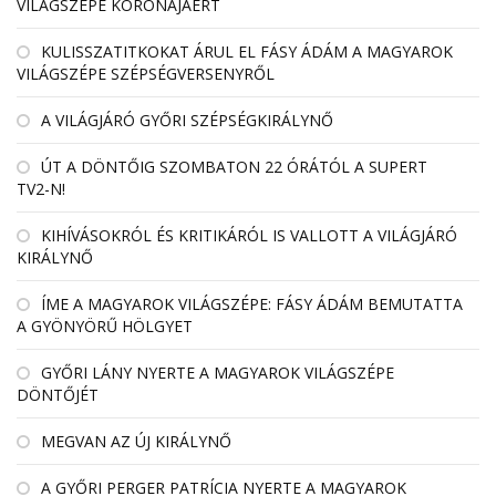
VILÁGSZÉPE KORONÁJÁÉRT
KULISSZATITKOKAT ÁRUL EL FÁSY ÁDÁM A MAGYAROK
VILÁGSZÉPE SZÉPSÉGVERSENYRŐL
A VILÁGJÁRÓ GYŐRI SZÉPSÉGKIRÁLYNŐ
ÚT A DÖNTŐIG SZOMBATON 22 ÓRÁTÓL A SUPERT
TV2-N!
KIHÍVÁSOKRÓL ÉS KRITIKÁRÓL IS VALLOTT A VILÁGJÁRÓ
KIRÁLYNŐ
ÍME A MAGYAROK VILÁGSZÉPE: FÁSY ÁDÁM BEMUTATTA
A GYÖNYÖRŰ HÖLGYET
GYŐRI LÁNY NYERTE A MAGYAROK VILÁGSZÉPE
DÖNTŐJÉT
MEGVAN AZ ÚJ KIRÁLYNŐ
A GYŐRI PERGER PATRÍCIA NYERTE A MAGYAROK