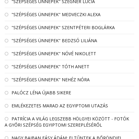
"SZÉPSÉGES ÜNNEPEK" SZEGNER LÚCIA
"SZÉPSÉGES ÜNNEPEK" MEDVECZKI ALEXA
"SZÉPSÉGES ÜNNEPEK" SZENTPÉTERI BOGLÁRKA
"SZÉPSÉGES ÜNNEPEK" BEDZSÓ LILIÁNA
"SZÉPSÉGES ÜNNEPEK" NÓVÉ NIKOLETT
"SZÉPSÉGES ÜNNEPEK" TÓTH ANETT
"SZÉPSÉGES ÜNNEPEK" NEHÉZ NÓRA
PALÓCZ LÉNA ÚJABB SIKERE
EMLÉKEZETES MARAD AZ EGYIPTOMI UTAZÁS
PATRÍCIA A VILÁG LEGSZEBB HÖLGYEI KÖZÖTT - FOTÓK
A GYŐRI SZÉPSÉG EGYIPTOMI SZEREPLÉSÉRŐL
NAGY BAJBAN FÁSY ÁDÁM: ELTŰNTEK A BŐRÖNDJEI