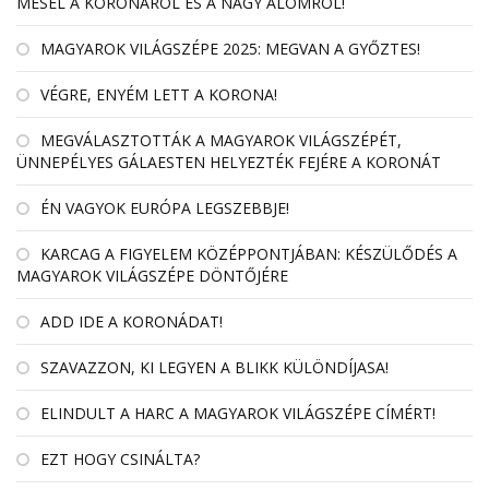
MESÉL A KORONÁRÓL ÉS A NAGY ÁLOMRÓL!
MAGYAROK VILÁGSZÉPE 2025: MEGVAN A GYŐZTES!
VÉGRE, ENYÉM LETT A KORONA!
MEGVÁLASZTOTTÁK A MAGYAROK VILÁGSZÉPÉT,
ÜNNEPÉLYES GÁLAESTEN HELYEZTÉK FEJÉRE A KORONÁT
ÉN VAGYOK EURÓPA LEGSZEBBJE!
KARCAG A FIGYELEM KÖZÉPPONTJÁBAN: KÉSZÜLŐDÉS A
MAGYAROK VILÁGSZÉPE DÖNTŐJÉRE
ADD IDE A KORONÁDAT!
SZAVAZZON, KI LEGYEN A BLIKK KÜLÖNDÍJASA!
ELINDULT A HARC A MAGYAROK VILÁGSZÉPE CÍMÉRT!
EZT HOGY CSINÁLTA?