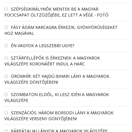
SZÉPSÉGKIRÁLYNŐK MENTEK BE A MAGYAR
FOCICSAPAT ÖLTZÖZŐJÉBE, EZ LETT A VÉGE - FOTÓ
FÁSY ÁDÁM KARCAGRA ÉRKEZIK, GYÖNYÖRŰSÉGEKET
HOZ MAGÁVAL
ÉN VAGYOK A LEGSZEBB! UGYE?
SZTÁRFELLÉPŐK IS ÉRKEZNEK: A MAGYAROK
VILÁGSZÉPE KORONÁÉRT INDUL A HARC
ÖRÖMHÍR: KÉT HAJDÚ-BIHARI LÁNY A MAGYAROK
VILÁGSZÉPE DÖNTŐJÉBEN!
SZOMBATON ELDŐL, KI LESZ IDÉN A MAGYAROK
VILÁGSZÉPE
SZENZÁCIÓS: HÁROM BORSODI LÁNY A MAGYAROK
VILÁGSZÉPE VERSENY DÖNTŐJÉBEN!
KÁRPÁTALJAI LÁNYOK A MAGYAROK VILÁGSZÉPE