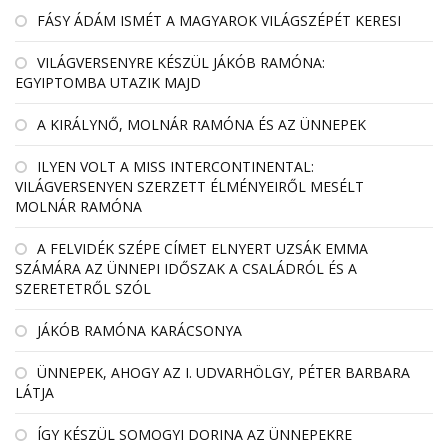
FÁSY ÁDÁM ISMÉT A MAGYAROK VILÁGSZÉPÉT KERESI
VILÁGVERSENYRE KÉSZÜL JÁKÓB RAMÓNA:
EGYIPTOMBA UTAZIK MAJD
A KIRÁLYNŐ, MOLNÁR RAMÓNA ÉS AZ ÜNNEPEK
ILYEN VOLT A MISS INTERCONTINENTAL:
VILÁGVERSENYEN SZERZETT ÉLMÉNYEIRŐL MESÉLT
MOLNÁR RAMÓNA
A FELVIDÉK SZÉPE CÍMET ELNYERT UZSÁK EMMA
SZÁMÁRA AZ ÜNNEPI IDŐSZAK A CSALÁDRÓL ÉS A
SZERETETRŐL SZÓL
JÁKÓB RAMÓNA KARÁCSONYA
ÜNNEPEK, AHOGY AZ I. UDVARHÖLGY, PÉTER BARBARA
LÁTJA
ÍGY KÉSZÜL SOMOGYI DORINA AZ ÜNNEPEKRE