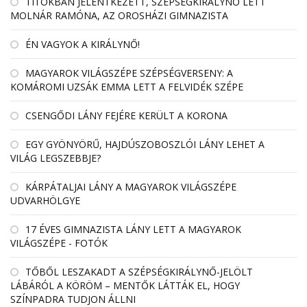
TITOKBAN JELENTKEZETT, SZÉPSÉGKIRÁLYNŐ LETT
MOLNÁR RAMÓNA, AZ OROSHÁZI GIMNAZISTA
ÉN VAGYOK A KIRÁLYNŐ!
MAGYAROK VILÁGSZÉPE SZÉPSÉGVERSENY: A
KOMÁROMI UZSÁK EMMA LETT A FELVIDÉK SZÉPE
CSENGŐDI LÁNY FEJÉRE KERÜLT A KORONA
EGY GYÖNYÖRŰ, HAJDÚSZOBOSZLÓI LÁNY LEHET A
VILÁG LEGSZEBBJE?
KÁRPÁTALJAI LÁNY A MAGYAROK VILÁGSZÉPE
UDVARHÖLGYE
17 ÉVES GIMNAZISTA LÁNY LETT A MAGYAROK
VILÁGSZÉPE - FOTÓK
TŐBŐL LESZAKADT A SZÉPSÉGKIRÁLYNŐ-JELÖLT
LÁBÁRÓL A KÖRÖM – MENTŐK LÁTTÁK EL, HOGY
SZÍNPADRA TUDJON ÁLLNI