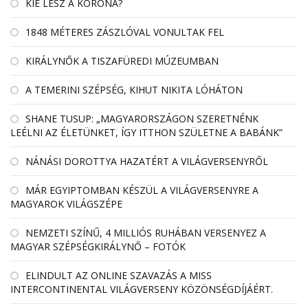
KIÉ LESZ A KORONA?
1848 MÉTERES ZÁSZLÓVAL VONULTAK FEL
KIRÁLYNŐK A TISZAFÜREDI MÚZEUMBAN
A TEMERINI SZÉPSÉG, KIHUT NIKITA LÓHÁTON
SHANE TUSUP: „MAGYARORSZÁGON SZERETNÉNK
LEÉLNI AZ ÉLETÜNKET, ÍGY ITTHON SZÜLETNE A BABÁNK”
NÁNÁSI DOROTTYA HAZATÉRT A VILÁGVERSENYRŐL
MÁR EGYIPTOMBAN KÉSZÜL A VILÁGVERSENYRE A
MAGYAROK VILÁGSZÉPE
NEMZETI SZÍNŰ, 4 MILLIÓS RUHÁBAN VERSENYEZ A
MAGYAR SZÉPSÉGKIRÁLYNŐ – FOTÓK
ELINDULT AZ ONLINE SZAVAZÁS A MISS
INTERCONTINENTAL VILÁGVERSENY KÖZÖNSÉGDÍJÁÉRT.