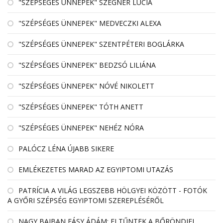
"SZÉPSÉGES ÜNNEPEK" SZEGNER LÚCIA
"SZÉPSÉGES ÜNNEPEK" MEDVECZKI ALEXA
"SZÉPSÉGES ÜNNEPEK" SZENTPÉTERI BOGLÁRKA
"SZÉPSÉGES ÜNNEPEK" BEDZSÓ LILIÁNA
"SZÉPSÉGES ÜNNEPEK" NÓVÉ NIKOLETT
"SZÉPSÉGES ÜNNEPEK" TÓTH ANETT
"SZÉPSÉGES ÜNNEPEK" NEHÉZ NÓRA
PALÓCZ LÉNA ÚJABB SIKERE
EMLÉKEZETES MARAD AZ EGYIPTOMI UTAZÁS
PATRÍCIA A VILÁG LEGSZEBB HÖLGYEI KÖZÖTT - FOTÓK
A GYŐRI SZÉPSÉG EGYIPTOMI SZEREPLÉSÉRŐL
NAGY BAJBAN FÁSY ÁDÁM: ELTŰNTEK A BŐRÖNDJEI