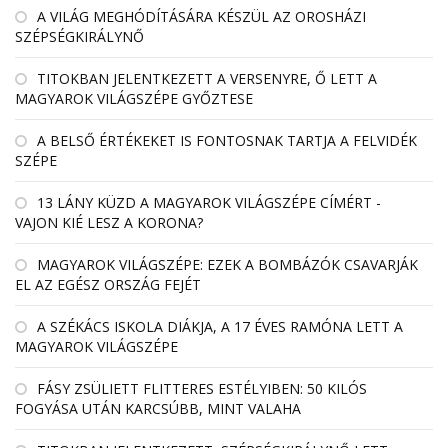
A VILÁG MEGHÓDÍTÁSÁRA KÉSZÜL AZ OROSHÁZI
SZÉPSÉGKIRÁLYNŐ
TITOKBAN JELENTKEZETT A VERSENYRE, Ő LETT A
MAGYAROK VILÁGSZÉPE GYŐZTESE
A BELSŐ ÉRTÉKEKET IS FONTOSNAK TARTJA A FELVIDÉK
SZÉPE
13 LÁNY KÜZD A MAGYAROK VILÁGSZÉPE CÍMÉRT -
VAJON KIÉ LESZ A KORONA?
MAGYAROK VILÁGSZÉPE: EZEK A BOMBÁZÓK CSAVARJÁK
EL AZ EGÉSZ ORSZÁG FEJÉT
A SZÉKÁCS ISKOLA DIÁKJA, A 17 ÉVES RAMÓNA LETT A
MAGYAROK VILÁGSZÉPE
FÁSY ZSÜLIETT FLITTERES ESTÉLYIBEN: 50 KILÓS
FOGYÁSA UTÁN KARCSÚBB, MINT VALAHA