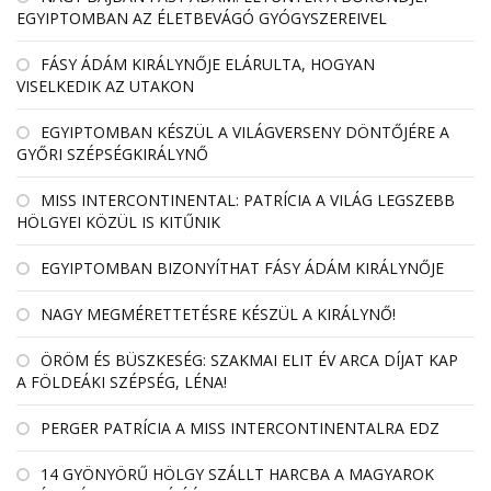
EGYIPTOMBAN AZ ÉLETBEVÁGÓ GYÓGYSZEREIVEL
FÁSY ÁDÁM KIRÁLYNŐJE ELÁRULTA, HOGYAN
VISELKEDIK AZ UTAKON
EGYIPTOMBAN KÉSZÜL A VILÁGVERSENY DÖNTŐJÉRE A
GYŐRI SZÉPSÉGKIRÁLYNŐ
MISS INTERCONTINENTAL: PATRÍCIA A VILÁG LEGSZEBB
HÖLGYEI KÖZÜL IS KITŰNIK
EGYIPTOMBAN BIZONYÍTHAT FÁSY ÁDÁM KIRÁLYNŐJE
NAGY MEGMÉRETTETÉSRE KÉSZÜL A KIRÁLYNŐ!
ÖRÖM ÉS BÜSZKESÉG: SZAKMAI ELIT ÉV ARCA DÍJAT KAP
A FÖLDEÁKI SZÉPSÉG, LÉNA!
PERGER PATRÍCIA A MISS INTERCONTINENTALRA EDZ
14 GYÖNYÖRŰ HÖLGY SZÁLLT HARCBA A MAGYAROK