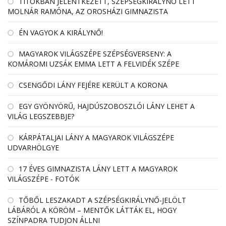
TITOKBAN JELENTKEZETT, SZÉPSÉGKIRÁLYNŐ LETT
MOLNÁR RAMÓNA, AZ OROSHÁZI GIMNAZISTA
ÉN VAGYOK A KIRÁLYNŐ!
MAGYAROK VILÁGSZÉPE SZÉPSÉGVERSENY: A
KOMÁROMI UZSÁK EMMA LETT A FELVIDÉK SZÉPE
CSENGŐDI LÁNY FEJÉRE KERÜLT A KORONA
EGY GYÖNYÖRŰ, HAJDÚSZOBOSZLÓI LÁNY LEHET A
VILÁG LEGSZEBBJE?
KÁRPÁTALJAI LÁNY A MAGYAROK VILÁGSZÉPE
UDVARHÖLGYE
17 ÉVES GIMNAZISTA LÁNY LETT A MAGYAROK
VILÁGSZÉPE - FOTÓK
TŐBŐL LESZAKADT A SZÉPSÉGKIRÁLYNŐ-JELÖLT
LÁBÁRÓL A KÖRÖM – MENTŐK LÁTTÁK EL, HOGY
SZÍNPADRA TUDJON ÁLLNI