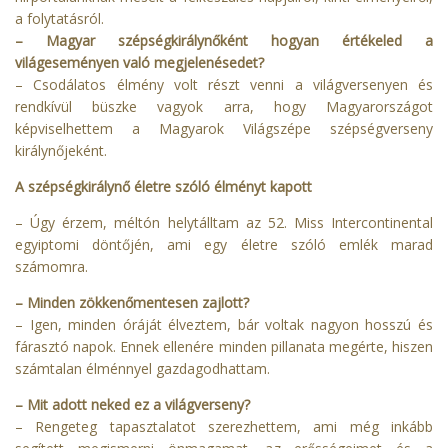
a folytatásról.
– Magyar szépségkirálynőként hogyan értékeled a
világeseményen való megjelenésedet?
– Csodálatos élmény volt részt venni a világversenyen és
rendkívül büszke vagyok arra, hogy Magyarországot
képviselhettem a Magyarok Világszépe szépségverseny
királynőjeként.
A szépségkirálynő életre szóló élményt kapott
– Úgy érzem, méltón helytálltam az 52. Miss Intercontinental
egyiptomi döntőjén, ami egy életre szóló emlék marad
számomra.
– Minden zökkenőmentesen zajlott?
– Igen, minden óráját élveztem, bár voltak nagyon hosszú és
fárasztó napok. Ennek ellenére minden pillanata megérte, hiszen
számtalan élménnyel gazdagodhattam.
– Mit adott neked ez a világverseny?
– Rengeteg tapasztalatot szerezhettem, ami még inkább