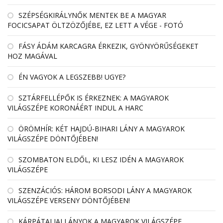
SZÉPSÉGKIRÁLYNŐK MENTEK BE A MAGYAR
FOCICSAPAT ÖLTZÖZŐJÉBE, EZ LETT A VÉGE - FOTÓ
FÁSY ÁDÁM KARCAGRA ÉRKEZIK, GYÖNYÖRŰSÉGEKET
HOZ MAGÁVAL
ÉN VAGYOK A LEGSZEBB! UGYE?
SZTÁRFELLÉPŐK IS ÉRKEZNEK: A MAGYAROK
VILÁGSZÉPE KORONÁÉRT INDUL A HARC
ÖRÖMHÍR: KÉT HAJDÚ-BIHARI LÁNY A MAGYAROK
VILÁGSZÉPE DÖNTŐJÉBEN!
SZOMBATON ELDŐL, KI LESZ IDÉN A MAGYAROK
VILÁGSZÉPE
SZENZÁCIÓS: HÁROM BORSODI LÁNY A MAGYAROK
VILÁGSZÉPE VERSENY DÖNTŐJÉBEN!
KÁRPÁTALJAI LÁNYOK A MAGYAROK VILÁGSZÉPE