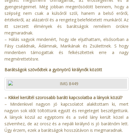
segített megismerni önmagamat, az erősségeimet és a
gyengeségeimet. Még jobban megerősödött bennem, hogy a
szépség nem csak a külsőről szól, hanem a belső erőről,
értékekről, az alázatról és a rengeteg belefektetett munkáról. Az
itt szerzett élmények és barátságok remélem örökre
megmaradnak.
– Hálás vagyok mindenért, hogy ide eljuthattam, elsősorban a
Fásy családnak, Ádámnak, Marikának és Zsüliettnek. S hogy
mindenben támogattak és felkészítettek erre a nagy
megmérettetésre.
Barátságok szövődtek a gyönyörű királynők között
– Kikkel kerültél szorosabb baráti kapcsolatba a lányok közül?
– Mindenkivel nagyon jó kapcsolatot alakítottam ki, mert
nagyon sok időt töltöttünk együtt és rengeteget beszélgettünk.
A lányok közül az egyiptomi és a svéd lány került közel a
szívemhez, de az orosz és a nepáli királynő is jó barátnőm lett.
Úgy érzem, ezek a barátságok hosszútávon is megmaradnak.