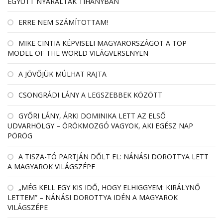
EGYÜTT NYARALTAK TIHANYBAN
ERRE NEM SZÁMÍTOTTAM!
MIKE CINTIA KÉPVISELI MAGYARORSZÁGOT A TOP
MODEL OF THE WORLD VILÁGVERSENYEN
A JÖVŐJÜK MÚLHAT RAJTA
CSONGRÁDI LÁNY A LEGSZEBBEK KÖZÖTT
GYŐRI LÁNY, ÁRKI DOMINIKA LETT AZ ELSŐ
UDVARHÖLGY – ÖRÖKMOZGÓ VAGYOK, AKI EGÉSZ NAP
PÖRÖG
A TISZA-TÓ PARTJÁN DŐLT EL: NÁNÁSI DOROTTYA LETT
A MAGYAROK VILÁGSZÉPE
„MÉG KELL EGY KIS IDŐ, HOGY ELHIGGYEM: KIRÁLYNŐ
LETTEM” – NÁNÁSI DOROTTYA IDÉN A MAGYAROK
VILÁGSZÉPE