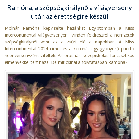
Ramóna, a szépségkirálynő a világverseny
után az érettségire készül
Molnár Ramóna képviselte hazánkat Egyiptomban a Miss
Intercontinental világversenyen. Minden földrészről a nemzetek
szépségkirálynői vonultak a zsűri elé a napokban. A Miss
Intercontinental 2024 címet és a koronát egy gyönyörű puerto
ricoi versenyzőnek ítélték. Az orosházi középiskolás fantasztikus
élményekkel tért haza. De mit csinál a folytatásban Ramóna?