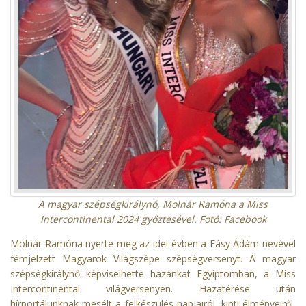
A magyar szépségkirálynő, Molnár Ramóna a Miss
Intercontinental 2024 győztesével. Fotó: Facebook
Molnár Ramóna nyerte meg az idei évben a Fásy Ádám nevével
fémjelzett Magyarok Világszépe szépségversenyt. A magyar
szépségkirálynő képviselhette hazánkat Egyiptomban, a Miss
Intercontinental világversenyen. Hazatérése után
hírportálunknak mesélt a felkészülés napjairól, kinti élményeiről,