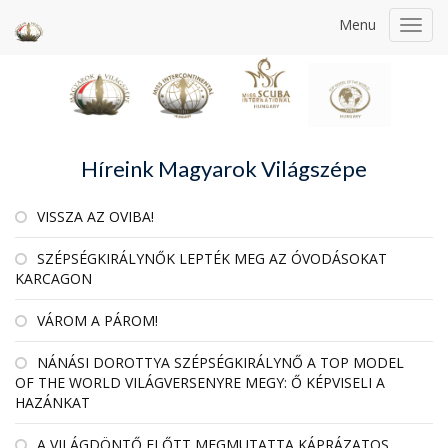
Menu
Toggl
navig
Híreink Magyarok Világszépe
VISSZA AZ OVIBA!
SZÉPSÉGKIRÁLYNŐK LEPTÉK MEG AZ ÓVODÁSOKAT
KARCAGON
VÁROM A PÁROM!
NÁNÁSI DOROTTYA SZÉPSÉGKIRÁLYNŐ A TOP MODEL
OF THE WORLD VILÁGVERSENYRE MEGY: Ő KÉPVISELI A
HAZÁNKAT
A VILÁGDÖNTŐ ELŐTT MEGMUTATTA KÁPRÁZATOS