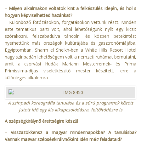
– Milyen alkalmakon voltatok kint a felkészülés idején, és hol s
hogyan képviselhetted hazánkat?
– Különböző fotózásokon, forgatásokon vettünk részt. Minden
este tematikus parti volt, ahol lehetőségünk nyílt egy kicsit
szórakozni, felszabadulva táncolni és közben betekintést
nyerhettünk más országok kultúrájába és gasztronómiájába.
Egyiptomban, Sharm el Sheikh-ben a White Hills Resort Hotel
nagy színpadán lehetőségem volt a nemzeti ruhámat bemutatni,
amit a csorvási Hudák Mariann Mesterremek- és Prima
Primissima-díjas viseletkészítő mester készített, erre a
különleges alkalomra.
A színpadi koreográfia tanulása és a sűrű programok között
jutott idő egy kis kikapcsolódásra, feltöltődésre is
A szépségkirálynő érettségire készül
– Visszazökkensz a magyar mindennapokba? A tanulásba?
Vannak magyar szépségkirálynőként idén még feladataid?