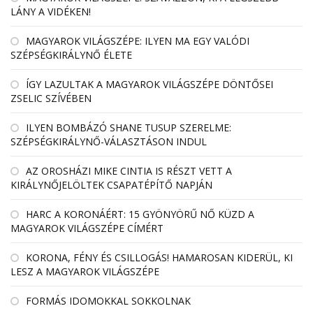
LÁNY A VIDÉKEN!
MAGYAROK VILÁGSZÉPE: ILYEN MA EGY VALÓDI
SZÉPSÉGKIRÁLYNŐ ÉLETE
ÍGY LAZULTAK A MAGYAROK VILÁGSZÉPE DÖNTŐSEI
ZSELIC SZÍVÉBEN
ILYEN BOMBÁZÓ SHANE TUSUP SZERELME:
SZÉPSÉGKIRÁLYNŐ-VÁLASZTÁSON INDUL
AZ OROSHÁZI MIKE CINTIA IS RÉSZT VETT A
KIRÁLYNŐJELÖLTEK CSAPATÉPÍTŐ NAPJÁN
HARC A KORONÁÉRT: 15 GYÖNYÖRŰ NŐ KÜZD A
MAGYAROK VILÁGSZÉPE CÍMÉRT
KORONA, FÉNY ÉS CSILLOGÁS! HAMAROSAN KIDERÜL, KI
LESZ A MAGYAROK VILÁGSZÉPE
FORMÁS IDOMOKKAL SOKKOLNAK