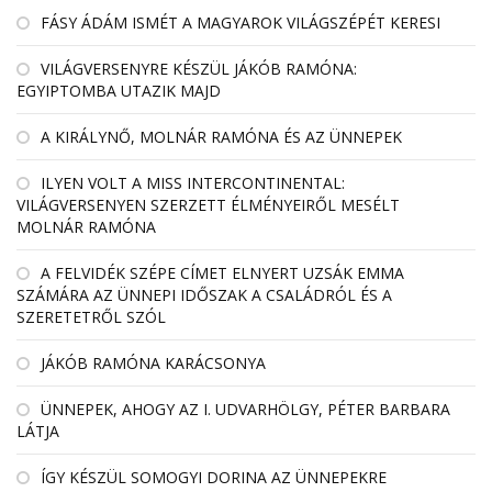
FÁSY ÁDÁM ISMÉT A MAGYAROK VILÁGSZÉPÉT KERESI
VILÁGVERSENYRE KÉSZÜL JÁKÓB RAMÓNA:
EGYIPTOMBA UTAZIK MAJD
A KIRÁLYNŐ, MOLNÁR RAMÓNA ÉS AZ ÜNNEPEK
ILYEN VOLT A MISS INTERCONTINENTAL:
VILÁGVERSENYEN SZERZETT ÉLMÉNYEIRŐL MESÉLT
MOLNÁR RAMÓNA
A FELVIDÉK SZÉPE CÍMET ELNYERT UZSÁK EMMA
SZÁMÁRA AZ ÜNNEPI IDŐSZAK A CSALÁDRÓL ÉS A
SZERETETRŐL SZÓL
JÁKÓB RAMÓNA KARÁCSONYA
ÜNNEPEK, AHOGY AZ I. UDVARHÖLGY, PÉTER BARBARA
LÁTJA
ÍGY KÉSZÜL SOMOGYI DORINA AZ ÜNNEPEKRE