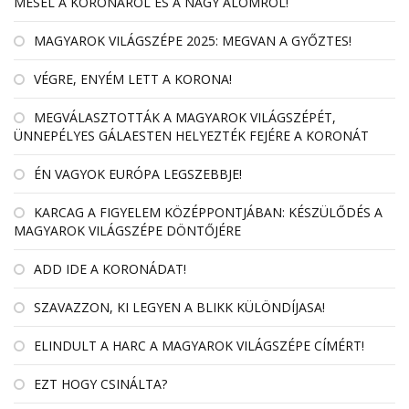
MESÉL A KORONÁRÓL ÉS A NAGY ÁLOMRÓL!
MAGYAROK VILÁGSZÉPE 2025: MEGVAN A GYŐZTES!
VÉGRE, ENYÉM LETT A KORONA!
MEGVÁLASZTOTTÁK A MAGYAROK VILÁGSZÉPÉT,
ÜNNEPÉLYES GÁLAESTEN HELYEZTÉK FEJÉRE A KORONÁT
ÉN VAGYOK EURÓPA LEGSZEBBJE!
KARCAG A FIGYELEM KÖZÉPPONTJÁBAN: KÉSZÜLŐDÉS A
MAGYAROK VILÁGSZÉPE DÖNTŐJÉRE
ADD IDE A KORONÁDAT!
SZAVAZZON, KI LEGYEN A BLIKK KÜLÖNDÍJASA!
ELINDULT A HARC A MAGYAROK VILÁGSZÉPE CÍMÉRT!
EZT HOGY CSINÁLTA?