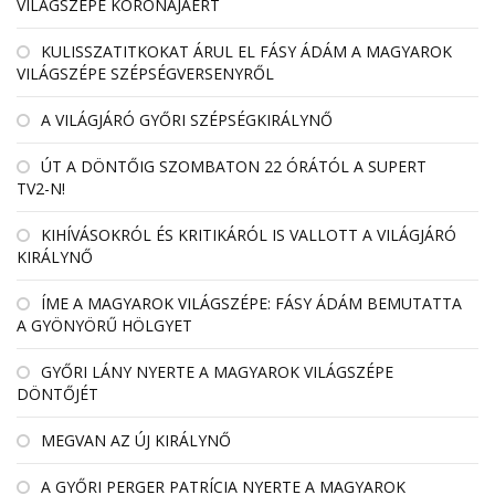
VILÁGSZÉPE KORONÁJÁÉRT
KULISSZATITKOKAT ÁRUL EL FÁSY ÁDÁM A MAGYAROK
VILÁGSZÉPE SZÉPSÉGVERSENYRŐL
A VILÁGJÁRÓ GYŐRI SZÉPSÉGKIRÁLYNŐ
ÚT A DÖNTŐIG SZOMBATON 22 ÓRÁTÓL A SUPERT
TV2-N!
KIHÍVÁSOKRÓL ÉS KRITIKÁRÓL IS VALLOTT A VILÁGJÁRÓ
KIRÁLYNŐ
ÍME A MAGYAROK VILÁGSZÉPE: FÁSY ÁDÁM BEMUTATTA
A GYÖNYÖRŰ HÖLGYET
GYŐRI LÁNY NYERTE A MAGYAROK VILÁGSZÉPE
DÖNTŐJÉT
MEGVAN AZ ÚJ KIRÁLYNŐ
A GYŐRI PERGER PATRÍCIA NYERTE A MAGYAROK