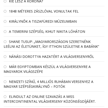
KIÉ LESZ A KORONA?
1848 MÉTERES ZÁSZLÓVAL VONULTAK FEL
KIRÁLYNŐK A TISZAFÜREDI MÚZEUMBAN
A TEMERINI SZÉPSÉG, KIHUT NIKITA LÓHÁTON
SHANE TUSUP: „MAGYARORSZÁGON SZERETNÉNK
LEÉLNI AZ ÉLETÜNKET, ÍGY ITTHON SZÜLETNE A BABÁNK”
NÁNÁSI DOROTTYA HAZATÉRT A VILÁGVERSENYRŐL
MÁR EGYIPTOMBAN KÉSZÜL A VILÁGVERSENYRE A
MAGYAROK VILÁGSZÉPE
NEMZETI SZÍNŰ, 4 MILLIÓS RUHÁBAN VERSENYEZ A
MAGYAR SZÉPSÉGKIRÁLYNŐ – FOTÓK
ELINDULT AZ ONLINE SZAVAZÁS A MISS
INTERCONTINENTAL VILÁGVERSENY KÖZÖNSÉGDÍJÁÉRT.