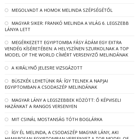
MEGOLVADT A HOMOK MELINDA SZÉPSÉGÉTŐL
MAGYAR SIKER: FRANKÓ MELINDA A VILÁG 6. LEGSZEBB
LÁNYA LETT
MEGÉRKEZETT EGYIPTOMBA FÁSY ÁDÁM EGY EXTRA
VENDÉG KÍSÉRETÉBEN: A HELYSZÍNEN SZURKOLNAK A TOP
MODEL OF THE WORLD CÍMÉRT VERSENYZŐ MELINDÁNAK
A KIRÁLYNŐ JELESRE VIZSGÁZOTT
BÜSZKÉK LEHETÜNK RÁ: ÍGY TELNEK A NAPJAI
EGYIPTOMBAN A CSODASZÉP MELINDÁNAK
MAGYAR LÁNY A LEGSZEBBEK KÖZÖTT: Ő KÉPVISELI
HAZÁNKAT A RANGOS VERSENYEN
MIT CSINÁL MOSTANSÁG TÓTH BOGLÁRKA
ÍGY ÉL MELINDA, A CSODASZÉP MAGYAR LÁNY, AKI
HAMAROSAN EGYIPTOMBAN VERSENYEZ A TOP MODEL OF