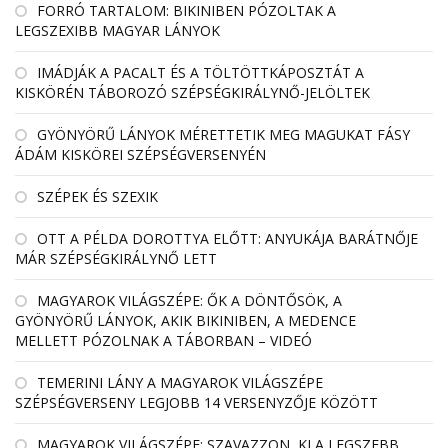
FORRÓ TARTALOM: BIKINIBEN PÓZOLTAK A
LEGSZEXIBB MAGYAR LÁNYOK
IMÁDJÁK A PACALT ÉS A TÖLTÖTTKÁPOSZTÁT A
KISKÖRÉN TÁBOROZÓ SZÉPSÉGKIRÁLYNŐ-JELÖLTEK
GYÖNYÖRŰ LÁNYOK MÉRETTETIK MEG MAGUKAT FÁSY
ÁDÁM KISKÖREI SZÉPSÉGVERSENYÉN
SZÉPEK ÉS SZEXIK
OTT A PÉLDA DOROTTYA ELŐTT: ANYUKÁJA BARÁTNŐJE
MÁR SZÉPSÉGKIRÁLYNŐ LETT
MAGYAROK VILÁGSZÉPE: ŐK A DÖNTŐSÖK, A
GYÖNYÖRŰ LÁNYOK, AKIK BIKINIBEN, A MEDENCE
MELLETT PÓZOLNAK A TÁBORBAN – VIDEÓ
TEMERINI LÁNY A MAGYAROK VILÁGSZÉPE
SZÉPSÉGVERSENY LEGJOBB 14 VERSENYZŐJE KÖZÖTT
MAGYAROK VILÁGSZÉPE: SZAVAZZON, KI A LEGSZEBB