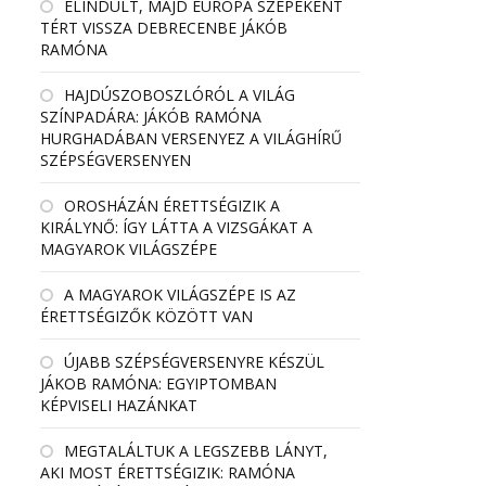
ELINDULT, MAJD EURÓPA SZÉPEKÉNT
TÉRT VISSZA DEBRECENBE JÁKÓB
RAMÓNA
HAJDÚSZOBOSZLÓRÓL A VILÁG
SZÍNPADÁRA: JÁKÓB RAMÓNA
HURGHADÁBAN VERSENYEZ A VILÁGHÍRŰ
SZÉPSÉGVERSENYEN
OROSHÁZÁN ÉRETTSÉGIZIK A
KIRÁLYNŐ: ÍGY LÁTTA A VIZSGÁKAT A
MAGYAROK VILÁGSZÉPE
A MAGYAROK VILÁGSZÉPE IS AZ
ÉRETTSÉGIZŐK KÖZÖTT VAN
ÚJABB SZÉPSÉGVERSENYRE KÉSZÜL
JÁKOB RAMÓNA: EGYIPTOMBAN
KÉPVISELI HAZÁNKAT
MEGTALÁLTUK A LEGSZEBB LÁNYT,
AKI MOST ÉRETTSÉGIZIK: RAMÓNA