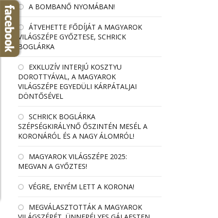
A BOMBANŐ NYOMÁBAN!
ÁTVEHETTE FŐDÍJÁT A MAGYAROK
VILÁGSZÉPE GYŐZTESE, SCHRICK
BOGLÁRKA
EXKLUZÍV INTERJÚ KOSZTYU
DOROTTYÁVAL, A MAGYAROK
VILÁGSZÉPE EGYEDÜLI KÁRPÁTALJAI
DÖNTŐSÉVEL
SCHRICK BOGLÁRKA
SZÉPSÉGKIRÁLYNŐ ŐSZINTÉN MESÉL A
KORONÁRÓL ÉS A NAGY ÁLOMRÓL!
MAGYAROK VILÁGSZÉPE 2025:
MEGVAN A GYŐZTES!
VÉGRE, ENYÉM LETT A KORONA!
MEGVÁLASZTOTTÁK A MAGYAROK
VILÁGSZÉPÉT, ÜNNEPÉLYES GÁLAESTEN