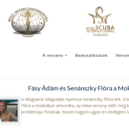
A verseny
Bemutatkozunk
Verse
Fásy Ádám és Senánszky Flóra a M
A Magyarok Világszépe nyertese Senánszky Flóra lett, ő ké
Flóra a mokkában elmondta, az indiai verseny előtt még k
problémája Flórának, hiszen nagyon ügyes és intelligens l