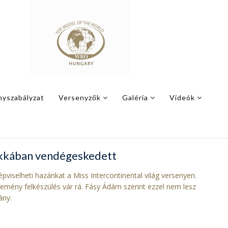
nyszabályzat
Versenyzők
Galéria
Videók
okkában vendégeskedett
pviselheti hazánkat a Miss Intercontinental világ versenyen.
emény felkészülés vár rá. Fásy Ádám szerint ezzel nem lesz
ány.