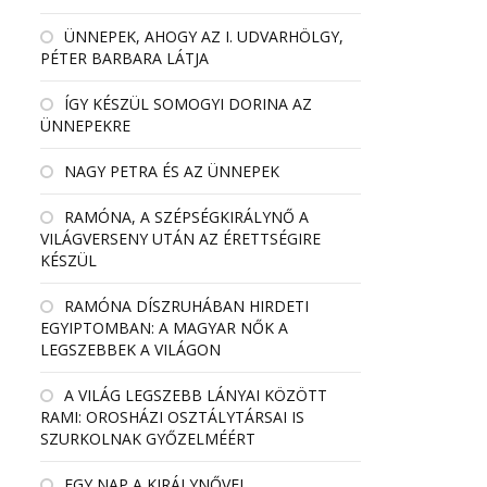
ÜNNEPEK, AHOGY AZ I. UDVARHÖLGY,
PÉTER BARBARA LÁTJA
ÍGY KÉSZÜL SOMOGYI DORINA AZ
ÜNNEPEKRE
NAGY PETRA ÉS AZ ÜNNEPEK
RAMÓNA, A SZÉPSÉGKIRÁLYNŐ A
VILÁGVERSENY UTÁN AZ ÉRETTSÉGIRE
KÉSZÜL
RAMÓNA DÍSZRUHÁBAN HIRDETI
EGYIPTOMBAN: A MAGYAR NŐK A
LEGSZEBBEK A VILÁGON
A VILÁG LEGSZEBB LÁNYAI KÖZÖTT
RAMI: OROSHÁZI OSZTÁLYTÁRSAI IS
SZURKOLNAK GYŐZELMÉÉRT
EGY NAP A KIRÁLYNŐVEL