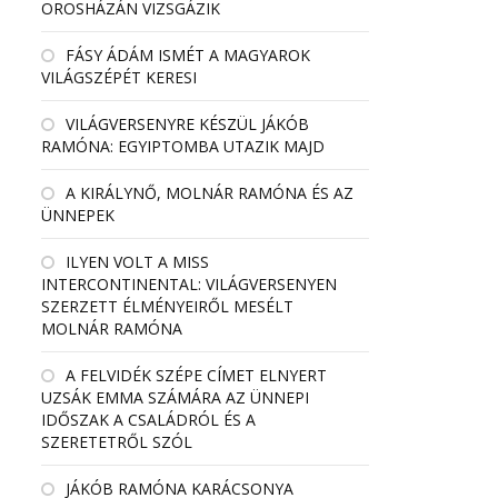
OROSHÁZÁN VIZSGÁZIK
FÁSY ÁDÁM ISMÉT A MAGYAROK
VILÁGSZÉPÉT KERESI
VILÁGVERSENYRE KÉSZÜL JÁKÓB
RAMÓNA: EGYIPTOMBA UTAZIK MAJD
A KIRÁLYNŐ, MOLNÁR RAMÓNA ÉS AZ
ÜNNEPEK
ILYEN VOLT A MISS
INTERCONTINENTAL: VILÁGVERSENYEN
SZERZETT ÉLMÉNYEIRŐL MESÉLT
MOLNÁR RAMÓNA
A FELVIDÉK SZÉPE CÍMET ELNYERT
UZSÁK EMMA SZÁMÁRA AZ ÜNNEPI
IDŐSZAK A CSALÁDRÓL ÉS A
SZERETETRŐL SZÓL
JÁKÓB RAMÓNA KARÁCSONYA