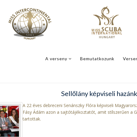
A verseny
Bemutatkozunk
Verse
Sellőlány képviseli hazán
A 22 éves debreceni Senánszky Flóra képviseli Magyarorsz
Fásy Ádám azon a sajtótájékoztatót, amit stílszerűen a Go
tartottak.