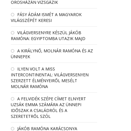
OROSHÁZÁN VIZSGÁZIK
FÁSY ÁDÁM ISMÉT A MAGYAROK
VILÁGSZÉPÉT KERESI
VILÁGVERSENYRE KÉSZÜL JÁKÓB
RAMÓNA: EGYIPTOMBA UTAZIK MAJD
A KIRÁLYNŐ, MOLNÁR RAMÓNA ÉS AZ
ÜNNEPEK
ILYEN VOLT A MISS
INTERCONTINENTAL: VILÁGVERSENYEN
SZERZETT ÉLMÉNYEIRŐL MESÉLT
MOLNÁR RAMÓNA
A FELVIDÉK SZÉPE CÍMET ELNYERT
UZSÁK EMMA SZÁMÁRA AZ ÜNNEPI
IDŐSZAK A CSALÁDRÓL ÉS A
SZERETETRŐL SZÓL
JÁKÓB RAMÓNA KARÁCSONYA