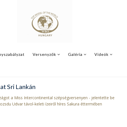
nyszabályzat
Versenyzők
Galéria
Videók
kat Sri Lankán
ágot a Miss Intercontinental szépségversenyen - jelentette be
zsdu Udvar távol-keleti ízeiről híres Sakura éttermében