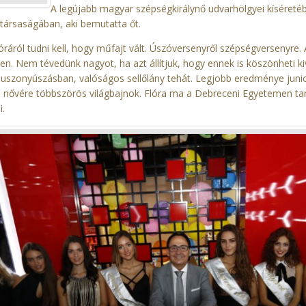
A legújabb magyar szépségkirálynő udvarhölgyei kíséret
társaságában, aki bemutatta őt.
óráról tudni kell, hogy műfajt vált. Úszóversenyről szépségversenyre
en. Nem tévedünk nagyot, ha azt állítjuk, hogy ennek is köszönheti k
uszonyúszásban, valóságos sellőlány tehát. Legjobb eredménye junior 
 nővére többszörös világbajnok. Flóra ma a Debreceni Egyetemen tan
i.