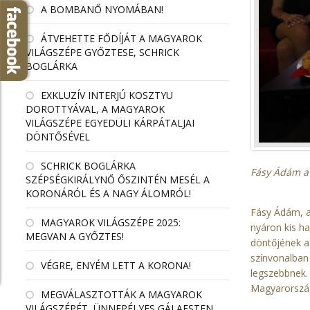
A BOMBANŐ NYOMÁBAN!
ÁTVEHETTE FŐDÍJÁT A MAGYAROK
VILÁGSZÉPE GYŐZTESE, SCHRICK
BOGLÁRKA
EXKLUZÍV INTERJÚ KOSZTYU
DOROTTYÁVAL, A MAGYAROK
VILÁGSZÉPE EGYEDÜLI KÁRPÁTALJAI
DÖNTŐSÉVEL
SCHRICK BOGLÁRKA
Fásy Ádám a
SZÉPSÉGKIRÁLYNŐ ŐSZINTÉN MESÉL A
KORONÁRÓL ÉS A NAGY ÁLOMRÓL!
Fásy Ádám, a 
MAGYAROK VILÁGSZÉPE 2025:
nyáron kis ha
MEGVAN A GYŐZTES!
döntőjének a
színvonalban
VÉGRE, ENYÉM LETT A KORONA!
legszebbnek.
Magyarországo
MEGVÁLASZTOTTÁK A MAGYAROK
VILÁGSZÉPÉT, ÜNNEPÉLYES GÁLAESTEN