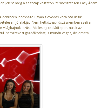
ében jelent meg a sajtótájékoztatón, természetesen Fásy Ádám
. A debreceni bombázó ugyanis óvodás kora óta úszik,
ivételesen jó alakját. Nem hétköznapi úszásnemben szeli a
világbajnoki ezüst. Mellesleg családi sport náluk az
ul, nemzetközi gazdálkodást, s miután végez, diplomata