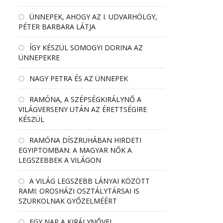
ÜNNEPEK, AHOGY AZ I. UDVARHÖLGY,
PÉTER BARBARA LÁTJA
ÍGY KÉSZÜL SOMOGYI DORINA AZ
ÜNNEPEKRE
NAGY PETRA ÉS AZ ÜNNEPEK
RAMÓNA, A SZÉPSÉGKIRÁLYNŐ A
VILÁGVERSENY UTÁN AZ ÉRETTSÉGIRE
KÉSZÜL
RAMÓNA DÍSZRUHÁBAN HIRDETI
EGYIPTOMBAN: A MAGYAR NŐK A
LEGSZEBBEK A VILÁGON
A VILÁG LEGSZEBB LÁNYAI KÖZÖTT
RAMI: OROSHÁZI OSZTÁLYTÁRSAI IS
SZURKOLNAK GYŐZELMÉÉRT
EGY NAP A KIRÁLYNŐVEL