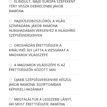
ELINDULT, MAJD EURÓPA SZÉPEKÉNT
TÉRT VISSZA DEBRECENBE JÁKÓB
RAMÓNA
HAJDÚSZOBOSZLÓRÓL A VILÁG
SZÍNPADÁRA: JÁKÓB RAMÓNA
HURGHADÁBAN VERSENYEZ A VILÁGHÍRŰ
SZÉPSÉGVERSENYEN
OROSHÁZÁN ÉRETTSÉGIZIK A
KIRÁLYNŐ: ÍGY LÁTTA A VIZSGÁKAT A
MAGYAROK VILÁGSZÉPE
A MAGYAROK VILÁGSZÉPE IS AZ
ÉRETTSÉGIZŐK KÖZÖTT VAN
ÚJABB SZÉPSÉGVERSENYRE KÉSZÜL
JÁKOB RAMÓNA: EGYIPTOMBAN
KÉPVISELI HAZÁNKAT
MEGTALÁLTUK A LEGSZEBB LÁNYT,
AKI MOST ÉRETTSÉGIZIK: RAMÓNA