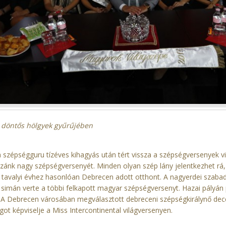
 döntős hölgyek gyűrűjében
szépségguru tízéves kihagyás után tért vissza a szépségversenyek vi
zánk nagy szépségversenyét. Minden olyan szép lány jelentkezhet rá, 
 tavalyi évhez hasonlóan Debrecen adott otthont. A nagyerdei szabad
 simán verte a többi felkapott magyar szépségversenyt. Hazai pályán
 A Debrecen városában megválasztott debreceni szépségkirálynő decem
t képviselje a Miss Intercontinental világversenyen.