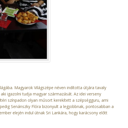
lágába. Magyarok Világszépe néven indította útjára tavaly
aki igazolni tudja magyar származását. Az idei verseny
téri színpadon olyan műsort kerekített a szépségguru, ami
 pedig Senánszky Flóra bizonyult a legjobbnak, pontosabban a
ber elején indul útnak Sri Lankára, hogy karácsony előtt