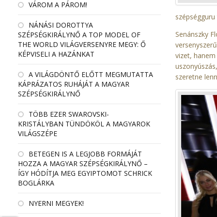
VÁROM A PÁROM!
szépségguru 
NÁNÁSI DOROTTYA
Senánszky Fl
SZÉPSÉGKIRÁLYNŐ A TOP MODEL OF
THE WORLD VILÁGVERSENYRE MEGY: Ő
versenyszerű
KÉPVISELI A HAZÁNKAT
vizet, hanem 
uszonyúszás,
A VILÁGDÖNTŐ ELŐTT MEGMUTATTA
szeretne lenn
KÁPRÁZATOS RUHÁJÁT A MAGYAR
SZÉPSÉGKIRÁLYNŐ
TÖBB EZER SWAROVSKI-
KRISTÁLYBAN TÜNDÖKÖL A MAGYAROK
VILÁGSZÉPE
BETEGEN IS A LEGJOBB FORMÁJÁT
HOZZA A MAGYAR SZÉPSÉGKIRÁLYNŐ –
ÍGY HÓDÍTJA MEG EGYIPTOMOT SCHRICK
BOGLÁRKA
NYERNI MEGYEK!