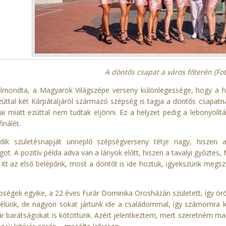
A döntős csapat a város főterén (Fo
mondta, a Magyarok Világszépe verseny különlegessége, hogy a ha
úttal két Kárpátaljáról származó szépség is tagja a döntős csapatna
i miatt ezúttal nem tudtak eljönni. Ez a helyzet pedig a lebonyolít
inálét.
dik születésnapját ünneplő szépségverseny tétje nagy, hiszen a 
t. A pozitív példa adva van a lányok előtt, hiszen a tavalyi győztes, 
 itt az első belépőnk, most a döntőt is ide hoztuk, igyekszünk megs
pségek egyike, a 22 éves Furár Dominika Orosházán született, így ör
élünk, de nagyon sokat jártunk ide a családommal, így számomra kü
ár barátságokat is kötöttünk. Azért jelentkeztem, mert szeretném ma