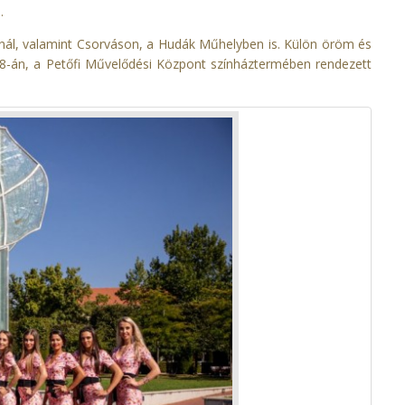
.
nál, valamint Csorváson, a Hudák Műhelyben is. Külön öröm és
18-án, a Petőfi Művelődési Központ színháztermében rendezett