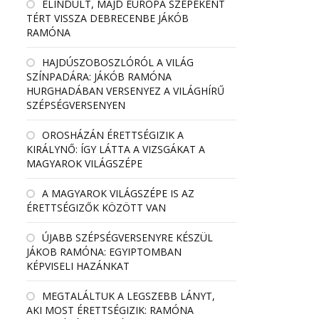
ELINDULT, MAJD EURÓPA SZÉPEKÉNT
TÉRT VISSZA DEBRECENBE JÁKÓB
RAMÓNA
HAJDÚSZOBOSZLÓRÓL A VILÁG
SZÍNPADÁRA: JÁKÓB RAMÓNA
HURGHADÁBAN VERSENYEZ A VILÁGHÍRŰ
SZÉPSÉGVERSENYEN
OROSHÁZÁN ÉRETTSÉGIZIK A
KIRÁLYNŐ: ÍGY LÁTTA A VIZSGÁKAT A
MAGYAROK VILÁGSZÉPE
A MAGYAROK VILÁGSZÉPE IS AZ
ÉRETTSÉGIZŐK KÖZÖTT VAN
ÚJABB SZÉPSÉGVERSENYRE KÉSZÜL
JÁKOB RAMÓNA: EGYIPTOMBAN
KÉPVISELI HAZÁNKAT
MEGTALÁLTUK A LEGSZEBB LÁNYT,
AKI MOST ÉRETTSÉGIZIK: RAMÓNA