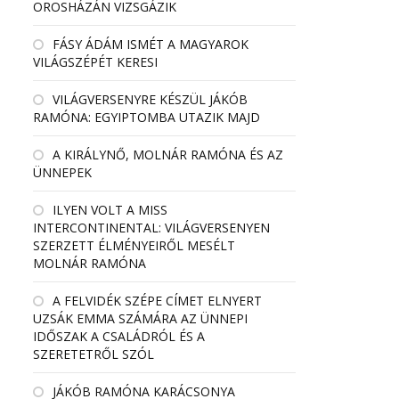
OROSHÁZÁN VIZSGÁZIK
FÁSY ÁDÁM ISMÉT A MAGYAROK
VILÁGSZÉPÉT KERESI
VILÁGVERSENYRE KÉSZÜL JÁKÓB
RAMÓNA: EGYIPTOMBA UTAZIK MAJD
A KIRÁLYNŐ, MOLNÁR RAMÓNA ÉS AZ
ÜNNEPEK
ILYEN VOLT A MISS
INTERCONTINENTAL: VILÁGVERSENYEN
SZERZETT ÉLMÉNYEIRŐL MESÉLT
MOLNÁR RAMÓNA
A FELVIDÉK SZÉPE CÍMET ELNYERT
UZSÁK EMMA SZÁMÁRA AZ ÜNNEPI
IDŐSZAK A CSALÁDRÓL ÉS A
SZERETETRŐL SZÓL
JÁKÓB RAMÓNA KARÁCSONYA