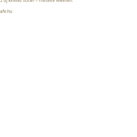
 új kihívás során – mesélte lelkesen.
afe.hu