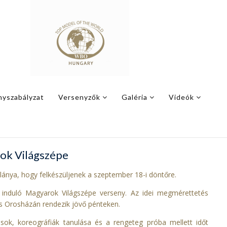
nyszabályzat
Versenyzők
Galéria
Videók
ok Világszépe
lánya, hogy felkészüljenek a szeptember 18-i döntőre.
induló Magyarok Világszépe verseny. Az idei megmérettetés
is Orosházán rendezik jövő pénteken.
k, koreográfiák tanulása és a rengeteg próba mellett időt