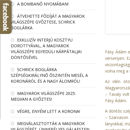
A BOMBANŐ NYOMÁBAN!
ÁTVEHETTE FŐDÍJÁT A MAGYAROK
VILÁGSZÉPE GYŐZTESE, SCHRICK
BOGLÁRKA
EXKLUZÍV INTERJÚ KOSZTYU
DOROTTYÁVAL, A MAGYAROK
VILÁGSZÉPE EGYEDÜLI KÁRPÁTALJAI
Fásy Ádám el
DÖNTŐSÉVEL
versenyen. Ez
viszontagsága
SCHRICK BOGLÁRKA
volna meg a f
SZÉPSÉGKIRÁLYNŐ ŐSZINTÉN MESÉL A
KORONÁRÓL ÉS A NAGY ÁLOMRÓL!
Az idén ötö
Magyarországo
MAGYAROK VILÁGSZÉPE 2025:
– Tavaly volt
MEGVAN A GYŐZTES!
Fásy Ádám.
A döntős szé
VÉGRE, ENYÉM LETT A KORONA!
– Szarvason 
MEGVÁLASZTOTTÁK A MAGYAROK
lányokkal, m
VILÁGSZÉPÉT, ÜNNEPÉLYES GÁLAESTEN