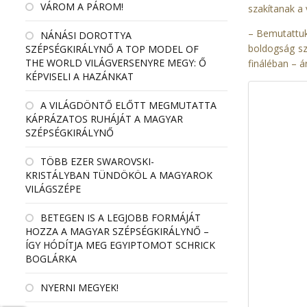
VÁROM A PÁROM!
szakítanak a
– Bemutattuk
NÁNÁSI DOROTTYA
boldogság sz
SZÉPSÉGKIRÁLYNŐ A TOP MODEL OF
THE WORLD VILÁGVERSENYRE MEGY: Ő
fináléban – á
KÉPVISELI A HAZÁNKAT
A VILÁGDÖNTŐ ELŐTT MEGMUTATTA
KÁPRÁZATOS RUHÁJÁT A MAGYAR
SZÉPSÉGKIRÁLYNŐ
TÖBB EZER SWAROVSKI-
KRISTÁLYBAN TÜNDÖKÖL A MAGYAROK
VILÁGSZÉPE
BETEGEN IS A LEGJOBB FORMÁJÁT
HOZZA A MAGYAR SZÉPSÉGKIRÁLYNŐ –
ÍGY HÓDÍTJA MEG EGYIPTOMOT SCHRICK
BOGLÁRKA
NYERNI MEGYEK!