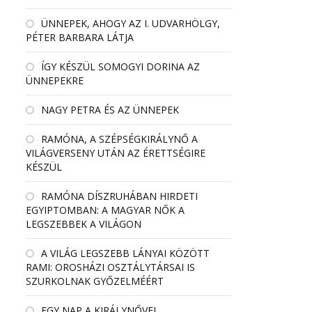
ÜNNEPEK, AHOGY AZ I. UDVARHÖLGY,
PÉTER BARBARA LÁTJA
ÍGY KÉSZÜL SOMOGYI DORINA AZ
ÜNNEPEKRE
NAGY PETRA ÉS AZ ÜNNEPEK
RAMÓNA, A SZÉPSÉGKIRÁLYNŐ A
VILÁGVERSENY UTÁN AZ ÉRETTSÉGIRE
KÉSZÜL
RAMÓNA DÍSZRUHÁBAN HIRDETI
EGYIPTOMBAN: A MAGYAR NŐK A
LEGSZEBBEK A VILÁGON
A VILÁG LEGSZEBB LÁNYAI KÖZÖTT
RAMI: OROSHÁZI OSZTÁLYTÁRSAI IS
SZURKOLNAK GYŐZELMÉÉRT
EGY NAP A KIRÁLYNŐVEL