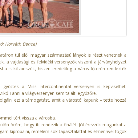
tó: Horváth Bence)
táron túl élő, magyar származású lányok is részt vehetnek a
k, a vajdasági és felvidéki versenyzők viszont a járványhelyzet
ásba is közbeszólt, hiszen eredetileg a város főterén rendezték
győztes a Miss Intercontinental versenyen is képviselheti
Mikó Fanni a világversenyen sem talált legyőzőre.
zolgálni ezt a támogatást, amit a várostól kapunk – tette hozzá
ömmel tért vissza a városba.
lön öröm, hogy itt rendezik a finálét. Jól érezzük magunkat a
gam kipróbálni, remélem sok tapasztalattal és élménnyel fogok