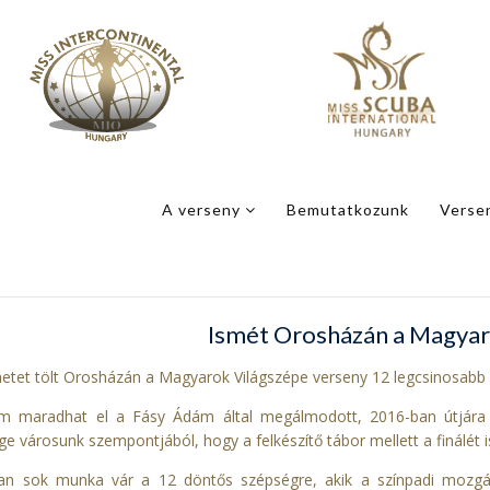
A verseny
Bemutatkozunk
Verse
Ismét Orosházán a Magyar
hetet tölt Orosházán a Magyarok Világszépe verseny 12 legcsinosabb 
m maradhat el a Fásy Ádám által megálmodott, 2016-ban útjára 
e városunk szempontjából, hogy a felkészítő tábor mellett a finálét 
an sok munka vár a 12 döntős szépségre, akik a színpadi mozgáso