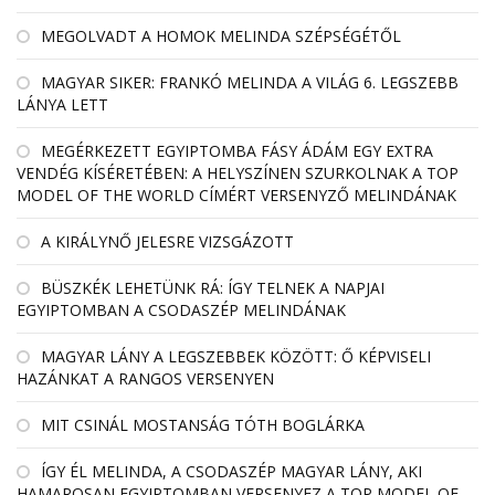
MEGOLVADT A HOMOK MELINDA SZÉPSÉGÉTŐL
MAGYAR SIKER: FRANKÓ MELINDA A VILÁG 6. LEGSZEBB
LÁNYA LETT
MEGÉRKEZETT EGYIPTOMBA FÁSY ÁDÁM EGY EXTRA
VENDÉG KÍSÉRETÉBEN: A HELYSZÍNEN SZURKOLNAK A TOP
MODEL OF THE WORLD CÍMÉRT VERSENYZŐ MELINDÁNAK
A KIRÁLYNŐ JELESRE VIZSGÁZOTT
BÜSZKÉK LEHETÜNK RÁ: ÍGY TELNEK A NAPJAI
EGYIPTOMBAN A CSODASZÉP MELINDÁNAK
MAGYAR LÁNY A LEGSZEBBEK KÖZÖTT: Ő KÉPVISELI
HAZÁNKAT A RANGOS VERSENYEN
MIT CSINÁL MOSTANSÁG TÓTH BOGLÁRKA
ÍGY ÉL MELINDA, A CSODASZÉP MAGYAR LÁNY, AKI
HAMAROSAN EGYIPTOMBAN VERSENYEZ A TOP MODEL OF