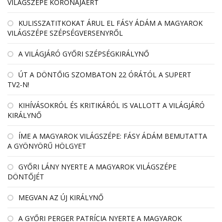
VILÁGSZÉPE KORONÁJÁÉRT
KULISSZATITKOKAT ÁRUL EL FÁSY ÁDÁM A MAGYAROK
VILÁGSZÉPE SZÉPSÉGVERSENYRŐL
A VILÁGJÁRÓ GYŐRI SZÉPSÉGKIRÁLYNŐ
ÚT A DÖNTŐIG SZOMBATON 22 ÓRÁTÓL A SUPERT
TV2-N!
KIHÍVÁSOKRÓL ÉS KRITIKÁRÓL IS VALLOTT A VILÁGJÁRÓ
KIRÁLYNŐ
ÍME A MAGYAROK VILÁGSZÉPE: FÁSY ÁDÁM BEMUTATTA
A GYÖNYÖRŰ HÖLGYET
GYŐRI LÁNY NYERTE A MAGYAROK VILÁGSZÉPE
DÖNTŐJÉT
MEGVAN AZ ÚJ KIRÁLYNŐ
A GYŐRI PERGER PATRÍCIA NYERTE A MAGYAROK