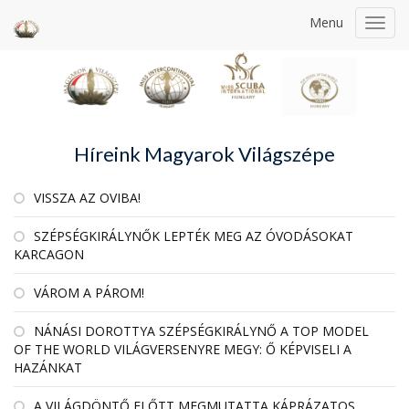
Menu
Toggl
navig
Híreink Magyarok Világszépe
VISSZA AZ OVIBA!
SZÉPSÉGKIRÁLYNŐK LEPTÉK MEG AZ ÓVODÁSOKAT
KARCAGON
VÁROM A PÁROM!
NÁNÁSI DOROTTYA SZÉPSÉGKIRÁLYNŐ A TOP MODEL
OF THE WORLD VILÁGVERSENYRE MEGY: Ő KÉPVISELI A
HAZÁNKAT
A VILÁGDÖNTŐ ELŐTT MEGMUTATTA KÁPRÁZATOS