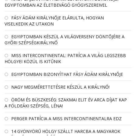
EGYIPTOMBAN AZ ÉLETBEVÁGÓ GYÓGYSZEREIVEL
FÁSY ÁDÁM KIRÁLYNŐJE ELÁRULTA, HOGYAN
VISELKEDIK AZ UTAKON
EGYIPTOMBAN KÉSZÜL A VILÁGVERSENY DÖNTŐJÉRE A
GYŐRI SZÉPSÉGKIRÁLYNŐ
MISS INTERCONTINENTAL: PATRÍCIA A VILÁG LEGSZEBB
HÖLGYEI KÖZÜL IS KITŰNIK
EGYIPTOMBAN BIZONYÍTHAT FÁSY ÁDÁM KIRÁLYNŐJE
NAGY MEGMÉRETTETÉSRE KÉSZÜL A KIRÁLYNŐ!
ÖRÖM ÉS BÜSZKESÉG: SZAKMAI ELIT ÉV ARCA DÍJAT KAP
A FÖLDEÁKI SZÉPSÉG, LÉNA!
PERGER PATRÍCIA A MISS INTERCONTINENTALRA EDZ
14 GYÖNYÖRŰ HÖLGY SZÁLLT HARCBA A MAGYAROK