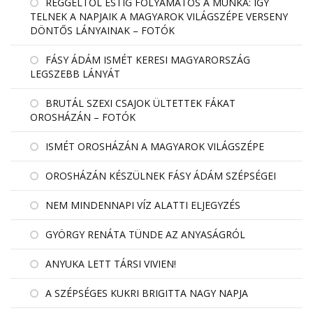
REGGELTŐL ESTIG FOLYAMATOS A MUNKA: ÍGY
TELNEK A NAPJAIK A MAGYAROK VILÁGSZÉPE VERSENY
DÖNTŐS LÁNYAINAK – FOTÓK
FÁSY ÁDÁM ISMÉT KERESI MAGYARORSZÁG
LEGSZEBB LÁNYÁT
BRUTÁL SZEXI CSAJOK ÜLTETTEK FÁKAT
OROSHÁZÁN – FOTÓK
ISMÉT OROSHÁZÁN A MAGYAROK VILÁGSZÉPE
OROSHÁZÁN KÉSZÜLNEK FÁSY ÁDÁM SZÉPSÉGEI
NEM MINDENNAPI VÍZ ALATTI ELJEGYZÉS
GYÖRGY RENÁTA TÜNDE AZ ANYASÁGRÓL
ANYUKA LETT TÁRSI VIVIEN!
A SZÉPSÉGES KUKRI BRIGITTA NAGY NAPJA