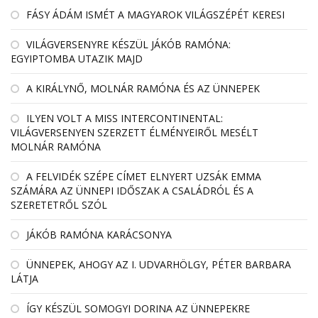
FÁSY ÁDÁM ISMÉT A MAGYAROK VILÁGSZÉPÉT KERESI
VILÁGVERSENYRE KÉSZÜL JÁKÓB RAMÓNA:
EGYIPTOMBA UTAZIK MAJD
A KIRÁLYNŐ, MOLNÁR RAMÓNA ÉS AZ ÜNNEPEK
ILYEN VOLT A MISS INTERCONTINENTAL:
VILÁGVERSENYEN SZERZETT ÉLMÉNYEIRŐL MESÉLT
MOLNÁR RAMÓNA
A FELVIDÉK SZÉPE CÍMET ELNYERT UZSÁK EMMA
SZÁMÁRA AZ ÜNNEPI IDŐSZAK A CSALÁDRÓL ÉS A
SZERETETRŐL SZÓL
JÁKÓB RAMÓNA KARÁCSONYA
ÜNNEPEK, AHOGY AZ I. UDVARHÖLGY, PÉTER BARBARA
LÁTJA
ÍGY KÉSZÜL SOMOGYI DORINA AZ ÜNNEPEKRE