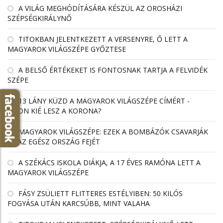
A VILÁG MEGHÓDÍTÁSÁRA KÉSZÜL AZ OROSHÁZI
SZÉPSÉGKIRÁLYNŐ
TITOKBAN JELENTKEZETT A VERSENYRE, Ő LETT A
MAGYAROK VILÁGSZÉPE GYŐZTESE
A BELSŐ ÉRTÉKEKET IS FONTOSNAK TARTJA A FELVIDÉK
SZÉPE
13 LÁNY KÜZD A MAGYAROK VILÁGSZÉPE CÍMÉRT -
VAJON KIÉ LESZ A KORONA?
MAGYAROK VILÁGSZÉPE: EZEK A BOMBÁZÓK CSAVARJÁK
EL AZ EGÉSZ ORSZÁG FEJÉT
A SZÉKÁCS ISKOLA DIÁKJA, A 17 ÉVES RAMÓNA LETT A
MAGYAROK VILÁGSZÉPE
FÁSY ZSÜLIETT FLITTERES ESTÉLYIBEN: 50 KILÓS
FOGYÁSA UTÁN KARCSÚBB, MINT VALAHA