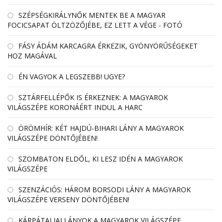
SZÉPSÉGKIRÁLYNŐK MENTEK BE A MAGYAR
FOCICSAPAT ÖLTZÖZŐJÉBE, EZ LETT A VÉGE - FOTÓ
FÁSY ÁDÁM KARCAGRA ÉRKEZIK, GYÖNYÖRŰSÉGEKET
HOZ MAGÁVAL
ÉN VAGYOK A LEGSZEBB! UGYE?
SZTÁRFELLÉPŐK IS ÉRKEZNEK: A MAGYAROK
VILÁGSZÉPE KORONÁÉRT INDUL A HARC
ÖRÖMHÍR: KÉT HAJDÚ-BIHARI LÁNY A MAGYAROK
VILÁGSZÉPE DÖNTŐJÉBEN!
SZOMBATON ELDŐL, KI LESZ IDÉN A MAGYAROK
VILÁGSZÉPE
SZENZÁCIÓS: HÁROM BORSODI LÁNY A MAGYAROK
VILÁGSZÉPE VERSENY DÖNTŐJÉBEN!
KÁRPÁTALJAI LÁNYOK A MAGYAROK VILÁGSZÉPE