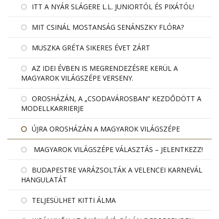
ITT A NYÁR SLÁGERE L.L. JUNIORTÓL ÉS PIXÁTÓL!
MIT CSINÁL MOSTANSÁG SENÁNSZKY FLÓRA?
MUSZKA GRÉTA SIKERES ÉVET ZÁRT
AZ IDEI ÉVBEN IS MEGRENDEZÉSRE KERÜL A
MAGYAROK VILÁGSZÉPE VERSENY.
OROSHÁZÁN, A „CSODAVÁROSBAN” KEZDŐDÖTT A
MODELLKARRIERJE
ÚJRA OROSHÁZÁN A MAGYAROK VILÁGSZÉPE
MAGYAROK VILÁGSZÉPE VÁLASZTÁS – JELENTKEZZ!
BUDAPESTRE VARÁZSOLTÁK A VELENCEI KARNEVÁL
HANGULATÁT
TELJESÜLHET KITTI ÁLMA