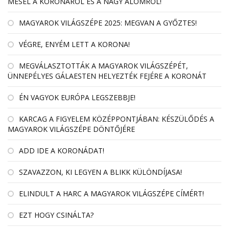
MESÉL A KORONÁRÓL ÉS A NAGY ÁLOMRÓL!
MAGYAROK VILÁGSZÉPE 2025: MEGVAN A GYŐZTES!
VÉGRE, ENYÉM LETT A KORONA!
MEGVÁLASZTOTTÁK A MAGYAROK VILÁGSZÉPÉT,
ÜNNEPÉLYES GÁLAESTEN HELYEZTÉK FEJÉRE A KORONÁT
ÉN VAGYOK EURÓPA LEGSZEBBJE!
KARCAG A FIGYELEM KÖZÉPPONTJÁBAN: KÉSZÜLŐDÉS A
MAGYAROK VILÁGSZÉPE DÖNTŐJÉRE
ADD IDE A KORONÁDAT!
SZAVAZZON, KI LEGYEN A BLIKK KÜLÖNDÍJASA!
ELINDULT A HARC A MAGYAROK VILÁGSZÉPE CÍMÉRT!
EZT HOGY CSINÁLTA?