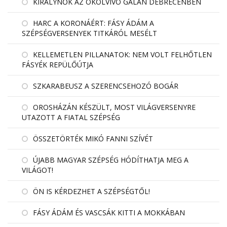
KIRÁLYNŐK AZ ÖKÖLVÍVÓ GÁLÁN DEBRECENBEN
HARC A KORONÁÉRT: FÁSY ÁDÁM A
SZÉPSÉGVERSENYEK TITKÁRÓL MESÉLT
KELLEMETLEN PILLANATOK: NEM VOLT FELHŐTLEN
FÁSYÉK REPÜLŐÚTJA
SZKARABEUSZ A SZERENCSEHOZÓ BOGÁR
OROSHÁZÁN KÉSZÜLT, MOST VILÁGVERSENYRE
UTAZOTT A FIATAL SZÉPSÉG
ÖSSZETÖRTÉK MIKÓ FANNI SZÍVÉT
ÚJABB MAGYAR SZÉPSÉG HÓDÍTHATJA MEG A
VILÁGOT!
ÖN IS KÉRDEZHET A SZÉPSÉGTŐL!
FÁSY ÁDÁM ÉS VASCSÁK KITTI A MOKKÁBAN