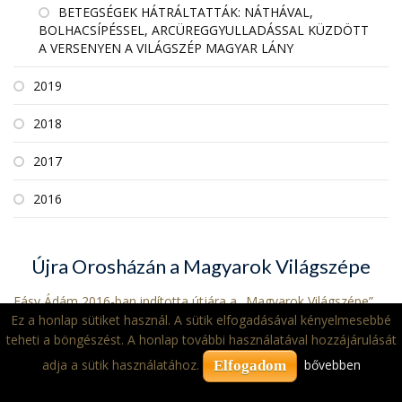
BETEGSÉGEK HÁTRÁLTATTÁK: NÁTHÁVAL,
BOLHACSÍPÉSSEL, ARCÜREGGYULLADÁSSAL KÜZDÖTT
A VERSENYEN A VILÁGSZÉP MAGYAR LÁNY
2019
2018
2017
2016
Újra Orosházán a Magyarok Világszépe
Fásy Ádám 2016-ban indította útjára a „Magyarok Világszépe”
Ez a honlap sütiket használ. A sütik elfogadásával kényelmesebbé
elnevezésű versenyét, mely idén az 5. jubileumát ünnepli.
teheti a böngészést. A honlap további használatával hozzájárulását
adja a sütik használatához.
bővebben
Elfogadom