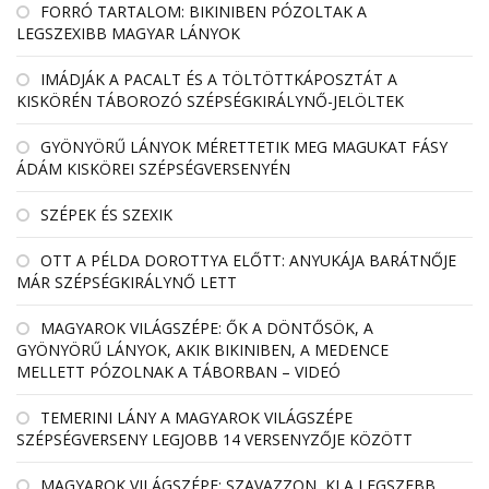
FORRÓ TARTALOM: BIKINIBEN PÓZOLTAK A
LEGSZEXIBB MAGYAR LÁNYOK
IMÁDJÁK A PACALT ÉS A TÖLTÖTTKÁPOSZTÁT A
KISKÖRÉN TÁBOROZÓ SZÉPSÉGKIRÁLYNŐ-JELÖLTEK
GYÖNYÖRŰ LÁNYOK MÉRETTETIK MEG MAGUKAT FÁSY
ÁDÁM KISKÖREI SZÉPSÉGVERSENYÉN
SZÉPEK ÉS SZEXIK
OTT A PÉLDA DOROTTYA ELŐTT: ANYUKÁJA BARÁTNŐJE
MÁR SZÉPSÉGKIRÁLYNŐ LETT
MAGYAROK VILÁGSZÉPE: ŐK A DÖNTŐSÖK, A
GYÖNYÖRŰ LÁNYOK, AKIK BIKINIBEN, A MEDENCE
MELLETT PÓZOLNAK A TÁBORBAN – VIDEÓ
TEMERINI LÁNY A MAGYAROK VILÁGSZÉPE
SZÉPSÉGVERSENY LEGJOBB 14 VERSENYZŐJE KÖZÖTT
MAGYAROK VILÁGSZÉPE: SZAVAZZON, KI A LEGSZEBB