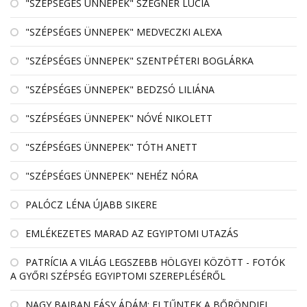
"SZÉPSÉGES ÜNNEPEK" SZEGNER LÚCIA
"SZÉPSÉGES ÜNNEPEK" MEDVECZKI ALEXA
"SZÉPSÉGES ÜNNEPEK" SZENTPÉTERI BOGLÁRKA
"SZÉPSÉGES ÜNNEPEK" BEDZSÓ LILIÁNA
"SZÉPSÉGES ÜNNEPEK" NÓVÉ NIKOLETT
"SZÉPSÉGES ÜNNEPEK" TÓTH ANETT
"SZÉPSÉGES ÜNNEPEK" NEHÉZ NÓRA
PALÓCZ LÉNA ÚJABB SIKERE
EMLÉKEZETES MARAD AZ EGYIPTOMI UTAZÁS
PATRÍCIA A VILÁG LEGSZEBB HÖLGYEI KÖZÖTT - FOTÓK
A GYŐRI SZÉPSÉG EGYIPTOMI SZEREPLÉSÉRŐL
NAGY BAJBAN FÁSY ÁDÁM: ELTŰNTEK A BŐRÖNDJEI