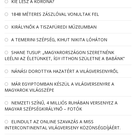
KIÉ LESZ A KORONA?
1848 MÉTERES ZÁSZLÓVAL VONULTAK FEL
KIRÁLYNŐK A TISZAFÜREDI MÚZEUMBAN
A TEMERINI SZÉPSÉG, KIHUT NIKITA LÓHÁTON
SHANE TUSUP: „MAGYARORSZÁGON SZERETNÉNK
LEÉLNI AZ ÉLETÜNKET, ÍGY ITTHON SZÜLETNE A BABÁNK”
NÁNÁSI DOROTTYA HAZATÉRT A VILÁGVERSENYRŐL
MÁR EGYIPTOMBAN KÉSZÜL A VILÁGVERSENYRE A
MAGYAROK VILÁGSZÉPE
NEMZETI SZÍNŰ, 4 MILLIÓS RUHÁBAN VERSENYEZ A
MAGYAR SZÉPSÉGKIRÁLYNŐ – FOTÓK
ELINDULT AZ ONLINE SZAVAZÁS A MISS
INTERCONTINENTAL VILÁGVERSENY KÖZÖNSÉGDÍJÁÉRT.