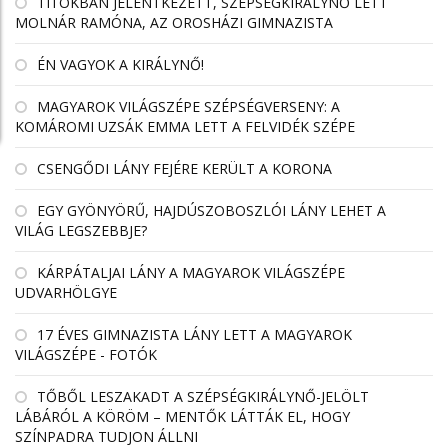
TITOKBAN JELENTKEZETT, SZÉPSÉGKIRÁLYNŐ LETT
MOLNÁR RAMÓNA, AZ OROSHÁZI GIMNAZISTA
ÉN VAGYOK A KIRÁLYNŐ!
MAGYAROK VILÁGSZÉPE SZÉPSÉGVERSENY: A
KOMÁROMI UZSÁK EMMA LETT A FELVIDÉK SZÉPE
CSENGŐDI LÁNY FEJÉRE KERÜLT A KORONA
EGY GYÖNYÖRŰ, HAJDÚSZOBOSZLÓI LÁNY LEHET A
VILÁG LEGSZEBBJE?
KÁRPÁTALJAI LÁNY A MAGYAROK VILÁGSZÉPE
UDVARHÖLGYE
17 ÉVES GIMNAZISTA LÁNY LETT A MAGYAROK
VILÁGSZÉPE - FOTÓK
TŐBŐL LESZAKADT A SZÉPSÉGKIRÁLYNŐ-JELÖLT
LÁBÁRÓL A KÖRÖM – MENTŐK LÁTTÁK EL, HOGY
SZÍNPADRA TUDJON ÁLLNI