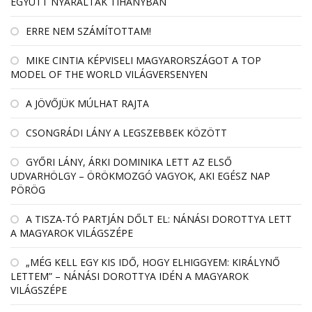
EGYÜTT NYARALTAK TIHANYBAN
ERRE NEM SZÁMÍTOTTAM!
MIKE CINTIA KÉPVISELI MAGYARORSZÁGOT A TOP
MODEL OF THE WORLD VILÁGVERSENYEN
A JÖVŐJÜK MÚLHAT RAJTA
CSONGRÁDI LÁNY A LEGSZEBBEK KÖZÖTT
GYŐRI LÁNY, ÁRKI DOMINIKA LETT AZ ELSŐ
UDVARHÖLGY – ÖRÖKMOZGÓ VAGYOK, AKI EGÉSZ NAP
PÖRÖG
A TISZA-TÓ PARTJÁN DŐLT EL: NÁNÁSI DOROTTYA LETT
A MAGYAROK VILÁGSZÉPE
„MÉG KELL EGY KIS IDŐ, HOGY ELHIGGYEM: KIRÁLYNŐ
LETTEM” – NÁNÁSI DOROTTYA IDÉN A MAGYAROK
VILÁGSZÉPE