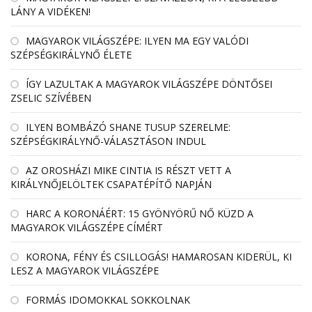
LÁNY A VIDÉKEN!
MAGYAROK VILÁGSZÉPE: ILYEN MA EGY VALÓDI
SZÉPSÉGKIRÁLYNŐ ÉLETE
ÍGY LAZULTAK A MAGYAROK VILÁGSZÉPE DÖNTŐSEI
ZSELIC SZÍVÉBEN
ILYEN BOMBÁZÓ SHANE TUSUP SZERELME:
SZÉPSÉGKIRÁLYNŐ-VÁLASZTÁSON INDUL
AZ OROSHÁZI MIKE CINTIA IS RÉSZT VETT A
KIRÁLYNŐJELÖLTEK CSAPATÉPÍTŐ NAPJÁN
HARC A KORONÁÉRT: 15 GYÖNYÖRŰ NŐ KÜZD A
MAGYAROK VILÁGSZÉPE CÍMÉRT
KORONA, FÉNY ÉS CSILLOGÁS! HAMAROSAN KIDERÜL, KI
LESZ A MAGYAROK VILÁGSZÉPE
FORMÁS IDOMOKKAL SOKKOLNAK