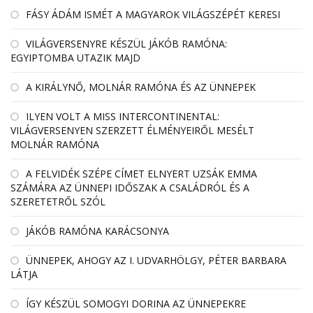
FÁSY ÁDÁM ISMÉT A MAGYAROK VILÁGSZÉPÉT KERESI
VILÁGVERSENYRE KÉSZÜL JÁKÓB RAMÓNA:
EGYIPTOMBA UTAZIK MAJD
A KIRÁLYNŐ, MOLNÁR RAMÓNA ÉS AZ ÜNNEPEK
ILYEN VOLT A MISS INTERCONTINENTAL:
VILÁGVERSENYEN SZERZETT ÉLMÉNYEIRŐL MESÉLT
MOLNÁR RAMÓNA
A FELVIDÉK SZÉPE CÍMET ELNYERT UZSÁK EMMA
SZÁMÁRA AZ ÜNNEPI IDŐSZAK A CSALÁDRÓL ÉS A
SZERETETRŐL SZÓL
JÁKÓB RAMÓNA KARÁCSONYA
ÜNNEPEK, AHOGY AZ I. UDVARHÖLGY, PÉTER BARBARA
LÁTJA
ÍGY KÉSZÜL SOMOGYI DORINA AZ ÜNNEPEKRE