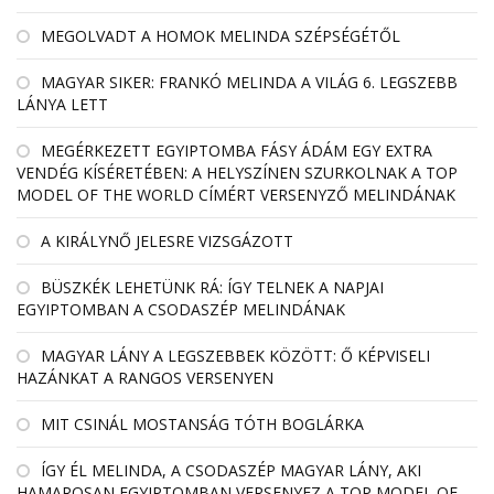
MEGOLVADT A HOMOK MELINDA SZÉPSÉGÉTŐL
MAGYAR SIKER: FRANKÓ MELINDA A VILÁG 6. LEGSZEBB
LÁNYA LETT
MEGÉRKEZETT EGYIPTOMBA FÁSY ÁDÁM EGY EXTRA
VENDÉG KÍSÉRETÉBEN: A HELYSZÍNEN SZURKOLNAK A TOP
MODEL OF THE WORLD CÍMÉRT VERSENYZŐ MELINDÁNAK
A KIRÁLYNŐ JELESRE VIZSGÁZOTT
BÜSZKÉK LEHETÜNK RÁ: ÍGY TELNEK A NAPJAI
EGYIPTOMBAN A CSODASZÉP MELINDÁNAK
MAGYAR LÁNY A LEGSZEBBEK KÖZÖTT: Ő KÉPVISELI
HAZÁNKAT A RANGOS VERSENYEN
MIT CSINÁL MOSTANSÁG TÓTH BOGLÁRKA
ÍGY ÉL MELINDA, A CSODASZÉP MAGYAR LÁNY, AKI
HAMAROSAN EGYIPTOMBAN VERSENYEZ A TOP MODEL OF