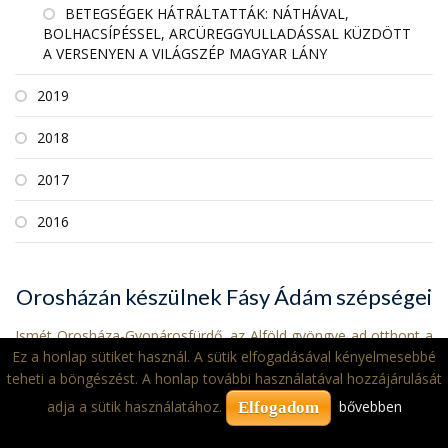
BETEGSÉGEK HÁTRÁLTATTÁK: NÁTHÁVAL,
BOLHACSÍPÉSSEL, ARCÜREGGYULLADÁSSAL KÜZDÖTT
A VERSENYEN A VILÁGSZÉP MAGYAR LÁNY
2019
2018
2017
2016
Orosházán készülnek Fásy Ádám szépségei
Ismét Orosháza-Gyopárosfürdő, az Alföld gyöngye ad otthont a
Ez a honlap sütiket használ. A sütik elfogadásával kényelmesebbé
Fásy Ádám nevével fémjelzett, az elmúlt esztendőben is
teheti a böngészést. A honlap további használatával hozzájárulását
nemzetközi sikert hozó szépségverseny felkészítő táborának.
adja a sütik használatához.
bővebben
Elfogadom