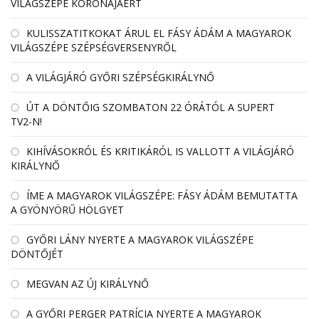
VILÁGSZÉPE KORONÁJÁÉRT
KULISSZATITKOKAT ÁRUL EL FÁSY ÁDÁM A MAGYAROK
VILÁGSZÉPE SZÉPSÉGVERSENYRŐL
A VILÁGJÁRÓ GYŐRI SZÉPSÉGKIRÁLYNŐ
ÚT A DÖNTŐIG SZOMBATON 22 ÓRÁTÓL A SUPERT
TV2-N!
KIHÍVÁSOKRÓL ÉS KRITIKÁRÓL IS VALLOTT A VILÁGJÁRÓ
KIRÁLYNŐ
ÍME A MAGYAROK VILÁGSZÉPE: FÁSY ÁDÁM BEMUTATTA
A GYÖNYÖRŰ HÖLGYET
GYŐRI LÁNY NYERTE A MAGYAROK VILÁGSZÉPE
DÖNTŐJÉT
MEGVAN AZ ÚJ KIRÁLYNŐ
A GYŐRI PERGER PATRÍCIA NYERTE A MAGYAROK