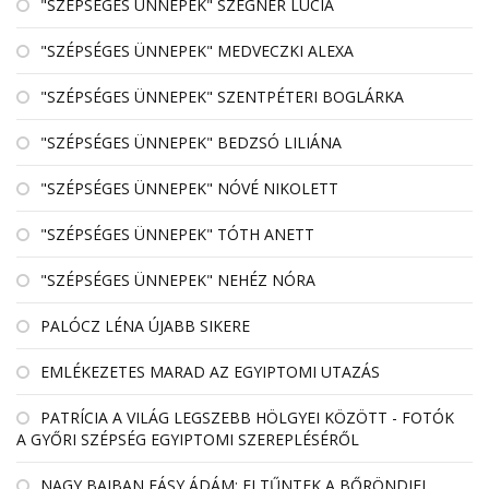
"SZÉPSÉGES ÜNNEPEK" SZEGNER LÚCIA
"SZÉPSÉGES ÜNNEPEK" MEDVECZKI ALEXA
"SZÉPSÉGES ÜNNEPEK" SZENTPÉTERI BOGLÁRKA
"SZÉPSÉGES ÜNNEPEK" BEDZSÓ LILIÁNA
"SZÉPSÉGES ÜNNEPEK" NÓVÉ NIKOLETT
"SZÉPSÉGES ÜNNEPEK" TÓTH ANETT
"SZÉPSÉGES ÜNNEPEK" NEHÉZ NÓRA
PALÓCZ LÉNA ÚJABB SIKERE
EMLÉKEZETES MARAD AZ EGYIPTOMI UTAZÁS
PATRÍCIA A VILÁG LEGSZEBB HÖLGYEI KÖZÖTT - FOTÓK
A GYŐRI SZÉPSÉG EGYIPTOMI SZEREPLÉSÉRŐL
NAGY BAJBAN FÁSY ÁDÁM: ELTŰNTEK A BŐRÖNDJEI