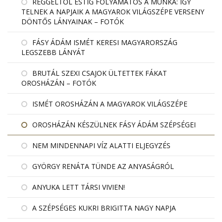
REGGELTŐL ESTIG FOLYAMATOS A MUNKA: ÍGY
TELNEK A NAPJAIK A MAGYAROK VILÁGSZÉPE VERSENY
DÖNTŐS LÁNYAINAK – FOTÓK
FÁSY ÁDÁM ISMÉT KERESI MAGYARORSZÁG
LEGSZEBB LÁNYÁT
BRUTÁL SZEXI CSAJOK ÜLTETTEK FÁKAT
OROSHÁZÁN – FOTÓK
ISMÉT OROSHÁZÁN A MAGYAROK VILÁGSZÉPE
OROSHÁZÁN KÉSZÜLNEK FÁSY ÁDÁM SZÉPSÉGEI
NEM MINDENNAPI VÍZ ALATTI ELJEGYZÉS
GYÖRGY RENÁTA TÜNDE AZ ANYASÁGRÓL
ANYUKA LETT TÁRSI VIVIEN!
A SZÉPSÉGES KUKRI BRIGITTA NAGY NAPJA