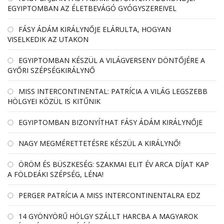
EGYIPTOMBAN AZ ÉLETBEVÁGÓ GYÓGYSZEREIVEL
FÁSY ÁDÁM KIRÁLYNŐJE ELÁRULTA, HOGYAN
VISELKEDIK AZ UTAKON
EGYIPTOMBAN KÉSZÜL A VILÁGVERSENY DÖNTŐJÉRE A
GYŐRI SZÉPSÉGKIRÁLYNŐ
MISS INTERCONTINENTAL: PATRÍCIA A VILÁG LEGSZEBB
HÖLGYEI KÖZÜL IS KITŰNIK
EGYIPTOMBAN BIZONYÍTHAT FÁSY ÁDÁM KIRÁLYNŐJE
NAGY MEGMÉRETTETÉSRE KÉSZÜL A KIRÁLYNŐ!
ÖRÖM ÉS BÜSZKESÉG: SZAKMAI ELIT ÉV ARCA DÍJAT KAP
A FÖLDEÁKI SZÉPSÉG, LÉNA!
PERGER PATRÍCIA A MISS INTERCONTINENTALRA EDZ
14 GYÖNYÖRŰ HÖLGY SZÁLLT HARCBA A MAGYAROK