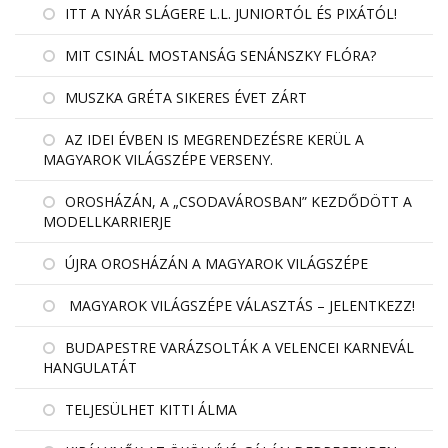
ITT A NYÁR SLÁGERE L.L. JUNIORTÓL ÉS PIXÁTÓL!
MIT CSINÁL MOSTANSÁG SENÁNSZKY FLÓRA?
MUSZKA GRÉTA SIKERES ÉVET ZÁRT
AZ IDEI ÉVBEN IS MEGRENDEZÉSRE KERÜL A
MAGYAROK VILÁGSZÉPE VERSENY.
OROSHÁZÁN, A „CSODAVÁROSBAN” KEZDŐDÖTT A
MODELLKARRIERJE
ÚJRA OROSHÁZÁN A MAGYAROK VILÁGSZÉPE
MAGYAROK VILÁGSZÉPE VÁLASZTÁS – JELENTKEZZ!
BUDAPESTRE VARÁZSOLTÁK A VELENCEI KARNEVÁL
HANGULATÁT
TELJESÜLHET KITTI ÁLMA