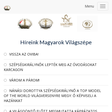
Menu
Toggl
navig
Híreink Magyarok Világszépe
VISSZA AZ OVIBA!
SZÉPSÉGKIRÁLYNŐK LEPTÉK MEG AZ ÓVODÁSOKAT
KARCAGON
VÁROM A PÁROM!
NÁNÁSI DOROTTYA SZÉPSÉGKIRÁLYNŐ A TOP MODEL
OF THE WORLD VILÁGVERSENYRE MEGY: Ő KÉPVISELI A
HAZÁNKAT
A VILÁGDÖNTŐ ELŐTT MEGMUTATTA KÁPRÁZATOS