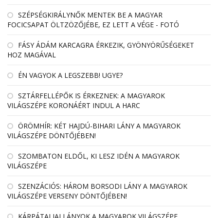
SZÉPSÉGKIRÁLYNŐK MENTEK BE A MAGYAR
FOCICSAPAT ÖLTZÖZŐJÉBE, EZ LETT A VÉGE - FOTÓ
FÁSY ÁDÁM KARCAGRA ÉRKEZIK, GYÖNYÖRŰSÉGEKET
HOZ MAGÁVAL
ÉN VAGYOK A LEGSZEBB! UGYE?
SZTÁRFELLÉPŐK IS ÉRKEZNEK: A MAGYAROK
VILÁGSZÉPE KORONÁÉRT INDUL A HARC
ÖRÖMHÍR: KÉT HAJDÚ-BIHARI LÁNY A MAGYAROK
VILÁGSZÉPE DÖNTŐJÉBEN!
SZOMBATON ELDŐL, KI LESZ IDÉN A MAGYAROK
VILÁGSZÉPE
SZENZÁCIÓS: HÁROM BORSODI LÁNY A MAGYAROK
VILÁGSZÉPE VERSENY DÖNTŐJÉBEN!
KÁRPÁTALJAI LÁNYOK A MAGYAROK VILÁGSZÉPE