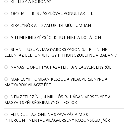
KIÉ LESZ A KORONA?
1848 MÉTERES ZÁSZLÓVAL VONULTAK FEL
KIRÁLYNŐK A TISZAFÜREDI MÚZEUMBAN
A TEMERINI SZÉPSÉG, KIHUT NIKITA LÓHÁTON
SHANE TUSUP: „MAGYARORSZÁGON SZERETNÉNK
LEÉLNI AZ ÉLETÜNKET, ÍGY ITTHON SZÜLETNE A BABÁNK”
NÁNÁSI DOROTTYA HAZATÉRT A VILÁGVERSENYRŐL
MÁR EGYIPTOMBAN KÉSZÜL A VILÁGVERSENYRE A
MAGYAROK VILÁGSZÉPE
NEMZETI SZÍNŰ, 4 MILLIÓS RUHÁBAN VERSENYEZ A
MAGYAR SZÉPSÉGKIRÁLYNŐ – FOTÓK
ELINDULT AZ ONLINE SZAVAZÁS A MISS
INTERCONTINENTAL VILÁGVERSENY KÖZÖNSÉGDÍJÁÉRT.