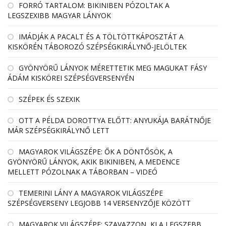
FORRÓ TARTALOM: BIKINIBEN PÓZOLTAK A
LEGSZEXIBB MAGYAR LÁNYOK
IMÁDJÁK A PACALT ÉS A TÖLTÖTTKÁPOSZTÁT A
KISKÖRÉN TÁBOROZÓ SZÉPSÉGKIRÁLYNŐ-JELÖLTEK
GYÖNYÖRŰ LÁNYOK MÉRETTETIK MEG MAGUKAT FÁSY
ÁDÁM KISKÖREI SZÉPSÉGVERSENYÉN
SZÉPEK ÉS SZEXIK
OTT A PÉLDA DOROTTYA ELŐTT: ANYUKÁJA BARÁTNŐJE
MÁR SZÉPSÉGKIRÁLYNŐ LETT
MAGYAROK VILÁGSZÉPE: ŐK A DÖNTŐSÖK, A
GYÖNYÖRŰ LÁNYOK, AKIK BIKINIBEN, A MEDENCE
MELLETT PÓZOLNAK A TÁBORBAN – VIDEÓ
TEMERINI LÁNY A MAGYAROK VILÁGSZÉPE
SZÉPSÉGVERSENY LEGJOBB 14 VERSENYZŐJE KÖZÖTT
MAGYAROK VILÁGSZÉPE: SZAVAZZON, KI A LEGSZEBB