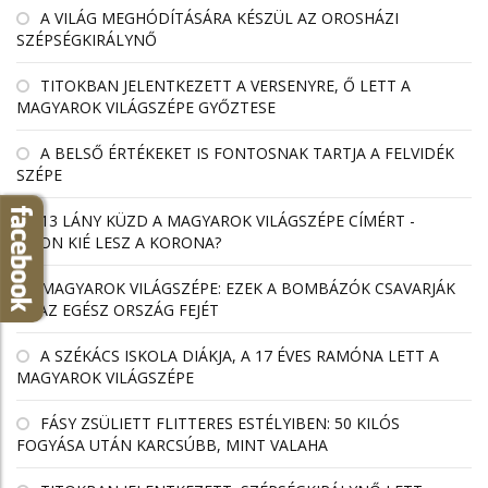
A VILÁG MEGHÓDÍTÁSÁRA KÉSZÜL AZ OROSHÁZI
SZÉPSÉGKIRÁLYNŐ
TITOKBAN JELENTKEZETT A VERSENYRE, Ő LETT A
MAGYAROK VILÁGSZÉPE GYŐZTESE
A BELSŐ ÉRTÉKEKET IS FONTOSNAK TARTJA A FELVIDÉK
SZÉPE
13 LÁNY KÜZD A MAGYAROK VILÁGSZÉPE CÍMÉRT -
VAJON KIÉ LESZ A KORONA?
MAGYAROK VILÁGSZÉPE: EZEK A BOMBÁZÓK CSAVARJÁK
EL AZ EGÉSZ ORSZÁG FEJÉT
A SZÉKÁCS ISKOLA DIÁKJA, A 17 ÉVES RAMÓNA LETT A
MAGYAROK VILÁGSZÉPE
FÁSY ZSÜLIETT FLITTERES ESTÉLYIBEN: 50 KILÓS
FOGYÁSA UTÁN KARCSÚBB, MINT VALAHA