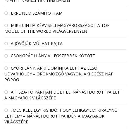
EGYÜTT NYARALTAK TIHANYBAN
ERRE NEM SZÁMÍTOTTAM!
MIKE CINTIA KÉPVISELI MAGYARORSZÁGOT A TOP
MODEL OF THE WORLD VILÁGVERSENYEN
A JÖVŐJÜK MÚLHAT RAJTA
CSONGRÁDI LÁNY A LEGSZEBBEK KÖZÖTT
GYŐRI LÁNY, ÁRKI DOMINIKA LETT AZ ELSŐ
UDVARHÖLGY – ÖRÖKMOZGÓ VAGYOK, AKI EGÉSZ NAP
PÖRÖG
A TISZA-TÓ PARTJÁN DŐLT EL: NÁNÁSI DOROTTYA LETT
A MAGYAROK VILÁGSZÉPE
„MÉG KELL EGY KIS IDŐ, HOGY ELHIGGYEM: KIRÁLYNŐ
LETTEM” – NÁNÁSI DOROTTYA IDÉN A MAGYAROK
VILÁGSZÉPE