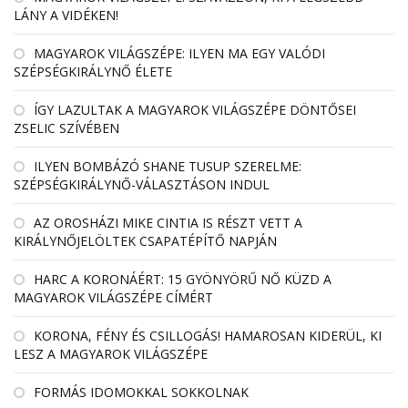
LÁNY A VIDÉKEN!
MAGYAROK VILÁGSZÉPE: ILYEN MA EGY VALÓDI
SZÉPSÉGKIRÁLYNŐ ÉLETE
ÍGY LAZULTAK A MAGYAROK VILÁGSZÉPE DÖNTŐSEI
ZSELIC SZÍVÉBEN
ILYEN BOMBÁZÓ SHANE TUSUP SZERELME:
SZÉPSÉGKIRÁLYNŐ-VÁLASZTÁSON INDUL
AZ OROSHÁZI MIKE CINTIA IS RÉSZT VETT A
KIRÁLYNŐJELÖLTEK CSAPATÉPÍTŐ NAPJÁN
HARC A KORONÁÉRT: 15 GYÖNYÖRŰ NŐ KÜZD A
MAGYAROK VILÁGSZÉPE CÍMÉRT
KORONA, FÉNY ÉS CSILLOGÁS! HAMAROSAN KIDERÜL, KI
LESZ A MAGYAROK VILÁGSZÉPE
FORMÁS IDOMOKKAL SOKKOLNAK