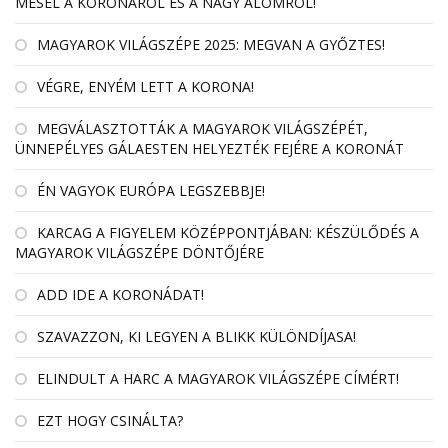
MESÉL A KORONÁRÓL ÉS A NAGY ÁLOMRÓL!
MAGYAROK VILÁGSZÉPE 2025: MEGVAN A GYŐZTES!
VÉGRE, ENYÉM LETT A KORONA!
MEGVÁLASZTOTTÁK A MAGYAROK VILÁGSZÉPÉT,
ÜNNEPÉLYES GÁLAESTEN HELYEZTÉK FEJÉRE A KORONÁT
ÉN VAGYOK EURÓPA LEGSZEBBJE!
KARCAG A FIGYELEM KÖZÉPPONTJÁBAN: KÉSZÜLŐDÉS A
MAGYAROK VILÁGSZÉPE DÖNTŐJÉRE
ADD IDE A KORONÁDAT!
SZAVAZZON, KI LEGYEN A BLIKK KÜLÖNDÍJASA!
ELINDULT A HARC A MAGYAROK VILÁGSZÉPE CÍMÉRT!
EZT HOGY CSINÁLTA?