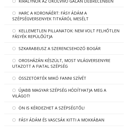
KIRÁLYNŐK AZ ÖKÖLVÍVÓ GÁLÁN DEBRECENBEN
HARC A KORONÁÉRT: FÁSY ÁDÁM A
SZÉPSÉGVERSENYEK TITKÁRÓL MESÉLT
KELLEMETLEN PILLANATOK: NEM VOLT FELHŐTLEN
FÁSYÉK REPÜLŐÚTJA
SZKARABEUSZ A SZERENCSEHOZÓ BOGÁR
OROSHÁZÁN KÉSZÜLT, MOST VILÁGVERSENYRE
UTAZOTT A FIATAL SZÉPSÉG
ÖSSZETÖRTÉK MIKÓ FANNI SZÍVÉT
ÚJABB MAGYAR SZÉPSÉG HÓDÍTHATJA MEG A
VILÁGOT!
ÖN IS KÉRDEZHET A SZÉPSÉGTŐL!
FÁSY ÁDÁM ÉS VASCSÁK KITTI A MOKKÁBAN