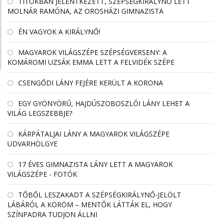
TITOKBAN JELENTKEZETT, SZÉPSÉGKIRÁLYNŐ LETT
MOLNÁR RAMÓNA, AZ OROSHÁZI GIMNAZISTA
ÉN VAGYOK A KIRÁLYNŐ!
MAGYAROK VILÁGSZÉPE SZÉPSÉGVERSENY: A
KOMÁROMI UZSÁK EMMA LETT A FELVIDÉK SZÉPE
CSENGŐDI LÁNY FEJÉRE KERÜLT A KORONA
EGY GYÖNYÖRŰ, HAJDÚSZOBOSZLÓI LÁNY LEHET A
VILÁG LEGSZEBBJE?
KÁRPÁTALJAI LÁNY A MAGYAROK VILÁGSZÉPE
UDVARHÖLGYE
17 ÉVES GIMNAZISTA LÁNY LETT A MAGYAROK
VILÁGSZÉPE - FOTÓK
TŐBŐL LESZAKADT A SZÉPSÉGKIRÁLYNŐ-JELÖLT
LÁBÁRÓL A KÖRÖM – MENTŐK LÁTTÁK EL, HOGY
SZÍNPADRA TUDJON ÁLLNI