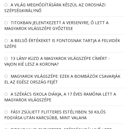
A VILÁG MEGHÓDÍTÁSÁRA KÉSZÜL AZ OROSHÁZI
SZÉPSÉGKIRÁLYNŐ
TITOKBAN JELENTKEZETT A VERSENYRE, Ő LETT A
MAGYAROK VILÁGSZÉPE GYŐZTESE
A BELSŐ ÉRTÉKEKET IS FONTOSNAK TARTJA A FELVIDÉK
SZÉPE
13 LÁNY KÜZD A MAGYAROK VILÁGSZÉPE CÍMÉRT -
VAJON KIÉ LESZ A KORONA?
MAGYAROK VILÁGSZÉPE: EZEK A BOMBÁZÓK CSAVARJÁK
EL AZ EGÉSZ ORSZÁG FEJÉT
A SZÉKÁCS ISKOLA DIÁKJA, A 17 ÉVES RAMÓNA LETT A
MAGYAROK VILÁGSZÉPE
FÁSY ZSÜLIETT FLITTERES ESTÉLYIBEN: 50 KILÓS
FOGYÁSA UTÁN KARCSÚBB, MINT VALAHA