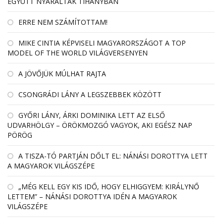
EGYÜTT NYARALTAK TIHANYBAN
ERRE NEM SZÁMÍTOTTAM!
MIKE CINTIA KÉPVISELI MAGYARORSZÁGOT A TOP
MODEL OF THE WORLD VILÁGVERSENYEN
A JÖVŐJÜK MÚLHAT RAJTA
CSONGRÁDI LÁNY A LEGSZEBBEK KÖZÖTT
GYŐRI LÁNY, ÁRKI DOMINIKA LETT AZ ELSŐ
UDVARHÖLGY – ÖRÖKMOZGÓ VAGYOK, AKI EGÉSZ NAP
PÖRÖG
A TISZA-TÓ PARTJÁN DŐLT EL: NÁNÁSI DOROTTYA LETT
A MAGYAROK VILÁGSZÉPE
„MÉG KELL EGY KIS IDŐ, HOGY ELHIGGYEM: KIRÁLYNŐ
LETTEM” – NÁNÁSI DOROTTYA IDÉN A MAGYAROK
VILÁGSZÉPE