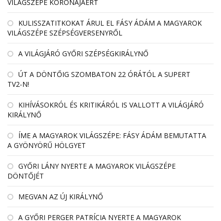
VILÁGSZÉPE KORONÁJÁÉRT
KULISSZATITKOKAT ÁRUL EL FÁSY ÁDÁM A MAGYAROK
VILÁGSZÉPE SZÉPSÉGVERSENYRŐL
A VILÁGJÁRÓ GYŐRI SZÉPSÉGKIRÁLYNŐ
ÚT A DÖNTŐIG SZOMBATON 22 ÓRÁTÓL A SUPERT
TV2-N!
KIHÍVÁSOKRÓL ÉS KRITIKÁRÓL IS VALLOTT A VILÁGJÁRÓ
KIRÁLYNŐ
ÍME A MAGYAROK VILÁGSZÉPE: FÁSY ÁDÁM BEMUTATTA
A GYÖNYÖRŰ HÖLGYET
GYŐRI LÁNY NYERTE A MAGYAROK VILÁGSZÉPE
DÖNTŐJÉT
MEGVAN AZ ÚJ KIRÁLYNŐ
A GYŐRI PERGER PATRÍCIA NYERTE A MAGYAROK