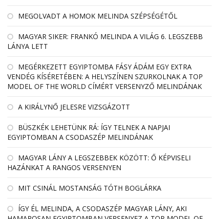
MEGOLVADT A HOMOK MELINDA SZÉPSÉGÉTŐL
MAGYAR SIKER: FRANKÓ MELINDA A VILÁG 6. LEGSZEBB
LÁNYA LETT
MEGÉRKEZETT EGYIPTOMBA FÁSY ÁDÁM EGY EXTRA
VENDÉG KÍSÉRETÉBEN: A HELYSZÍNEN SZURKOLNAK A TOP
MODEL OF THE WORLD CÍMÉRT VERSENYZŐ MELINDÁNAK
A KIRÁLYNŐ JELESRE VIZSGÁZOTT
BÜSZKÉK LEHETÜNK RÁ: ÍGY TELNEK A NAPJAI
EGYIPTOMBAN A CSODASZÉP MELINDÁNAK
MAGYAR LÁNY A LEGSZEBBEK KÖZÖTT: Ő KÉPVISELI
HAZÁNKAT A RANGOS VERSENYEN
MIT CSINÁL MOSTANSÁG TÓTH BOGLÁRKA
ÍGY ÉL MELINDA, A CSODASZÉP MAGYAR LÁNY, AKI
HAMAROSAN EGYIPTOMBAN VERSENYEZ A TOP MODEL OF