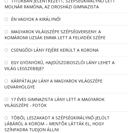
TITOKBAN JELENTKEZETT, SZÉPSÉGKIRÁLYNŐ LETT
MOLNÁR RAMÓNA, AZ OROSHÁZI GIMNAZISTA
ÉN VAGYOK A KIRÁLYNŐ!
MAGYAROK VILÁGSZÉPE SZÉPSÉGVERSENY: A
KOMÁROMI UZSÁK EMMA LETT A FELVIDÉK SZÉPE
CSENGŐDI LÁNY FEJÉRE KERÜLT A KORONA
EGY GYÖNYÖRŰ, HAJDÚSZOBOSZLÓI LÁNY LEHET A
VILÁG LEGSZEBBJE?
KÁRPÁTALJAI LÁNY A MAGYAROK VILÁGSZÉPE
UDVARHÖLGYE
17 ÉVES GIMNAZISTA LÁNY LETT A MAGYAROK
VILÁGSZÉPE - FOTÓK
TŐBŐL LESZAKADT A SZÉPSÉGKIRÁLYNŐ-JELÖLT
LÁBÁRÓL A KÖRÖM – MENTŐK LÁTTÁK EL, HOGY
SZÍNPADRA TUDJON ÁLLNI