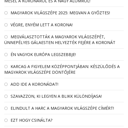
MESÉL A KORONÁRÓL ÉS A NAGY ÁLOMRÓL!
MAGYAROK VILÁGSZÉPE 2025: MEGVAN A GYŐZTES!
VÉGRE, ENYÉM LETT A KORONA!
MEGVÁLASZTOTTÁK A MAGYAROK VILÁGSZÉPÉT,
ÜNNEPÉLYES GÁLAESTEN HELYEZTÉK FEJÉRE A KORONÁT
ÉN VAGYOK EURÓPA LEGSZEBBJE!
KARCAG A FIGYELEM KÖZÉPPONTJÁBAN: KÉSZÜLŐDÉS A
MAGYAROK VILÁGSZÉPE DÖNTŐJÉRE
ADD IDE A KORONÁDAT!
SZAVAZZON, KI LEGYEN A BLIKK KÜLÖNDÍJASA!
ELINDULT A HARC A MAGYAROK VILÁGSZÉPE CÍMÉRT!
EZT HOGY CSINÁLTA?