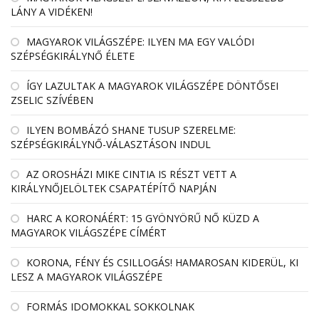
LÁNY A VIDÉKEN!
MAGYAROK VILÁGSZÉPE: ILYEN MA EGY VALÓDI
SZÉPSÉGKIRÁLYNŐ ÉLETE
ÍGY LAZULTAK A MAGYAROK VILÁGSZÉPE DÖNTŐSEI
ZSELIC SZÍVÉBEN
ILYEN BOMBÁZÓ SHANE TUSUP SZERELME:
SZÉPSÉGKIRÁLYNŐ-VÁLASZTÁSON INDUL
AZ OROSHÁZI MIKE CINTIA IS RÉSZT VETT A
KIRÁLYNŐJELÖLTEK CSAPATÉPÍTŐ NAPJÁN
HARC A KORONÁÉRT: 15 GYÖNYÖRŰ NŐ KÜZD A
MAGYAROK VILÁGSZÉPE CÍMÉRT
KORONA, FÉNY ÉS CSILLOGÁS! HAMAROSAN KIDERÜL, KI
LESZ A MAGYAROK VILÁGSZÉPE
FORMÁS IDOMOKKAL SOKKOLNAK