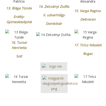
14. Zelcsényi Zsófia
13.
Blága Tünde
15. Varga Regina
II. udvarhölgy
Erdély-
Debrecen
Gyimesközéplok
Dombóvár
16. Turzai
17. Tiricz Nikolett
Henrietta
Bugac
Solt