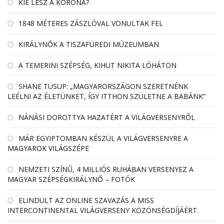
KIÉ LESZ A KORONA?
1848 MÉTERES ZÁSZLÓVAL VONULTAK FEL
KIRÁLYNŐK A TISZAFÜREDI MÚZEUMBAN
A TEMERINI SZÉPSÉG, KIHUT NIKITA LÓHÁTON
SHANE TUSUP: „MAGYARORSZÁGON SZERETNÉNK
LEÉLNI AZ ÉLETÜNKET, ÍGY ITTHON SZÜLETNE A BABÁNK”
NÁNÁSI DOROTTYA HAZATÉRT A VILÁGVERSENYRŐL
MÁR EGYIPTOMBAN KÉSZÜL A VILÁGVERSENYRE A
MAGYAROK VILÁGSZÉPE
NEMZETI SZÍNŰ, 4 MILLIÓS RUHÁBAN VERSENYEZ A
MAGYAR SZÉPSÉGKIRÁLYNŐ – FOTÓK
ELINDULT AZ ONLINE SZAVAZÁS A MISS
INTERCONTINENTAL VILÁGVERSENY KÖZÖNSÉGDÍJÁÉRT.