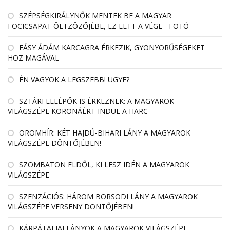
SZÉPSÉGKIRÁLYNŐK MENTEK BE A MAGYAR
FOCICSAPAT ÖLTZÖZŐJÉBE, EZ LETT A VÉGE - FOTÓ
FÁSY ÁDÁM KARCAGRA ÉRKEZIK, GYÖNYÖRŰSÉGEKET
HOZ MAGÁVAL
ÉN VAGYOK A LEGSZEBB! UGYE?
SZTÁRFELLÉPŐK IS ÉRKEZNEK: A MAGYAROK
VILÁGSZÉPE KORONÁÉRT INDUL A HARC
ÖRÖMHÍR: KÉT HAJDÚ-BIHARI LÁNY A MAGYAROK
VILÁGSZÉPE DÖNTŐJÉBEN!
SZOMBATON ELDŐL, KI LESZ IDÉN A MAGYAROK
VILÁGSZÉPE
SZENZÁCIÓS: HÁROM BORSODI LÁNY A MAGYAROK
VILÁGSZÉPE VERSENY DÖNTŐJÉBEN!
KÁRPÁTALJAI LÁNYOK A MAGYAROK VILÁGSZÉPE