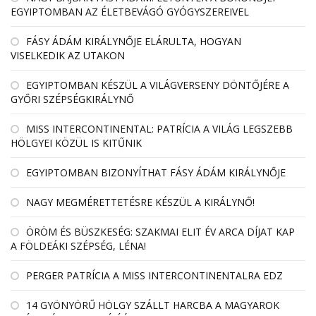
EGYIPTOMBAN AZ ÉLETBEVÁGÓ GYÓGYSZEREIVEL
FÁSY ÁDÁM KIRÁLYNŐJE ELÁRULTA, HOGYAN
VISELKEDIK AZ UTAKON
EGYIPTOMBAN KÉSZÜL A VILÁGVERSENY DÖNTŐJÉRE A
GYŐRI SZÉPSÉGKIRÁLYNŐ
MISS INTERCONTINENTAL: PATRÍCIA A VILÁG LEGSZEBB
HÖLGYEI KÖZÜL IS KITŰNIK
EGYIPTOMBAN BIZONYÍTHAT FÁSY ÁDÁM KIRÁLYNŐJE
NAGY MEGMÉRETTETÉSRE KÉSZÜL A KIRÁLYNŐ!
ÖRÖM ÉS BÜSZKESÉG: SZAKMAI ELIT ÉV ARCA DÍJAT KAP
A FÖLDEÁKI SZÉPSÉG, LÉNA!
PERGER PATRÍCIA A MISS INTERCONTINENTALRA EDZ
14 GYÖNYÖRŰ HÖLGY SZÁLLT HARCBA A MAGYAROK