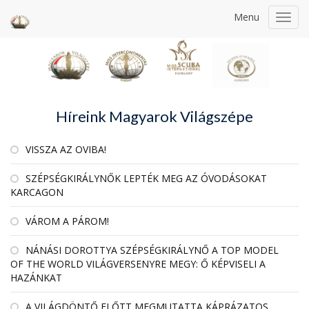
Menu
Toggl
navig
Híreink Magyarok Világszépe
VISSZA AZ OVIBA!
SZÉPSÉGKIRÁLYNŐK LEPTÉK MEG AZ ÓVODÁSOKAT
KARCAGON
VÁROM A PÁROM!
NÁNÁSI DOROTTYA SZÉPSÉGKIRÁLYNŐ A TOP MODEL
OF THE WORLD VILÁGVERSENYRE MEGY: Ő KÉPVISELI A
HAZÁNKAT
A VILÁGDÖNTŐ ELŐTT MEGMUTATTA KÁPRÁZATOS