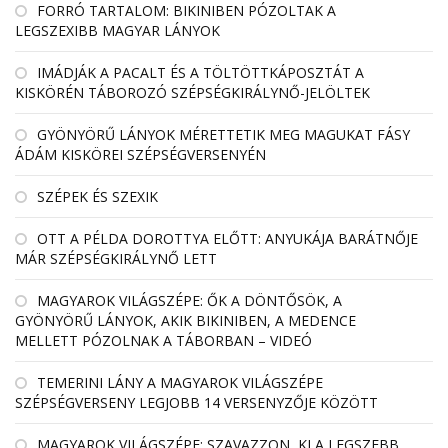
FORRÓ TARTALOM: BIKINIBEN PÓZOLTAK A
LEGSZEXIBB MAGYAR LÁNYOK
IMÁDJÁK A PACALT ÉS A TÖLTÖTTKÁPOSZTÁT A
KISKÖRÉN TÁBOROZÓ SZÉPSÉGKIRÁLYNŐ-JELÖLTEK
GYÖNYÖRŰ LÁNYOK MÉRETTETIK MEG MAGUKAT FÁSY
ÁDÁM KISKÖREI SZÉPSÉGVERSENYÉN
SZÉPEK ÉS SZEXIK
OTT A PÉLDA DOROTTYA ELŐTT: ANYUKÁJA BARÁTNŐJE
MÁR SZÉPSÉGKIRÁLYNŐ LETT
MAGYAROK VILÁGSZÉPE: ŐK A DÖNTŐSÖK, A
GYÖNYÖRŰ LÁNYOK, AKIK BIKINIBEN, A MEDENCE
MELLETT PÓZOLNAK A TÁBORBAN – VIDEÓ
TEMERINI LÁNY A MAGYAROK VILÁGSZÉPE
SZÉPSÉGVERSENY LEGJOBB 14 VERSENYZŐJE KÖZÖTT
MAGYAROK VILÁGSZÉPE: SZAVAZZON, KI A LEGSZEBB