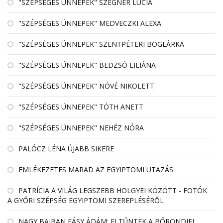
"SZÉPSÉGES ÜNNEPEK" SZEGNER LÚCIA
"SZÉPSÉGES ÜNNEPEK" MEDVECZKI ALEXA
"SZÉPSÉGES ÜNNEPEK" SZENTPÉTERI BOGLÁRKA
"SZÉPSÉGES ÜNNEPEK" BEDZSÓ LILIÁNA
"SZÉPSÉGES ÜNNEPEK" NÓVÉ NIKOLETT
"SZÉPSÉGES ÜNNEPEK" TÓTH ANETT
"SZÉPSÉGES ÜNNEPEK" NEHÉZ NÓRA
PALÓCZ LÉNA ÚJABB SIKERE
EMLÉKEZETES MARAD AZ EGYIPTOMI UTAZÁS
PATRÍCIA A VILÁG LEGSZEBB HÖLGYEI KÖZÖTT - FOTÓK
A GYŐRI SZÉPSÉG EGYIPTOMI SZEREPLÉSÉRŐL
NAGY BAJBAN FÁSY ÁDÁM: ELTŰNTEK A BŐRÖNDJEI