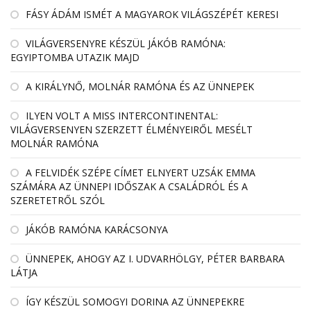
FÁSY ÁDÁM ISMÉT A MAGYAROK VILÁGSZÉPÉT KERESI
VILÁGVERSENYRE KÉSZÜL JÁKÓB RAMÓNA:
EGYIPTOMBA UTAZIK MAJD
A KIRÁLYNŐ, MOLNÁR RAMÓNA ÉS AZ ÜNNEPEK
ILYEN VOLT A MISS INTERCONTINENTAL:
VILÁGVERSENYEN SZERZETT ÉLMÉNYEIRŐL MESÉLT
MOLNÁR RAMÓNA
A FELVIDÉK SZÉPE CÍMET ELNYERT UZSÁK EMMA
SZÁMÁRA AZ ÜNNEPI IDŐSZAK A CSALÁDRÓL ÉS A
SZERETETRŐL SZÓL
JÁKÓB RAMÓNA KARÁCSONYA
ÜNNEPEK, AHOGY AZ I. UDVARHÖLGY, PÉTER BARBARA
LÁTJA
ÍGY KÉSZÜL SOMOGYI DORINA AZ ÜNNEPEKRE