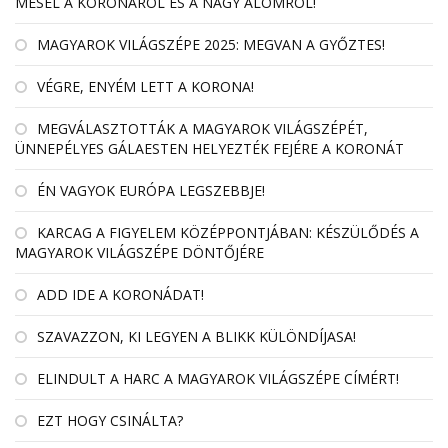
MESÉL A KORONÁRÓL ÉS A NAGY ÁLOMRÓL!
MAGYAROK VILÁGSZÉPE 2025: MEGVAN A GYŐZTES!
VÉGRE, ENYÉM LETT A KORONA!
MEGVÁLASZTOTTÁK A MAGYAROK VILÁGSZÉPÉT,
ÜNNEPÉLYES GÁLAESTEN HELYEZTÉK FEJÉRE A KORONÁT
ÉN VAGYOK EURÓPA LEGSZEBBJE!
KARCAG A FIGYELEM KÖZÉPPONTJÁBAN: KÉSZÜLŐDÉS A
MAGYAROK VILÁGSZÉPE DÖNTŐJÉRE
ADD IDE A KORONÁDAT!
SZAVAZZON, KI LEGYEN A BLIKK KÜLÖNDÍJASA!
ELINDULT A HARC A MAGYAROK VILÁGSZÉPE CÍMÉRT!
EZT HOGY CSINÁLTA?