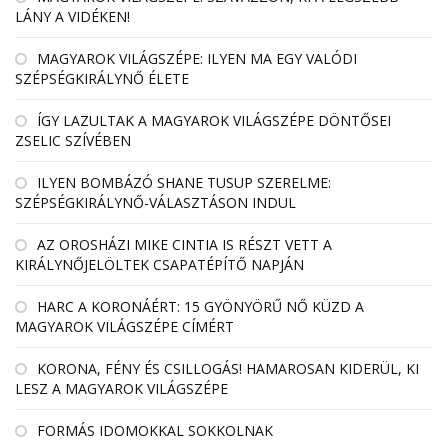
LÁNY A VIDÉKEN!
MAGYAROK VILÁGSZÉPE: ILYEN MA EGY VALÓDI
SZÉPSÉGKIRÁLYNŐ ÉLETE
ÍGY LAZULTAK A MAGYAROK VILÁGSZÉPE DÖNTŐSEI
ZSELIC SZÍVÉBEN
ILYEN BOMBÁZÓ SHANE TUSUP SZERELME:
SZÉPSÉGKIRÁLYNŐ-VÁLASZTÁSON INDUL
AZ OROSHÁZI MIKE CINTIA IS RÉSZT VETT A
KIRÁLYNŐJELÖLTEK CSAPATÉPÍTŐ NAPJÁN
HARC A KORONÁÉRT: 15 GYÖNYÖRŰ NŐ KÜZD A
MAGYAROK VILÁGSZÉPE CÍMÉRT
KORONA, FÉNY ÉS CSILLOGÁS! HAMAROSAN KIDERÜL, KI
LESZ A MAGYAROK VILÁGSZÉPE
FORMÁS IDOMOKKAL SOKKOLNAK