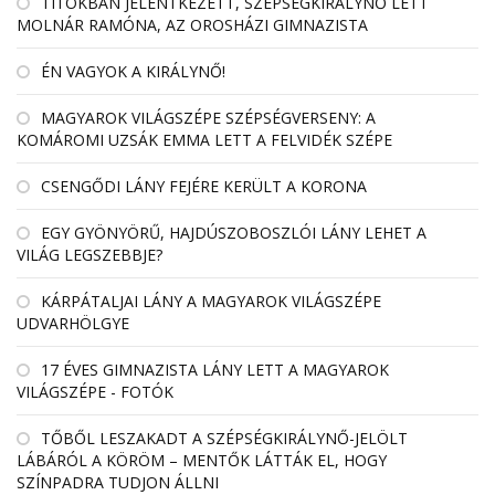
TITOKBAN JELENTKEZETT, SZÉPSÉGKIRÁLYNŐ LETT
MOLNÁR RAMÓNA, AZ OROSHÁZI GIMNAZISTA
ÉN VAGYOK A KIRÁLYNŐ!
MAGYAROK VILÁGSZÉPE SZÉPSÉGVERSENY: A
KOMÁROMI UZSÁK EMMA LETT A FELVIDÉK SZÉPE
CSENGŐDI LÁNY FEJÉRE KERÜLT A KORONA
EGY GYÖNYÖRŰ, HAJDÚSZOBOSZLÓI LÁNY LEHET A
VILÁG LEGSZEBBJE?
KÁRPÁTALJAI LÁNY A MAGYAROK VILÁGSZÉPE
UDVARHÖLGYE
17 ÉVES GIMNAZISTA LÁNY LETT A MAGYAROK
VILÁGSZÉPE - FOTÓK
TŐBŐL LESZAKADT A SZÉPSÉGKIRÁLYNŐ-JELÖLT
LÁBÁRÓL A KÖRÖM – MENTŐK LÁTTÁK EL, HOGY
SZÍNPADRA TUDJON ÁLLNI