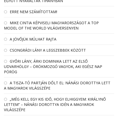
EGYÜTT NYARALTAK TIHANYBAN
ERRE NEM SZÁMÍTOTTAM!
MIKE CINTIA KÉPVISELI MAGYARORSZÁGOT A TOP
MODEL OF THE WORLD VILÁGVERSENYEN
A JÖVŐJÜK MÚLHAT RAJTA
CSONGRÁDI LÁNY A LEGSZEBBEK KÖZÖTT
GYŐRI LÁNY, ÁRKI DOMINIKA LETT AZ ELSŐ
UDVARHÖLGY – ÖRÖKMOZGÓ VAGYOK, AKI EGÉSZ NAP
PÖRÖG
A TISZA-TÓ PARTJÁN DŐLT EL: NÁNÁSI DOROTTYA LETT
A MAGYAROK VILÁGSZÉPE
„MÉG KELL EGY KIS IDŐ, HOGY ELHIGGYEM: KIRÁLYNŐ
LETTEM” – NÁNÁSI DOROTTYA IDÉN A MAGYAROK
VILÁGSZÉPE