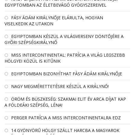
EGYIPTOMBAN AZ ÉLETBEVÁGÓ GYÓGYSZEREIVEL
FÁSY ÁDÁM KIRÁLYNŐJE ELÁRULTA, HOGYAN
VISELKEDIK AZ UTAKON
EGYIPTOMBAN KÉSZÜL A VILÁGVERSENY DÖNTŐJÉRE A
GYŐRI SZÉPSÉGKIRÁLYNŐ
MISS INTERCONTINENTAL: PATRÍCIA A VILÁG LEGSZEBB
HÖLGYEI KÖZÜL IS KITŰNIK
EGYIPTOMBAN BIZONYÍTHAT FÁSY ÁDÁM KIRÁLYNŐJE
NAGY MEGMÉRETTETÉSRE KÉSZÜL A KIRÁLYNŐ!
ÖRÖM ÉS BÜSZKESÉG: SZAKMAI ELIT ÉV ARCA DÍJAT KAP
A FÖLDEÁKI SZÉPSÉG, LÉNA!
PERGER PATRÍCIA A MISS INTERCONTINENTALRA EDZ
14 GYÖNYÖRŰ HÖLGY SZÁLLT HARCBA A MAGYAROK