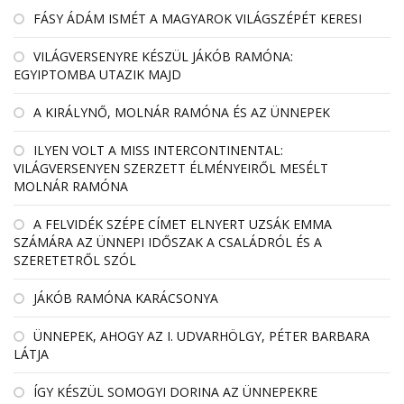
FÁSY ÁDÁM ISMÉT A MAGYAROK VILÁGSZÉPÉT KERESI
VILÁGVERSENYRE KÉSZÜL JÁKÓB RAMÓNA:
EGYIPTOMBA UTAZIK MAJD
A KIRÁLYNŐ, MOLNÁR RAMÓNA ÉS AZ ÜNNEPEK
ILYEN VOLT A MISS INTERCONTINENTAL:
VILÁGVERSENYEN SZERZETT ÉLMÉNYEIRŐL MESÉLT
MOLNÁR RAMÓNA
A FELVIDÉK SZÉPE CÍMET ELNYERT UZSÁK EMMA
SZÁMÁRA AZ ÜNNEPI IDŐSZAK A CSALÁDRÓL ÉS A
SZERETETRŐL SZÓL
JÁKÓB RAMÓNA KARÁCSONYA
ÜNNEPEK, AHOGY AZ I. UDVARHÖLGY, PÉTER BARBARA
LÁTJA
ÍGY KÉSZÜL SOMOGYI DORINA AZ ÜNNEPEKRE