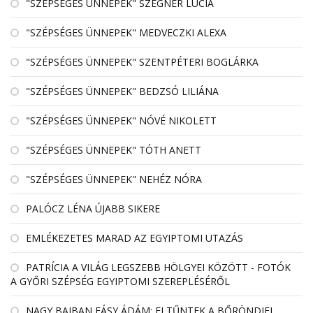
"SZÉPSÉGES ÜNNEPEK" SZEGNER LÚCIA
"SZÉPSÉGES ÜNNEPEK" MEDVECZKI ALEXA
"SZÉPSÉGES ÜNNEPEK" SZENTPÉTERI BOGLÁRKA
"SZÉPSÉGES ÜNNEPEK" BEDZSÓ LILIÁNA
"SZÉPSÉGES ÜNNEPEK" NÓVÉ NIKOLETT
"SZÉPSÉGES ÜNNEPEK" TÓTH ANETT
"SZÉPSÉGES ÜNNEPEK" NEHÉZ NÓRA
PALÓCZ LÉNA ÚJABB SIKERE
EMLÉKEZETES MARAD AZ EGYIPTOMI UTAZÁS
PATRÍCIA A VILÁG LEGSZEBB HÖLGYEI KÖZÖTT - FOTÓK
A GYŐRI SZÉPSÉG EGYIPTOMI SZEREPLÉSÉRŐL
NAGY BAJBAN FÁSY ÁDÁM: ELTŰNTEK A BŐRÖNDJEI