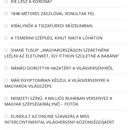
KIÉ LESZ A KORONA?
1848 MÉTERES ZÁSZLÓVAL VONULTAK FEL
KIRÁLYNŐK A TISZAFÜREDI MÚZEUMBAN
A TEMERINI SZÉPSÉG, KIHUT NIKITA LÓHÁTON
SHANE TUSUP: „MAGYARORSZÁGON SZERETNÉNK
LEÉLNI AZ ÉLETÜNKET, ÍGY ITTHON SZÜLETNE A BABÁNK”
NÁNÁSI DOROTTYA HAZATÉRT A VILÁGVERSENYRŐL
MÁR EGYIPTOMBAN KÉSZÜL A VILÁGVERSENYRE A
MAGYAROK VILÁGSZÉPE
NEMZETI SZÍNŰ, 4 MILLIÓS RUHÁBAN VERSENYEZ A
MAGYAR SZÉPSÉGKIRÁLYNŐ – FOTÓK
ELINDULT AZ ONLINE SZAVAZÁS A MISS
INTERCONTINENTAL VILÁGVERSENY KÖZÖNSÉGDÍJÁÉRT.