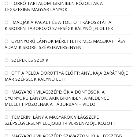
FORRÓ TARTALOM: BIKINIBEN PÓZOLTAK A
LEGSZEXIBB MAGYAR LÁNYOK
IMÁDJÁK A PACALT ÉS A TÖLTÖTTKÁPOSZTÁT A
KISKÖRÉN TÁBOROZÓ SZÉPSÉGKIRÁLYNŐ-JELÖLTEK
GYÖNYÖRŰ LÁNYOK MÉRETTETIK MEG MAGUKAT FÁSY
ÁDÁM KISKÖREI SZÉPSÉGVERSENYÉN
SZÉPEK ÉS SZEXIK
OTT A PÉLDA DOROTTYA ELŐTT: ANYUKÁJA BARÁTNŐJE
MÁR SZÉPSÉGKIRÁLYNŐ LETT
MAGYAROK VILÁGSZÉPE: ŐK A DÖNTŐSÖK, A
GYÖNYÖRŰ LÁNYOK, AKIK BIKINIBEN, A MEDENCE
MELLETT PÓZOLNAK A TÁBORBAN – VIDEÓ
TEMERINI LÁNY A MAGYAROK VILÁGSZÉPE
SZÉPSÉGVERSENY LEGJOBB 14 VERSENYZŐJE KÖZÖTT
MAGYAROK VILÁGSZÉPE: SZAVAZZON, KI A LEGSZEBB