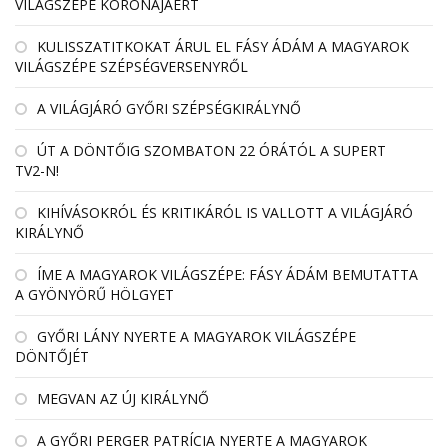
VILÁGSZÉPE KORONÁJÁÉRT
KULISSZATITKOKAT ÁRUL EL FÁSY ÁDÁM A MAGYAROK
VILÁGSZÉPE SZÉPSÉGVERSENYRŐL
A VILÁGJÁRÓ GYŐRI SZÉPSÉGKIRÁLYNŐ
ÚT A DÖNTŐIG SZOMBATON 22 ÓRÁTÓL A SUPERT
TV2-N!
KIHÍVÁSOKRÓL ÉS KRITIKÁRÓL IS VALLOTT A VILÁGJÁRÓ
KIRÁLYNŐ
ÍME A MAGYAROK VILÁGSZÉPE: FÁSY ÁDÁM BEMUTATTA
A GYÖNYÖRŰ HÖLGYET
GYŐRI LÁNY NYERTE A MAGYAROK VILÁGSZÉPE
DÖNTŐJÉT
MEGVAN AZ ÚJ KIRÁLYNŐ
A GYŐRI PERGER PATRÍCIA NYERTE A MAGYAROK