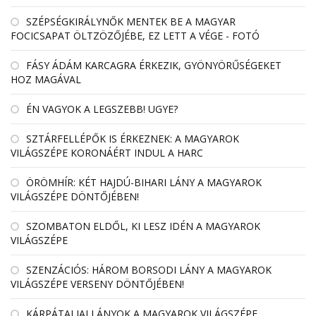
SZÉPSÉGKIRÁLYNŐK MENTEK BE A MAGYAR
FOCICSAPAT ÖLTZÖZŐJÉBE, EZ LETT A VÉGE - FOTÓ
FÁSY ÁDÁM KARCAGRA ÉRKEZIK, GYÖNYÖRŰSÉGEKET
HOZ MAGÁVAL
ÉN VAGYOK A LEGSZEBB! UGYE?
SZTÁRFELLÉPŐK IS ÉRKEZNEK: A MAGYAROK
VILÁGSZÉPE KORONÁÉRT INDUL A HARC
ÖRÖMHÍR: KÉT HAJDÚ-BIHARI LÁNY A MAGYAROK
VILÁGSZÉPE DÖNTŐJÉBEN!
SZOMBATON ELDŐL, KI LESZ IDÉN A MAGYAROK
VILÁGSZÉPE
SZENZÁCIÓS: HÁROM BORSODI LÁNY A MAGYAROK
VILÁGSZÉPE VERSENY DÖNTŐJÉBEN!
KÁRPÁTALJAI LÁNYOK A MAGYAROK VILÁGSZÉPE