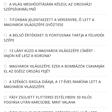
A VILÁG MEGHÓDÍTÁSÁRA KÉSZÜL AZ OROSHÁZI
SZÉPSÉGKIRÁLYNŐ
TITOKBAN JELENTKEZETT A VERSENYRE, Ő LETT A
MAGYAROK VILÁGSZÉPE GYŐZTESE
A BELSŐ ÉRTÉKEKET IS FONTOSNAK TARTJA A FELVIDÉK
SZÉPE
13 LÁNY KÜZD A MAGYAROK VILÁGSZÉPE CÍMÉRT -
VAJON KIÉ LESZ A KORONA?
MAGYAROK VILÁGSZÉPE: EZEK A BOMBÁZÓK CSAVARJÁK
EL AZ EGÉSZ ORSZÁG FEJÉT
A SZÉKÁCS ISKOLA DIÁKJA, A 17 ÉVES RAMÓNA LETT A
MAGYAROK VILÁGSZÉPE
FÁSY ZSÜLIETT FLITTERES ESTÉLYIBEN: 50 KILÓS
FOGYÁSA UTÁN KARCSÚBB, MINT VALAHA