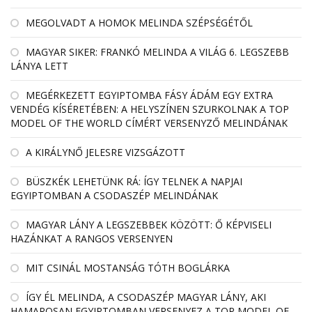
MEGOLVADT A HOMOK MELINDA SZÉPSÉGÉTŐL
MAGYAR SIKER: FRANKÓ MELINDA A VILÁG 6. LEGSZEBB
LÁNYA LETT
MEGÉRKEZETT EGYIPTOMBA FÁSY ÁDÁM EGY EXTRA
VENDÉG KÍSÉRETÉBEN: A HELYSZÍNEN SZURKOLNAK A TOP
MODEL OF THE WORLD CÍMÉRT VERSENYZŐ MELINDÁNAK
A KIRÁLYNŐ JELESRE VIZSGÁZOTT
BÜSZKÉK LEHETÜNK RÁ: ÍGY TELNEK A NAPJAI
EGYIPTOMBAN A CSODASZÉP MELINDÁNAK
MAGYAR LÁNY A LEGSZEBBEK KÖZÖTT: Ő KÉPVISELI
HAZÁNKAT A RANGOS VERSENYEN
MIT CSINÁL MOSTANSÁG TÓTH BOGLÁRKA
ÍGY ÉL MELINDA, A CSODASZÉP MAGYAR LÁNY, AKI
HAMAROSAN EGYIPTOMBAN VERSENYEZ A TOP MODEL OF