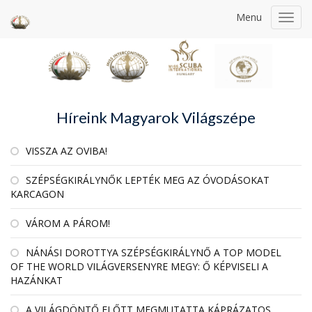
Menu
Toggl
navig
Híreink Magyarok Világszépe
VISSZA AZ OVIBA!
SZÉPSÉGKIRÁLYNŐK LEPTÉK MEG AZ ÓVODÁSOKAT
KARCAGON
VÁROM A PÁROM!
NÁNÁSI DOROTTYA SZÉPSÉGKIRÁLYNŐ A TOP MODEL
OF THE WORLD VILÁGVERSENYRE MEGY: Ő KÉPVISELI A
HAZÁNKAT
A VILÁGDÖNTŐ ELŐTT MEGMUTATTA KÁPRÁZATOS