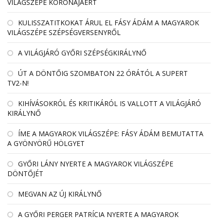
VILÁGSZÉPE KORONÁJÁÉRT
KULISSZATITKOKAT ÁRUL EL FÁSY ÁDÁM A MAGYAROK
VILÁGSZÉPE SZÉPSÉGVERSENYRŐL
A VILÁGJÁRÓ GYŐRI SZÉPSÉGKIRÁLYNŐ
ÚT A DÖNTŐIG SZOMBATON 22 ÓRÁTÓL A SUPERT
TV2-N!
KIHÍVÁSOKRÓL ÉS KRITIKÁRÓL IS VALLOTT A VILÁGJÁRÓ
KIRÁLYNŐ
ÍME A MAGYAROK VILÁGSZÉPE: FÁSY ÁDÁM BEMUTATTA
A GYÖNYÖRŰ HÖLGYET
GYŐRI LÁNY NYERTE A MAGYAROK VILÁGSZÉPE
DÖNTŐJÉT
MEGVAN AZ ÚJ KIRÁLYNŐ
A GYŐRI PERGER PATRÍCIA NYERTE A MAGYAROK