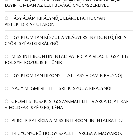
EGYIPTOMBAN AZ ÉLETBEVÁGÓ GYÓGYSZEREIVEL
FÁSY ÁDÁM KIRÁLYNŐJE ELÁRULTA, HOGYAN
VISELKEDIK AZ UTAKON
EGYIPTOMBAN KÉSZÜL A VILÁGVERSENY DÖNTŐJÉRE A
GYŐRI SZÉPSÉGKIRÁLYNŐ
MISS INTERCONTINENTAL: PATRÍCIA A VILÁG LEGSZEBB
HÖLGYEI KÖZÜL IS KITŰNIK
EGYIPTOMBAN BIZONYÍTHAT FÁSY ÁDÁM KIRÁLYNŐJE
NAGY MEGMÉRETTETÉSRE KÉSZÜL A KIRÁLYNŐ!
ÖRÖM ÉS BÜSZKESÉG: SZAKMAI ELIT ÉV ARCA DÍJAT KAP
A FÖLDEÁKI SZÉPSÉG, LÉNA!
PERGER PATRÍCIA A MISS INTERCONTINENTALRA EDZ
14 GYÖNYÖRŰ HÖLGY SZÁLLT HARCBA A MAGYAROK