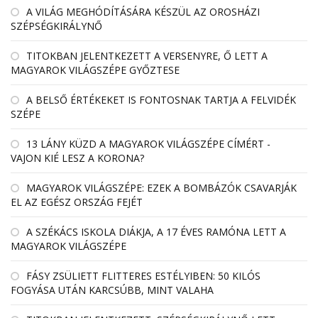
A VILÁG MEGHÓDÍTÁSÁRA KÉSZÜL AZ OROSHÁZI
SZÉPSÉGKIRÁLYNŐ
TITOKBAN JELENTKEZETT A VERSENYRE, Ő LETT A
MAGYAROK VILÁGSZÉPE GYŐZTESE
A BELSŐ ÉRTÉKEKET IS FONTOSNAK TARTJA A FELVIDÉK
SZÉPE
13 LÁNY KÜZD A MAGYAROK VILÁGSZÉPE CÍMÉRT -
VAJON KIÉ LESZ A KORONA?
MAGYAROK VILÁGSZÉPE: EZEK A BOMBÁZÓK CSAVARJÁK
EL AZ EGÉSZ ORSZÁG FEJÉT
A SZÉKÁCS ISKOLA DIÁKJA, A 17 ÉVES RAMÓNA LETT A
MAGYAROK VILÁGSZÉPE
FÁSY ZSÜLIETT FLITTERES ESTÉLYIBEN: 50 KILÓS
FOGYÁSA UTÁN KARCSÚBB, MINT VALAHA