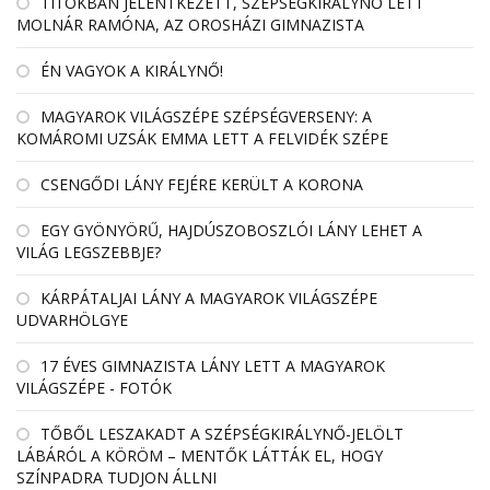
TITOKBAN JELENTKEZETT, SZÉPSÉGKIRÁLYNŐ LETT
MOLNÁR RAMÓNA, AZ OROSHÁZI GIMNAZISTA
ÉN VAGYOK A KIRÁLYNŐ!
MAGYAROK VILÁGSZÉPE SZÉPSÉGVERSENY: A
KOMÁROMI UZSÁK EMMA LETT A FELVIDÉK SZÉPE
CSENGŐDI LÁNY FEJÉRE KERÜLT A KORONA
EGY GYÖNYÖRŰ, HAJDÚSZOBOSZLÓI LÁNY LEHET A
VILÁG LEGSZEBBJE?
KÁRPÁTALJAI LÁNY A MAGYAROK VILÁGSZÉPE
UDVARHÖLGYE
17 ÉVES GIMNAZISTA LÁNY LETT A MAGYAROK
VILÁGSZÉPE - FOTÓK
TŐBŐL LESZAKADT A SZÉPSÉGKIRÁLYNŐ-JELÖLT
LÁBÁRÓL A KÖRÖM – MENTŐK LÁTTÁK EL, HOGY
SZÍNPADRA TUDJON ÁLLNI