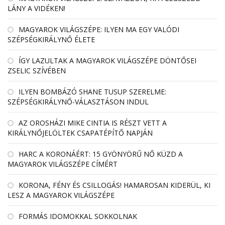
LÁNY A VIDÉKEN!
MAGYAROK VILÁGSZÉPE: ILYEN MA EGY VALÓDI
SZÉPSÉGKIRÁLYNŐ ÉLETE
ÍGY LAZULTAK A MAGYAROK VILÁGSZÉPE DÖNTŐSEI
ZSELIC SZÍVÉBEN
ILYEN BOMBÁZÓ SHANE TUSUP SZERELME:
SZÉPSÉGKIRÁLYNŐ-VÁLASZTÁSON INDUL
AZ OROSHÁZI MIKE CINTIA IS RÉSZT VETT A
KIRÁLYNŐJELÖLTEK CSAPATÉPÍTŐ NAPJÁN
HARC A KORONÁÉRT: 15 GYÖNYÖRŰ NŐ KÜZD A
MAGYAROK VILÁGSZÉPE CÍMÉRT
KORONA, FÉNY ÉS CSILLOGÁS! HAMAROSAN KIDERÜL, KI
LESZ A MAGYAROK VILÁGSZÉPE
FORMÁS IDOMOKKAL SOKKOLNAK