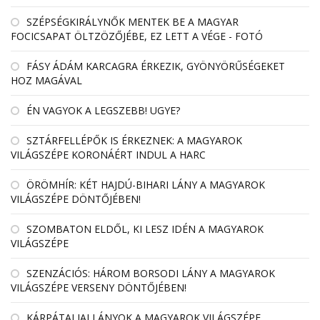
SZÉPSÉGKIRÁLYNŐK MENTEK BE A MAGYAR
FOCICSAPAT ÖLTZÖZŐJÉBE, EZ LETT A VÉGE - FOTÓ
FÁSY ÁDÁM KARCAGRA ÉRKEZIK, GYÖNYÖRŰSÉGEKET
HOZ MAGÁVAL
ÉN VAGYOK A LEGSZEBB! UGYE?
SZTÁRFELLÉPŐK IS ÉRKEZNEK: A MAGYAROK
VILÁGSZÉPE KORONÁÉRT INDUL A HARC
ÖRÖMHÍR: KÉT HAJDÚ-BIHARI LÁNY A MAGYAROK
VILÁGSZÉPE DÖNTŐJÉBEN!
SZOMBATON ELDŐL, KI LESZ IDÉN A MAGYAROK
VILÁGSZÉPE
SZENZÁCIÓS: HÁROM BORSODI LÁNY A MAGYAROK
VILÁGSZÉPE VERSENY DÖNTŐJÉBEN!
KÁRPÁTALJAI LÁNYOK A MAGYAROK VILÁGSZÉPE