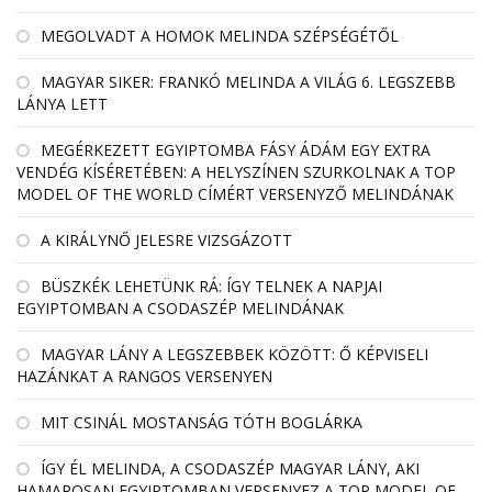
MEGOLVADT A HOMOK MELINDA SZÉPSÉGÉTŐL
MAGYAR SIKER: FRANKÓ MELINDA A VILÁG 6. LEGSZEBB
LÁNYA LETT
MEGÉRKEZETT EGYIPTOMBA FÁSY ÁDÁM EGY EXTRA
VENDÉG KÍSÉRETÉBEN: A HELYSZÍNEN SZURKOLNAK A TOP
MODEL OF THE WORLD CÍMÉRT VERSENYZŐ MELINDÁNAK
A KIRÁLYNŐ JELESRE VIZSGÁZOTT
BÜSZKÉK LEHETÜNK RÁ: ÍGY TELNEK A NAPJAI
EGYIPTOMBAN A CSODASZÉP MELINDÁNAK
MAGYAR LÁNY A LEGSZEBBEK KÖZÖTT: Ő KÉPVISELI
HAZÁNKAT A RANGOS VERSENYEN
MIT CSINÁL MOSTANSÁG TÓTH BOGLÁRKA
ÍGY ÉL MELINDA, A CSODASZÉP MAGYAR LÁNY, AKI
HAMAROSAN EGYIPTOMBAN VERSENYEZ A TOP MODEL OF