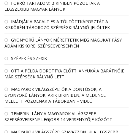
FORRÓ TARTALOM: BIKINIBEN PÓZOLTAK A
LEGSZEXIBB MAGYAR LÁNYOK
IMÁDJÁK A PACALT ÉS A TÖLTÖTTKÁPOSZTÁT A
KISKÖRÉN TÁBOROZÓ SZÉPSÉGKIRÁLYNŐ-JELÖLTEK
GYÖNYÖRŰ LÁNYOK MÉRETTETIK MEG MAGUKAT FÁSY
ÁDÁM KISKÖREI SZÉPSÉGVERSENYÉN
SZÉPEK ÉS SZEXIK
OTT A PÉLDA DOROTTYA ELŐTT: ANYUKÁJA BARÁTNŐJE
MÁR SZÉPSÉGKIRÁLYNŐ LETT
MAGYAROK VILÁGSZÉPE: ŐK A DÖNTŐSÖK, A
GYÖNYÖRŰ LÁNYOK, AKIK BIKINIBEN, A MEDENCE
MELLETT PÓZOLNAK A TÁBORBAN – VIDEÓ
TEMERINI LÁNY A MAGYAROK VILÁGSZÉPE
SZÉPSÉGVERSENY LEGJOBB 14 VERSENYZŐJE KÖZÖTT
MAGYAROK VILÁGSZÉPE: SZAVAZZON, KI A LEGSZEBB