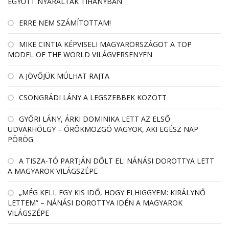
EGYÜTT NYARALTAK TIHANYBAN
ERRE NEM SZÁMÍTOTTAM!
MIKE CINTIA KÉPVISELI MAGYARORSZÁGOT A TOP
MODEL OF THE WORLD VILÁGVERSENYEN
A JÖVŐJÜK MÚLHAT RAJTA
CSONGRÁDI LÁNY A LEGSZEBBEK KÖZÖTT
GYŐRI LÁNY, ÁRKI DOMINIKA LETT AZ ELSŐ
UDVARHÖLGY – ÖRÖKMOZGÓ VAGYOK, AKI EGÉSZ NAP
PÖRÖG
A TISZA-TÓ PARTJÁN DŐLT EL: NÁNÁSI DOROTTYA LETT
A MAGYAROK VILÁGSZÉPE
„MÉG KELL EGY KIS IDŐ, HOGY ELHIGGYEM: KIRÁLYNŐ
LETTEM” – NÁNÁSI DOROTTYA IDÉN A MAGYAROK
VILÁGSZÉPE