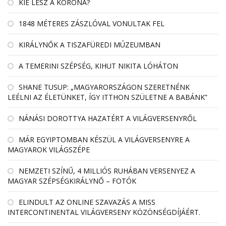
KIÉ LESZ A KORONA?
1848 MÉTERES ZÁSZLÓVAL VONULTAK FEL
KIRÁLYNŐK A TISZAFÜREDI MÚZEUMBAN
A TEMERINI SZÉPSÉG, KIHUT NIKITA LÓHÁTON
SHANE TUSUP: „MAGYARORSZÁGON SZERETNÉNK
LEÉLNI AZ ÉLETÜNKET, ÍGY ITTHON SZÜLETNE A BABÁNK”
NÁNÁSI DOROTTYA HAZATÉRT A VILÁGVERSENYRŐL
MÁR EGYIPTOMBAN KÉSZÜL A VILÁGVERSENYRE A
MAGYAROK VILÁGSZÉPE
NEMZETI SZÍNŰ, 4 MILLIÓS RUHÁBAN VERSENYEZ A
MAGYAR SZÉPSÉGKIRÁLYNŐ – FOTÓK
ELINDULT AZ ONLINE SZAVAZÁS A MISS
INTERCONTINENTAL VILÁGVERSENY KÖZÖNSÉGDÍJÁÉRT.