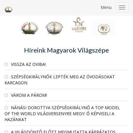
Menu
Toggl
navig
Híreink Magyarok Világszépe
VISSZA AZ OVIBA!
SZÉPSÉGKIRÁLYNŐK LEPTÉK MEG AZ ÓVODÁSOKAT
KARCAGON
VÁROM A PÁROM!
NÁNÁSI DOROTTYA SZÉPSÉGKIRÁLYNŐ A TOP MODEL
OF THE WORLD VILÁGVERSENYRE MEGY: Ő KÉPVISELI A
HAZÁNKAT
A VILÁGDÖNTŐ ELŐTT MEGMUTATTA KÁPRÁZATOS