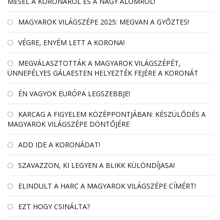
MESÉL A KORONÁRÓL ÉS A NAGY ÁLOMRÓL!
MAGYAROK VILÁGSZÉPE 2025: MEGVAN A GYŐZTES!
VÉGRE, ENYÉM LETT A KORONA!
MEGVÁLASZTOTTÁK A MAGYAROK VILÁGSZÉPÉT,
ÜNNEPÉLYES GÁLAESTEN HELYEZTÉK FEJÉRE A KORONÁT
ÉN VAGYOK EURÓPA LEGSZEBBJE!
KARCAG A FIGYELEM KÖZÉPPONTJÁBAN: KÉSZÜLŐDÉS A
MAGYAROK VILÁGSZÉPE DÖNTŐJÉRE
ADD IDE A KORONÁDAT!
SZAVAZZON, KI LEGYEN A BLIKK KÜLÖNDÍJASA!
ELINDULT A HARC A MAGYAROK VILÁGSZÉPE CÍMÉRT!
EZT HOGY CSINÁLTA?