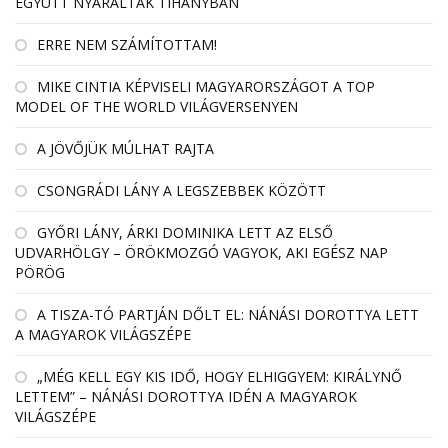
EGYÜTT NYARALTAK TIHANYBAN
ERRE NEM SZÁMÍTOTTAM!
MIKE CINTIA KÉPVISELI MAGYARORSZÁGOT A TOP
MODEL OF THE WORLD VILÁGVERSENYEN
A JÖVŐJÜK MÚLHAT RAJTA
CSONGRÁDI LÁNY A LEGSZEBBEK KÖZÖTT
GYŐRI LÁNY, ÁRKI DOMINIKA LETT AZ ELSŐ
UDVARHÖLGY – ÖRÖKMOZGÓ VAGYOK, AKI EGÉSZ NAP
PÖRÖG
A TISZA-TÓ PARTJÁN DŐLT EL: NÁNÁSI DOROTTYA LETT
A MAGYAROK VILÁGSZÉPE
„MÉG KELL EGY KIS IDŐ, HOGY ELHIGGYEM: KIRÁLYNŐ
LETTEM” – NÁNÁSI DOROTTYA IDÉN A MAGYAROK
VILÁGSZÉPE