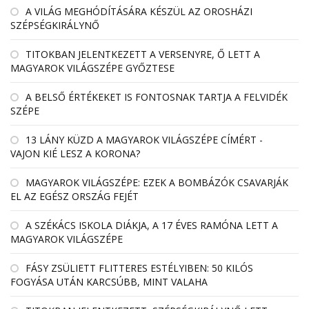
A VILÁG MEGHÓDÍTÁSÁRA KÉSZÜL AZ OROSHÁZI
SZÉPSÉGKIRÁLYNŐ
TITOKBAN JELENTKEZETT A VERSENYRE, Ő LETT A
MAGYAROK VILÁGSZÉPE GYŐZTESE
A BELSŐ ÉRTÉKEKET IS FONTOSNAK TARTJA A FELVIDÉK
SZÉPE
13 LÁNY KÜZD A MAGYAROK VILÁGSZÉPE CÍMÉRT -
VAJON KIÉ LESZ A KORONA?
MAGYAROK VILÁGSZÉPE: EZEK A BOMBÁZÓK CSAVARJÁK
EL AZ EGÉSZ ORSZÁG FEJÉT
A SZÉKÁCS ISKOLA DIÁKJA, A 17 ÉVES RAMÓNA LETT A
MAGYAROK VILÁGSZÉPE
FÁSY ZSÜLIETT FLITTERES ESTÉLYIBEN: 50 KILÓS
FOGYÁSA UTÁN KARCSÚBB, MINT VALAHA