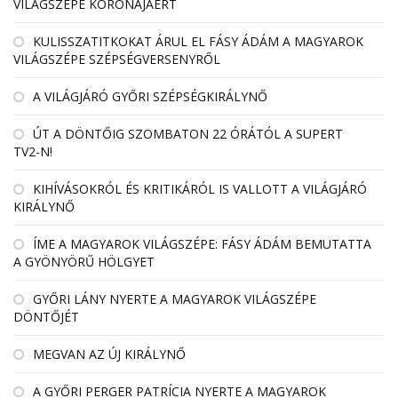
VILÁGSZÉPE KORONÁJÁÉRT
KULISSZATITKOKAT ÁRUL EL FÁSY ÁDÁM A MAGYAROK
VILÁGSZÉPE SZÉPSÉGVERSENYRŐL
A VILÁGJÁRÓ GYŐRI SZÉPSÉGKIRÁLYNŐ
ÚT A DÖNTŐIG SZOMBATON 22 ÓRÁTÓL A SUPERT
TV2-N!
KIHÍVÁSOKRÓL ÉS KRITIKÁRÓL IS VALLOTT A VILÁGJÁRÓ
KIRÁLYNŐ
ÍME A MAGYAROK VILÁGSZÉPE: FÁSY ÁDÁM BEMUTATTA
A GYÖNYÖRŰ HÖLGYET
GYŐRI LÁNY NYERTE A MAGYAROK VILÁGSZÉPE
DÖNTŐJÉT
MEGVAN AZ ÚJ KIRÁLYNŐ
A GYŐRI PERGER PATRÍCIA NYERTE A MAGYAROK