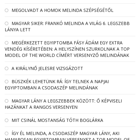
MEGOLVADT A HOMOK MELINDA SZÉPSÉGÉTŐL
MAGYAR SIKER: FRANKÓ MELINDA A VILÁG 6. LEGSZEBB
LÁNYA LETT
MEGÉRKEZETT EGYIPTOMBA FÁSY ÁDÁM EGY EXTRA
VENDÉG KÍSÉRETÉBEN: A HELYSZÍNEN SZURKOLNAK A TOP
MODEL OF THE WORLD CÍMÉRT VERSENYZŐ MELINDÁNAK
A KIRÁLYNŐ JELESRE VIZSGÁZOTT
BÜSZKÉK LEHETÜNK RÁ: ÍGY TELNEK A NAPJAI
EGYIPTOMBAN A CSODASZÉP MELINDÁNAK
MAGYAR LÁNY A LEGSZEBBEK KÖZÖTT: Ő KÉPVISELI
HAZÁNKAT A RANGOS VERSENYEN
MIT CSINÁL MOSTANSÁG TÓTH BOGLÁRKA
ÍGY ÉL MELINDA, A CSODASZÉP MAGYAR LÁNY, AKI
HAMAROSAN EGYIPTOMBAN VERSENYEZ A TOP MODEL OF