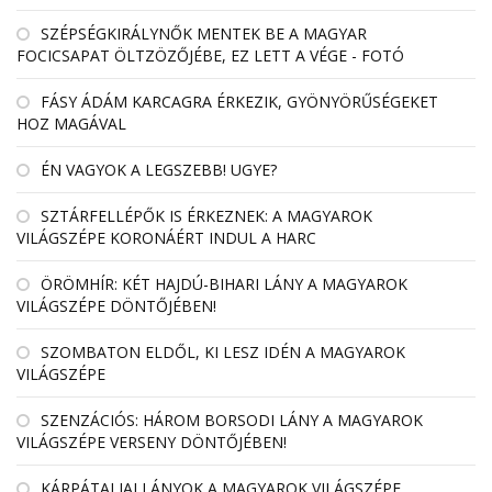
SZÉPSÉGKIRÁLYNŐK MENTEK BE A MAGYAR
FOCICSAPAT ÖLTZÖZŐJÉBE, EZ LETT A VÉGE - FOTÓ
FÁSY ÁDÁM KARCAGRA ÉRKEZIK, GYÖNYÖRŰSÉGEKET
HOZ MAGÁVAL
ÉN VAGYOK A LEGSZEBB! UGYE?
SZTÁRFELLÉPŐK IS ÉRKEZNEK: A MAGYAROK
VILÁGSZÉPE KORONÁÉRT INDUL A HARC
ÖRÖMHÍR: KÉT HAJDÚ-BIHARI LÁNY A MAGYAROK
VILÁGSZÉPE DÖNTŐJÉBEN!
SZOMBATON ELDŐL, KI LESZ IDÉN A MAGYAROK
VILÁGSZÉPE
SZENZÁCIÓS: HÁROM BORSODI LÁNY A MAGYAROK
VILÁGSZÉPE VERSENY DÖNTŐJÉBEN!
KÁRPÁTALJAI LÁNYOK A MAGYAROK VILÁGSZÉPE