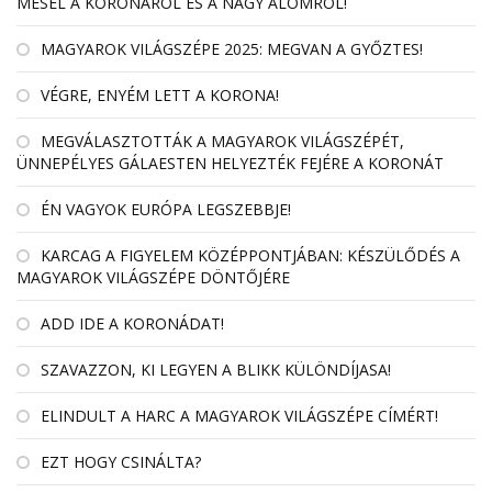
MESÉL A KORONÁRÓL ÉS A NAGY ÁLOMRÓL!
MAGYAROK VILÁGSZÉPE 2025: MEGVAN A GYŐZTES!
VÉGRE, ENYÉM LETT A KORONA!
MEGVÁLASZTOTTÁK A MAGYAROK VILÁGSZÉPÉT,
ÜNNEPÉLYES GÁLAESTEN HELYEZTÉK FEJÉRE A KORONÁT
ÉN VAGYOK EURÓPA LEGSZEBBJE!
KARCAG A FIGYELEM KÖZÉPPONTJÁBAN: KÉSZÜLŐDÉS A
MAGYAROK VILÁGSZÉPE DÖNTŐJÉRE
ADD IDE A KORONÁDAT!
SZAVAZZON, KI LEGYEN A BLIKK KÜLÖNDÍJASA!
ELINDULT A HARC A MAGYAROK VILÁGSZÉPE CÍMÉRT!
EZT HOGY CSINÁLTA?