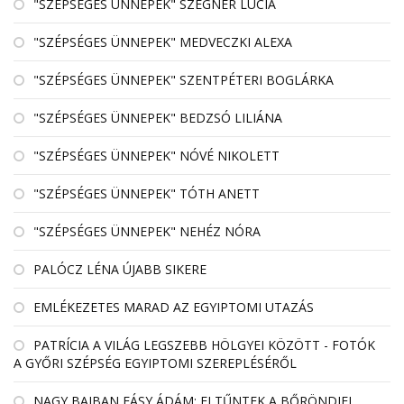
"SZÉPSÉGES ÜNNEPEK" SZEGNER LÚCIA
"SZÉPSÉGES ÜNNEPEK" MEDVECZKI ALEXA
"SZÉPSÉGES ÜNNEPEK" SZENTPÉTERI BOGLÁRKA
"SZÉPSÉGES ÜNNEPEK" BEDZSÓ LILIÁNA
"SZÉPSÉGES ÜNNEPEK" NÓVÉ NIKOLETT
"SZÉPSÉGES ÜNNEPEK" TÓTH ANETT
"SZÉPSÉGES ÜNNEPEK" NEHÉZ NÓRA
PALÓCZ LÉNA ÚJABB SIKERE
EMLÉKEZETES MARAD AZ EGYIPTOMI UTAZÁS
PATRÍCIA A VILÁG LEGSZEBB HÖLGYEI KÖZÖTT - FOTÓK
A GYŐRI SZÉPSÉG EGYIPTOMI SZEREPLÉSÉRŐL
NAGY BAJBAN FÁSY ÁDÁM: ELTŰNTEK A BŐRÖNDJEI