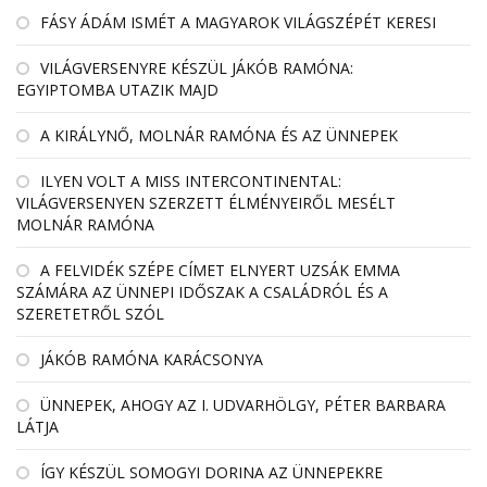
FÁSY ÁDÁM ISMÉT A MAGYAROK VILÁGSZÉPÉT KERESI
VILÁGVERSENYRE KÉSZÜL JÁKÓB RAMÓNA:
EGYIPTOMBA UTAZIK MAJD
A KIRÁLYNŐ, MOLNÁR RAMÓNA ÉS AZ ÜNNEPEK
ILYEN VOLT A MISS INTERCONTINENTAL:
VILÁGVERSENYEN SZERZETT ÉLMÉNYEIRŐL MESÉLT
MOLNÁR RAMÓNA
A FELVIDÉK SZÉPE CÍMET ELNYERT UZSÁK EMMA
SZÁMÁRA AZ ÜNNEPI IDŐSZAK A CSALÁDRÓL ÉS A
SZERETETRŐL SZÓL
JÁKÓB RAMÓNA KARÁCSONYA
ÜNNEPEK, AHOGY AZ I. UDVARHÖLGY, PÉTER BARBARA
LÁTJA
ÍGY KÉSZÜL SOMOGYI DORINA AZ ÜNNEPEKRE