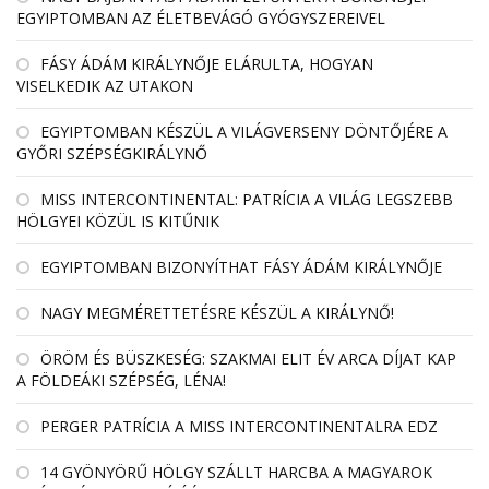
EGYIPTOMBAN AZ ÉLETBEVÁGÓ GYÓGYSZEREIVEL
FÁSY ÁDÁM KIRÁLYNŐJE ELÁRULTA, HOGYAN
VISELKEDIK AZ UTAKON
EGYIPTOMBAN KÉSZÜL A VILÁGVERSENY DÖNTŐJÉRE A
GYŐRI SZÉPSÉGKIRÁLYNŐ
MISS INTERCONTINENTAL: PATRÍCIA A VILÁG LEGSZEBB
HÖLGYEI KÖZÜL IS KITŰNIK
EGYIPTOMBAN BIZONYÍTHAT FÁSY ÁDÁM KIRÁLYNŐJE
NAGY MEGMÉRETTETÉSRE KÉSZÜL A KIRÁLYNŐ!
ÖRÖM ÉS BÜSZKESÉG: SZAKMAI ELIT ÉV ARCA DÍJAT KAP
A FÖLDEÁKI SZÉPSÉG, LÉNA!
PERGER PATRÍCIA A MISS INTERCONTINENTALRA EDZ
14 GYÖNYÖRŰ HÖLGY SZÁLLT HARCBA A MAGYAROK