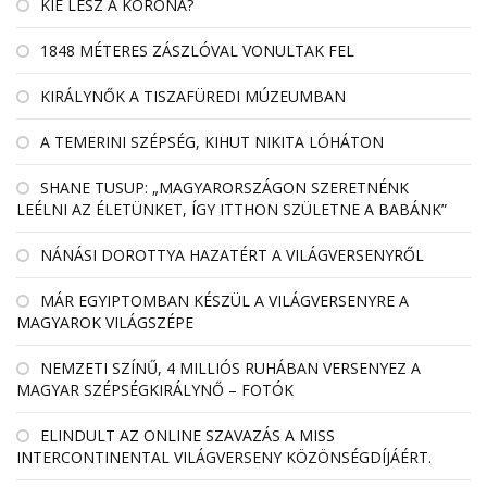
KIÉ LESZ A KORONA?
1848 MÉTERES ZÁSZLÓVAL VONULTAK FEL
KIRÁLYNŐK A TISZAFÜREDI MÚZEUMBAN
A TEMERINI SZÉPSÉG, KIHUT NIKITA LÓHÁTON
SHANE TUSUP: „MAGYARORSZÁGON SZERETNÉNK
LEÉLNI AZ ÉLETÜNKET, ÍGY ITTHON SZÜLETNE A BABÁNK”
NÁNÁSI DOROTTYA HAZATÉRT A VILÁGVERSENYRŐL
MÁR EGYIPTOMBAN KÉSZÜL A VILÁGVERSENYRE A
MAGYAROK VILÁGSZÉPE
NEMZETI SZÍNŰ, 4 MILLIÓS RUHÁBAN VERSENYEZ A
MAGYAR SZÉPSÉGKIRÁLYNŐ – FOTÓK
ELINDULT AZ ONLINE SZAVAZÁS A MISS
INTERCONTINENTAL VILÁGVERSENY KÖZÖNSÉGDÍJÁÉRT.