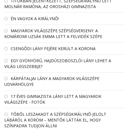
TITOKBAN JELENTKEZETT, SZÉPSÉGKIRÁLYNŐ LETT
MOLNÁR RAMÓNA, AZ OROSHÁZI GIMNAZISTA
ÉN VAGYOK A KIRÁLYNŐ!
MAGYAROK VILÁGSZÉPE SZÉPSÉGVERSENY: A
KOMÁROMI UZSÁK EMMA LETT A FELVIDÉK SZÉPE
CSENGŐDI LÁNY FEJÉRE KERÜLT A KORONA
EGY GYÖNYÖRŰ, HAJDÚSZOBOSZLÓI LÁNY LEHET A
VILÁG LEGSZEBBJE?
KÁRPÁTALJAI LÁNY A MAGYAROK VILÁGSZÉPE
UDVARHÖLGYE
17 ÉVES GIMNAZISTA LÁNY LETT A MAGYAROK
VILÁGSZÉPE - FOTÓK
TŐBŐL LESZAKADT A SZÉPSÉGKIRÁLYNŐ-JELÖLT
LÁBÁRÓL A KÖRÖM – MENTŐK LÁTTÁK EL, HOGY
SZÍNPADRA TUDJON ÁLLNI