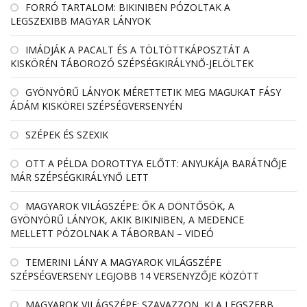
FORRÓ TARTALOM: BIKINIBEN PÓZOLTAK A
LEGSZEXIBB MAGYAR LÁNYOK
IMÁDJÁK A PACALT ÉS A TÖLTÖTTKÁPOSZTÁT A
KISKÖRÉN TÁBOROZÓ SZÉPSÉGKIRÁLYNŐ-JELÖLTEK
GYÖNYÖRŰ LÁNYOK MÉRETTETIK MEG MAGUKAT FÁSY
ÁDÁM KISKÖREI SZÉPSÉGVERSENYÉN
SZÉPEK ÉS SZEXIK
OTT A PÉLDA DOROTTYA ELŐTT: ANYUKÁJA BARÁTNŐJE
MÁR SZÉPSÉGKIRÁLYNŐ LETT
MAGYAROK VILÁGSZÉPE: ŐK A DÖNTŐSÖK, A
GYÖNYÖRŰ LÁNYOK, AKIK BIKINIBEN, A MEDENCE
MELLETT PÓZOLNAK A TÁBORBAN – VIDEÓ
TEMERINI LÁNY A MAGYAROK VILÁGSZÉPE
SZÉPSÉGVERSENY LEGJOBB 14 VERSENYZŐJE KÖZÖTT
MAGYAROK VILÁGSZÉPE: SZAVAZZON, KI A LEGSZEBB