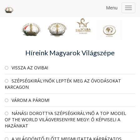
Menu
Toggl
navig
Híreink Magyarok Világszépe
VISSZA AZ OVIBA!
SZÉPSÉGKIRÁLYNŐK LEPTÉK MEG AZ ÓVODÁSOKAT
KARCAGON
VÁROM A PÁROM!
NÁNÁSI DOROTTYA SZÉPSÉGKIRÁLYNŐ A TOP MODEL
OF THE WORLD VILÁGVERSENYRE MEGY: Ő KÉPVISELI A
HAZÁNKAT
A VILÁGDÖNTŐ ELŐTT MEGMUTATTA KÁPRÁZATOS