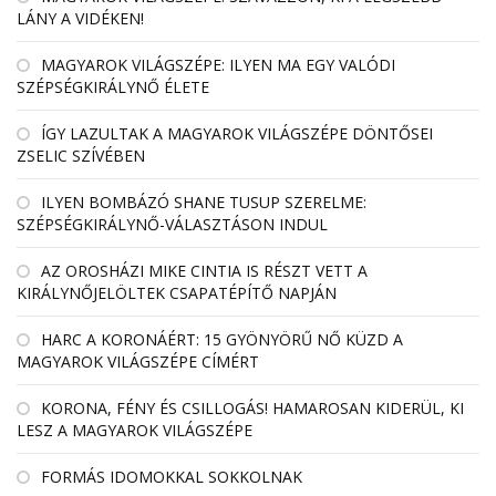
LÁNY A VIDÉKEN!
MAGYAROK VILÁGSZÉPE: ILYEN MA EGY VALÓDI
SZÉPSÉGKIRÁLYNŐ ÉLETE
ÍGY LAZULTAK A MAGYAROK VILÁGSZÉPE DÖNTŐSEI
ZSELIC SZÍVÉBEN
ILYEN BOMBÁZÓ SHANE TUSUP SZERELME:
SZÉPSÉGKIRÁLYNŐ-VÁLASZTÁSON INDUL
AZ OROSHÁZI MIKE CINTIA IS RÉSZT VETT A
KIRÁLYNŐJELÖLTEK CSAPATÉPÍTŐ NAPJÁN
HARC A KORONÁÉRT: 15 GYÖNYÖRŰ NŐ KÜZD A
MAGYAROK VILÁGSZÉPE CÍMÉRT
KORONA, FÉNY ÉS CSILLOGÁS! HAMAROSAN KIDERÜL, KI
LESZ A MAGYAROK VILÁGSZÉPE
FORMÁS IDOMOKKAL SOKKOLNAK