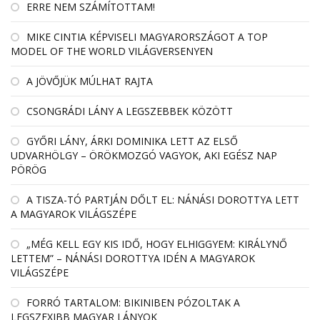
ERRE NEM SZÁMÍTOTTAM!
MIKE CINTIA KÉPVISELI MAGYARORSZÁGOT A TOP
MODEL OF THE WORLD VILÁGVERSENYEN
A JÖVŐJÜK MÚLHAT RAJTA
CSONGRÁDI LÁNY A LEGSZEBBEK KÖZÖTT
GYŐRI LÁNY, ÁRKI DOMINIKA LETT AZ ELSŐ
UDVARHÖLGY – ÖRÖKMOZGÓ VAGYOK, AKI EGÉSZ NAP
PÖRÖG
A TISZA-TÓ PARTJÁN DŐLT EL: NÁNÁSI DOROTTYA LETT
A MAGYAROK VILÁGSZÉPE
„MÉG KELL EGY KIS IDŐ, HOGY ELHIGGYEM: KIRÁLYNŐ
LETTEM” – NÁNÁSI DOROTTYA IDÉN A MAGYAROK
VILÁGSZÉPE
FORRÓ TARTALOM: BIKINIBEN PÓZOLTAK A
LEGSZEXIBB MAGYAR LÁNYOK