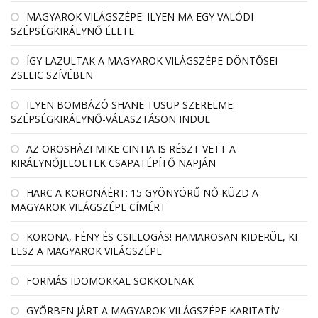
MAGYAROK VILÁGSZÉPE: ILYEN MA EGY VALÓDI
SZÉPSÉGKIRÁLYNŐ ÉLETE
ÍGY LAZULTAK A MAGYAROK VILÁGSZÉPE DÖNTŐSEI
ZSELIC SZÍVÉBEN
ILYEN BOMBÁZÓ SHANE TUSUP SZERELME:
SZÉPSÉGKIRÁLYNŐ-VÁLASZTÁSON INDUL
AZ OROSHÁZI MIKE CINTIA IS RÉSZT VETT A
KIRÁLYNŐJELÖLTEK CSAPATÉPÍTŐ NAPJÁN
HARC A KORONÁÉRT: 15 GYÖNYÖRŰ NŐ KÜZD A
MAGYAROK VILÁGSZÉPE CÍMÉRT
KORONA, FÉNY ÉS CSILLOGÁS! HAMAROSAN KIDERÜL, KI
LESZ A MAGYAROK VILÁGSZÉPE
FORMÁS IDOMOKKAL SOKKOLNAK
GYŐRBEN JÁRT A MAGYAROK VILÁGSZÉPE KARITATÍV