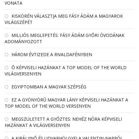
VONATA
KISKÖRÉN VÁLASZTJA MEG FÁSY ÁDÁM A MAGYAROK
VILÁGSZÉPÉT
MILLIÓS MEGLEPETÉS: FÁSY ÁDÁM GYŐRI ÓVODÁNAK
ADOMÁNYOZOTT
HÁROM ÉVTIZEDE A RIVALDAFÉNYBEN
Ő KÉPVISELI HAZÁNKAT A TOP MODEL OF THE WORLD
VILÁGVERSENYEN
EGYIPTOMBAN A MAGYAR SZÉPSÉG
EZ A GYÖNYÖRŰ MAGYAR LÁNY KÉPVISELI HAZÁNKAT A
TOP MODEL OF THE WORLD VERSENYEN
MEGSZÜLETETT A GYŐZTES: NEHÉZ NÓRA KÉPVISELI
HAZÁNKAT A VILÁGVERSENYEN
A KIRÁLYNŐ ÉS UDVARHÖLGYEI A VALENTIN-NAPRÓL