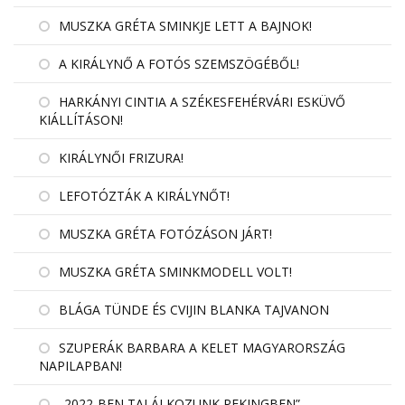
MUSZKA GRÉTA SMINKJE LETT A BAJNOK!
A KIRÁLYNŐ A FOTÓS SZEMSZÖGÉBŐL!
HARKÁNYI CINTIA A SZÉKESFEHÉRVÁRI ESKÜVŐ
KIÁLLÍTÁSON!
KIRÁLYNŐI FRIZURA!
LEFOTÓZTÁK A KIRÁLYNŐT!
MUSZKA GRÉTA FOTÓZÁSON JÁRT!
MUSZKA GRÉTA SMINKMODELL VOLT!
BLÁGA TÜNDE ÉS CVIJIN BLANKA TAJVANON
SZUPERÁK BARBARA A KELET MAGYARORSZÁG
NAPILAPBAN!
„2022-BEN TALÁLKOZUNK PEKINGBEN”