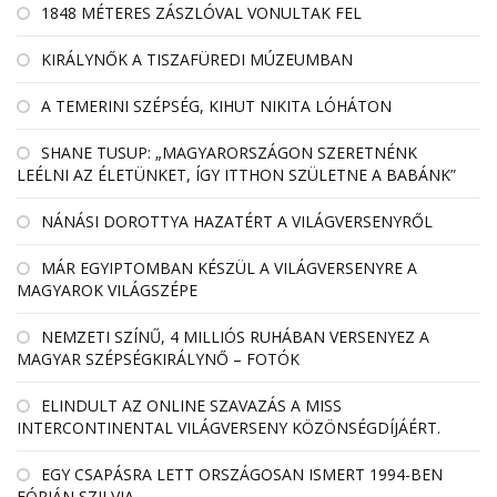
1848 MÉTERES ZÁSZLÓVAL VONULTAK FEL
KIRÁLYNŐK A TISZAFÜREDI MÚZEUMBAN
A TEMERINI SZÉPSÉG, KIHUT NIKITA LÓHÁTON
SHANE TUSUP: „MAGYARORSZÁGON SZERETNÉNK
LEÉLNI AZ ÉLETÜNKET, ÍGY ITTHON SZÜLETNE A BABÁNK”
NÁNÁSI DOROTTYA HAZATÉRT A VILÁGVERSENYRŐL
MÁR EGYIPTOMBAN KÉSZÜL A VILÁGVERSENYRE A
MAGYAROK VILÁGSZÉPE
NEMZETI SZÍNŰ, 4 MILLIÓS RUHÁBAN VERSENYEZ A
MAGYAR SZÉPSÉGKIRÁLYNŐ – FOTÓK
ELINDULT AZ ONLINE SZAVAZÁS A MISS
INTERCONTINENTAL VILÁGVERSENY KÖZÖNSÉGDÍJÁÉRT.
EGY CSAPÁSRA LETT ORSZÁGOSAN ISMERT 1994-BEN
FÓRIÁN SZILVIA