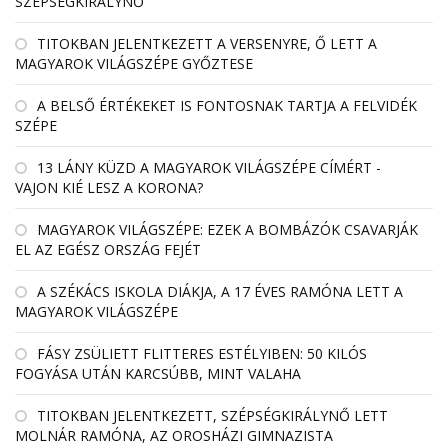
SZÉPSÉGKIRÁLYNŐ
TITOKBAN JELENTKEZETT A VERSENYRE, Ő LETT A
MAGYAROK VILÁGSZÉPE GYŐZTESE
A BELSŐ ÉRTÉKEKET IS FONTOSNAK TARTJA A FELVIDÉK
SZÉPE
13 LÁNY KÜZD A MAGYAROK VILÁGSZÉPE CÍMÉRT -
VAJON KIÉ LESZ A KORONA?
MAGYAROK VILÁGSZÉPE: EZEK A BOMBÁZÓK CSAVARJÁK
EL AZ EGÉSZ ORSZÁG FEJÉT
A SZÉKÁCS ISKOLA DIÁKJA, A 17 ÉVES RAMÓNA LETT A
MAGYAROK VILÁGSZÉPE
FÁSY ZSÜLIETT FLITTERES ESTÉLYIBEN: 50 KILÓS
FOGYÁSA UTÁN KARCSÚBB, MINT VALAHA
TITOKBAN JELENTKEZETT, SZÉPSÉGKIRÁLYNŐ LETT
MOLNÁR RAMÓNA, AZ OROSHÁZI GIMNAZISTA