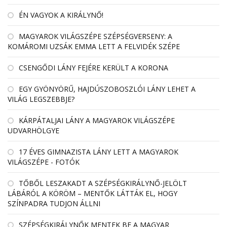
ÉN VAGYOK A KIRÁLYNŐ!
MAGYAROK VILÁGSZÉPE SZÉPSÉGVERSENY: A
KOMÁROMI UZSÁK EMMA LETT A FELVIDÉK SZÉPE
CSENGŐDI LÁNY FEJÉRE KERÜLT A KORONA
EGY GYÖNYÖRŰ, HAJDÚSZOBOSZLÓI LÁNY LEHET A
VILÁG LEGSZEBBJE?
KÁRPÁTALJAI LÁNY A MAGYAROK VILÁGSZÉPE
UDVARHÖLGYE
17 ÉVES GIMNAZISTA LÁNY LETT A MAGYAROK
VILÁGSZÉPE - FOTÓK
TŐBŐL LESZAKADT A SZÉPSÉGKIRÁLYNŐ-JELÖLT
LÁBÁRÓL A KÖRÖM – MENTŐK LÁTTÁK EL, HOGY
SZÍNPADRA TUDJON ÁLLNI
SZÉPSÉGKIRÁLYNŐK MENTEK BE A MAGYAR