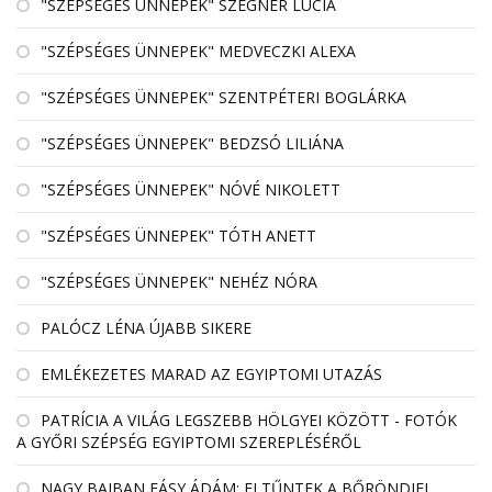
"SZÉPSÉGES ÜNNEPEK" SZEGNER LÚCIA
"SZÉPSÉGES ÜNNEPEK" MEDVECZKI ALEXA
"SZÉPSÉGES ÜNNEPEK" SZENTPÉTERI BOGLÁRKA
"SZÉPSÉGES ÜNNEPEK" BEDZSÓ LILIÁNA
"SZÉPSÉGES ÜNNEPEK" NÓVÉ NIKOLETT
"SZÉPSÉGES ÜNNEPEK" TÓTH ANETT
"SZÉPSÉGES ÜNNEPEK" NEHÉZ NÓRA
PALÓCZ LÉNA ÚJABB SIKERE
EMLÉKEZETES MARAD AZ EGYIPTOMI UTAZÁS
PATRÍCIA A VILÁG LEGSZEBB HÖLGYEI KÖZÖTT - FOTÓK
A GYŐRI SZÉPSÉG EGYIPTOMI SZEREPLÉSÉRŐL
NAGY BAJBAN FÁSY ÁDÁM: ELTŰNTEK A BŐRÖNDJEI