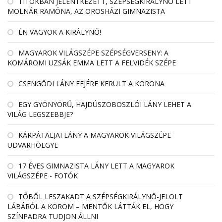
TITOKBAN JELENTKEZETT, SZÉPSÉGKIRÁLYNŐ LETT
MOLNÁR RAMÓNA, AZ OROSHÁZI GIMNAZISTA
ÉN VAGYOK A KIRÁLYNŐ!
MAGYAROK VILÁGSZÉPE SZÉPSÉGVERSENY: A
KOMÁROMI UZSÁK EMMA LETT A FELVIDÉK SZÉPE
CSENGŐDI LÁNY FEJÉRE KERÜLT A KORONA
EGY GYÖNYÖRŰ, HAJDÚSZOBOSZLÓI LÁNY LEHET A
VILÁG LEGSZEBBJE?
KÁRPÁTALJAI LÁNY A MAGYAROK VILÁGSZÉPE
UDVARHÖLGYE
17 ÉVES GIMNAZISTA LÁNY LETT A MAGYAROK
VILÁGSZÉPE - FOTÓK
TŐBŐL LESZAKADT A SZÉPSÉGKIRÁLYNŐ-JELÖLT
LÁBÁRÓL A KÖRÖM – MENTŐK LÁTTÁK EL, HOGY
SZÍNPADRA TUDJON ÁLLNI