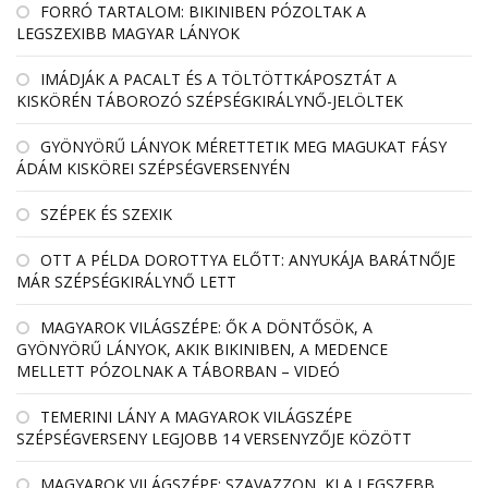
FORRÓ TARTALOM: BIKINIBEN PÓZOLTAK A
LEGSZEXIBB MAGYAR LÁNYOK
IMÁDJÁK A PACALT ÉS A TÖLTÖTTKÁPOSZTÁT A
KISKÖRÉN TÁBOROZÓ SZÉPSÉGKIRÁLYNŐ-JELÖLTEK
GYÖNYÖRŰ LÁNYOK MÉRETTETIK MEG MAGUKAT FÁSY
ÁDÁM KISKÖREI SZÉPSÉGVERSENYÉN
SZÉPEK ÉS SZEXIK
OTT A PÉLDA DOROTTYA ELŐTT: ANYUKÁJA BARÁTNŐJE
MÁR SZÉPSÉGKIRÁLYNŐ LETT
MAGYAROK VILÁGSZÉPE: ŐK A DÖNTŐSÖK, A
GYÖNYÖRŰ LÁNYOK, AKIK BIKINIBEN, A MEDENCE
MELLETT PÓZOLNAK A TÁBORBAN – VIDEÓ
TEMERINI LÁNY A MAGYAROK VILÁGSZÉPE
SZÉPSÉGVERSENY LEGJOBB 14 VERSENYZŐJE KÖZÖTT
MAGYAROK VILÁGSZÉPE: SZAVAZZON, KI A LEGSZEBB