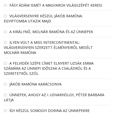
FÁSY ÁDÁM ISMÉT A MAGYAROK VILÁGSZÉPÉT KERESI
VILÁGVERSENYRE KÉSZÜL JÁKÓB RAMÓNA:
EGYIPTOMBA UTAZIK MAJD
A KIRÁLYNŐ, MOLNÁR RAMÓNA ÉS AZ ÜNNEPEK
ILYEN VOLT A MISS INTERCONTINENTAL:
VILÁGVERSENYEN SZERZETT ÉLMÉNYEIRŐL MESÉLT
MOLNÁR RAMÓNA
A FELVIDÉK SZÉPE CÍMET ELNYERT UZSÁK EMMA
SZÁMÁRA AZ ÜNNEPI IDŐSZAK A CSALÁDRÓL ÉS A
SZERETETRŐL SZÓL
JÁKÓB RAMÓNA KARÁCSONYA
ÜNNEPEK, AHOGY AZ I. UDVARHÖLGY, PÉTER BARBARA
LÁTJA
ÍGY KÉSZÜL SOMOGYI DORINA AZ ÜNNEPEKRE