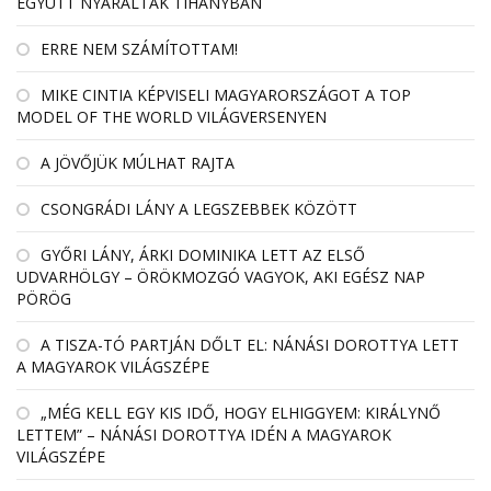
EGYÜTT NYARALTAK TIHANYBAN
ERRE NEM SZÁMÍTOTTAM!
MIKE CINTIA KÉPVISELI MAGYARORSZÁGOT A TOP
MODEL OF THE WORLD VILÁGVERSENYEN
A JÖVŐJÜK MÚLHAT RAJTA
CSONGRÁDI LÁNY A LEGSZEBBEK KÖZÖTT
GYŐRI LÁNY, ÁRKI DOMINIKA LETT AZ ELSŐ
UDVARHÖLGY – ÖRÖKMOZGÓ VAGYOK, AKI EGÉSZ NAP
PÖRÖG
A TISZA-TÓ PARTJÁN DŐLT EL: NÁNÁSI DOROTTYA LETT
A MAGYAROK VILÁGSZÉPE
„MÉG KELL EGY KIS IDŐ, HOGY ELHIGGYEM: KIRÁLYNŐ
LETTEM” – NÁNÁSI DOROTTYA IDÉN A MAGYAROK
VILÁGSZÉPE