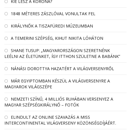
KIÉ LESZ A KORONA?
1848 MÉTERES ZÁSZLÓVAL VONULTAK FEL
KIRÁLYNŐK A TISZAFÜREDI MÚZEUMBAN
A TEMERINI SZÉPSÉG, KIHUT NIKITA LÓHÁTON
SHANE TUSUP: „MAGYARORSZÁGON SZERETNÉNK
LEÉLNI AZ ÉLETÜNKET, ÍGY ITTHON SZÜLETNE A BABÁNK”
NÁNÁSI DOROTTYA HAZATÉRT A VILÁGVERSENYRŐL
MÁR EGYIPTOMBAN KÉSZÜL A VILÁGVERSENYRE A
MAGYAROK VILÁGSZÉPE
NEMZETI SZÍNŰ, 4 MILLIÓS RUHÁBAN VERSENYEZ A
MAGYAR SZÉPSÉGKIRÁLYNŐ – FOTÓK
ELINDULT AZ ONLINE SZAVAZÁS A MISS
INTERCONTINENTAL VILÁGVERSENY KÖZÖNSÉGDÍJÁÉRT.