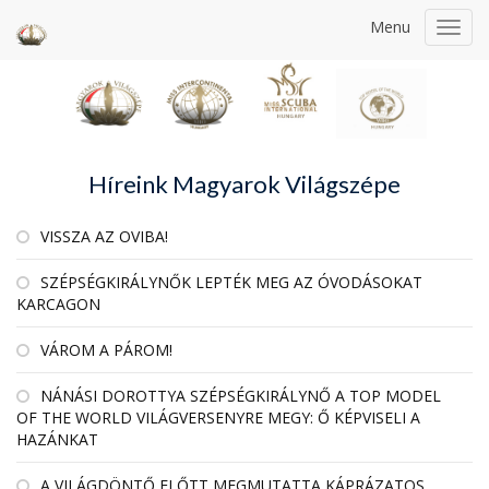
Menu
Toggl
navig
Híreink Magyarok Világszépe
VISSZA AZ OVIBA!
SZÉPSÉGKIRÁLYNŐK LEPTÉK MEG AZ ÓVODÁSOKAT
KARCAGON
VÁROM A PÁROM!
NÁNÁSI DOROTTYA SZÉPSÉGKIRÁLYNŐ A TOP MODEL
OF THE WORLD VILÁGVERSENYRE MEGY: Ő KÉPVISELI A
HAZÁNKAT
A VILÁGDÖNTŐ ELŐTT MEGMUTATTA KÁPRÁZATOS