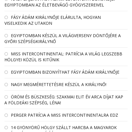
EGYIPTOMBAN AZ ÉLETBEVÁGÓ GYÓGYSZEREIVEL
FÁSY ÁDÁM KIRÁLYNŐJE ELÁRULTA, HOGYAN
VISELKEDIK AZ UTAKON
EGYIPTOMBAN KÉSZÜL A VILÁGVERSENY DÖNTŐJÉRE A
GYŐRI SZÉPSÉGKIRÁLYNŐ
MISS INTERCONTINENTAL: PATRÍCIA A VILÁG LEGSZEBB
HÖLGYEI KÖZÜL IS KITŰNIK
EGYIPTOMBAN BIZONYÍTHAT FÁSY ÁDÁM KIRÁLYNŐJE
NAGY MEGMÉRETTETÉSRE KÉSZÜL A KIRÁLYNŐ!
ÖRÖM ÉS BÜSZKESÉG: SZAKMAI ELIT ÉV ARCA DÍJAT KAP
A FÖLDEÁKI SZÉPSÉG, LÉNA!
PERGER PATRÍCIA A MISS INTERCONTINENTALRA EDZ
14 GYÖNYÖRŰ HÖLGY SZÁLLT HARCBA A MAGYAROK