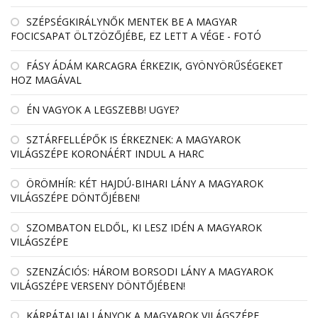
SZÉPSÉGKIRÁLYNŐK MENTEK BE A MAGYAR
FOCICSAPAT ÖLTZÖZŐJÉBE, EZ LETT A VÉGE - FOTÓ
FÁSY ÁDÁM KARCAGRA ÉRKEZIK, GYÖNYÖRŰSÉGEKET
HOZ MAGÁVAL
ÉN VAGYOK A LEGSZEBB! UGYE?
SZTÁRFELLÉPŐK IS ÉRKEZNEK: A MAGYAROK
VILÁGSZÉPE KORONÁÉRT INDUL A HARC
ÖRÖMHÍR: KÉT HAJDÚ-BIHARI LÁNY A MAGYAROK
VILÁGSZÉPE DÖNTŐJÉBEN!
SZOMBATON ELDŐL, KI LESZ IDÉN A MAGYAROK
VILÁGSZÉPE
SZENZÁCIÓS: HÁROM BORSODI LÁNY A MAGYAROK
VILÁGSZÉPE VERSENY DÖNTŐJÉBEN!
KÁRPÁTALJAI LÁNYOK A MAGYAROK VILÁGSZÉPE