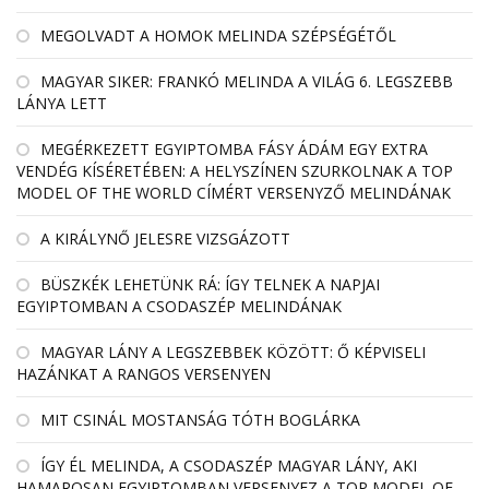
MEGOLVADT A HOMOK MELINDA SZÉPSÉGÉTŐL
MAGYAR SIKER: FRANKÓ MELINDA A VILÁG 6. LEGSZEBB
LÁNYA LETT
MEGÉRKEZETT EGYIPTOMBA FÁSY ÁDÁM EGY EXTRA
VENDÉG KÍSÉRETÉBEN: A HELYSZÍNEN SZURKOLNAK A TOP
MODEL OF THE WORLD CÍMÉRT VERSENYZŐ MELINDÁNAK
A KIRÁLYNŐ JELESRE VIZSGÁZOTT
BÜSZKÉK LEHETÜNK RÁ: ÍGY TELNEK A NAPJAI
EGYIPTOMBAN A CSODASZÉP MELINDÁNAK
MAGYAR LÁNY A LEGSZEBBEK KÖZÖTT: Ő KÉPVISELI
HAZÁNKAT A RANGOS VERSENYEN
MIT CSINÁL MOSTANSÁG TÓTH BOGLÁRKA
ÍGY ÉL MELINDA, A CSODASZÉP MAGYAR LÁNY, AKI
HAMAROSAN EGYIPTOMBAN VERSENYEZ A TOP MODEL OF