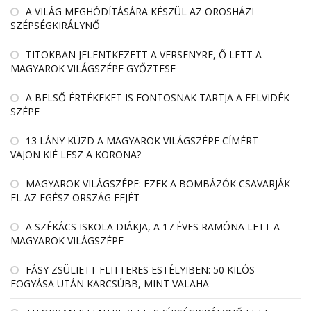
A VILÁG MEGHÓDÍTÁSÁRA KÉSZÜL AZ OROSHÁZI
SZÉPSÉGKIRÁLYNŐ
TITOKBAN JELENTKEZETT A VERSENYRE, Ő LETT A
MAGYAROK VILÁGSZÉPE GYŐZTESE
A BELSŐ ÉRTÉKEKET IS FONTOSNAK TARTJA A FELVIDÉK
SZÉPE
13 LÁNY KÜZD A MAGYAROK VILÁGSZÉPE CÍMÉRT -
VAJON KIÉ LESZ A KORONA?
MAGYAROK VILÁGSZÉPE: EZEK A BOMBÁZÓK CSAVARJÁK
EL AZ EGÉSZ ORSZÁG FEJÉT
A SZÉKÁCS ISKOLA DIÁKJA, A 17 ÉVES RAMÓNA LETT A
MAGYAROK VILÁGSZÉPE
FÁSY ZSÜLIETT FLITTERES ESTÉLYIBEN: 50 KILÓS
FOGYÁSA UTÁN KARCSÚBB, MINT VALAHA