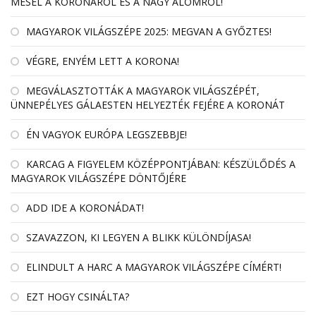
MESÉL A KORONÁRÓL ÉS A NAGY ÁLOMRÓL!
MAGYAROK VILÁGSZÉPE 2025: MEGVAN A GYŐZTES!
VÉGRE, ENYÉM LETT A KORONA!
MEGVÁLASZTOTTÁK A MAGYAROK VILÁGSZÉPÉT,
ÜNNEPÉLYES GÁLAESTEN HELYEZTÉK FEJÉRE A KORONÁT
ÉN VAGYOK EURÓPA LEGSZEBBJE!
KARCAG A FIGYELEM KÖZÉPPONTJÁBAN: KÉSZÜLŐDÉS A
MAGYAROK VILÁGSZÉPE DÖNTŐJÉRE
ADD IDE A KORONÁDAT!
SZAVAZZON, KI LEGYEN A BLIKK KÜLÖNDÍJASA!
ELINDULT A HARC A MAGYAROK VILÁGSZÉPE CÍMÉRT!
EZT HOGY CSINÁLTA?