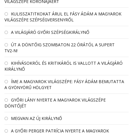
VILÁGSZÉPE KORONÁJÁÉRT
KULISSZATITKOKAT ÁRUL EL FÁSY ÁDÁM A MAGYAROK
VILÁGSZÉPE SZÉPSÉGVERSENYRŐL
A VILÁGJÁRÓ GYŐRI SZÉPSÉGKIRÁLYNŐ
ÚT A DÖNTŐIG SZOMBATON 22 ÓRÁTÓL A SUPERT
TV2-N!
KIHÍVÁSOKRÓL ÉS KRITIKÁRÓL IS VALLOTT A VILÁGJÁRÓ
KIRÁLYNŐ
ÍME A MAGYAROK VILÁGSZÉPE: FÁSY ÁDÁM BEMUTATTA
A GYÖNYÖRŰ HÖLGYET
GYŐRI LÁNY NYERTE A MAGYAROK VILÁGSZÉPE
DÖNTŐJÉT
MEGVAN AZ ÚJ KIRÁLYNŐ
A GYŐRI PERGER PATRÍCIA NYERTE A MAGYAROK