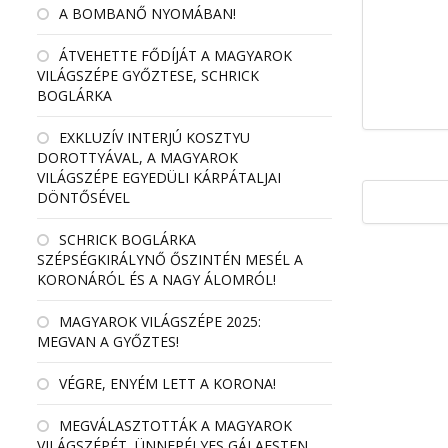
A BOMBANŐ NYOMÁBAN!
ÁTVEHETTE FŐDÍJÁT A MAGYAROK
VILÁGSZÉPE GYŐZTESE, SCHRICK
BOGLÁRKA
EXKLUZÍV INTERJÚ KOSZTYU
DOROTTYÁVAL, A MAGYAROK
VILÁGSZÉPE EGYEDÜLI KÁRPÁTALJAI
DÖNTŐSÉVEL
SCHRICK BOGLÁRKA
SZÉPSÉGKIRÁLYNŐ ŐSZINTÉN MESÉL A
KORONÁRÓL ÉS A NAGY ÁLOMRÓL!
MAGYAROK VILÁGSZÉPE 2025:
MEGVAN A GYŐZTES!
VÉGRE, ENYÉM LETT A KORONA!
MEGVÁLASZTOTTÁK A MAGYAROK
VILÁGSZÉPÉT, ÜNNEPÉLYES GÁLAESTEN