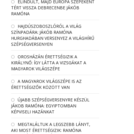
ELINDULT, MAJD EURÓPA SZÉPEKÉNT
TÉRT VISSZA DEBRECENBE JÁKÓB
RAMÓNA
HAJDÚSZOBOSZLÓRÓL A VILÁG
SZÍNPADÁRA: JÁKÓB RAMÓNA
HURGHADÁBAN VERSENYEZ A VILÁGHÍRŰ
SZÉPSÉGVERSENYEN
OROSHÁZÁN ÉRETTSÉGIZIK A
KIRÁLYNŐ: ÍGY LÁTTA A VIZSGÁKAT A
MAGYAROK VILÁGSZÉPE
A MAGYAROK VILÁGSZÉPE IS AZ
ÉRETTSÉGIZŐK KÖZÖTT VAN
ÚJABB SZÉPSÉGVERSENYRE KÉSZÜL
JÁKOB RAMÓNA: EGYIPTOMBAN
KÉPVISELI HAZÁNKAT
MEGTALÁLTUK A LEGSZEBB LÁNYT,
AKI MOST ÉRETTSÉGIZIK: RAMÓNA