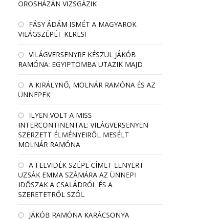
OROSHÁZÁN VIZSGÁZIK
FÁSY ÁDÁM ISMÉT A MAGYAROK
VILÁGSZÉPÉT KERESI
VILÁGVERSENYRE KÉSZÜL JÁKÓB
RAMÓNA: EGYIPTOMBA UTAZIK MAJD
A KIRÁLYNŐ, MOLNÁR RAMÓNA ÉS AZ
ÜNNEPEK
ILYEN VOLT A MISS
INTERCONTINENTAL: VILÁGVERSENYEN
SZERZETT ÉLMÉNYEIRŐL MESÉLT
MOLNÁR RAMÓNA
A FELVIDÉK SZÉPE CÍMET ELNYERT
UZSÁK EMMA SZÁMÁRA AZ ÜNNEPI
IDŐSZAK A CSALÁDRÓL ÉS A
SZERETETRŐL SZÓL
JÁKÓB RAMÓNA KARÁCSONYA