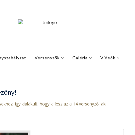
nyszabályzat
Versenyzők
Galéria
Videók
ezőny!
hez, így kialakult, hogy ki lesz az a 14 versenyző, aki