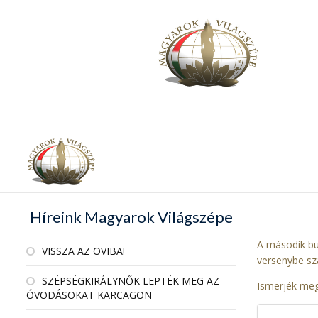
Híreink Magyarok Világszépe
A második bud
VISSZA AZ OVIBA!
versenybe sz
SZÉPSÉGKIRÁLYNŐK LEPTÉK MEG AZ
Ismerjék meg
ÓVODÁSOKAT KARCAGON