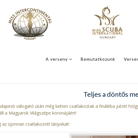
A verseny
Bemutatkozunk
Verse
Teljes a döntős m
apesti válogató után még ketten csatlakoztak a fináléba jutott hölgyek
áll a Magyarok Világszépe koronájáért!
 az újonnan csatlakozott lányokat!