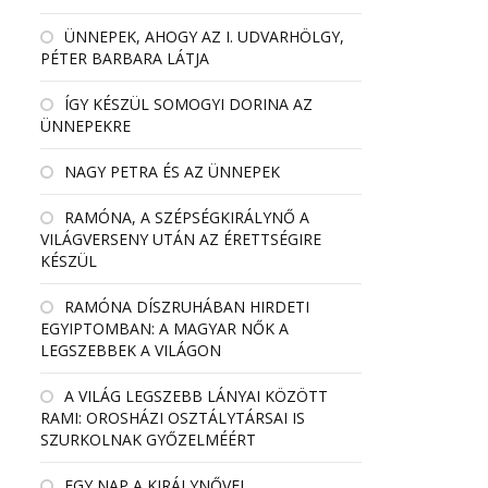
ÜNNEPEK, AHOGY AZ I. UDVARHÖLGY,
PÉTER BARBARA LÁTJA
ÍGY KÉSZÜL SOMOGYI DORINA AZ
ÜNNEPEKRE
NAGY PETRA ÉS AZ ÜNNEPEK
RAMÓNA, A SZÉPSÉGKIRÁLYNŐ A
VILÁGVERSENY UTÁN AZ ÉRETTSÉGIRE
KÉSZÜL
RAMÓNA DÍSZRUHÁBAN HIRDETI
EGYIPTOMBAN: A MAGYAR NŐK A
LEGSZEBBEK A VILÁGON
A VILÁG LEGSZEBB LÁNYAI KÖZÖTT
RAMI: OROSHÁZI OSZTÁLYTÁRSAI IS
SZURKOLNAK GYŐZELMÉÉRT
EGY NAP A KIRÁLYNŐVEL