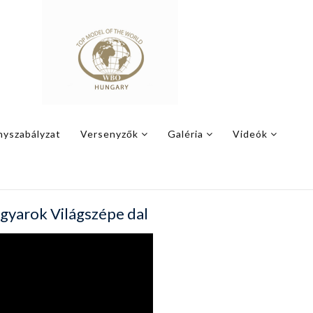
nyszabályzat
Versenyzők
Galéria
Videók
gyarok Világszépe dal