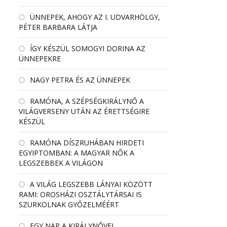
ÜNNEPEK, AHOGY AZ I. UDVARHÖLGY,
PÉTER BARBARA LÁTJA
ÍGY KÉSZÜL SOMOGYI DORINA AZ
ÜNNEPEKRE
NAGY PETRA ÉS AZ ÜNNEPEK
RAMÓNA, A SZÉPSÉGKIRÁLYNŐ A
VILÁGVERSENY UTÁN AZ ÉRETTSÉGIRE
KÉSZÜL
RAMÓNA DÍSZRUHÁBAN HIRDETI
EGYIPTOMBAN: A MAGYAR NŐK A
LEGSZEBBEK A VILÁGON
A VILÁG LEGSZEBB LÁNYAI KÖZÖTT
RAMI: OROSHÁZI OSZTÁLYTÁRSAI IS
SZURKOLNAK GYŐZELMÉÉRT
EGY NAP A KIRÁLYNŐVEL