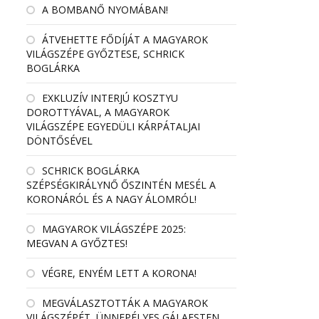
A BOMBANŐ NYOMÁBAN!
ÁTVEHETTE FŐDÍJÁT A MAGYAROK
VILÁGSZÉPE GYŐZTESE, SCHRICK
BOGLÁRKA
EXKLUZÍV INTERJÚ KOSZTYU
DOROTTYÁVAL, A MAGYAROK
VILÁGSZÉPE EGYEDÜLI KÁRPÁTALJAI
DÖNTŐSÉVEL
SCHRICK BOGLÁRKA
SZÉPSÉGKIRÁLYNŐ ŐSZINTÉN MESÉL A
KORONÁRÓL ÉS A NAGY ÁLOMRÓL!
MAGYAROK VILÁGSZÉPE 2025:
MEGVAN A GYŐZTES!
VÉGRE, ENYÉM LETT A KORONA!
MEGVÁLASZTOTTÁK A MAGYAROK
VILÁGSZÉPÉT, ÜNNEPÉLYES GÁLAESTEN