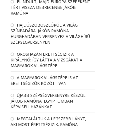
ELINDULT, MAJD EURÓPA SZÉPEKÉNT
TÉRT VISSZA DEBRECENBE JÁKÓB
RAMÓNA
HAJDÚSZOBOSZLÓRÓL A VILÁG
SZÍNPADÁRA: JÁKÓB RAMÓNA
HURGHADÁBAN VERSENYEZ A VILÁGHÍRŰ
SZÉPSÉGVERSENYEN
OROSHÁZÁN ÉRETTSÉGIZIK A
KIRÁLYNŐ: ÍGY LÁTTA A VIZSGÁKAT A
MAGYAROK VILÁGSZÉPE
A MAGYAROK VILÁGSZÉPE IS AZ
ÉRETTSÉGIZŐK KÖZÖTT VAN
ÚJABB SZÉPSÉGVERSENYRE KÉSZÜL
JÁKOB RAMÓNA: EGYIPTOMBAN
KÉPVISELI HAZÁNKAT
MEGTALÁLTUK A LEGSZEBB LÁNYT,
AKI MOST ÉRETTSÉGIZIK: RAMÓNA