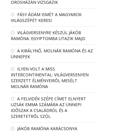
OROSHÁZÁN VIZSGÁZIK
FÁSY ÁDÁM ISMÉT A MAGYAROK
VILÁGSZÉPÉT KERESI
VILÁGVERSENYRE KÉSZÜL JÁKÓB
RAMÓNA: EGYIPTOMBA UTAZIK MAJD
A KIRÁLYNŐ, MOLNÁR RAMÓNA ÉS AZ
ÜNNEPEK
ILYEN VOLT A MISS
INTERCONTINENTAL: VILÁGVERSENYEN
SZERZETT ÉLMÉNYEIRŐL MESÉLT
MOLNÁR RAMÓNA
A FELVIDÉK SZÉPE CÍMET ELNYERT
UZSÁK EMMA SZÁMÁRA AZ ÜNNEPI
IDŐSZAK A CSALÁDRÓL ÉS A
SZERETETRŐL SZÓL
JÁKÓB RAMÓNA KARÁCSONYA